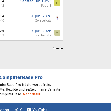
4
Dienstag um 19:53
P
842
Petra B
14
9. Juni 2026
040
Zwirbelkatz
24
9. Juni 2026
M
759
morpheus22
ComputerBase Pro
terBase Pro ist die werbefreie,
lle, flexible und zugleich faire Variante
ComputerBase.
Mehr dazu!
todon
X
YouTube