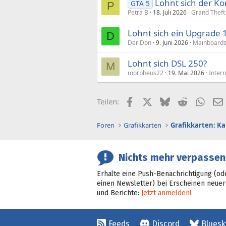
Lohnt sich der Ko
GTA 5
P
Petra B
18. Juli 2026
Grand Theft
Lohnt sich ein Upgrade
D
Der Don
9. Juni 2026
Mainboards
Lohnt sich DSL 250?
M
morpheus22
19. Mai 2026
Inter
Facebook
X (Twitter)
Bluesky
Reddit
What
Teilen:
Foren
Grafikkarten
Grafikkarten: K
Nichts mehr verpassen
Erhalte eine Push-Benachrichtigung (od
einen Newsletter) bei Erscheinen neuer
und Berichte:
Jetzt anmelden!
Feeds
Discord
Bluesk