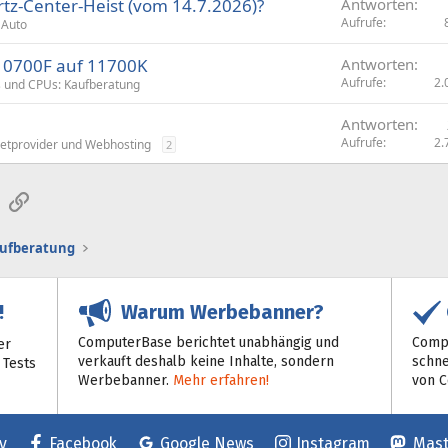
rtz-Center-Heist (vom 14.7.2026)?
Antworten
Aufrufe
 Auto
 10700F auf 11700K
Antworten
Aufrufe
2.
 und CPUs: Kaufberatung
Antworten
Aufrufe
2.
netprovider und Webhosting
2
sApp
E-Mail
Link
aufberatung
Warum Werbebanner?
!
ComputerBase berichtet unabhängig und
Compu
er
verkauft deshalb keine Inhalte, sondern
schne
 Tests
Werbebanner.
Mehr erfahren!
von 
y
Facebook
Google News
Instagram
Mas