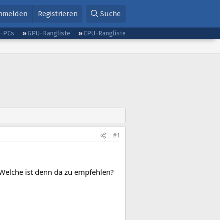
nmelden
Registrieren
Suche
g-PCs
GPU-Rangliste
CPU-Rangliste
#1
 Welche ist denn da zu empfehlen?