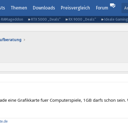
sts
Themen
Downloads
Preisvergleich
Forum
A
RAMageddon
RTX 5000 „Deals“
RX 9000 „Deals“
Ideale Gamin
aufberatung
ade eine Grafikkarte fuer Computerspiele, 1GB darfs schon sein.
te.de