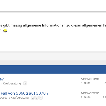
es gibt massig allgemeine Informationen zu dieser allgemeinen Fr
n.
e?
Antworten
Aufrufe
3.
en: Kaufberatung
2
Fall von 5060ti auf 5070 ?
Antworten
Aufrufe
4.
kkarten: Kaufberatung
2
3
4