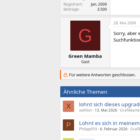
Registriert
Jan. 2009
Beiträge
3.500
28. Mai 2009
G
Sorry, aber 
Suchfunktio
Green Mamba
Gast
Für weitere Antworten geschlossen.
Ähnliche Themen
lohnt sich dieses upgrad
X
xathlon
13. Mai 2026
Grafikkart
Lohnt es sich in meinem 
P
Philipp959
6. Februar 2026
Grafi