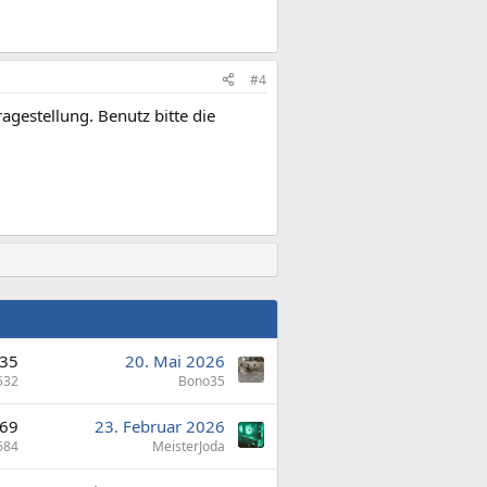
#4
agestellung. Benutz bitte die
35
20. Mai 2026
532
Bono35
69
23. Februar 2026
684
MeisterJoda