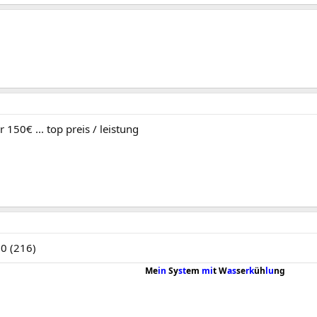
 150€ ... top preis / leistung
0 (216)
Me
in
Sy
st
em
mi
t W
as
se
rk
üh
lu
ng