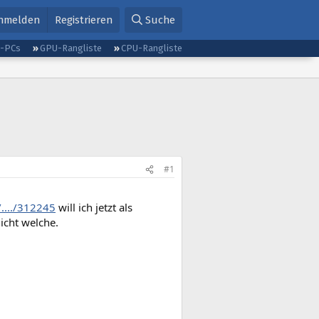
nmelden
Registrieren
Suche
g-PCs
GPU-Rangliste
CPU-Rangliste
#1
..../312245
will ich jetzt als
icht welche.