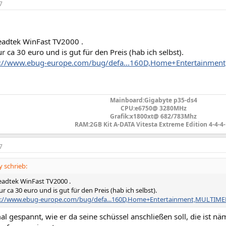
7
adtek WinFast TV2000 .
ur ca 30 euro und is gut für den Preis (hab ich selbst).
p://www.ebug-europe.com/bug/defa...160D,Home+Entertainme
Mainboard:Gigabyte p35-ds4
CPU:e6750@ 3280MHz
Grafik:x1800xt@ 682/783Mhz
RAM:2GB Kit A-DATA Vitesta Extreme Edition 4-4-4-
7
 schrieb:
adtek WinFast TV2000 .
ur ca 30 euro und is gut für den Preis (hab ich selbst).
p://www.ebug-europe.com/bug/defa...160D,Home+Entertainment,MULTIME
al gespannt, wie er da seine schüssel anschließen soll, die ist nä