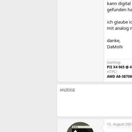
kann digital 
gefunden hab
ich glaube i
mit analog m
danke,
DaMoN
Gaming:
PII X4 965 @ 
HTPC:
AMD A8-3870
12. August 200