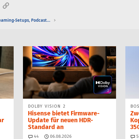
sApp
E-Mail
Link
Gaming-Audio, Streaming-Setups, Podcasting etc.
DOLBY VISION 2
BO
Hisense bietet Firmware-
Zw
ar
Update für neuen HDR-
Kop
Standard an
35
Kommentare
44
06.08.2026
5