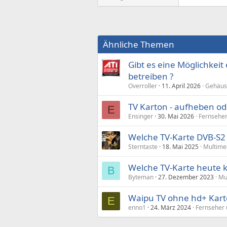
Ähnliche Themen
Gibt es eine Möglichkeit
betreiben ?
Overroller
11. April 2026
Gehäus
TV Karton - aufheben od
E
Ensinger
30. Mai 2026
Fernsehe
Welche TV-Karte DVB-S2 
Sterntaste
18. Mai 2025
Multime
Welche TV-Karte heute 
B
Byteman
27. Dezember 2023
Mu
Waipu TV ohne hd+ Kart
E
enno1
24. März 2024
Fernseher