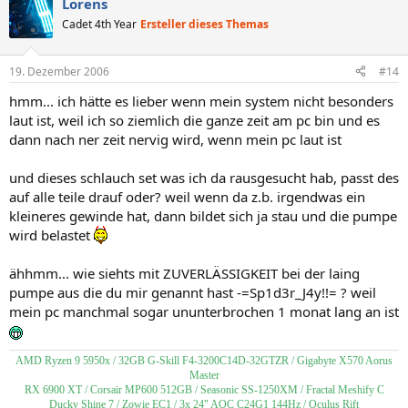
Lorens
Cadet 4th Year
Ersteller dieses Themas
19. Dezember 2006
#14
hmm... ich hätte es lieber wenn mein system nicht besonders
laut ist, weil ich so ziemlich die ganze zeit am pc bin und es
dann nach ner zeit nervig wird, wenn mein pc laut ist
und dieses schlauch set was ich da rausgesucht hab, passt des
auf alle teile drauf oder? weil wenn da z.b. irgendwas ein
kleineres gewinde hat, dann bildet sich ja stau und die pumpe
wird belastet
ähhmm... wie siehts mit ZUVERLÄSSIGKEIT bei der laing
pumpe aus die du mir genannt hast -=Sp1d3r_J4y!!= ? weil
mein pc manchmal sogar ununterbrochen 1 monat lang an ist
AMD Ryzen 9 5950x / 32GB G-Skill F4-3200C14D-32GTZR / Gigabyte X570 Aorus
Master
RX 6900 XT / Corsair MP600 512GB / Seasonic SS-1250XM / Fractal Meshify C
Ducky Shine 7 / Zowie EC1 / 3x 24" AOC C24G1 144Hz / Oculus Rift