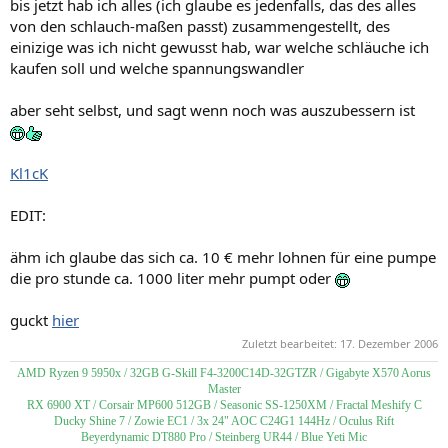
bis jetzt hab ich alles (ich glaube es jedenfalls, das des alles
von den schlauch-maßen passt) zusammengestellt, des
einizige was ich nicht gewusst hab, war welche schläuche ich
kaufen soll und welche spannungswandler
aber seht selbst, und sagt wenn noch was auszubessern ist
Kl1cK
EDIT:
ähm ich glaube das sich ca. 10 € mehr lohnen für eine pumpe
die pro stunde ca. 1000 liter mehr pumpt oder
guckt
hier
Zuletzt bearbeitet:
17. Dezember 2006
AMD Ryzen 9 5950x / 32GB G-Skill F4-3200C14D-32GTZR / Gigabyte X570 Aorus
Master
RX 6900 XT / Corsair MP600 512GB / Seasonic SS-1250XM / Fractal Meshify C
Ducky Shine 7 / Zowie EC1 / 3x 24" AOC C24G1 144Hz / Oculus Rift
Beyerdynamic DT880 Pro / Steinberg UR44 / Blue Yeti Mic