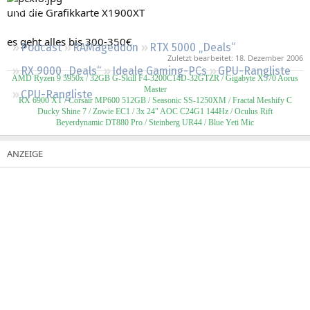
Regeln
und die Grafikkarte X1900XT
es geht alles bis 300-350€
Podcast
RAMageddon
RTX 5000 „Deals“
Zuletzt bearbeitet:
18. Dezember 2006
RX 9000 „Deals“
Ideale Gaming-PCs
GPU-Rangliste
AMD Ryzen 9 5950x / 32GB G-Skill F4-3200C14D-32GTZR / Gigabyte X570 Aorus
Master
CPU-Rangliste
RX 6900 XT / Corsair MP600 512GB / Seasonic SS-1250XM / Fractal Meshify C
Ducky Shine 7 / Zowie EC1 / 3x 24" AOC C24G1 144Hz / Oculus Rift
Beyerdynamic DT880 Pro / Steinberg UR44 / Blue Yeti Mic