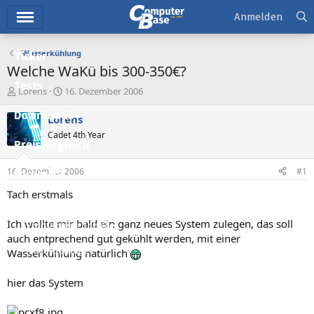
Hauptmenü
Anmelden
Wasserkühlung
Ticker
Welche WaKü bis 300-350€?
Tests
E
E
Lorens
16. Dezember 2006
r
r
Downloads
s
s
Lorens
t
t
Cadet 4th Year
e
e
Preisvergleich
l
l
l
l
16. Dezember 2006
#1
Forum
e
t
r
a
Tach erstmals
Aktuelles
m
Ich wollte mir bald ein ganz neues System zulegen, das soll
Empfohlene Inhalte
auch entprechend gut gekühlt werden, mit einer
Neue Beiträge
Wasserkühlung natürlich
Neueste Aktivitäten
hier das System
Leserartikel