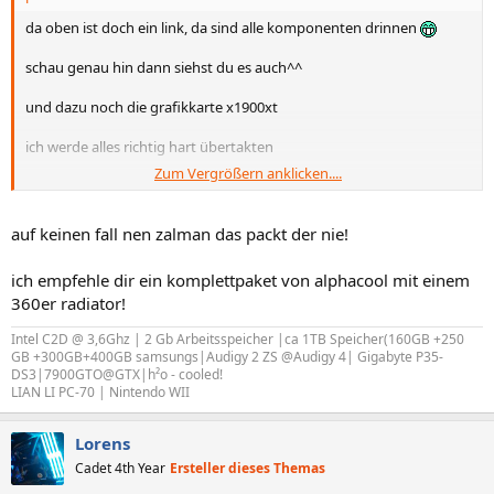
da oben ist doch ein link, da sind alle komponenten drinnen
schau genau hin dann siehst du es auch^^
und dazu noch die grafikkarte x1900xt
ich werde alles richtig hart übertakten
Zum Vergrößern anklicken....
EDIT: wie wärs mit nem Zalman Reserator 2 für ca. 260€?
kennt jemand die schwächen von der WaKü oder was ist an ihr
besonders gut?
auf keinen fall nen zalman das packt der nie!
ich empfehle dir ein komplettpaket von alphacool mit einem
360er radiator!
Intel C2D @ 3,6Ghz | 2 Gb Arbeitsspeicher |ca 1TB Speicher(160GB +250
GB +300GB+400GB samsungs|Audigy 2 ZS @Audigy 4| Gigabyte P35-
DS3|7900GTO@GTX|h²o - cooled!
LIAN LI PC-70 | Nintendo WII
Lorens
Cadet 4th Year
Ersteller dieses Themas