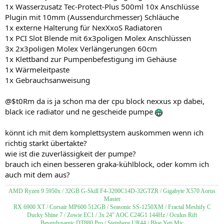
1x Wasserzusatz Tec-Protect-Plus 500ml 10x Anschlüsse
Plugin mit 10mm (Aussendurchmesser) Schläuche
1x externe Halterung für NexXxoS Radiatoren
1x PCI Slot Blende mit 6x3poligen Molex Anschlüssen
3x 2x3poligen Molex Verlängerungen 60cm
1x Klettband zur Pumpenbefestigung im Gehäuse
1x Wärmeleitpaste
1x Gebrauchsanweisung
@$t0Rm da is ja schon ma der cpu block nexxus xp dabei,
black ice radiator und ne gescheide pumpe
könnt ich mit dem komplettsystem auskommen wenn ich
richtig starkt übertakte?
wie ist die zuverlässigkeit der pumpe?
brauch ich einen besseren graka-kühlblock, oder komm ich
auch mit dem aus?
AMD Ryzen 9 5950x / 32GB G-Skill F4-3200C14D-32GTZR / Gigabyte X570 Aorus
Master
RX 6900 XT / Corsair MP600 512GB / Seasonic SS-1250XM / Fractal Meshify C
Ducky Shine 7 / Zowie EC1 / 3x 24" AOC C24G1 144Hz / Oculus Rift
Beyerdynamic DT880 Pro / Steinberg UR44 / Blue Yeti Mic