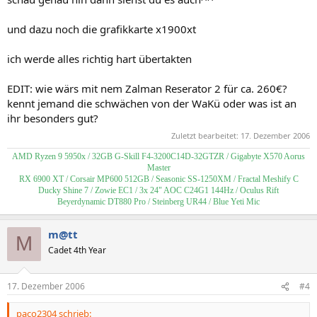
und dazu noch die grafikkarte x1900xt
ich werde alles richtig hart übertakten
EDIT: wie wärs mit nem Zalman Reserator 2 für ca. 260€?
kennt jemand die schwächen von der WaKü oder was ist an
ihr besonders gut?
Zuletzt bearbeitet:
17. Dezember 2006
AMD Ryzen 9 5950x / 32GB G-Skill F4-3200C14D-32GTZR / Gigabyte X570 Aorus
Master
RX 6900 XT / Corsair MP600 512GB / Seasonic SS-1250XM / Fractal Meshify C
Ducky Shine 7 / Zowie EC1 / 3x 24" AOC C24G1 144Hz / Oculus Rift
Beyerdynamic DT880 Pro / Steinberg UR44 / Blue Yeti Mic
m@tt
M
Cadet 4th Year
17. Dezember 2006
#4
paco2304 schrieb: