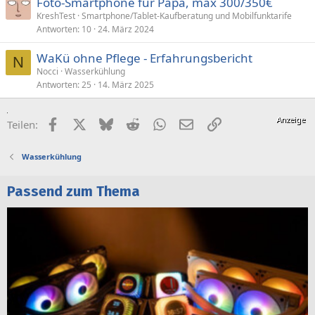
Foto-Smartphone für Papa, max 300/350€
KreshTest
Smartphone/Tablet-Kaufberatung und Mobilfunktarife
Antworten
10
24. März 2024
WaKü ohne Pflege - Erfahrungsbericht
N
Nocci
Wasserkühlung
Antworten
25
14. März 2025
Facebook
X (Twitter)
Bluesky
Reddit
WhatsApp
E-Mail
Link
Teilen:
Wasserkühlung
Passend zum Thema