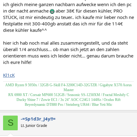
ich gleich meine ganzen nachbarn aufwecke wenn ich den pc
in der nacht anmache
aber 38€ für diesen kühler, PRO
STÜCK, ist mir eindeutig zu teuer.. ich kaufe mir lieber noch ne
festplatte mit 300-400gb anstatt das ich mir für die 114€
diese kühler kaufe^^
hier ich hab noch mal alles zusammengestellt, und da steht
überall 1/4 anschluss... ob man sich jetzt an den zahlen
orientieren muss weis ich leider nicht... genau darum brauche
ich eure hilfe!
Kl1cK
AMD Ryzen 9 5950x / 32GB G-Skill F4-3200C14D-32GTZR / Gigabyte X570 Aorus
Master
RX 6900 XT / Corsair MP600 512GB / Seasonic SS-1250XM / Fractal Meshify C
Ducky Shine 7 / Zowie EC1 / 3x 24" AOC C24G1 144Hz / Oculus Rift
Beyerdynamic DT880 Pro / Steinberg UR44 / Blue Yeti Mic
-=Sp1d3r_J4y!!=
S
Lt. Junior Grade