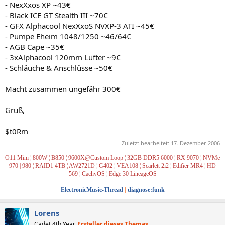
- NexXxos XP ~43€
- Black ICE GT Stealth III ~70€
- GFX Alphacool NexXxoS NVXP-3 ATI ~45€
- Pumpe Eheim 1048/1250 ~46/64€
- AGB Cape ~35€
- 3xAlphacool 120mm Lüfter ~9€
- Schläuche & Anschlüsse ~50€
Macht zusammen ungefähr 300€
Gruß,
$t0Rm
Zuletzt bearbeitet:
17. Dezember 2006
O11 Mini ¦ 800W ¦ B850 ¦ 9600X@Custom Loop ¦ 32GB DDR5 6000 ¦ RX 9070 ¦ NVMe
970 | 980
¦ RAID1
4TB ¦ AW2721D ¦ G402 ¦ VEA108 ¦ Scarlett 2i2
¦ Edifier MR4
¦
HD
569
¦
CachyOS
¦
Edge 30 LineageOS
ElectronicMusic-Thread
|
diagnose:funk
Lorens
Cadet 4th Year
Ersteller dieses Themas