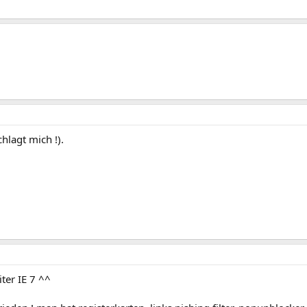
chlagt mich !).
iter IE 7 ^^