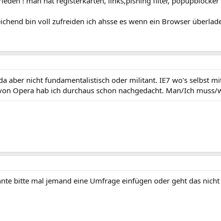
frieden ! man hat registerkarten, links,pishing filter, popupblocke
eichend bin voll zufreiden ich ahsse es wenn ein Browser überlade
 da aber nicht fundamentalistisch oder militant. IE7 wo's selbst mi
 von Opera hab ich durchaus schon nachgedacht. Man/Ich muss/wil
önnte bitte mal jemand eine Umfrage einfügen oder geht das nich