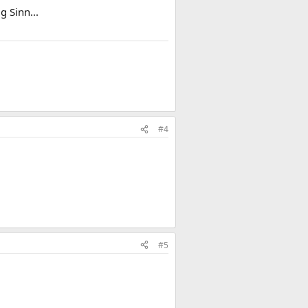
 Sinn...
#4
#5