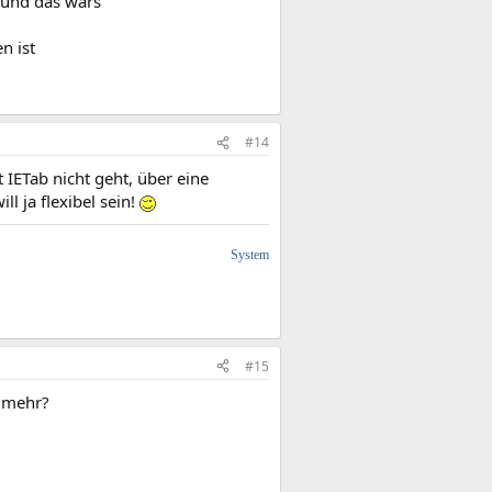
r und das wars
n ist
#14
t IETab nicht geht, über eine
l ja flexibel sein!
System
#15
t mehr?