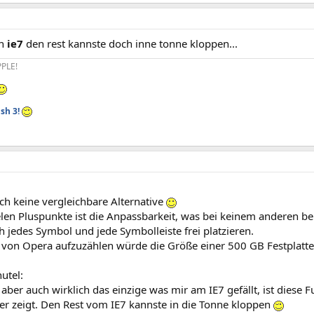
en
ie7
den rest kannste doch inne tonne kloppen...
PLE!
sh 3!
ach keine vergleichbare Alternative
ielen Pluspunkte ist die Anpassbarkeit, was bei keinem anderen 
h jedes Symbol und jede Symbolleiste frei platzieren.
le von Opera aufzuzählen würde die Größe einer 500 GB Festplat
utel:
 aber auch wirklich das einzige was mir am IE7 gefällt, ist diese F
er zeigt. Den Rest vom IE7 kannste in die Tonne kloppen