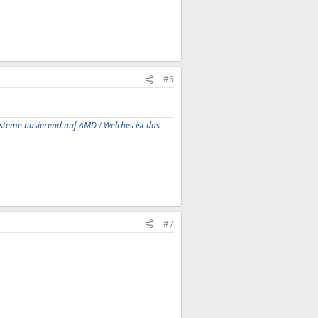
#6
ysteme basierend auf AMD
/
Welches ist das
#7