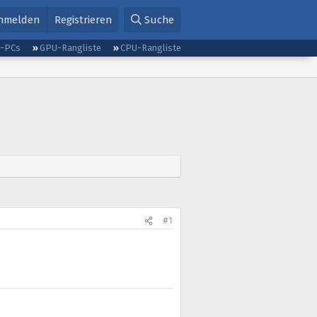
nmelden
Registrieren
Suche
g-PCs
GPU-Rangliste
CPU-Rangliste
#1