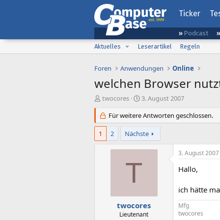
Ticker
Te
Podcast
Aktuelles
Leserartikel
Regeln
Foren
Anwendungen
Online
welchen Browser nutzt
E
E
twocores
3. August 2007
r
r
s
Für weitere Antworten geschlossen.
s
t
t
e
e
1
2
Nächste
l
l
l
l
3. August 2007
e
t
T
r
a
Hallo,
m
ich hätte ma
twocores
Mfg
twocores
Lieutenant