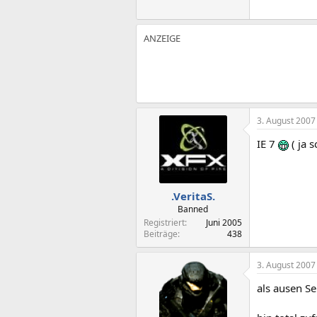
3. August 2007
IE 7
( ja s
.VeritaS.
Banned
Registriert
Juni 2005
Beiträge
438
3. August 2007
als ausen Se