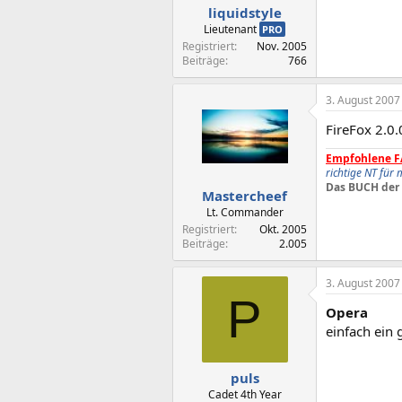
liquidstyle
Lieutenant
PRO
Registriert
Nov. 2005
Beiträge
766
3. August 2007
FireFox 2.0.
Empfohlene F
richtige NT für
Das BUCH der 
Mastercheef
Lt. Commander
Registriert
Okt. 2005
Beiträge
2.005
3. August 2007
P
Opera
einfach ein 
puls
Cadet 4th Year