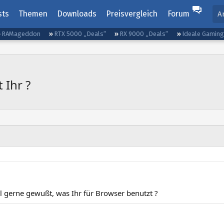
sts
Themen
Downloads
Preisvergleich
Forum
A
RAMageddon
RTX 5000 „Deals“
RX 9000 „Deals“
Ideale Gamin
 Ihr ?
l gerne gewußt, was Ihr für Browser benutzt ?