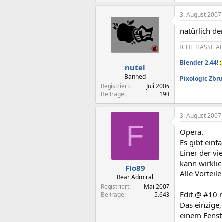
3. August 2007
natürlich d
ICHE HASSE AP
Blender 2.44!
nutel
Banned
Pixologic Zbru
Registriert
Juli 2006
Beiträge
190
3. August 2007
F
Opera.
Es gibt einf
Einer der v
kann wirklic
Flo89
Alle Vortei
Rear Admiral
Registriert
Mai 2007
Edit @ #10 n
Beiträge
5.643
Das einzige,
einem Fenst