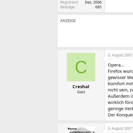
Registriert
Dez. 2006
Beiträge
685
3. August 2007
C
Opera...
Firefox wurd
gewisser We
Komfort mit
Creshal
nicht sein, 
Gast
Außerdem ist
wirklich för
geringe Ver
Der Konquero
3. August 2007