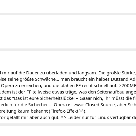
 mir auf die Dauer zu überladen und langsam. Die größte Stärke, d
ise seine größte Schwäche... man braucht ein halbes Dutzend A
 Opera zu erreichen, und die blähen FF recht schnell auf. >200
zudem ist der FF teilweise etwas träge, was den Seitenaufbau ange
 das "Das ist eure Sicherheitslücke! – Gaaar nich, ihr müsst die fix
derlich für die Sicherheit... Opera ist zwar Closed Source, aber Si
breitung kaum bekannt (Firefox-Effekt^^).
r gefällt mir aber auch gut. ^^ Leider nur für Linux verfügbar der