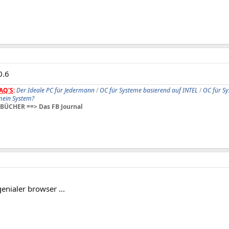
0.6
AQ'S
:
Der Ideale PC für Jedermann
/
OC für Systeme basierend auf INTEL
/
OC für S
 mein System?
BÜCHER ==> Das FB Journal
genialer browser ...