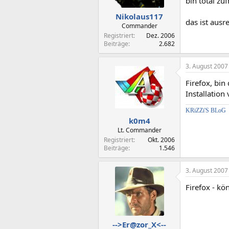
bin total zu
Nikolaus117
das ist ausr
Commander
Registriert
Dez. 2006
Beiträge
2.682
3. August 2007
Firefox, bin
Installation
KRiZZi'S BLoG
k0m4
Lt. Commander
Registriert
Okt. 2006
Beiträge
1.546
3. August 2007
Firefox - k
-->Er@zor_X<--