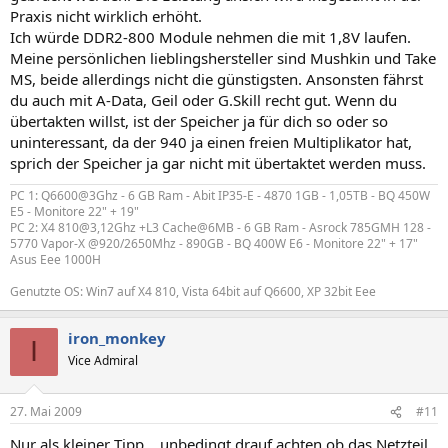
Praxis nicht wirklich erhöht.
Ich würde DDR2-800 Module nehmen die mit 1,8V laufen.
Meine persönlichen lieblingshersteller sind Mushkin und Take
MS, beide allerdings nicht die günstigsten. Ansonsten fährst
du auch mit A-Data, Geil oder G.Skill recht gut. Wenn du
übertakten willst, ist der Speicher ja für dich so oder so
uninteressant, da der 940 ja einen freien Multiplikator hat,
sprich der Speicher ja gar nicht mit übertaktet werden muss.
PC 1: Q6600@3Ghz - 6 GB Ram - Abit IP35-E - 4870 1GB - 1,05TB - BQ 450W
E5 - Monitore 22" + 19"
PC 2: X4 810@3,12Ghz +L3 Cache@6MB - 6 GB Ram - Asrock 785GMH 128 -
5770 Vapor-X @920/2650Mhz - 890GB - BQ 400W E6 - Monitore 22" + 17"
Asus Eee 1000H
Genutzte OS: Win7 auf X4 810, Vista 64bit auf Q6600, XP 32bit Eee
iron_monkey
I
Vice Admiral
27. Mai 2009
#11
Nur als kleiner Tipp... unbedingt drauf achten ob das Netzteil