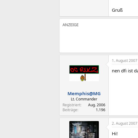
Gruß
1. August 2007
nen dfi ist 
Memphis@MG
Lt. Commander
Registriert
Aug. 2006
Beiträge
1.196
2. August 2007
Hi!