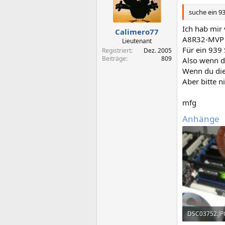
suche ein 9
Ich hab mir
Calimero77
A8R32-MVP D
Lieutenant
Für ein 939 
Registriert
Dez. 2005
Beiträge
809
Also wenn d
Wenn du die
Aber bitte 
mfg
Anhänge
DSC03752.JP