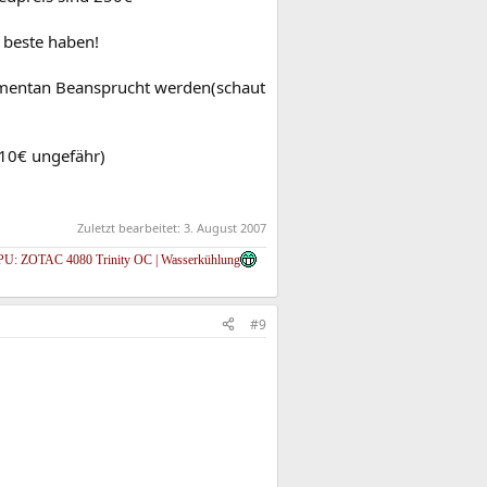
 beste haben!
momentan Beansprucht werden(schaut
-10€ ungefähr)
Zuletzt bearbeitet:
3. August 2007
U: ZOTAC 4080 Trinity OC | Wasserkühlung
#9