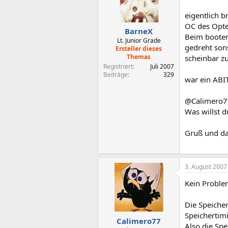
eigentlich b
OC des Opte
BarneX
Beim booten
Lt. Junior Grade
gedreht sons
Ersteller dieses
Themas
scheinbar zu
Registriert
Juli 2007
Beiträge
329
war ein ABI
@Calimero77
Was willst d
Gruß und da
3. August 2007
Kein Problem
Die Speiche
Speichertimi
Calimero77
Also die Sp