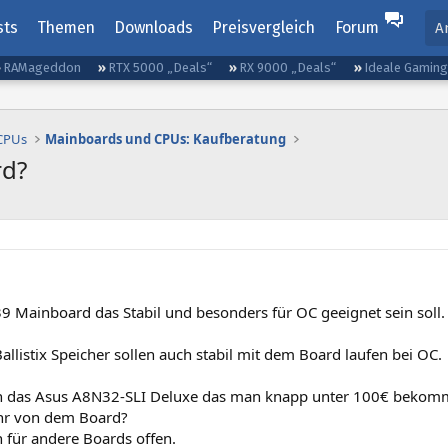
sts
Themen
Downloads
Preisvergleich
Forum
A
RAMageddon
RTX 5000 „Deals“
RX 9000 „Deals“
Ideale Gamin
 CPUs
Mainboards und CPUs: Kaufberatung
rd?
9 Mainboard das Stabil und besonders für OC geeignet sein soll. P
Ballistix Speicher sollen auch stabil mit dem Board laufen bei OC.
n das Asus A8N32-SLI Deluxe das man knapp unter 100€ bekom
ihr von dem Board?
h für andere Boards offen.