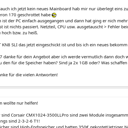
rauch ich jetzt kein neues Mainboard hab mir nur überlegt eins zu
ron 170 geschrottet habe
 ist der PC einfach ausgegangen und dann hat ging er nich mehr 
t ist nichts passiert. Netzteil, CPU usw. ausgetauscht > Fehler
 hoch bzw. zu heiß.
T KN8 SLI das jetzt eingeschickt ist und bis ich ein neues bekom
 danke für dein Angebot aber ich werde vermutlich dann doch wa
u den für die Speicher haben? Sind ja 2x 1GB oder? Was schaffen
nke für die vielen Antworten!
 wollte nur helfen!
r sind Corsair CMX1024-3500LLPro sind zwei Module insgesammt
ngs sind 2-3-2-6 T1!
eicher sind High-Endspeicher und hatten 350€ gekostet(Jetziger 