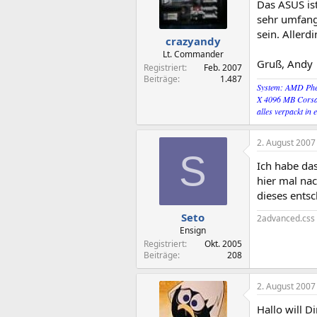
Das ASUS ist
sehr umfang
sein. Allerd
crazyandy
Lt. Commander
Gruß, Andy
Registriert
Feb. 2007
Beiträge
1.487
System: AMD Phe
X 4096 MB Corsa
alles verpackt in
2. August 2007
S
Ich habe da
hier mal na
dieses entsc
Seto
2advanced.css
Ensign
Registriert
Okt. 2005
Beiträge
208
2. August 2007
Hallo will Di