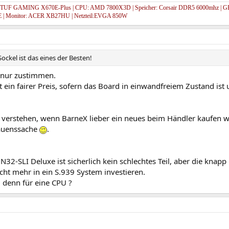
frufe: 283
 TUF GAMING X670E-Plus | CPU: AMD 7800X3D | Speicher: Corsair DDR5 6000mhz | GP
 | Monitor: ACER XB27HU | Netzteil:EVGA 850W
Sockel ist das eines der Besten!
 nur zustimmen.
t ein fairer Preis, sofern das Board in einwandfreiem Zustand i
verstehen, wenn BarneX lieber ein neues beim Händler kaufen wil
auenssache
.
32-SLI Deluxe ist sicherlich kein schlechtes Teil, aber die knap
icht mehr in ein S.939 System investieren.
 denn für eine CPU ?