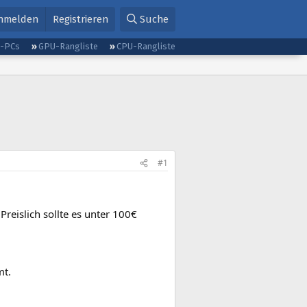
nmelden
Registrieren
Suche
g-PCs
GPU-Rangliste
CPU-Rangliste
#1
reislich sollte es unter 100€
mt.