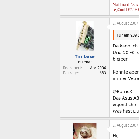
150,2 KB · Au
Mainboard: Asus
eepCool LE720SE
2. August 2007
Für ein 939 
Da kann ich
Und 50.-€ is
Timbase
bleiben.
Lieutenant
Registriert
Apr. 2006
Könnte aber 
Beiträge
683
immer Vetr
@BarneX
Das Asus A8N
eigentlich n
Was hast Du
2. August 2007
Hi,