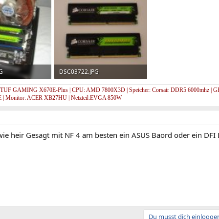
G
DSC03722.JPG
frufe: 186
119,3 KB · Aufrufe: 173
 TUF GAMING X670E-Plus | CPU: AMD 7800X3D | Speicher: Corsair DDR5 6000mhz | GP
 | Monitor: ACER XB27HU | Netzteil:EVGA 850W
ie heir Gesagt mit NF 4 am besten ein ASUS Baord oder ein DFI L
Du musst dich einloggen