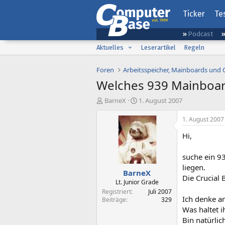
Ticker
Te
Podcast
Aktuelles
Leserartikel
Regeln
Foren
Arbeitsspeicher, Mainboards und
Welches 939 Mainboa
E
E
BarneX
1. August 2007
r
r
s
s
1. August 2007
t
t
Hi,
e
e
l
l
l
l
suche ein 93
e
t
liegen.
BarneX
r
a
Die Crucial 
m
Lt. Junior Grade
Registriert
Juli 2007
Ich denke a
Beiträge
329
Was haltet 
Bin natürlic