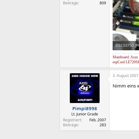
Beiträge
809
DSC03750.JP
154,3 KB · Au
Mainboard: Asus
eepCool LE720SE
3. August 2007
Nimm eins w
Pimpi8998
Lt. Junior Grade
Registriert
Feb. 2007
Beiträge
283