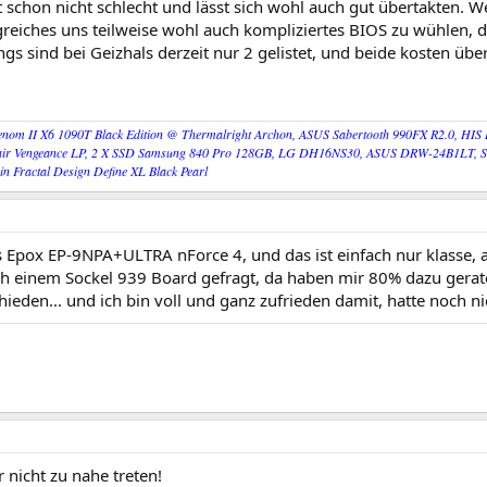
 schon nicht schlecht und lässt sich wohl auch gut übertakten. We
reiches uns teilweise wohl auch kompliziertes BIOS zu wühlen, d
ings sind bei Geizhals derzeit nur 2 gelistet, und beide kosten üb
nom II X6 1090T Black Edition @ Thermalright Archon, ASUS Sabertooth 990FX R2.0, HIS
ir Vengeance LP, 2 X SSD Samsung 840 Pro 128GB, LG DH16NS30, ASUS DRW-24B1LT, Seas
 ein Fractal Design Define XL Black Pearl
s Epox EP-9NPA+ULTRA nForce 4, und das ist einfach nur klasse,
ch einem Sockel 939 Board gefragt, da haben mir 80% dazu gerat
hieden... und ich bin voll und ganz zufrieden damit, hatte noch n
r nicht zu nahe treten!