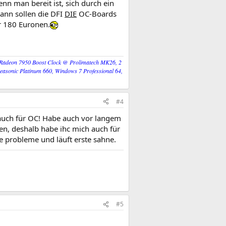
nn man bereit ist, sich durch ein
ann sollen die DFI
DIE
OC-Boards
er 180 Euronen.
 Radeon 7950 Boost Clock @ Prolimatech MK26, 2
onic Platinum 660, Windows 7 Professional 64,
#4
 auch für OC! Habe auch vor langem
en, deshalb habe ihc mich auch für
ie probleme und läuft erste sahne.
#5