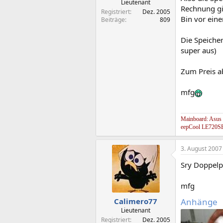
Lieutenant
Rechnung gib
Registriert
Dez. 2005
Bin vor ein
Beiträge
809
Die Speiche
super aus)
Zum Preis a
mfg
Mainboard: Asus
eepCool LE720SE
3. August 2007
Sry Doppelpo
mfg
Anhänge
Calimero77
Lieutenant
Registriert
Dez. 2005