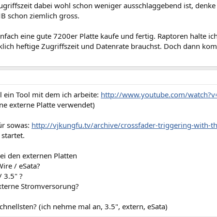
griffszeit dabei wohl schon weniger ausschlaggebend ist, denke 
B schon ziemlich gross.
nfach eine gute 7200er Platte kaufe und fertig. Raptoren halte i
klich heftige Zugriffszeit und Datenrate brauchst. Doch dann ko
l ein Tool mit dem ich arbeite:
http://www.youtube.com/watch?
ine externe Platte verwendet)
ür sowas:
http://vjkungfu.tv/archive/crossfader-triggering-with-t
startet.
bei den externen Platten
Wire / eSata?
/ 3.5" ?
 externe Stromversorung?
chnellsten? (ich nehme mal an, 3.5", extern, eSata)