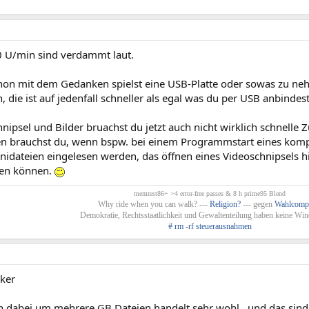
0 U/min sind verdammt laut.
on mit dem Gedanken spielst eine USB-Platte oder sowas zu ne
, die ist auf jedenfall schneller als egal was du per USB anbindest
nipsel und Bilder bruachst du jetzt auch nicht wirklich schnelle Z
ten brauchst du, wenn bspw. bei einem Programmstart eines ko
nidateien eingelesen werden, das öffnen eines Videoschnipsels 
gen können.
memtest86+ >4 error-free passes & 8 h prime95 Blend
Why ride when you can walk? ---
Religion?
--- gegen
Wahlcomp
Demokratie, Rechtsstaatlichkeit und Gewaltenteilung haben keine Win
# rm -rf steuerausnahmen
ker
h dabei um mehrere GB Dateien handelt sehr wohl...und das sind