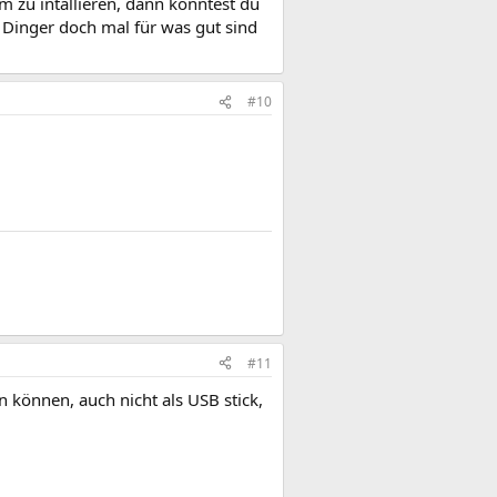
m zu intallieren, dann könntest du
 Dinger doch mal für was gut sind
#10
#11
en können, auch nicht als USB stick,