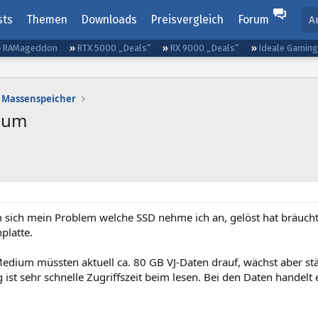
sts
Themen
Downloads
Preisvergleich
Forum
A
RAMageddon
RTX 5000 „Deals“
RX 9000 „Deals“
Ideale Gamin
Massenspeicher
ium
sich mein Problem welche SSD nehme ich an, gelöst hat bräuchte 
platte.
edium müssten aktuell ca. 80 GB VJ-Daten drauf, wächst aber stän
 ist sehr schnelle Zugriffszeit beim lesen. Bei den Daten handelt 