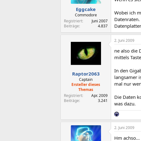
Eggcake
Wobei ich mi
Commodore
Datenraten.
Registriert
Juni 2007
Datenplatten
Beiträge
4.837
2. Juni 2009
ne also die
mittels Tas
In den Giga
Raptor2063
langsamer is
Captain
mal nur wen
Ersteller dieses
Themas
Registriert
Apr. 2009
Die Daten k
Beiträge
3.241
was dazu.
2. Juni 2009
Hm achso...