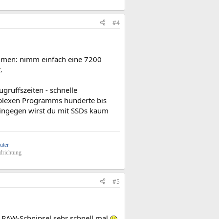
#4
hmen: nimm einfach eine 7200
.
ugruffszeiten - schnelle
mplexen Programms hunderte bis
hingegen wirst du mit SSDs kaum
uter
drichtung
#5
 RAW-Schnipsel sehr schnell mal