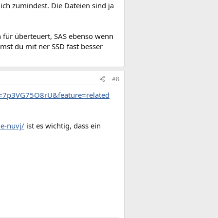
ich zumindest. Die Dateien sind ja
ch für überteuert, SAS ebenso wenn
mmst du mit ner SSD fast besser
#8
v=7p3VG75O8rU&feature=related
he-nuvj/
ist es wichtig, dass ein