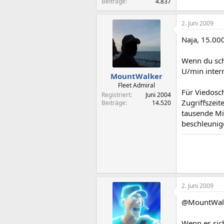
Beiträge
4.837
2. Juni 2009
Naja, 15.00
Wenn du sch
U/min intern
MountWalker
Fleet Admiral
Für Viedosch
Registriert
Juni 2004
Zugriffszei
Beiträge
14.520
tausende Mi
beschleuni
2. Juni 2009
@MountWal
Wenn es sic