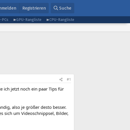
nmelden
Registrieren
Suche
g-PCs
GPU-Rangliste
CPU-Rangliste
#1
ich jetzt noch ein paar Tips für
dig, also je größer desto besser.
es sich um Videoschnippsel, Bilder,