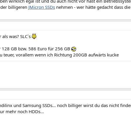
en wirklich egal ist und du auch nicht vor hast ein Betriebssyste
 der billigeren
JMicron SSDs
nehmen - wer hätte gedacht dass die
r als was? SLC`s
r 128 GB bzw. 586 Euro für 256 GB
 zu teuer, vorallem wenn ich Richtung 200GB aufwärts kucke
 Indilinx und Samsung SSDs... noch billiger wirst du das nicht find
nur mehr noch HDDs...