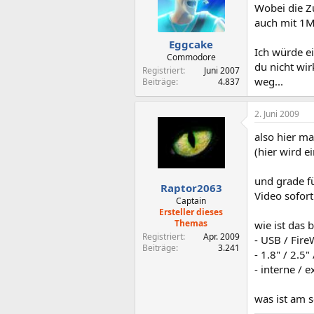
Wobei die Zu
auch mit 1M
Eggcake
Ich würde ei
Commodore
du nicht wir
Registriert
Juni 2007
weg...
Beiträge
4.837
2. Juni 2009
also hier ma
(hier wird e
und grade f
Raptor2063
Video sofort 
Captain
Ersteller dieses
Themas
wie ist das 
Registriert
Apr. 2009
- USB / Fire
Beiträge
3.241
- 1.8" / 2.5" 
- interne /
was ist am s