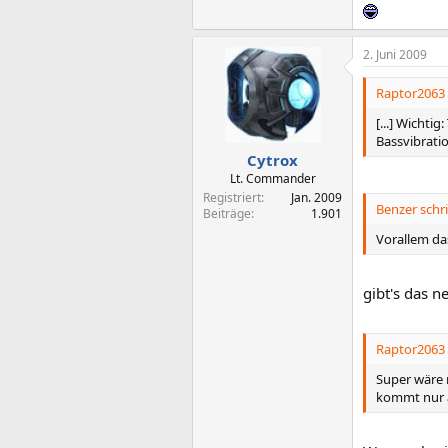
2. Juni 2009
Raptor2063 
[...] Wichti
Bassvibration
Cytrox
Lt. Commander
Registriert
Jan. 2009
Benzer schri
Beiträge
1.901
Vorallem da
gibt's das n
Raptor2063 
Super wäre 
kommt nur a