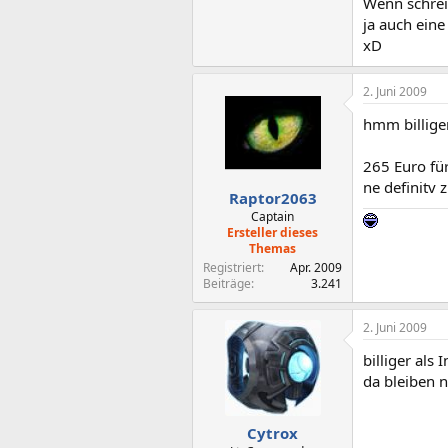
Wenn schreib
ja auch eine
xD
2. Juni 2009
hmm billige
265 Euro fü
ne definitv
Raptor2063
Captain
Ersteller dieses
Themas
Registriert
Apr. 2009
Beiträge
3.241
2. Juni 2009
billiger als
da bleiben 
Cytrox