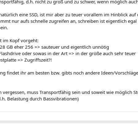
nsportfähig, d.h. nicht zu groß und zu schwer, wenn möglich auc
atürlich eine SSD, ist mir aber zu teuer vorallem im Hinblick a
mmt nur aufs schnelle zugreifen an, schreiben ist eigentlich ega
ein.
t im Kopf vorgeht:
128 GB eher 256 => sauteuer und eigentlich unnötig
Flashdrive oder sowas in der Art => in der größe auch sehr teuer
stplatte => Zugriffszeit?!
ng findet ihr am besten bzw. gibts noch andere Ideen/Vorschläg
ch vergessen, muss Transportfähig sein und soweit wie möglich S
d.h. Belastung durch Bassvibrationen)