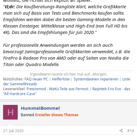
wolltest, die richtet sich explizit an Spieler:
"
tl;dr:
Die Kaufberatungs-Rangliste klärt, welche Grafikkarte
man sich auf Basis von Tests und Benchmarks kaufen sollte.
Empfohlen werden dabei die besten Gaming-Modelle in den
Klassen Einsteiger, Mittelklasse und High-End (von Full HD bis
4K). Das sind die Empfehlungen für Juli 2020."
Für professionelle Anwendungen werden an sich auch
bevorzugt (semi)professionelle Grafikkarten verwendet, z.B. die
FirePro & Radeon Pro von AMD oder auf Seiten von Nvidia die
Titan oder Quadro Modelle.
Irgendwann räume ich hier mal auf...Morgen.​
Nützliches:
FAQ neuer PC
|
Helferliste
|
Systemdateien reparieren
|
Liste
der Sammelthreads
Leserartikel:
Freezemod - WaKü Teile aus Fernost
|
Raijintek Eris Evo - das
"All Hardcore Case"
HummelBommel
H
Banned
Ersteller dieses Themas
27. Juli 2020
#10