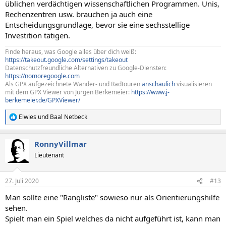
üblichen verdächtigen wissenschaftlichen Programmen. Unis,
Rechenzentren usw. brauchen ja auch eine
Entscheidungsgrundlage, bevor sie eine sechsstellige
Investition tätigen.
Finde heraus, was Google alles über dich weiß:
https://takeout.google.com/settings/takeout
Datenschutzfreundliche Alternativen zu Google-Diensten:
https://nomoregoogle.com
Als GPX aufgezeichnete Wander- und Radtouren
anschaulich
visualisieren
mit dem GPX Viewer von Jürgen Berkemeier:
https://www.j-
berkemeier.de/GPXViewer/
Elwies
und
Baal Netbeck
R
e
a
RonnyVillmar
k
t
Lieutenant
i
o
n
27. Juli 2020
#13
e
n
Man sollte eine "Rangliste" sowieso nur als Orientierungshilfe
:
sehen.
Spielt man ein Spiel welches da nicht aufgeführt ist, kann man