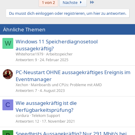
Letzte
1 von 2
Nächste
Du musst dich einloggen oder registrieren, um hier zu antworten.
Ähnliche Themen
Windows 11 Speicherdiagnosetool
W
aussagekräftig?
Whitehorse1979
Arbeitsspeicher
Antworten
9
24. Februar 2025
PC-Neustart OHNE aussagekräftiges Ereignis im
Eventmanager
Xechon
Mainboards und CPUs: Probleme mit AMD
Antworten
7
4. August 2023
Wie aussagekräftig ist die
C
Verfügbarkeitsprüfung?
cordura
Telekom Support
Antworten
12
17. November 2021
Speedtests Aussagekräftig? Nur 291 Mbit/s bei