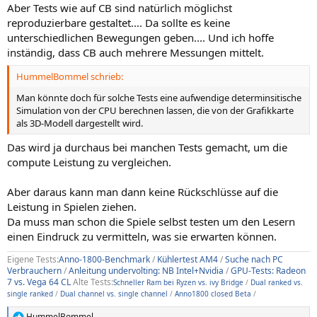
Aber Tests wie auf CB sind natürlich möglichst
reproduzierbare gestaltet.... Da sollte es keine
unterschiedlichen Bewegungen geben.... Und ich hoffe
inständig, dass CB auch mehrere Messungen mittelt.
HummelBommel schrieb:
Man könnte doch für solche Tests eine aufwendige determinsitische
Simulation von der CPU berechnen lassen, die von der Grafikkarte
als 3D-Modell dargestellt wird.
Das wird ja durchaus bei manchen Tests gemacht, um die
compute Leistung zu vergleichen.
Aber daraus kann man dann keine Rückschlüsse auf die
Leistung in Spielen ziehen.
Da muss man schon die Spiele selbst testen um den Lesern
einen Eindruck zu vermitteln, was sie erwarten können.
Eigene Tests:
Anno-1800-Benchmark
/
Kühlertest AM4
/
Suche nach PC
Verbrauchern
/
Anleitung undervolting: NB Intel+Nvidia
/
GPU-Tests: Radeon
7 vs. Vega 64 CL
Alte Tests:
Schneller Ram bei Ryzen vs. ivy Bridge
/
Dual ranked vs.
single ranked
/
Dual channel vs. single channel
/
Anno1800 closed Beta
/
HummelBommel