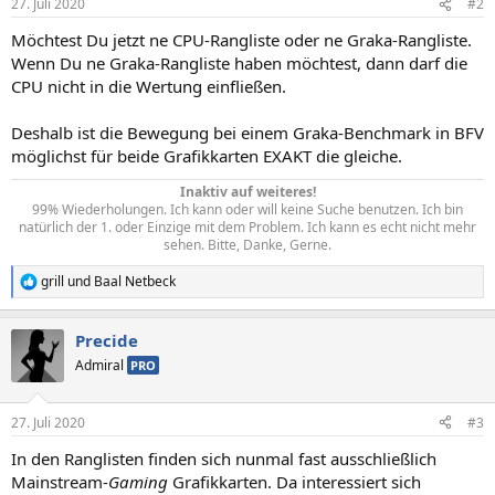
27. Juli 2020
#2
Möchtest Du jetzt ne CPU-Rangliste oder ne Graka-Rangliste.
Wenn Du ne Graka-Rangliste haben möchtest, dann darf die
CPU nicht in die Wertung einfließen.
Deshalb ist die Bewegung bei einem Graka-Benchmark in BFV
möglichst für beide Grafikkarten EXAKT die gleiche.
Inaktiv auf weiteres!
99% Wiederholungen. Ich kann oder will keine Suche benutzen. Ich bin
natürlich der 1. oder Einzige mit dem Problem. Ich kann es echt nicht mehr
sehen. Bitte, Danke, Gerne.​
grill
und
Baal Netbeck
R
e
a
Precide
k
t
Admiral
PRO
i
o
n
27. Juli 2020
#3
e
n
In den Ranglisten finden sich nunmal fast ausschließlich
:
Mainstream-
Gaming
Grafikkarten. Da interessiert sich