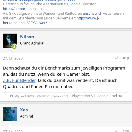
Datenschutzfreundliche Alternativen zu Google-Diensten:
https://nomoregoogle.com
Als GPX aufgezeichnete Wander- und Radtouren
anschaulich
visualisieren
mit dem GPX Viewer von Jürgen Berkemeier:
https://www.j-
berkemeier.de/GPXViewer/
Nilson
Grand Admiral
27. Juli 2020
#19
Dann schaust du dir Benchmarks zum jeweiligen Programm
an, das du nutzt, wenn du kein Gamer bist.
Z.B. Für Blender
, falls du damit was renderst. Da ist auch
Quadros und Radeo Pro mit dabei.
PC
| Playstation 5 | Google Pixel 9a​
(Ryzen 9 5900X | RX 6800 XT | Fedora KDE)
Xes
Admiral
27. Juli 2020
#20