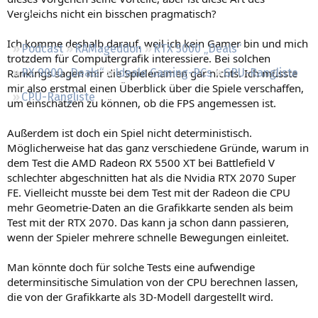
Regeln
Vergleichs nicht ein bisschen pragmatisch?
Ich komme deshalb darauf, weil ich kein Gamer bin und mich
Podcast
RAMageddon
RTX 5000 „Deals“
trotzdem für Computergrafik interessiere. Bei solchen
Rankings sagen mir die Spielenamen gar nichts. Ich müsste
RX 9000 „Deals“
Ideale Gaming-PCs
GPU-Rangliste
mir also erstmal einen Überblick über die Spiele verschaffen,
CPU-Rangliste
um einschätzen zu können, ob die FPS angemessen ist.
Außerdem ist doch ein Spiel nicht deterministisch.
Möglicherweise hat das ganz verschiedene Gründe, warum in
dem Test die AMD Radeon RX 5500 XT bei Battlefield V
schlechter abgeschnitten hat als die Nvidia RTX 2070 Super
FE. Vielleicht musste bei dem Test mit der Radeon die CPU
mehr Geometrie-Daten an die Grafikkarte senden als beim
Test mit der RTX 2070. Das kann ja schon dann passieren,
wenn der Spieler mehrere schnelle Bewegungen einleitet.
Man könnte doch für solche Tests eine aufwendige
determinsitische Simulation von der CPU berechnen lassen,
die von der Grafikkarte als 3D-Modell dargestellt wird.