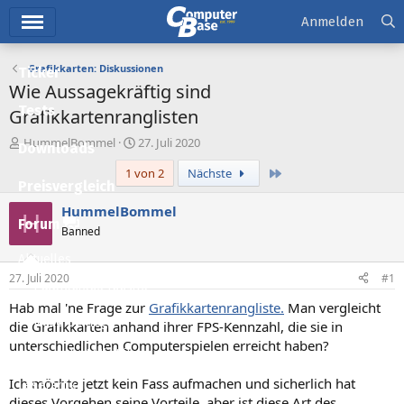
Hauptmenü
Anmelden
Grafikkarten: Diskussionen
Ticker
Wie Aussagekräftig sind
Tests
Grafikkartenranglisten
E
E
HummelBommel
27. Juli 2020
Downloads
r
r
Letzte
1 von 2
Nächste
s
s
Preisvergleich
t
t
e
e
HummelBommel
H
l
l
Forum
Banned
l
l
e
t
Aktuelles
r
a
27. Juli 2020
#1
m
Empfohlene Inhalte
Hab mal 'ne Frage zur
Grafikkartenrangliste.
Man vergleicht
Neue Beiträge
die Grafikkarten anhand ihrer FPS-Kennzahl, die sie in
unterschiedlichen Computerspielen erreicht haben?
Neueste Aktivitäten
Ich möchte jetzt kein Fass aufmachen und sicherlich hat
Leserartikel
dieses Vorgehen seine Vorteile, aber ist diese Art des