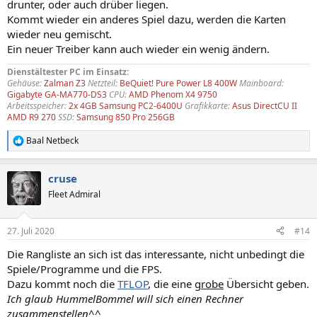
drunter, oder auch drüber liegen.
Kommt wieder ein anderes Spiel dazu, werden die Karten
wieder neu gemischt.
Ein neuer Treiber kann auch wieder ein wenig ändern.
Dienstältester PC im Einsatz:
Gehäuse:
Zalman Z3
Netzteil:
BeQuiet! Pure Power L8 400W
Mainboard:
Gigabyte GA-MA770-DS3
CPU:
AMD Phenom X4 9750
Arbeitsspeicher:
2x 4GB Samsung PC2-6400U
Grafikkarte:
Asus DirectCU II
AMD R9 270
SSD:
Samsung 850 Pro 256GB
Baal Netbeck
R
e
a
cruse
k
t
Fleet Admiral
i
o
n
27. Juli 2020
#14
e
n
Die Rangliste an sich ist das interessante, nicht unbedingt die
:
Spiele/Programme und die FPS.
Dazu kommt noch die
TFLOP
, die eine
grobe
Übersicht geben.
Ich glaub HummelBommel will sich einen Rechner
zusammenstellen^^