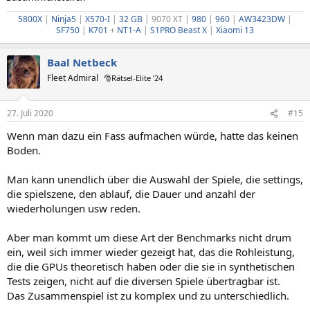
5800X
|
Ninja5
|
X570-I
|
32 GB
| 9070 XT |
980
|
960
|
AW3423DW
|
SF750
|
K701
+
NT1-A
|
S1PRO
Beast X
|
Xiaomi 13
Baal Netbeck
Fleet Admiral
🎅Rätsel-Elite ’24
27. Juli 2020
#15
Wenn man dazu ein Fass aufmachen würde, hatte das keinen
Boden.
Man kann unendlich über die Auswahl der Spiele, die settings,
die spielszene, den ablauf, die Dauer und anzahl der
wiederholungen usw reden.
Aber man kommt um diese Art der Benchmarks nicht drum
ein, weil sich immer wieder gezeigt hat, das die Rohleistung,
die die GPUs theoretisch haben oder die sie in synthetischen
Tests zeigen, nicht auf die diversen Spiele übertragbar ist.
Das Zusammenspiel ist zu komplex und zu unterschiedlich.