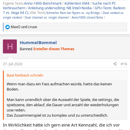
Eigene Tests:
Anno-1800-Benchmark
/
Kühlertest AM4
/
Suche nach PC
Verbrauchern
/
Anleitung undervolting: NB Intel+Nvidia
/
GPU-Tests: Radeon
7 vs. Vega 64 CL
Alte Tests:
Schneller Ram bei Ryzen vs. ivy Bridge
/
Dual ranked vs.
single ranked
/
Dual channel vs. single channel
/
Anno1800 closed Beta
/
MaxO
und
cruse
R
e
a
HummelBommel
k
H
t
Banned
Ersteller dieses Themas
i
o
n
27. Juli 2020
#16
e
n
Baal Netbeck schrieb:
:
Wenn man dazu ein Fass aufmachen würde, hatte das keinen
Boden.
Man kann unendlich über die Auswahl der Spiele, die settings, die
spielszene, den ablauf, die Dauer und anzahl der wiederholungen
usw reden.
Das Zusammenspiel ist zu komplex und zu unterschiedlich.
In Wirklichkeit hätte ich gern eine Art Kennzahl, die ich vor