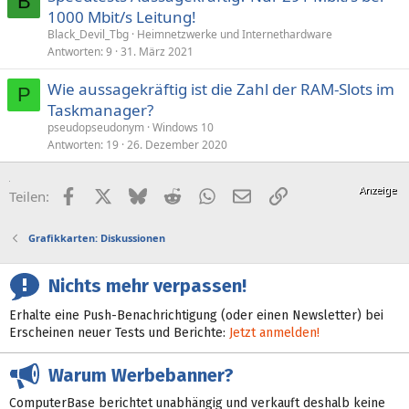
B
1000 Mbit/s Leitung!
Black_Devil_Tbg
Heimnetzwerke und Internethardware
Antworten
9
31. März 2021
Wie aussagekräftig ist die Zahl der RAM-Slots im
P
Taskmanager?
pseudopseudonym
Windows 10
Antworten
19
26. Dezember 2020
Facebook
X (Twitter)
Bluesky
Reddit
WhatsApp
E-Mail
Link
Teilen:
Grafikkarten: Diskussionen
Nichts mehr verpassen!
Erhalte eine Push-Benachrichtigung (oder einen Newsletter) bei
Erscheinen neuer Tests und Berichte:
Jetzt anmelden!
Warum Werbebanner?
ComputerBase berichtet unabhängig und verkauft deshalb keine