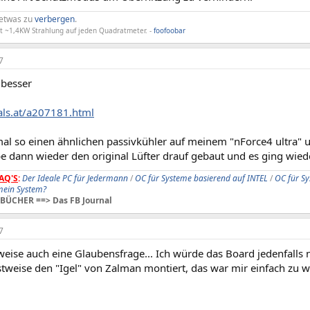
 etwas zu
verbergen
.
lt ~1,4KW Strahlung auf jeden Quadratmeter. -
foofoobar
7
 besser
hals.at/a207181.html
mal so einen ähnlichen passivkühler auf meinem "nForce4 ultra"
e dann wieder den original Lüfter drauf gebaut und es ging wied
AQ'S
:
Der Ideale PC für Jedermann
/
OC für Systeme basierend auf INTEL
/
OC für S
 mein System?
BÜCHER ==> Das FB Journal
7
lweise auch eine Glaubensfrage... Ich würde das Board jedenfalls 
stweise den "Igel" von Zalman montiert, das war mir einfach zu 