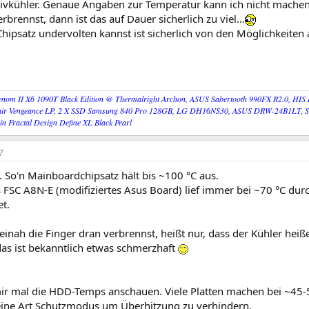
ivkühler. Genaue Angaben zur Temperatur kann ich nicht mache
erbrennst, dann ist das auf Dauer sicherlich zu viel...
ipsatz undervolten kannst ist sicherlich von den Möglichkeiten 
nom II X6 1090T Black Edition @ Thermalright Archon, ASUS Sabertooth 990FX R2.0, HIS
ir Vengeance LP, 2 X SSD Samsung 840 Pro 128GB, LG DH16NS30, ASUS DRW-24B1LT, Seas
 ein Fractal Design Define XL Black Pearl
7
 So'n Mainboardchipsatz hält bis ~100 °C aus.
 FSC A8N-E (modifiziertes Asus Board) lief immer bei ~70 °C dur
t.
einah die Finger dran verbrennst, heißt nur, dass der Kühler heiße
das ist bekanntlich etwas schmerzhaft
ir mal die HDD-Temps anschauen. Viele Platten machen bei ~45-50
 eine Art Schutzmodus um Überhitzung zu verhindern.