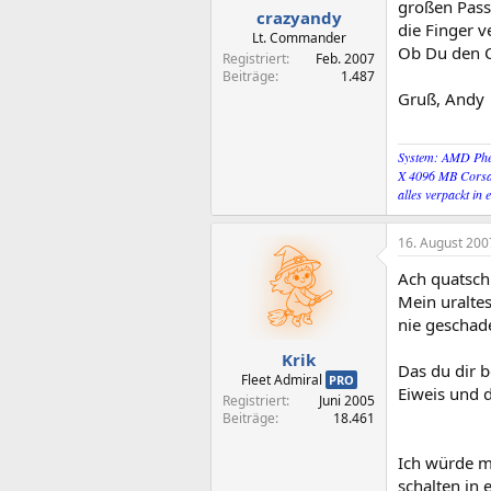
großen Pass
crazyandy
die Finger v
Lt. Commander
Ob Du den Ch
Registriert
Feb. 2007
Beiträge
1.487
Gruß, Andy
System: AMD Phe
X 4096 MB Corsa
alles verpackt in
16. August 200
Ach quatsch.
Mein uraltes
nie geschade
Krik
Das du dir b
Fleet Admiral
PRO
Eiweis und 
Registriert
Juni 2005
Beiträge
18.461
Ich würde m
schalten in