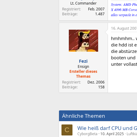
Lt. Commander
System: AMD Phe
Registriert
Feb. 2007
X 4096 MB Corsa
Beiträge
1.487
alles verpackt in
16. August 200
hmhmhm.. wä
die hdd ist 
die abstürz
booten und 
Fezi
unter vollast
Ensign
Ersteller dieses
Themas
Registriert
Dez. 2006
Beiträge
158
Ähnliche Themen
Wie heiß darf CPU und 
C
CyborgBeta
10. April 2025
Luftk