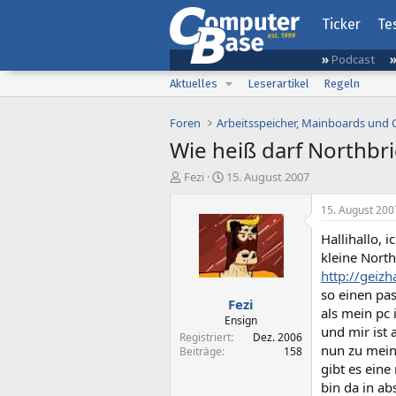
Ticker
Te
Podcast
Aktuelles
Leserartikel
Regeln
Foren
Arbeitsspeicher, Mainboards und
Wie heiß darf Northbr
E
E
Fezi
15. August 2007
r
r
s
s
15. August 200
t
t
Hallihallo, 
e
e
l
l
kleine North
l
l
http://geiz
e
t
so einen pas
Fezi
r
a
als mein pc
m
Ensign
und mir ist 
Registriert
Dez. 2006
nun zu meine
Beiträge
158
gibt es eine
bin da in ab