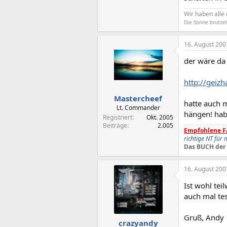
Wir haben alle
Die Sonne brutze
16. August 200
der wäre da
http://geiz
Mastercheef
hatte auch 
Lt. Commander
hängen! hab
Registriert
Okt. 2005
Beiträge
2.005
Empfohlene F
richtige NT für
Das BUCH der 
16. August 200
Ist wohl tei
auch mal te
Gruß, Andy
crazyandy