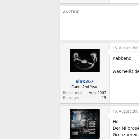
15. August 200
nabbend
was heißt de
alex367
Cadet 2nd Year
Registriert
Aug. 2007
Beiträge
19
16. August 200
Hi!
Der NForce4
Grenzbereic