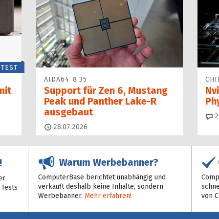
TEST
AIDA64 8.35
CHI
mit
Support für Zen 6, Mustang
Nvi
Peak und Panther Lake-R
Ph
ausgebaut
2
28.07.2026
Warum Werbebanner?
!
ComputerBase berichtet unabhängig und
Compu
er
verkauft deshalb keine Inhalte, sondern
schne
 Tests
Werbebanner.
Mehr erfahren!
von 