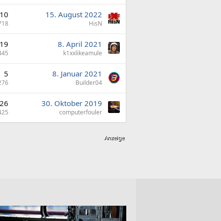
10
15. August 2022
718
HisN
19
8. April 2021
445
k1xxlikeamule
5
8. Januar 2021
276
Builder04
26
30. Oktober 2019
425
computerfouler