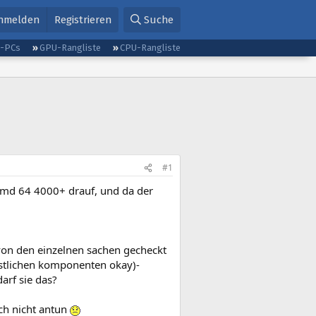
nmelden
Registrieren
Suche
g-PCs
GPU-Rangliste
CPU-Rangliste
#1
m amd 64 4000+ drauf, und da der
von den einzelnen sachen gecheckt
restlichen komponenten okay)-
arf sie das?
ich nicht antun