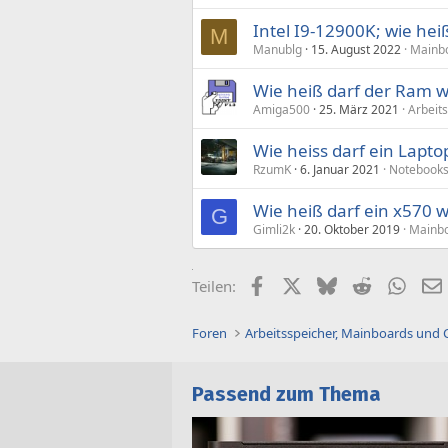
Intel I9-12900K; wie he
M
Manublg
15. August 2022
Mainbo
Wie heiß darf der Ram 
Amiga500
25. März 2021
Arbeit
Wie heiss darf ein Lapt
RzumK
6. Januar 2021
Notebook
Wie heiß darf ein x570 
G
Gimli2k
20. Oktober 2019
Mainbo
Facebook
X (Twitter)
Bluesky
Reddit
What
Teilen:
Foren
Arbeitsspeicher, Mainboards und
Passend zum Thema