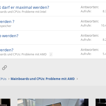
s
iß darf er maximal werden?
Antworten
p
Aufrufe
8.
ards und CPUs: Probleme mit Intel
e
r
werden ?
Antworten
r
Aufrufe
10.
sspeicher
t
op werden?
Antworten
Aufrufe
8.
s
werden?
Antworten
Aufrufe
5.
ards und CPUs: Probleme mit AMD
2
sApp
E-Mail
Link
 CPUs
Mainboards und CPUs: Probleme mit AMD