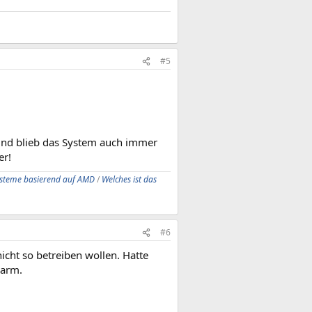
#5
 und blieb das System auch immer
er!
ysteme basierend auf AMD
/
Welches ist das
#6
nicht so betreiben wollen. Hatte
warm.