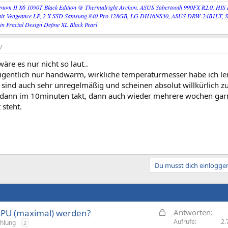
nom II X6 1090T Black Edition @ Thermalright Archon, ASUS Sabertooth 990FX R2.0, HIS
ir Vengeance LP, 2 X SSD Samsung 840 Pro 128GB, LG DH16NS30, ASUS DRW-24B1LT, Seas
 ein Fractal Design Define XL Black Pearl
7
re es nur nicht so laut..
eigentlich nur handwarm, wirkliche temperaturmesser habe ich lei
e sind auch sehr unregelmäßig und scheinen absolut willkürlic
dann im 10minuten takt, dann auch wieder mehrere wochen garni
 steht.
Du musst dich einloggen
G
GPU (maximal) werden?
Antworten
e
Aufrufe
2.
ühlung
2