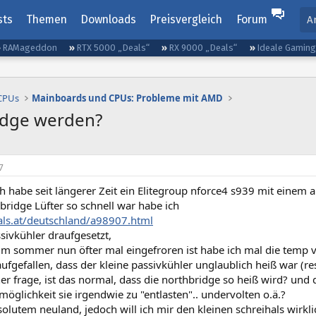
sts
Themen
Downloads
Preisvergleich
Forum
A
RAMageddon
RTX 5000 „Deals“
RX 9000 „Deals“
Ideale Gamin
 CPUs
Mainboards und CPUs: Probleme mit AMD
idge werden?
7
ich habe seit längerer Zeit ein Elitegroup nforce4 s939 mit eine
bridge Lüfter so schnell war habe ich
hals.at/deutschland/a98907.html
sivkühler draufgesetzt,
 im sommer nun öfter mal eingefroren ist habe ich mal die temp 
aufgefallen, dass der kleine passivkühler unglaublich heiß war (
r frage, ist das normal, dass die northbridge so heiß wird? und d
 möglichkeit sie irgendwie zu "entlasten".. undervolten o.ä.?
solutem neuland, jedoch will ich mir den kleinen schreihals wirkl