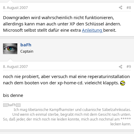
8. August 2007
#8
Downgraden wird wahrscheinlich nicht funktionieren,
allerdings kann man auch unter XP den Schlüssel ändern.
Microsoft selbst stellt dafür eine extra
Anleitung
bereit.
baFh
Captain
8. August 2007
#9
noch nie probiert, aber versuch mal eine reperaturinstallation
nach dem booten von der xp-home-cd. vieleicht klappts.
bis denne
[[[[baFh]]]]​
Ich mag tibetanische Kampfhamster und cubanische Säbelzahnkoalas.
Und wenn ich einmal sterbe, begrabt mich mit dem Gesicht nach unten.
So, daß jeder, der mich noch nie leiden konnte, mich auch nochmal am *****
lecken kann.​