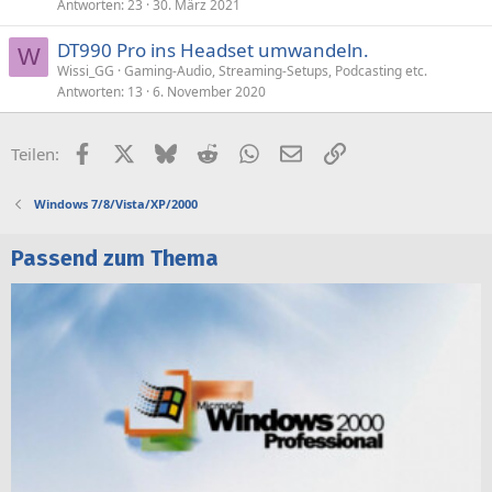
Antworten
23
30. März 2021
DT990 Pro ins Headset umwandeln.
W
Wissi_GG
Gaming-Audio, Streaming-Setups, Podcasting etc.
Antworten
13
6. November 2020
Facebook
X (Twitter)
Bluesky
Reddit
WhatsApp
E-Mail
Link
Teilen:
Windows 7/8/Vista/XP/2000
Passend zum Thema