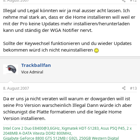
8. August 2007
#12
Illegal und Legal könnten wir ja mal ausser acht lassen. Ich
nehme mal stark an, dass er die Home installieren will weil er
mit der Pro keine Updates mehr installieren/herunterladen
kann und ständig der WGA Notifier nervt.
Sollte der Keywechsel funktionieren und du wieder Updates
bekommen würd ich nicht neuinstallieren
Trackballfan
Vice Admiral
8. August 2007
#13
Da er uns ja nicht veraten will warum er dowgarden will ist
seine Pro Version warscheinlich Illegal Dann würde ich aber
schleunigst die Platte formatieren und die legale Home
Version installieren.
Intel Core 2 Duo E8400@3,6GHz, Xigmatek HDT-S1283, Asus P5Q P45, 2 x
2048MB A-DATA Vitesta DDR2 800MHz,
Gigabyte GeForce 8800 GTS 512MB ( G92), 250GB Western Digital