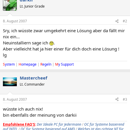
Lt. Junior Grade
8. August 2007
#2
Sry, ich wüsste zwar umgekehrt eine Lösung aber da fällt mir
nix ein...
Neuinstalliern sage ich
.
Aber vielleicht hat ja hier einer für dich doch eine Lösung !
lg
S
ystem
|
H
omepage
|
R
egeln
|
M
y Support
Mastercheef
Lt. Commander
8. August 2007
#3
wüsste ich auch nix!
bin ebenfalls der meinung von darkii
Empfohlene FAQ'S
:
Der Ideale PC für Jedermann
/
OC für Systeme basierend
auf INTEL
/
OC für Systeme basierend auf AMD
/
Welches ist das richtige NT für