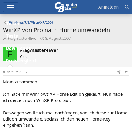
Hauptmenü
Anmelden
Windows 7/8/Vista/XP/2000
Ticker
WinXP von Pro nach Home umwandeln
Tests
E
E
Fragmaster4Ever
8. August 2007
r
r
Downloads
s
s
Fragmaster4Ever
F
t
t
Gast
e
e
Preisvergleich
l
l
l
l
8. August 2007
#1
Forum
e
t
r
a
Moin zusammen.
Aktuelles
m
Ich habe mir Windows XP Home Edition gekauft. Nun habe
Empfohlene Inhalte
ich derzeit noch WinXP Pro drauf.
Neue Beiträge
Deswegen wollte ich mal nachfragen, wie ich diese zur Home
Neueste Aktivitäten
Edition umwandele, sodass ich den neuen Home-Key
eingeben kann.
Leserartikel