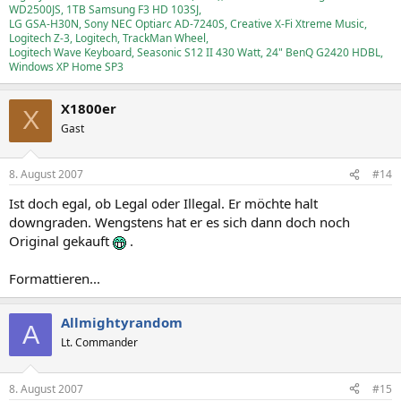
WD2500JS, 1TB Samsung F3 HD 103SJ,
LG GSA-H30N, Sony NEC Optiarc AD-7240S, Creative X-Fi Xtreme Music,
Logitech Z-3, Logitech, TrackMan Wheel,
Logitech Wave Keyboard, Seasonic S12 II 430 Watt, 24" BenQ G2420 HDBL,
Windows XP Home SP3
X1800er
X
Gast
8. August 2007
#14
Ist doch egal, ob Legal oder Illegal. Er möchte halt
downgraden. Wengstens hat er es sich dann doch noch
Original gekauft
.
Formattieren...
Allmightyrandom
A
Lt. Commander
8. August 2007
#15