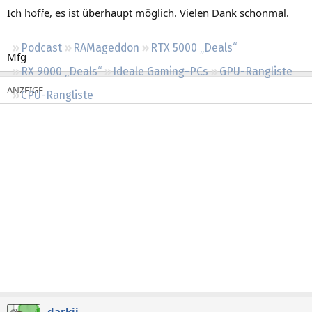
Regeln
Ich hoffe, es ist überhaupt möglich. Vielen Dank schonmal.
Podcast
RAMageddon
RTX 5000 „Deals“
Mfg
RX 9000 „Deals“
Ideale Gaming-PCs
GPU-Rangliste
CPU-Rangliste
darkii