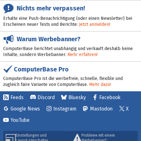
Nichts mehr verpassen!
Erhalte eine Push-Benachrichtigung (oder einen Newsletter) bei
Erscheinen neuer Tests und Berichte:
Jetzt anmelden!
Warum Werbebanner?
ComputerBase berichtet unabhängig und verkauft deshalb keine
Inhalte, sondern Werbebanner.
Mehr erfahren!
ComputerBase Pro
ComputerBase Pro ist die werbefreie, schnelle, flexible und
zugleich faire Variante von ComputerBase.
Mehr dazu!
Feeds
Discord
Bluesky
Facebook
Google News
Instagram
Mastodon
X
YouTube
Einstellungen und
Probleme mit einem
Layout-Umschalter
Werbebanner?