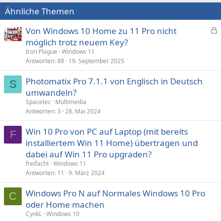
Ähnliche Themen
Von Windows 10 Home zu 11 Pro nicht
e
möglich trotz neuem Key?
s
Iron Plague
Windows 11
p
Antworten
88
19. September 2025
e
Photomatix Pro 7.1.1 von Englisch in Deutsch
r
S
umwandeln?
r
t
Spacetec
Multimedia
Antworten
3
28. Mai 2024
Win 10 Pro von PC auf Laptop (mit bereits
F
installiertem Win 11 Home) übertragen und
dabei auf Win 11 Pro upgraden?
freifacht
Windows 11
Antworten
11
9. März 2024
Windows Pro N auf Normales Windows 10 Pro
C
oder Home machen
CynkL
Windows 10