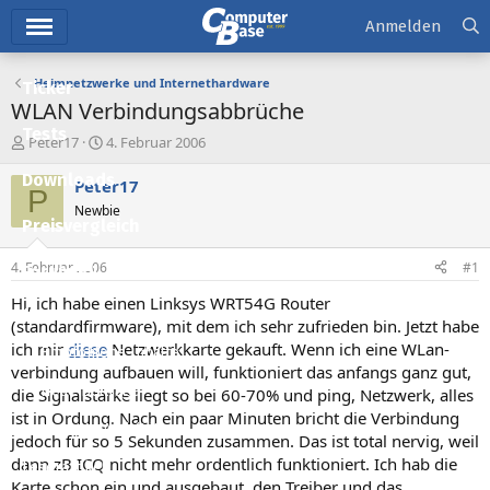
Hauptmenü
Anmelden
Heimnetzwerke und Internethardware
Ticker
WLAN Verbindungsabbrüche
Tests
E
E
Peter17
4. Februar 2006
r
r
Downloads
s
s
Peter17
P
t
t
Newbie
e
e
Preisvergleich
l
l
l
l
4. Februar 2006
#1
Forum
e
t
r
a
Hi, ich habe einen Linksys WRT54G Router
Aktuelles
m
(standardfirmware), mit dem ich sehr zufrieden bin. Jetzt habe
ich mir
diese
Netzwerkkarte gekauft. Wenn ich eine WLan-
Empfohlene Inhalte
verbindung aufbauen will, funktioniert das anfangs ganz gut,
Neue Beiträge
die Signalstärke liegt so bei 60-70% und ping, Netzwerk, alles
ist in Ordung. Nach ein paar Minuten bricht die Verbindung
Neueste Aktivitäten
jedoch für so 5 Sekunden zusammen. Das ist total nervig, weil
dann zB ICQ nicht mehr ordentlich funktioniert. Ich hab die
Leserartikel
Karte schon ein und ausgebaut, den Treiber und das