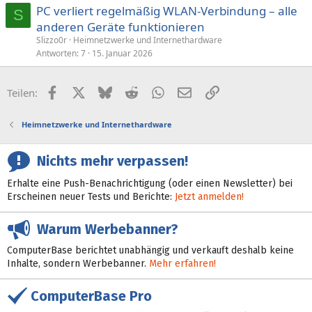
PC verliert regelmäßig WLAN-Verbindung – alle
S
anderen Geräte funktionieren
Slizzo0r
Heimnetzwerke und Internethardware
Antworten
7
15. Januar 2026
Facebook
X (Twitter)
Bluesky
Reddit
WhatsApp
E-Mail
Link
Teilen:
Heimnetzwerke und Internethardware
Nichts mehr verpassen!
Erhalte eine Push-Benachrichtigung (oder einen Newsletter) bei
Erscheinen neuer Tests und Berichte:
Jetzt anmelden!
Warum Werbebanner?
ComputerBase berichtet unabhängig und verkauft deshalb keine
Inhalte, sondern Werbebanner.
Mehr erfahren!
ComputerBase Pro