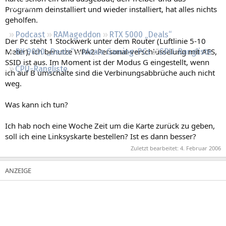
Regeln
Programm deinstalliert und wieder installiert, hat alles nichts
geholfen.
Podcast
RAMageddon
RTX 5000 „Deals“
Der Pc steht 1 Stockwerk unter dem Router (Luftlinie 5-10
Meter), ich benutze WPA2-Personal-verschlüsselung mit AES,
RX 9000 „Deals“
Ideale Gaming-PCs
GPU-Rangliste
SSID ist aus. Im Moment ist der Modus G eingestellt, wenn
CPU-Rangliste
ich auf B umschalte sind die Verbinungsabbrüche auch nicht
weg.
Was kann ich tun?
Ich hab noch eine Woche Zeit um die Karte zurück zu geben,
soll ich eine Linksyskarte bestellen? Ist es dann besser?
Zuletzt bearbeitet:
4. Februar 2006