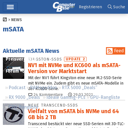
Hauptmenü
Anmelden
Registrieren
Suche
NEWS
Ticker
mSATA
Tests
Downloads
Aktuelle mSATA News
Feed
Preisvergleich
KINGSTON-SSDS
UPDATE 2
NV1 mit NVMe und KC600 als mSATA-
Version vor Marktstart
Forum
Mit der NV1 führt Kingston eine neue M.2-SSD-Serie
mit NVMe ein. Zudem gibt es neue mSATA-Modelle in
Podcast
RAMageddon
RTX 5000 „Deals“
der KC600-Serie.
24
Kommentare
29.03.2021
RX 9000 „Deals“
Ideale Gaming-PCs
GPU-Rangliste
NEUE TRANSCEND-SSDS
CPU-Rangliste
Vielfalt von mSATA bis NVMe und 64
GB bis 2 TB
Transcend bestückt vier neue SSD-Serien mit 3D-TLC-