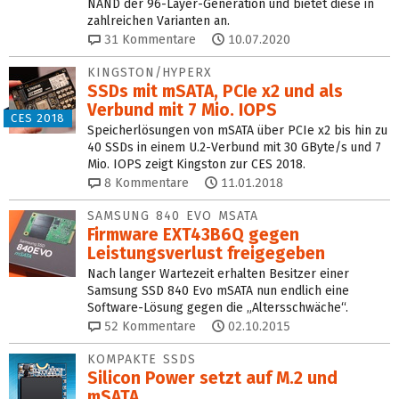
NAND der 96-Layer-Generation und bietet diese in
zahlreichen Varianten an.
31
Kommentare
10.07.2020
KINGSTON/HYPERX
SSDs mit mSATA, PCIe x2 und als
Verbund mit 7 Mio. IOPS
CES 2018
Speicherlösungen von mSATA über PCIe x2 bis hin zu
40 SSDs in einem U.2-Verbund mit 30 GByte/s und 7
Mio. IOPS zeigt Kingston zur CES 2018.
8
Kommentare
11.01.2018
SAMSUNG 840 EVO MSATA
Firmware EXT43B6Q gegen
Leistungsverlust freigegeben
Nach langer Wartezeit erhalten Besitzer einer
Samsung SSD 840 Evo mSATA nun endlich eine
Software-Lösung gegen die „Altersschwäche“.
52
Kommentare
02.10.2015
KOMPAKTE SSDS
Silicon Power setzt auf M.2 und
mSATA