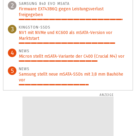
SAMSUNG 840 EVO MSATA
2
Firmware EXT43B6Q gegen Leistungsverlust
freigegeben
95%
KINGSTON-SSDS
3
NV1 mit NVMe und KC600 als mSATA-Version vor
Marktstart
88%
NEWS
4
Micron stellt mSATA-Variante der C400 (Crucial M4) vor
72%
NEWS
5
Samsung stellt neue mSATA-SSDs mit 3,8 mm Bauhöhe
vor
64%