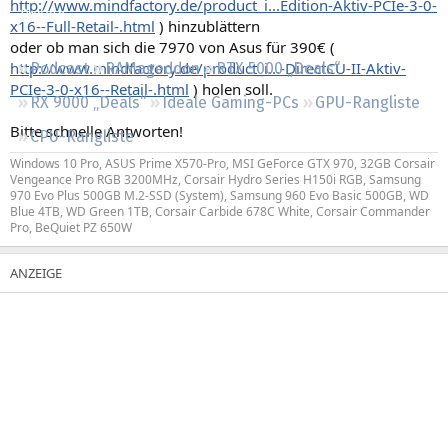
http://www.mindfactory.de/product_i...Edition-Aktiv-PCIe-3-0-
Regeln
x16--Full-Retail-.html
) hinzublättern
oder ob man sich die 7970 von Asus für 390€ (
http://www.mindfactory.de/product_i...-DirectCU-II-Aktiv-
Podcast
RAMageddon
RTX 5000 „Deals“
PCIe-3-0-x16--Retail-.html
) holen soll.
RX 9000 „Deals“
Ideale Gaming-PCs
GPU-Rangliste
Bitte schnelle Antworten!
CPU-Rangliste
Windows 10 Pro, ASUS Prime X570-Pro, MSI GeForce GTX 970, 32GB Corsair
Vengeance Pro RGB 3200MHz, Corsair Hydro Series H150i RGB, Samsung
970 Evo Plus 500GB M.2-SSD (System), Samsung 960 Evo Basic 500GB, WD
Blue 4TB, WD Green 1TB, Corsair Carbide 678C White, Corsair Commander
Pro, BeQuiet PZ 650W