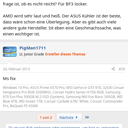
frage ist, ob es nicht reicht? Für BF3 locker.
AMD wird sehr laut und heiß. Der ASUS Kühler ist der beste,
dass wäre schon eine Überlegung. Aber es gibt auch viele
andere gute Hersteller. Ist eben eine Geschmachssache, was
einen wichtiger ist.
PigMan1711
Lt. Junior Grade
Ersteller dieses Themas
24. Februar 2013
#20
Ms fsx
Windows 10 Pro, ASUS Prime X570-Pro, MSI GeForce GTX 970, 32GB Corsair
Vengeance Pro RGB 3200MHz, Corsair Hydro Series H150i RGB, Samsung
970 Evo Plus 500GB M.2-SSD (System), Samsung 960 Evo Basic 500GB, WD
Blue 4TB, WD Green 1TB, Corsair Carbide 678C White, Corsair Commander
Pro, BeQuiet PZ 650W
Letzte
1 von 2
Nächste
Du musst dich einloggen oder registrieren, um hier zu antworten.