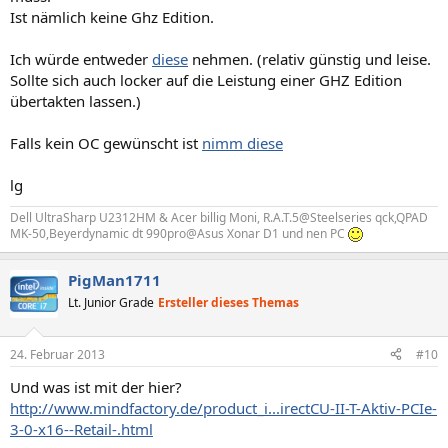
Ist nämlich keine Ghz Edition.
Ich würde entweder
diese
nehmen. (relativ günstig und leise.
Sollte sich auch locker auf die Leistung einer GHZ Edition
übertakten lassen.)
Falls kein OC gewünscht ist
nimm diese
lg
Dell UltraSharp U2312HM & Acer billig Moni, R.A.T.5@Steelseries qck,QPAD
MK-50,Beyerdynamic dt 990pro@Asus Xonar D1 und nen PC
PigMan1711
Lt. Junior Grade
Ersteller dieses Themas
24. Februar 2013
#10
Und was ist mit der hier?
http://www.mindfactory.de/product_i...irectCU-II-T-Aktiv-PCIe-
3-0-x16--Retail-.html