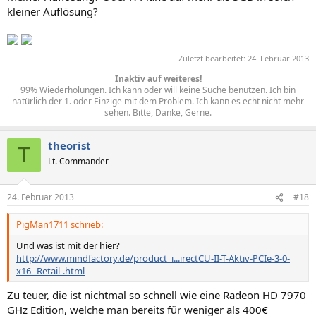
kleiner Auflösung?
Zuletzt bearbeitet:
24. Februar 2013
Inaktiv auf weiteres!
99% Wiederholungen. Ich kann oder will keine Suche benutzen. Ich bin
natürlich der 1. oder Einzige mit dem Problem. Ich kann es echt nicht mehr
sehen. Bitte, Danke, Gerne.​
theorist
T
Lt. Commander
24. Februar 2013
#18
PigMan1711 schrieb:
Und was ist mit der hier?
http://www.mindfactory.de/product_i...irectCU-II-T-Aktiv-PCIe-3-0-
x16--Retail-.html
Zu teuer, die ist nichtmal so schnell wie eine Radeon HD 7970
GHz Edition, welche man bereits für weniger als 400€