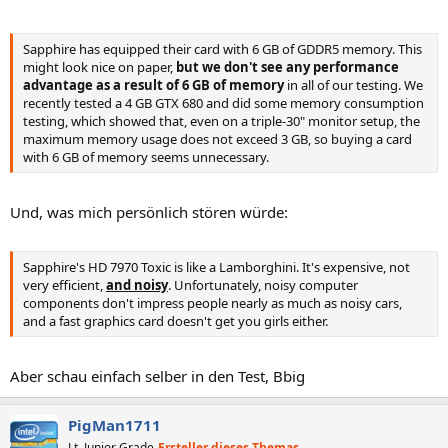
Sapphire has equipped their card with 6 GB of GDDR5 memory. This
might look nice on paper,
but we don't see any performance
advantage as a result of 6 GB of memory
in all of our testing. We
recently tested a 4 GB GTX 680 and did some memory consumption
testing, which showed that, even on a triple-30" monitor setup, the
maximum memory usage does not exceed 3 GB, so buying a card
with 6 GB of memory seems unnecessary.
Und, was mich persönlich stören würde:
Sapphire's HD 7970 Toxic is like a Lamborghini. It's expensive, not
very efficient,
and noisy
. Unfortunately, noisy computer
components don't impress people nearly as much as noisy cars,
and a fast graphics card doesn't get you girls either.
Aber schau einfach selber in den Test, Bbig
PigMan1711
Lt. Junior Grade
Ersteller dieses Themas