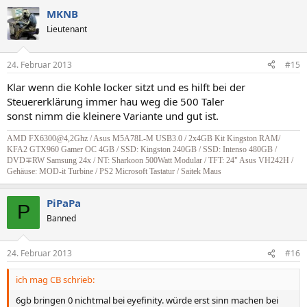
MKNB
Lieutenant
24. Februar 2013
#15
Klar wenn die Kohle locker sitzt und es hilft bei der
Steuererklärung immer hau weg die 500 Taler
sonst nimm die kleinere Variante und gut ist.
AMD FX6300@4,2Ghz / Asus M5A78L-M USB3.0 / 2x4GB Kit Kingston RAM/
KFA2 GTX960 Gamer OC 4GB / SSD: Kingston 240GB / SSD: Intenso 480GB /
DVD∓RW Samsung 24x / NT: Sharkoon 500Watt Modular / TFT: 24" Asus VH242H /
Gehäuse: MOD-it Turbine / PS2 Microsoft Tastatur / Saitek Maus
PiPaPa
P
Banned
24. Februar 2013
#16
ich mag CB schrieb:
6gb bringen 0 nichtmal bei eyefinity. würde erst sinn machen bei