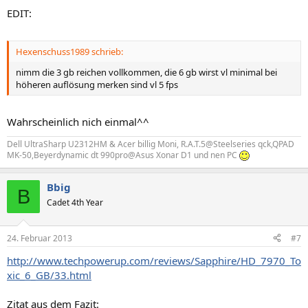
EDIT:
Hexenschuss1989 schrieb:
nimm die 3 gb reichen vollkommen, die 6 gb wirst vl minimal bei
höheren auflösung merken sind vl 5 fps
Wahrscheinlich nich einmal^^
Dell UltraSharp U2312HM & Acer billig Moni, R.A.T.5@Steelseries qck,QPAD
MK-50,Beyerdynamic dt 990pro@Asus Xonar D1 und nen PC
Bbig
B
Cadet 4th Year
24. Februar 2013
#7
http://www.techpowerup.com/reviews/Sapphire/HD_7970_To
xic_6_GB/33.html
Zitat aus dem Fazit: