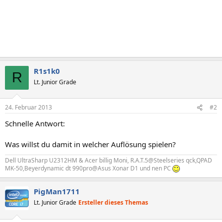
R1s1k0
R
Lt. Junior Grade
24. Februar 2013
#2
Schnelle Antwort:
Was willst du damit in welcher Auflösung spielen?
Dell UltraSharp U2312HM & Acer billig Moni, R.A.T.5@Steelseries qck,QPAD
MK-50,Beyerdynamic dt 990pro@Asus Xonar D1 und nen PC
PigMan1711
Lt. Junior Grade
Ersteller dieses Themas