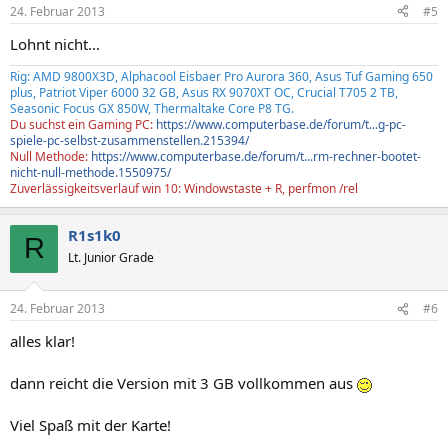
24. Februar 2013
#5
Lohnt nicht...
Rig: AMD 9800X3D, Alphacool Eisbaer Pro Aurora 360, Asus Tuf Gaming 650
plus, Patriot Viper 6000 32 GB, Asus RX 9070XT OC, Crucial T705 2 TB,
Seasonic Focus GX 850W, Thermaltake Core P8 TG.
Du suchst ein Gaming PC:
https://www.computerbase.de/forum/t...g-pc-
spiele-pc-selbst-zusammenstellen.215394/
Null Methode:
https://www.computerbase.de/forum/t...rm-rechner-bootet-
nicht-null-methode.1550975/
Zuverlässigkeitsverlauf win 10: Windowstaste + R, perfmon /rel
R1s1k0
R
Lt. Junior Grade
24. Februar 2013
#6
alles klar!
dann reicht die Version mit 3 GB vollkommen aus
Viel Spaß mit der Karte!