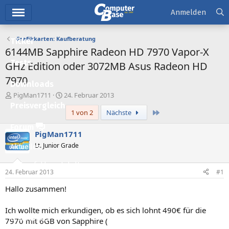
Hauptmenü
Anmelden
Grafikkarten: Kaufberatung
Ticker
6144MB Sapphire Radeon HD 7970 Vapor-X
Tests
GHz Edition oder 3072MB Asus Radeon HD
7970
Downloads
E
E
PigMan1711
24. Februar 2013
r
r
Preisvergleich
Letzte
1 von 2
Nächste
s
s
t
t
Forum
e
e
PigMan1711
l
l
Lt. Junior Grade
Aktuelles
l
l
e
t
Empfohlene Inhalte
r
a
24. Februar 2013
#1
m
Neue Beiträge
Hallo zusammen!
Neueste Aktivitäten
Ich wollte mich erkundigen, ob es sich lohnt 490€ für die
Leserartikel
7970 mit 6GB von Sapphire (