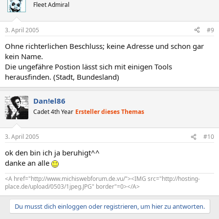
Fleet Admiral
3. April 2005
#9
Ohne richterlichen Beschluss; keine Adresse und schon gar
kein Name.
Die ungefähre Postion lässt sich mit einigen Tools
herausfinden. (Stadt, Bundesland)
Dan!el86
Cadet 4th Year
Ersteller dieses Themas
3. April 2005
#10
ok den bin ich ja beruhigt^^
danke an alle
<A href="http://www.michiswebforum.de.vu/"><IMG src="http://hosting-
place.de/upload/0503/1jpeg.JPG" border"=0></A>
Du musst dich einloggen oder registrieren, um hier zu antworten.