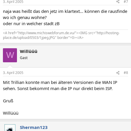
3. April 2005
#7
naja was heißt das den jetz im klartext... können die rausfinde
wo ich genau wohne?
oder nur in welcher stadt zB
<A href="http://www.michiswebforum.de.vu/"><IMG src="http://hosting-
place.de/upload/0503/1jpeg.JPG" border"=0></A>
Willüüü
W
Gast
3. April 2005
#8
Mit Trillian konnte man bei älteren Versionen die WAN IP
sehen. Sonst bekommt man die IP nur direkt beim ISP.
Gruß
Willüüü
Sherman123