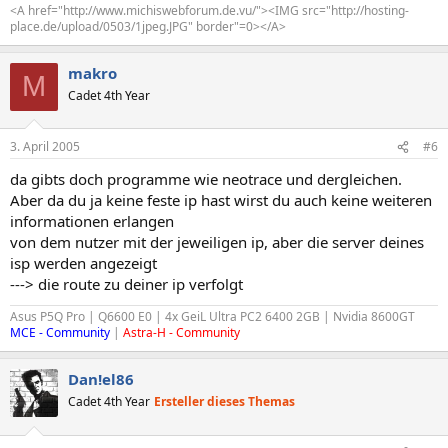
<A href="http://www.michiswebforum.de.vu/"><IMG src="http://hosting-
place.de/upload/0503/1jpeg.JPG" border"=0></A>
makro
M
Cadet 4th Year
3. April 2005
#6
da gibts doch programme wie neotrace und dergleichen.
Aber da du ja keine feste ip hast wirst du auch keine weiteren
informationen erlangen
von dem nutzer mit der jeweiligen ip, aber die server deines
isp werden angezeigt
---> die route zu deiner ip verfolgt
Asus P5Q Pro | Q6600 E0 | 4x GeiL Ultra PC2 6400 2GB | Nvidia 8600GT
MCE - Community
|
Astra-H - Community
Dan!el86
Cadet 4th Year
Ersteller dieses Themas