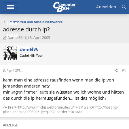
Hauptmenü
Anmelden
Webseiten und soziale Netzwerke
Ticker
adresse durch ip?
Tests
E
E
Dan!el86
3. April 2005
r
r
Downloads
s
s
Dan!el86
t
t
Cadet 4th Year
e
e
Preisvergleich
l
l
l
l
3. April 2005
#1
Forum
e
t
r
a
kann man eine adresse rausfinden wenn man die ip von
Aktuelles
m
jemanden anderen hat?
mir sagen immer leute sie wüssten wo ich wohne und hätten
Empfohlene Inhalte
das durch die ip herrausgefunden... ist das möglich?
Neue Beiträge
<A href="http://www.michiswebforum.de.vu/"><IMG src="http://hosting-
place.de/upload/0503/1jpeg.JPG" border"=0></A>
Neueste Aktivitäten
Leserartikel