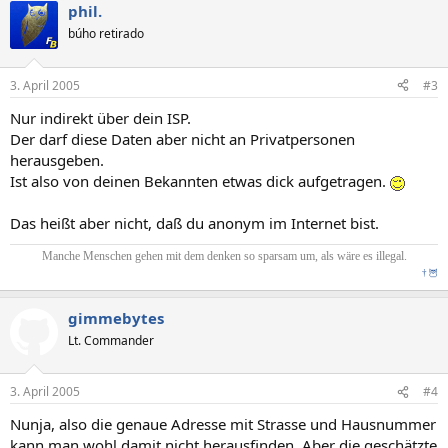
phil.
búho retirado
3. April 2005
#3
Nur indirekt über dein ISP.
Der darf diese Daten aber nicht an Privatpersonen
herausgeben.
Ist also von deinen Bekannten etwas dick aufgetragen.
Das heißt aber nicht, daß du anonym im Internet bist.
Manche Menschen gehen mit dem denken so sparsam um, als wäre es illegal.
†
🦉
gimmebytes
Lt. Commander
3. April 2005
#4
Nunja, also die genaue Adresse mit Strasse und Hausnummer
kann man wohl damit nicht herausfinden. Aber die geschätzte