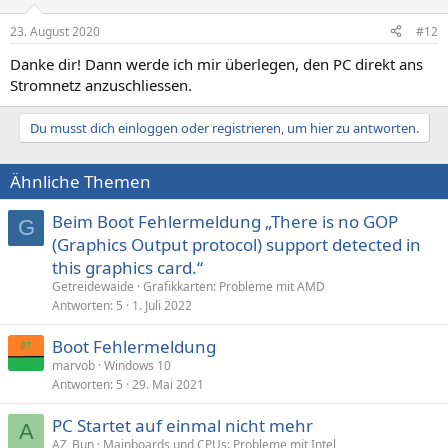
23. August 2020
#12
Danke dir! Dann werde ich mir überlegen, den PC direkt ans
Stromnetz anzuschliessen.
Du musst dich einloggen oder registrieren, um hier zu antworten.
Ähnliche Themen
Beim Boot Fehlermeldung „There is no GOP
G
(Graphics Output protocol) support detected in
this graphics card.“
Getreidewaide
Grafikkarten: Probleme mit AMD
Antworten
5
1. Juli 2022
Boot Fehlermeldung
marvob
Windows 10
Antworten
5
29. Mai 2021
PC Startet auf einmal nicht mehr
A
AZ_Bun
Mainboards und CPUs: Probleme mit Intel