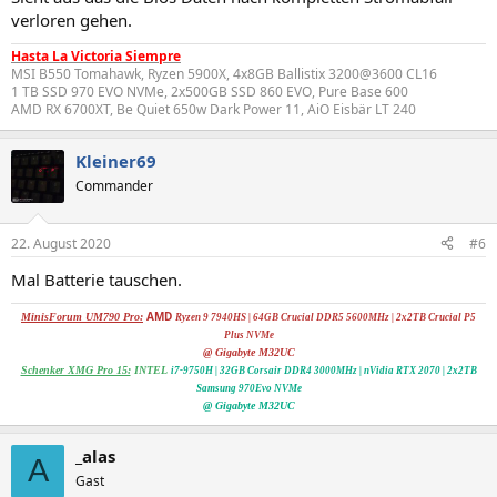
verloren gehen.
Hasta La Victoria Siempre
MSI B550 Tomahawk, Ryzen 5900X, 4x8GB Ballistix 3200@3600 CL16
1 TB SSD 970 EVO NVMe, 2x500GB SSD 860 EVO, Pure Base 600
AMD RX 6700XT, Be Quiet 650w Dark Power 11, AiO Eisbär LT 240
Kleiner69
Commander
22. August 2020
#6
Mal Batterie tauschen.
AMD
MinisForum UM790 Pro:
Ryzen 9 7940HS | 64GB Crucial DDR5 5600MHz | 2x
2TB Crucial P5
Plus NVMe
@ Gigabyte M32UC
Schenker XMG Pro 15:
INTEL
i7-9750H | 32GB Corsair DDR4 3000MHz | nVidia RTX 2070
|
2x2TB
Samsung 970Evo NVMe
@ Gigabyte M32UC
_alas
A
Gast