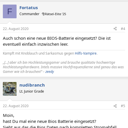
a
Fortatus
k
F
t
Commander
🎅Rätsel-Elite ’25
i
o
n
22. August 2020
#4
e
n
Auch schon eine neue BIOS-Batterie eingesetzt? Die ist
:
eventuell einfach inzwischen leer.
Kämpft mit Knoblauch und Sarkasmus gegen
Hilfs-Vampire
.
„[...] aber ich bin Hochleistungsgamer und brauche qualitativ hochwertige
Hochleistungshardware. Intels massive Hochfrequenzkerne sind genau das was
Gamer wie ich brauchen!“ –
zeedy
nudibranch
Lt. Junior Grade
22. August 2020
#5
Moin,
hast Du mal eine neue Bios Batterie eingesetzt?
Sieht aus das die Bios Daten nach kompletten Stromabfall