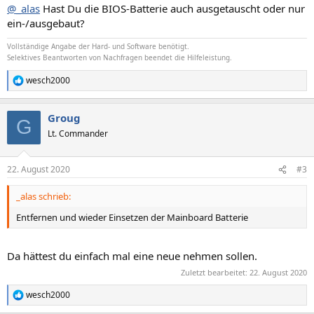
@_alas
Hast Du die BIOS-Batterie auch ausgetauscht oder nur
ein-/ausgebaut?
Vollständige Angabe der Hard- und Software benötigt.
Selektives Beantworten von Nachfragen beendet die Hilfeleistung.
wesch2000
R
e
a
Groug
k
G
t
Lt. Commander
i
o
n
22. August 2020
#3
e
n
_alas schrieb:
:
Entfernen und wieder Einsetzen der Mainboard Batterie
Da hättest du einfach mal eine neue nehmen sollen.
Zuletzt bearbeitet:
22. August 2020
wesch2000
R
e