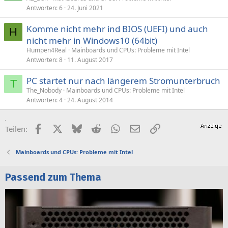
Antworten
6
24. Juni 2021
Komme nicht mehr ind BIOS (UEFI) und auch
H
nicht mehr in Windows10 (64bit)
Humpen4Real
Mainboards und CPUs: Probleme mit Intel
Antworten
8
11. August 2017
PC startet nur nach längerem Stromunterbruch
T
The_Nobody
Mainboards und CPUs: Probleme mit Intel
Antworten
4
24. August 2014
Facebook
X (Twitter)
Bluesky
Reddit
WhatsApp
E-Mail
Link
Teilen:
Mainboards und CPUs: Probleme mit Intel
Passend zum Thema