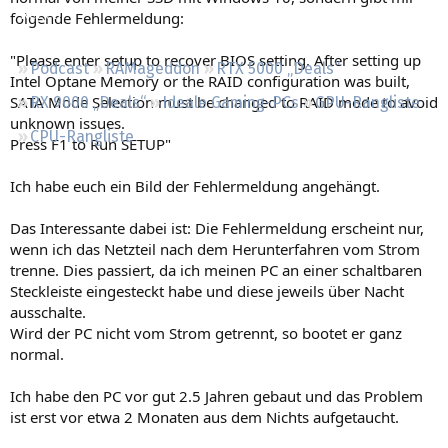
Regeln
folgende Fehlermeldung:
"Please enter setup to recover BIOS setting. After setting up
Podcast
RAMageddon
RTX 5000 „Deals“
Intel Optane Memory or the RAID configuration was built,
SATA Mode Selection must be changed to RAID mode to avoid
RX 9000 „Deals“
Ideale Gaming-PCs
GPU-Rangliste
unknown issues.
CPU-Rangliste
Press F1 to Run SETUP"
Ich habe euch ein Bild der Fehlermeldung angehängt.
Das Interessante dabei ist: Die Fehlermeldung erscheint nur,
wenn ich das Netzteil nach dem Herunterfahren vom Strom
trenne. Dies passiert, da ich meinen PC an einer schaltbaren
Steckleiste eingesteckt habe und diese jeweils über Nacht
ausschalte.
Wird der PC nicht vom Strom getrennt, so bootet er ganz
normal.
Ich habe den PC vor gut 2.5 Jahren gebaut und das Problem
ist erst vor etwa 2 Monaten aus dem Nichts aufgetaucht.