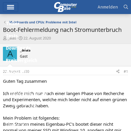
Hauptmenü
Anmelden
Mainboards und CPUs: Probleme mit Intel
Ticker
Boot-Fehlermeldung nach Stromunterbruch
Tests
E
E
_alas
22. August 2020
r
r
Downloads
s
s
_alas
A
t
t
Gast
e
e
Preisvergleich
l
l
l
l
22. August 2020
#1
Forum
e
t
r
a
Guten Tag zusammen
Aktuelles
m
Ich melde mich nun nach einer langen Phase von Recherche
Empfohlene Inhalte
und Experimenten, welche mich leider nicht auf einen grünen
Neue Beiträge
Zweig gebracht haben.
Neueste Aktivitäten
Mein Problem ist folgendes:
Beim Starten meines Eigenbau-PC's bootet dieser nicht
Leserartikel
normal von meiner SSD mit Windows 10, sondern gibt mir