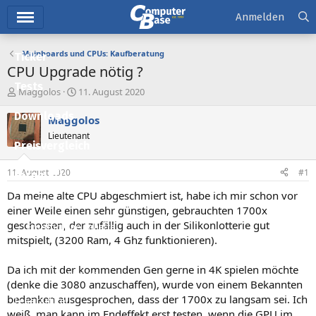
Hauptmenü
Anmelden
Mainboards und CPUs: Kaufberatung
Ticker
CPU Upgrade nötig ?
Tests
E
E
Maggolos
11. August 2020
r
r
Downloads
s
s
Maggolos
t
t
Lieutenant
e
e
Preisvergleich
l
l
l
l
11. August 2020
#1
Forum
e
t
r
a
Da meine alte CPU abgeschmiert ist, habe ich mir schon vor
Aktuelles
m
einer Weile einen sehr günstigen, gebrauchten 1700x
geschossen, der zufällig auch in der Silikonlotterie gut
Empfohlene Inhalte
mitspielt, (3200 Ram, 4 Ghz funktionieren).
Neue Beiträge
Da ich mit der kommenden Gen gerne in 4K spielen möchte
Neueste Aktivitäten
(denke die 3080 anzuschaffen), wurde von einem Bekannten
bedenken ausgesprochen, dass der 1700x zu langsam sei. Ich
Leserartikel
weiß, man kann im Endeffekt erst testen, wenn die GPU im