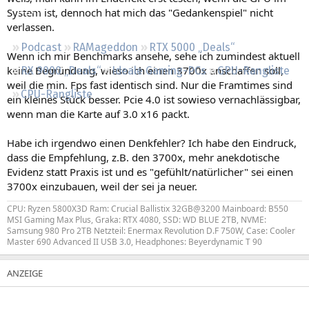
Regeln
System ist, dennoch hat mich das "Gedankenspiel" nicht
verlassen.
Podcast
RAMageddon
RTX 5000 „Deals“
Wenn ich mir Benchmarks ansehe, sehe ich zumindest aktuell
keine Begründung, wieso ich einen 3700x anschaffen soll,
RX 9000 „Deals“
Ideale Gaming-PCs
GPU-Rangliste
weil die min. Fps fast identisch sind. Nur die Framtimes sind
CPU-Rangliste
ein kleines Stück besser. Pcie 4.0 ist sowieso vernachlässigbar,
wenn man die Karte auf 3.0 x16 packt.
Habe ich irgendwo einen Denkfehler? Ich habe den Eindruck,
dass die Empfehlung, z.B. den 3700x, mehr anekdotische
Evidenz statt Praxis ist und es "gefühlt/natürlicher" sei einen
3700x einzubauen, weil der sei ja neuer.
CPU: Ryzen 5800X3D Ram: Crucial Ballistix 32GB@3200 Mainboard: B550
MSI Gaming Max Plus, Graka: RTX 4080, SSD: WD BLUE 2TB, NVME:
Samsung 980 Pro 2TB Netzteil: Enermax Revolution D.F 750W, Case: Cooler
Master 690 Advanced II USB 3.0, Headphones: Beyerdynamic T 90