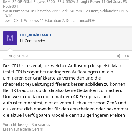
RAM: 32 GB GSkill Ripjaws 3200 ; PSU: 550W Straight Power 11 Gehäuse: FD
Node804
Wakü Pumpe/AGB: Eisstation VPP ; Radi: 240mm + 280mm; Schläuche: EPDM
13/10
Tower OS: 1. Windows 11 Education 2. Debian Linux/KDE
mr_andersson
M
Lt. Commander
11. August 2020
#6
Der CPU ist es egal, bei welcher Auflösung du spielst. Man
testet CPUs sogar bei niedrigeren Auflösungen um ein
Limitieren der Grafikkarte zu vermeiden und die
(theoretische) Leistungsdifferenz besser abbilden zu können.
Bei 4K brauchst du dir da also keine Gedanken zu machen.
Und wenn du dann doch mal dein 4K-Setup hast und
aufrüsten möchtest, gibt es vermutlich auch schon Zen3 und
du kannst dich entweder für den entscheiden oder bekommst
die aktuell verfügbaren Modelle dann zu geringeren Preisen
Vorsicht, bissiger Sarkasmus
Lesen auf eigene Gefahr