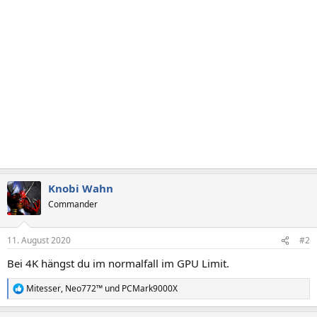
Knobi Wahn
Commander
11. August 2020
#2
Bei 4K hängst du im normalfall im GPU Limit.
Mitesser
,
Neo772™
und
PCMark9000X
R
e
a