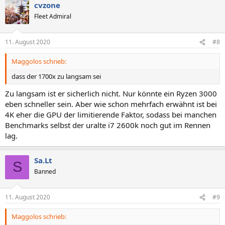
cvzone
k
t
Fleet Admiral
i
o
n
11. August 2020
#8
e
n
Maggolos schrieb:
:
dass der 1700x zu langsam sei
Zu langsam ist er sicherlich nicht. Nur könnte ein Ryzen 3000
eben schneller sein. Aber wie schon mehrfach erwähnt ist bei
4K eher die GPU der limitierende Faktor, sodass bei manchen
Benchmarks selbst der uralte i7 2600k noch gut im Rennen
lag.
Sa.Lt
S
Banned
11. August 2020
#9
Maggolos schrieb: