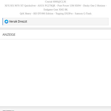
Crucial 6000@CL36
XFX RX 9070 XT Quicksilver - ASUS PG278QR - Pure Power 13M 850W - Ducky One 2 Horizon -
Endgame Gear XM2 8K
QcK Heavy - BD DT-990 Edition - Topping DX3Pro - Samson G-Track
Verak Drezzt
R
e
a
k
t
i
o
n
e
n
: