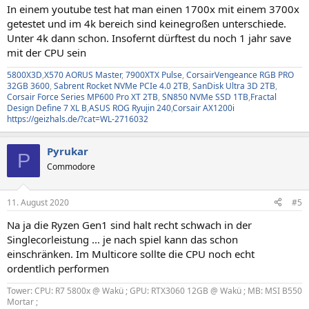
In einem youtube test hat man einen 1700x mit einem 3700x
getestet und im 4k bereich sind keinegroßen unterschiede.
Unter 4k dann schon. Insofernt dürftest du noch 1 jahr save
mit der CPU sein
5800X3D
,
X570 AORUS Master
,
7900XTX Pulse
,
CorsairVengeance RGB PRO
32GB 3600
,
Sabrent Rocket NVMe PCIe 4.0 2TB
,
SanDisk Ultra 3D 2TB
,
Corsair Force Series MP600 Pro XT 2TB
,
SN850 NVMe SSD 1TB
,
Fractal
Design Define 7 XL B
,
ASUS ROG Ryujin 240
,
Corsair AX1200i
https://geizhals.de/?cat=WL-2716032
Pyrukar
P
Commodore
11. August 2020
#5
Na ja die Ryzen Gen1 sind halt recht schwach in der
Singlecorleistung ... je nach spiel kann das schon
einschränken. Im Multicore sollte die CPU noch echt
ordentlich performen
Tower: CPU: R7 5800x @ Wakü ; GPU: RTX3060 12GB @ Wakü ; MB: MSI B550
Mortar ;