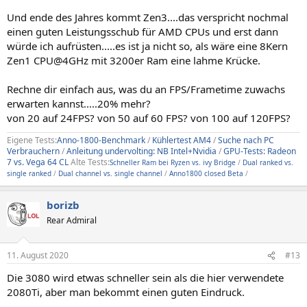
Und ende des Jahres kommt Zen3....das verspricht nochmal
einen guten Leistungsschub für AMD CPUs und erst dann
würde ich aufrüsten.....es ist ja nicht so, als wäre eine 8Kern
Zen1 CPU@4GHz mit 3200er Ram eine lahme Krücke.
Rechne dir einfach aus, was du an FPS/Frametime zuwachs
erwarten kannst.....20% mehr?
von 20 auf 24FPS? von 50 auf 60 FPS? von 100 auf 120FPS?
Eigene Tests:
Anno-1800-Benchmark
/
Kühlertest AM4
/
Suche nach PC
Verbrauchern
/
Anleitung undervolting: NB Intel+Nvidia
/
GPU-Tests: Radeon
7 vs. Vega 64 CL
Alte Tests:
Schneller Ram bei Ryzen vs. ivy Bridge
/
Dual ranked vs.
single ranked
/
Dual channel vs. single channel
/
Anno1800 closed Beta
/
borizb
Rear Admiral
11. August 2020
#13
Die 3080 wird etwas schneller sein als die hier verwendete
2080Ti, aber man bekommt einen guten Eindruck.