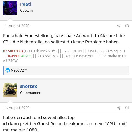
Poati
k
t
Captain
i
o
n
11. August 2020
#3
e
n
Pauschale Fragestellung, pauschale Antwort: In 4k spielt die
:
CPU die Nebenrolle, da solltest du keine Probleme haben.
R7 5800X3D
(BQ Dark Rock Slim)
|| 32GB DDR4 || MSI B550 Gaming Plus
||
RX6800
4070S
|| 2TB SSD M.2 || BQ Pure Base 500 || Thermaltake GF
A3 750W
Neo772™
R
e
a
shortex
k
t
Commander
i
o
n
11. August 2020
#4
e
n
habe den auch und soweit alles top.
:
ich kam jetzt bei Ghost Recon breakpoint an mein "CPU limit"
mit meiner 1080.