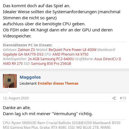
Das kommt doch auf das Spiel an.
Idealer Weise sollten die Systemanforderungen (manchmal
Stimmen die nicht so ganz)
aufschluss über die benötigte CPU geben.
Ob FDH oder 4K hängt dann ehr an der GPU und deren
Videospeicher.
Dienstältester PC im Einsatz:
Gehäuse:
Zalman Z3
Netzteil:
BeQuiet! Pure Power L8 400W
Mainboard:
Gigabyte GA-MA770-DS3
CPU:
AMD Phenom X4 9750
Arbeitsspeicher:
2x 4GB Samsung PC2-6400U
Grafikkarte:
Asus DirectCU II
AMD R9 270
SSD:
Samsung 850 Pro 256GB
Maggolos
Lieutenant
Ersteller dieses Themas
12. August 2020
#15
Danke an alle.
Dann lag ich mit meiner "Vermutung" richtig.
CPU: Ryzen 5800X3D Ram: Crucial Ballistix 32GB@3200 Mainboard: B550
MSI Gaming Max Plus, Graka: RTX 4080, SSD: WD BLUE 2TB, NVME: