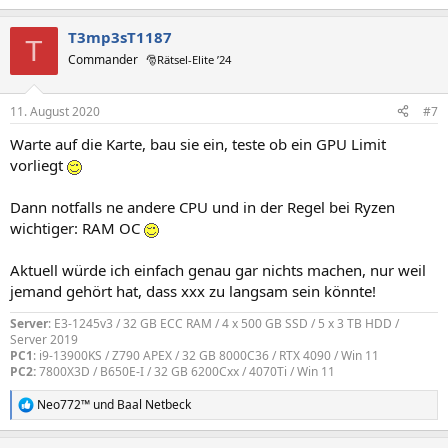
T3mp3sT1187
T
Commander
🎅Rätsel-Elite ’24
11. August 2020
#7
Warte auf die Karte, bau sie ein, teste ob ein GPU Limit
vorliegt
Dann notfalls ne andere CPU und in der Regel bei Ryzen
wichtiger: RAM OC
Aktuell würde ich einfach genau gar nichts machen, nur weil
jemand gehört hat, dass xxx zu langsam sein könnte!
Server
: E3-1245v3 / 32 GB ECC RAM / 4 x 500 GB SSD / 5 x 3 TB HDD /
Server 2019
PC1
: i9-13900KS / Z790 APEX / 32 GB 8000C36 / RTX 4090 / Win 11
PC2:
7800X3D / B650E-I / 32 GB 6200Cxx / 4070Ti / Win 11
Neo772™
und
Baal Netbeck
R
e
a