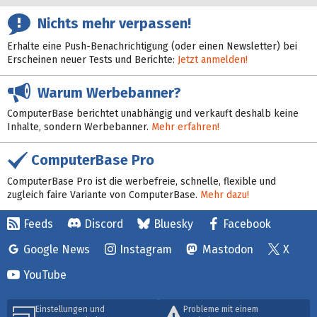
Nichts mehr verpassen!
Erhalte eine Push-Benachrichtigung (oder einen Newsletter) bei
Erscheinen neuer Tests und Berichte:
Jetzt anmelden!
Warum Werbebanner?
ComputerBase berichtet unabhängig und verkauft deshalb keine
Inhalte, sondern Werbebanner.
Mehr erfahren!
ComputerBase Pro
ComputerBase Pro ist die werbefreie, schnelle, flexible und
zugleich faire Variante von ComputerBase.
Mehr dazu!
Feeds
Discord
Bluesky
Facebook
Google News
Instagram
Mastodon
X
YouTube
Einstellungen und
Probleme mit einem