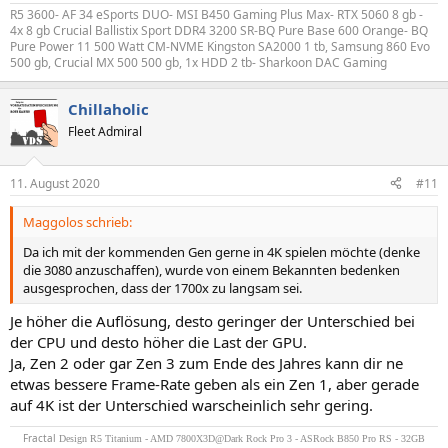
R5 3600- AF 34 eSports DUO- MSI B450 Gaming Plus Max- RTX 5060 8 gb -
4x 8 gb Crucial Ballistix Sport DDR4 3200 SR-BQ Pure Base 600 Orange- BQ
Pure Power 11 500 Watt CM-NVME Kingston SA2000 1 tb, Samsung 860 Evo
500 gb, Crucial MX 500 500 gb, 1x HDD 2 tb- Sharkoon DAC Gaming
Chillaholic
Fleet Admiral
11. August 2020
#11
Maggolos schrieb:
Da ich mit der kommenden Gen gerne in 4K spielen möchte (denke
die 3080 anzuschaffen), wurde von einem Bekannten bedenken
ausgesprochen, dass der 1700x zu langsam sei.
Je höher die Auflösung, desto geringer der Unterschied bei
der CPU und desto höher die Last der GPU.
Ja, Zen 2 oder gar Zen 3 zum Ende des Jahres kann dir ne
etwas bessere Frame-Rate geben als ein Zen 1, aber gerade
auf 4K ist der Unterschied warscheinlich sehr gering.
Fractal
Design R5 Titanium - AMD 7800X3D@Dark Rock Pro 3 - ASRock B850 Pro RS - 32GB