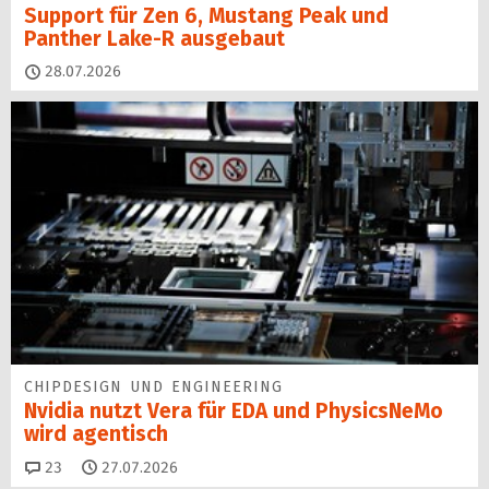
Support für Zen 6, Mustang Peak und
Panther Lake-R ausgebaut
28.07.2026
CHIPDESIGN UND ENGINEERING
Nvidia nutzt Vera für EDA und PhysicsNeMo
wird agentisch
Kommentare
23
27.07.2026