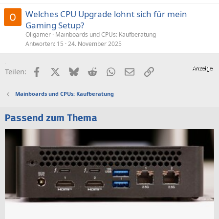
Welches CPU Upgrade lohnt sich für mein
Gaming Setup?
Oligamer
Mainboards und CPUs: Kaufberatung
Antworten
15
24. November 2025
Facebook
X (Twitter)
Bluesky
Reddit
WhatsApp
E-Mail
Link
Teilen:
Mainboards und CPUs: Kaufberatung
Passend zum Thema