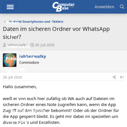
Hauptmenü
Anmelden
Android-Smartphones und -Tablets
Ticker
Daten im sicheren Ordner vor WhatsApp
Tests
sicher?
E
E
jabberwalky
28. Juli 2020
Downloads
r
r
s
s
jabberwalky
Preisvergleich
t
t
Commodore
e
e
l
l
Forum
l
l
28. Juli 2020
#1
e
t
Aktuelles
r
a
Hallo zusammen,
m
Empfohlene Inhalte
weiß er von euch hier zufällig ob WA auch auf Dateien im
Neue Beiträge
sicheren Ordner eines Note zugreifen kann, wenn die App
Zugriff auf den Speicher bekommt? Oder ob der Ordner für
Neueste Aktivitäten
die App gesperrt bleibt. Es geht mir dabei im speziellen um
Leserartikel
diverse PDF's und Excellisten.