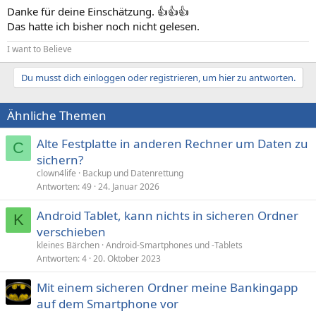
n
Danke für deine Einschätzung. 👍👍👍
:
Das hatte ich bisher noch nicht gelesen.
I want to Believe
Du musst dich einloggen oder registrieren, um hier zu antworten.
Ähnliche Themen
Alte Festplatte in anderen Rechner um Daten zu
C
sichern?
clown4life
Backup und Datenrettung
Antworten
49
24. Januar 2026
Android Tablet, kann nichts in sicheren Ordner
K
verschieben
kleines Bärchen
Android-Smartphones und -Tablets
Antworten
4
20. Oktober 2023
Mit einem sicheren Ordner meine Bankingapp
auf dem Smartphone vor