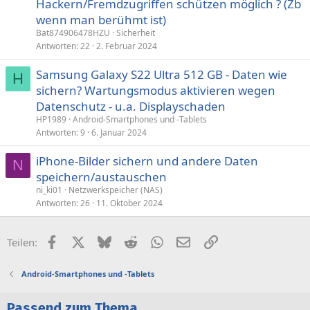
Hackern/Fremdzugriffen schützen möglich ? (Zb
wenn man berühmt ist)
Bat874906478HZU
Sicherheit
Antworten
22
2. Februar 2024
Samsung Galaxy S22 Ultra 512 GB - Daten wie
H
sichern? Wartungsmodus aktivieren wegen
Datenschutz - u.a. Displayschaden
HP1989
Android-Smartphones und -Tablets
Antworten
9
6. Januar 2024
iPhone-Bilder sichern und andere Daten
N
speichern/austauschen
ni_ki01
Netzwerkspeicher (NAS)
Antworten
26
11. Oktober 2024
Facebook
X (Twitter)
Bluesky
Reddit
WhatsApp
E-Mail
Link
Teilen:
Android-Smartphones und -Tablets
Passend zum Thema