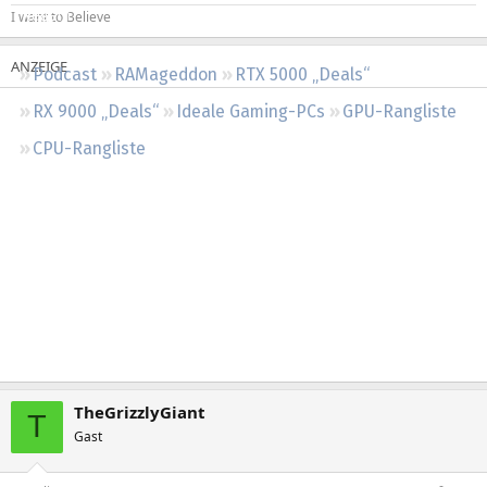
Regeln
I want to Believe
Podcast
RAMageddon
RTX 5000 „Deals“
RX 9000 „Deals“
Ideale Gaming-PCs
GPU-Rangliste
CPU-Rangliste
TheGrizzlyGiant
T
Gast