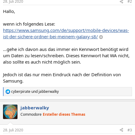
28. Juli 2020
#2
Hallo,
wenn ich folgendes Lese:
https://www.samsung.com/de/support/mobile-devices/was-
ist-der-sichere-ordner-bei-meinem-galaxy-s8/
...gehe ich davon aus das immer ein Kennwort benötigt wird
um Daten zu lesen/schreiben. Dieses Kennwort hat WA nicht,
also sollte es auch nicht möglich sein.
Jedoch ist das nur mein Eindruck nach der Definition von
Samsung.
cyberpirate
und
jabberwalky
R
e
a
jabberwalky
k
t
Commodore
Ersteller dieses Themas
i
o
n
28. Juli 2020
#3
e