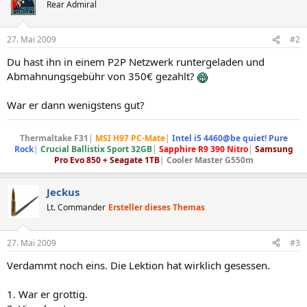
Rear Admiral
27. Mai 2009
#2
Du hast ihn in einem P2P Netzwerk runtergeladen und
Abmahnungsgebühr von 350€ gezahlt?
War er dann wenigstens gut?
Thermaltake F31
|
MSI H97 PC-Mate
|
Intel i5 4460@be quiet! Pure
Rock
|
Crucial Ballistix Sport 32GB
|
Sapphire R9 390 Nitro
|
Samsung
Pro Evo 850 + Seagate 1TB
|
Cooler Master G550m
Jeckus
Lt. Commander
Ersteller dieses Themas
27. Mai 2009
#3
Verdammt noch eins. Die Lektion hat wirklich gesessen.
1. War er grottig.