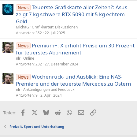
Teuerste Grafikkarte aller Zeiten?: Asus
News
zeigt 7 kg schwere RTX 5090 mit 5 kg echtem
Gold
MichaG
Grafikkarten: Diskussionen
Antworten
352
22. Juli 2025
Premium+: X erhöht Preise um 30 Prozent
News
für teuerstes Abonnement
nlr
Online
Antworten
232
27. Dezember 2024
Wochenrück- und Ausblick: Eine NAS-
News
Premiere und der teuerste Mercedes zu Ostern
nlr
Ankündigungen und Feedback
Antworten
9
2. April 2024
Facebook
X (Twitter)
Bluesky
Reddit
WhatsApp
E-Mail
Link
Teilen:
Freizeit, Sport und Unterhaltung