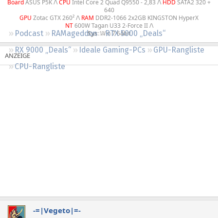
Board
ASUS P5K /\
CPU
Intel Core 2 Quad Q9550 - 2,83 /\
HDD
SATA2 320 +
Regeln
640
GPU
Zotac GTX 260² /\
RAM
DDR2-1066 2x2GB KINGSTON HyperX
NT
600W Tagan U33 2-Force II /\
Podcast
RAMageddon
RTX 5000 „Deals“
Sys
: Win 7 64bit​
RX 9000 „Deals“
Ideale Gaming-PCs
GPU-Rangliste
CPU-Rangliste
-=|Vegeto|=-