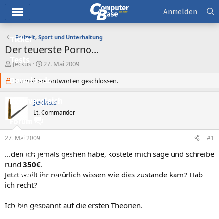
Hauptmenü
Anmelden
Freizeit, Sport und Unterhaltung
Ticker
Der teuerste Porno...
Tests
E
E
Jeckus
27. Mai 2009
r
r
Downloads
s
Für weitere Antworten geschlossen.
s
t
t
e
e
Preisvergleich
Jeckus
l
l
Lt. Commander
l
l
Forum
e
t
r
a
27. Mai 2009
#1
Aktuelles
m
...den ich jemals geshen habe, kostete mich sage und schreibe
Empfohlene Inhalte
rund
350€
.
Jetzt wollt ihr natürlich wissen wie dies zustande kam? Hab
Neue Beiträge
ich recht?
Neueste Aktivitäten
Ich bin gespannt auf die ersten Theorien.
Leserartikel