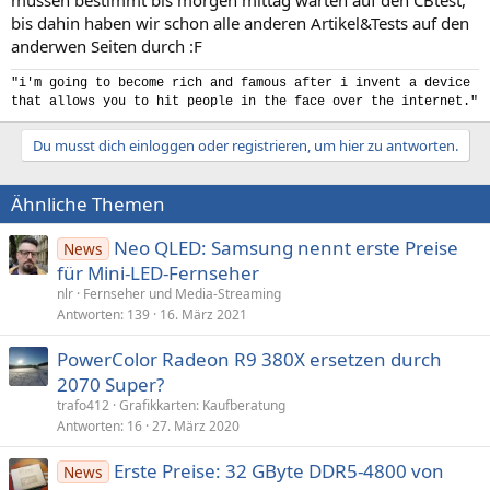
müssen bestimmt bis morgen mittag warten auf den CBtest,
bis dahin haben wir schon alle anderen Artikel&Tests auf den
anderwen Seiten durch :F
"i'm going to become rich and famous after i invent a device
that allows you to hit people in the face over the internet."
Du musst dich einloggen oder registrieren, um hier zu antworten.
Ähnliche Themen
Neo QLED: Samsung nennt erste Preise
News
für Mini-LED-Fernseher
nlr
Fernseher und Media-Streaming
Antworten
139
16. März 2021
PowerColor Radeon R9 380X ersetzen durch
2070 Super?
trafo412
Grafikkarten: Kaufberatung
Antworten
16
27. März 2020
Erste Preise: 32 GByte DDR5-4800 von
News