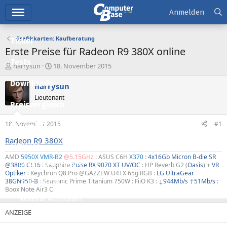
Hauptmenü
Anmelden
Grafikkarten: Kaufberatung
Ticker
Erste Preise für Radeon R9 380X online
Tests
E
E
harrysun
18. November 2015
r
r
Downloads
s
s
harrysun
t
t
Lieutenant
e
e
Preisvergleich
l
l
l
l
18. November 2015
#1
Forum
e
t
r
a
Radeon R9 380X
Aktuelles
m
AMD
5950X VMR-B2
@5.15GHz
: ASUS C6H
X370
:
4x16Gb Micron B-die SR
Empfohlene Inhalte
@3800 CL16
: Sapphire
Pulse RX 9070 XT UV/OC
: HP Reverb G2 (
Oasis
) +
VR
Optiker
: Keychron Q8 Pro @GAZZEW U4TX 65g RGB :
LG UltraGear
38GN950-B
: Seasonic Prime Titanium 750W : FiiO K3 :
↓944Mb/s ↑51Mb/s
:
Neue Beiträge
Boox Note Air3 C
Neueste Aktivitäten
Leserartikel