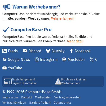
Warum Werbebanner?
ComputerBase berichtet unabhängig und verkauft deshalb keine
Inhalte, sondern Werbebanner.
Mehr erfahren!
ComputerBase Pro
ComputerBase Pro ist die werbefreie, schnelle, flexible und
zugleich faire Variante von ComputerBase.
Mehr dazu!
Feeds
Discord
Bluesky
Facebook
Google News
Instagram
Mastodon
X
YouTube
Einstellungen und
Probleme mit einem
Layout-Umschalter
Werbebanner?
© 1999–2026 ComputerBase GmbH
Impressum
Kontakt
Mediadaten
Vertrag widerrufen
Vertrag kündigen
Barrierefreiheit
Datenschutz