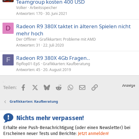
Teamgroup kosten 400 USD
Volker
Arbeitsspeicher
Antworten
170
30. Juni 2021
Radeon R9 380X taktet in älteren Spielen nicht
D
mehr hoch
Der Offliner
Grafikkarten: Probleme mit AMD
Antworten
31
22. Juli 2020
Radeon R9 380X 4Gb Fragen..
F
flipflop01-EpS
Grafikkarten: Kaufberatung
Antworten
45
20. August 2019
Facebook
X (Twitter)
Bluesky
Reddit
WhatsApp
E-Mail
Link
Teilen:
Grafikkarten: Kaufberatung
Nichts mehr verpassen!
Erhalte eine Push-Benachrichtigung (oder einen Newsletter) bei
Erscheinen neuer Tests und Berichte:
Jetzt anmelden!