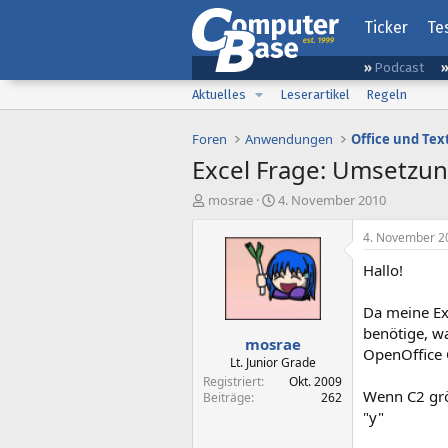
Ticker
Te
Podcast
Aktuelles
Leserartikel
Regeln
Foren
Anwendungen
Office und Tex
Excel Frage: Umsetzun
E
E
mosrae
4. November 2010
r
r
s
s
4. November 2
t
t
Hallo!
e
e
l
l
l
l
Da meine Ex
e
t
benötige, w
mosrae
r
a
OpenOffice 
m
Lt. Junior Grade
Registriert
Okt. 2009
Wenn C2 größ
Beiträge
262
"y"