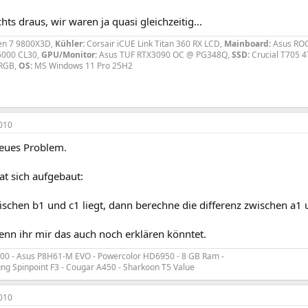
hts draus, wir waren ja quasi gleichzeitig...
n 7 9800X3D,
Kühler:
Corsair iCUE Link Titan 360 RX LCD,
Mainboard:
Asus ROG
6000 CL30,
GPU/Monitor:
Asus TUF RTX3090 OC @ PG348Q,
SSD:
Crucial T705 
 RGB,
OS:
MS Windows 11 Pro 25H2
010
eues Problem.
at sich aufgebaut:
schen b1 und c1 liegt, dann berechne die differenz zwischen a1 
enn ihr mir das auch noch erklären könntet.
2100 - Asus P8H61-M EVO - Powercolor HD6950 - 8 GB Ram -
 Spinpoint F3 - Cougar A450 - Sharkoon T5 Value
010