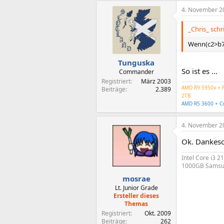
4. November 2
_Chris_ schr
Wenn(c2>b7;
Tunguska
So ist es ...
Commander
Registriert
März 2003
AMD R9 5950x + P
Beiträge
2.389
2TB
AMD R5 3600 + Co
4. November 2
Ok. Dankesc
Intel Core i3 
1000GB Samsung
mosrae
Lt. Junior Grade
Ersteller dieses
Themas
Registriert
Okt. 2009
Beiträge
262