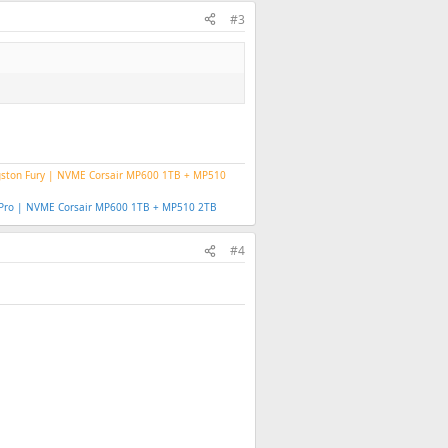
#3
gston Fury | NVME Corsair MP600 1TB + MP510
B Pro | NVME Corsair MP600 1TB + MP510 2TB
#4