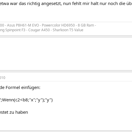
 etwa war das richtig angesetzt, nun fehlt mir halt nur noch die ü
2100 - Asus P8H61-M EVO - Powercolor HD6950 - 8 GB Ram -
 Spinpoint F3 - Cougar A450 - Sharkoon T5 Value
010
nde Formel einfügen:
Wenn(c2<b8;"x";"y");"y")
estet zu haben