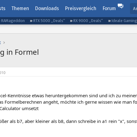
sts
Themen
Downloads
Preisvergleich
Forum
A
RAMageddon
RTX 5000 „Deals“
RX 9000 „Deals“
Ideale Gamin
t
g in Formel
010
cel-Kenntnisse etwas heruntergekommen sind und ich zu meinem 
as Formelberechnen angeht, möchte ich gerne wissen wie man fol
Calculator umsetzt
er als b7, aber kleiner als b8, dann schreibe in a1 rein "x", son