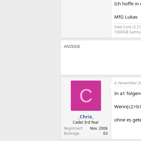
Ich hoffe in
MfG Lukas
Intel Core i3 
1000GB Samsung
4. November 2
C
In a1 folge
Wenn(c2>b7;
_Chris_
ohne es get
Cadet 3rd Year
Registriert
Nov. 2006
Beiträge
63