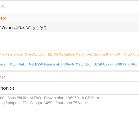
010
ieb:
Wenn(c2<b8;"x";"y");"y")
hanteks Glacier One 360 D30 | MSI X570s Carbon Max | KFA2 Geforce RTX 4090 | 64GB Kin
rsair H100i Plat. | MSI B550 Tomahawk | EVGA GTX 950 SSC | 32GB Corsair 3000 Veng RG
010
hön :-)
2100 - Asus P8H61-M EVO - Powercolor HD6950 - 8 GB Ram -
 Spinpoint F3 - Cougar A450 - Sharkoon T5 Value