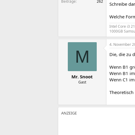
Beiträge
262
Schreibe dan
Welche Form
Intel Core i3 
1000GB Samsung
4. November 2
M
Die, die zu 
Wenn B1 grö
Wenn B1 imm
Mr. Snoot
Wenn C1 imme
Gast
Theoretisch 