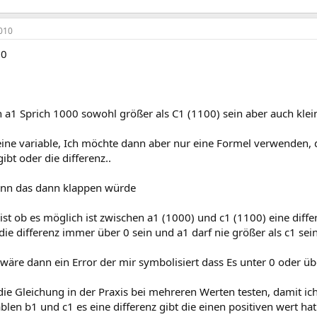
010
00
 a1 Sprich 1000 sowohl größer als C1 (1100) sein aber auch kleine
. eine variable, Ich möchte dann aber nur eine Formel verwenden
gibt oder die differenz..
nn das dann klappen würde
ist ob es möglich ist zwischen a1 (1000) und c1 (1100) eine dif
ie differenz immer über 0 sein und a1 darf nie größer als c1 sein
wäre dann ein Error der mir symbolisiert dass Es unter 0 oder übe
die Gleichung in der Praxis bei mehreren Werten testen, damit i
blen b1 und c1 es eine differenz gibt die einen positiven wert hat