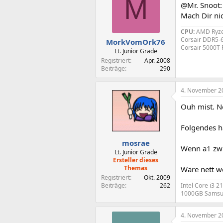
M
@Mr. Snoot:
Mach Dir nic
CPU:
AMD Ryze
Corsair DDR5-
MorkVomOrk76
Corsair 5000T
Lt. Junior Grade
Registriert
Apr. 2008
Beiträge
290
4. November 2
Ouh mist. N
Folgendes h
mosrae
Wenn a1 zwi
Lt. Junior Grade
Ersteller dieses
Themas
Wäre nett w
Registriert
Okt. 2009
Intel Core i3 
Beiträge
262
1000GB Samsung
4. November 2