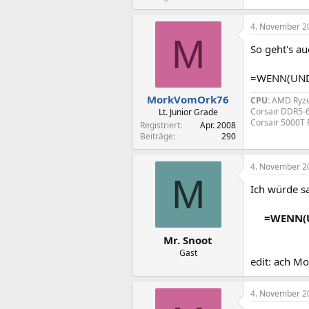
4. November 2
M
So geht's au
=WENN(UND(
MorkVomOrk76
CPU:
AMD Ryze
Corsair DDR5-
Lt. Junior Grade
Corsair 5000T
Registriert
Apr. 2008
Beiträge
290
4. November 2
M
Ich würde s
=WENN(U
Mr. Snoot
Gast
edit: ach M
4. November 2