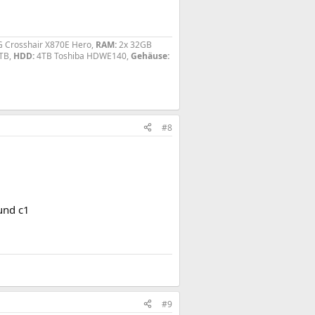
 Crosshair X870E Hero,
RAM:
2x 32GB
4TB,
HDD:
4TB Toshiba HDWE140,
Gehäuse:
#8
und c1
#9