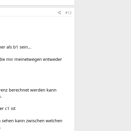
#12
r als b1 sein...
, die mir meinetwegen entweder
ferenz berechnet werden kann
.
r c1 ist
ch sehen kann zwischen welchen
.