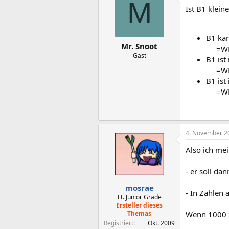
M
Ist B1 klein
B1 kan
Mr. Snoot
=WE
Gast
B1 ist
=WE
B1 ist
=WE
4. November 2
Also ich mei
- er soll da
mosrae
- In Zahlen 
Lt. Junior Grade
Ersteller dieses
Themas
Wenn 1000 z
Registriert
Okt. 2009