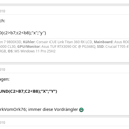
010
ch:
c2>b7;c2<b8);"x";"y")
n 7 9800X3D,
Kühler:
Corsair iCUE Link Titan 360 RX LCD,
Mainboard:
Asus ROG
6000 CL30,
GPU/Monitor:
Asus TUF RTX3090 OC @ PG348Q,
SSD:
Crucial T705 
 RGB,
OS:
MS Windows 11 Pro 25H2
010
agen:
ND(C2>B7;C2<B8);"X";"Y")
orkVomOrk76; immer diese Vordrängler
010