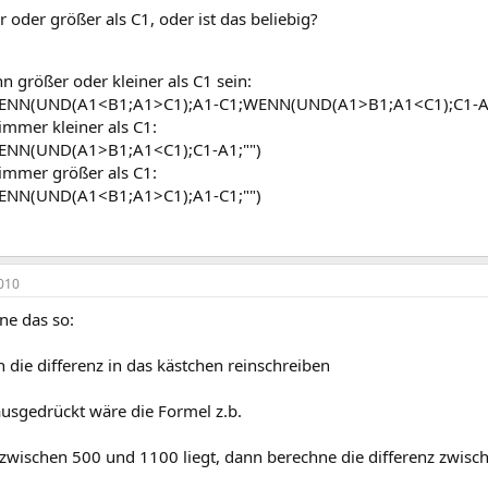
er oder größer als C1, oder ist das beliebig?
n größer oder kleiner als C1 sein:
NN(UND(A1<B1;A1>C1);A1-C1;WENN(UND(A1>B1;A1<C1);C1-A1;
 immer kleiner als C1:
NN(UND(A1>B1;A1<C1);C1-A1;"")​
 immer größer als C1:
NN(UND(A1<B1;A1>C1);A1-C1;"")​
010
ne das so:
nn die differenz in das kästchen reinschreiben
ausgedrückt wäre die Formel z.b.
wischen 500 und 1100 liegt, dann berechne die differenz zwisc