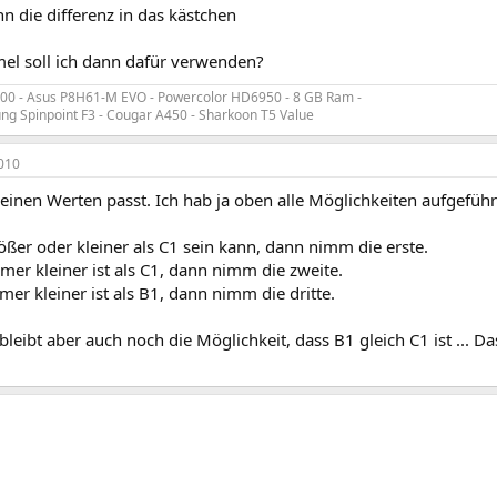
n die differenz in das kästchen
el soll ich dann dafür verwenden?
2100 - Asus P8H61-M EVO - Powercolor HD6950 - 8 GB Ram -
 Spinpoint F3 - Cougar A450 - Sharkoon T5 Value
010
deinen Werten passt. Ich hab ja oben alle Möglichkeiten aufgeführ
ßer oder kleiner als C1 sein kann, dann nimm die erste.
er kleiner ist als C1, dann nimm die zweite.
r kleiner ist als B1, dann nimm die dritte.
bleibt aber auch noch die Möglichkeit, dass B1 gleich C1 ist ... 