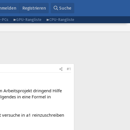
nmelden
Registrieren
Suche
g-PCs
GPU-Rangliste
CPU-Rangliste
#1
Arbeitsprojekt dringend Hilfe
gendes in eine Formel in
st versuche in a1 reinzuschreiben