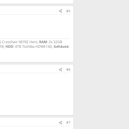
#5
 Crosshair X870E Hero,
RAM:
2x 32GB
4TB,
HDD:
4TB Toshiba HDWE140,
Gehäuse:
#6
#7