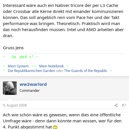
Interessant wäre auch ein Nativer tricore der per L3 Cache
oder Crossbar alle Kerne direkt mit einander kommunizieren
können. Das soll angeblich rein vom Pace her und der Takt
performance was bringen. Theoretisch. Praktisch wird man
das noch herausfinden müssen. Intel und AMD arbeiten aber
dran.
Gruss Jens
~
>
Br
Oo
kL
yN
R
!o
t ³
<
~
~
>
Mein System
<
~
~
>
Mein Notebook
<
~
~
>
Die Republikanischen Garden
oder
The Guards of the Republic
<
~
ww2warlord
Commander
9. August 2008
#7
Ach wie schön wäre es gewesen, wenn dies eine öffentliche
Umfrage wäre - denn dann könnte man wissen, wer für den
4. Punkt abgestimmt hat