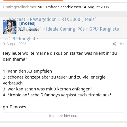
Regeln
Umfrageteilnehmer
56
Umfrage geschlossen
14. August 2008
.
Podcast
RAMageddon
RTX 5000 „Deals“
[moses]
RX 9000 „Deals“
Ideale Gaming-PCs
GPU-Rangliste
Commander
CPU-Rangliste
9. August 2008
#1
Hey leute wollte mal ne diskusion starten was mient ihr zu
dem thema?
1. Kann den X3 empfelen
2. schönes konzept aber zu teuer und zu viel energie
verbrauch
3. wer kan schon was mit 3 kernen anfangen?
4. *ironie an* scheiß fanboys verpisst euch *ironie aus*
gruß moses
Ich putze hier nur...​