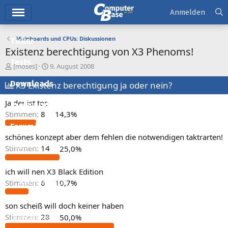
Hauptmenü
Anmelden
Mainboards und CPUs: Diskussionen
Ticker
Existenz berechtigung von X3 Phenoms!
Tests
E
E
[moses]
9. August 2008
r
r
Downloads
s
X3 Existenz berechtigung ja oder nein?
s
t
t
Ja der ist top
e
e
Preisvergleich
l
l
Stimmen:
8
14,3%
l
l
Forum
e
t
schönes konzept aber dem fehlen die notwendigen taktrarten!
r
a
Aktuelles
Stimmen:
14
25,0%
m
Empfohlene Inhalte
ich will nen X3 Black Edition
Neue Beiträge
Stimmen:
6
10,7%
Neueste Aktivitäten
son scheiß will doch keiner haben
Stimmen:
28
50,0%
Leserartikel