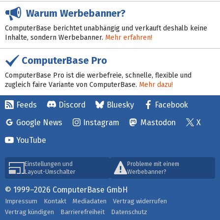
Warum Werbebanner?
ComputerBase berichtet unabhängig und verkauft deshalb keine
Inhalte, sondern Werbebanner.
Mehr erfahren!
ComputerBase Pro
ComputerBase Pro ist die werbefreie, schnelle, flexible und
zugleich faire Variante von ComputerBase.
Mehr dazu!
Feeds
Discord
Bluesky
Facebook
Google News
Instagram
Mastodon
X
YouTube
Einstellungen und
Probleme mit einem
Layout-Umschalter
Werbebanner?
© 1999–2026 ComputerBase GmbH
Impressum
Kontakt
Mediadaten
Vertrag widerrufen
Vertrag kündigen
Barrierefreiheit
Datenschutz