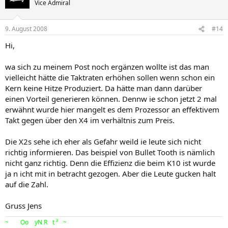
Vice Admiral
9. August 2008
#14
Hi,
wa sich zu meinem Post noch ergänzen wollte ist das man
vielleicht hätte die Taktraten erhöhen sollen wenn schon ein
Kern keine Hitze Produziert. Da hätte man dann darüber
einen Vorteil generieren können. Dennw ie schon jetzt 2 mal
erwähnt wurde hier mangelt es dem Prozessor an effektivem
Takt gegen über den X4 im verhältnis zum Preis.
Die X2s sehe ich eher als Gefahr weild ie leute sich nicht
richtig informieren. Das beispiel von Bullet Tooth is nämlich
nicht ganz richtig. Denn die Effizienz die beim K10 ist wurde
ja n icht mit in betracht gezogen. Aber die Leute gucken halt
auf die Zahl.
Gruss Jens
~
>
Br
Oo
kL
yN
R
!o
t ³
<
~