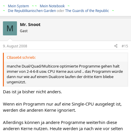
~
>
Mein System
<
~
~
>
Mein Notebook
<
~
~
>
Die Republikanischen Garden
oder
The Guards of the Republic
<
~
Mr. Snoot
M
Gast
9. August 2008
#15
CBase64 schrieb:
manche Dual/Quad/Multicore optimierte Programme gehen halt
immer von 2-4-6-8 usw. CPU Kerne aus und .. das Programm würde
dann nur wie auf einem Dualcore laufen der dritte Kern bliebe
ungenützt.
Das ist ja bisher nicht anders.
Wenn ein Programm nur auf eine Single-CPU ausgelegt ist,
werden die anderen Kerne ignoriert.
Allerdings können ja andere Programme weiterhin diese
anderen Kerne nutzen. Heute werden ja nach wie vor selten