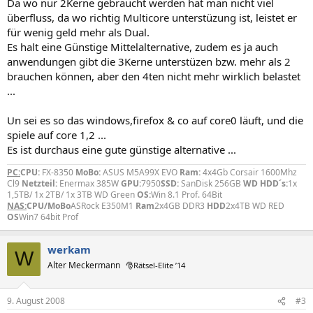
Da wo nur 2Kerne gebraucht werden hat man nicht viel
überfluss, da wo richtig Multicore unterstüzung ist, leistet er
für wenig geld mehr als Dual.
Es halt eine Günstige Mittelalternative, zudem es ja auch
anwendungen gibt die 3Kerne unterstüzen bzw. mehr als 2
brauchen können, aber den 4ten nicht mehr wirklich belastet
...
Un sei es so das windows,firefox & co auf core0 läuft, und die
spiele auf core 1,2 ...
Es ist durchaus eine gute günstige alternative ...
PC:
CPU:
FX-8350
MoBo:
ASUS M5A99X EVO
Ram:
4x4Gb Corsair 1600Mhz
Cl9
Netzteil:
Enermax 385W
GPU:
7950
SSD:
SanDisk 256GB
WD HDD´s:
1x
1,5TB/ 1x 2TB/ 1x 3TB WD Green
OS:
Win 8.1 Prof. 64Bit
NAS:
CPU/MoBo
ASRock E350M1
Ram
2x4GB DDR3
HDD
2x4TB WD RED
OS
Win7 64bit Prof
werkam
W
Alter Meckermann
🎅Rätsel-Elite ’14
9. August 2008
#3