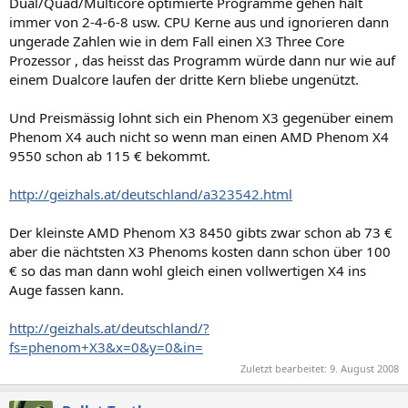
Dual/Quad/Multicore optimierte Programme gehen halt
immer von 2-4-6-8 usw. CPU Kerne aus und ignorieren dann
ungerade Zahlen wie in dem Fall einen X3 Three Core
Prozessor , das heisst das Programm würde dann nur wie auf
einem Dualcore laufen der dritte Kern bliebe ungenützt.
Und Preismässig lohnt sich ein Phenom X3 gegenüber einem
Phenom X4 auch nicht so wenn man einen AMD Phenom X4
9550 schon ab 115 € bekommt.
http://geizhals.at/deutschland/a323542.html
Der kleinste AMD Phenom X3 8450 gibts zwar schon ab 73 €
aber die nächtsten X3 Phenoms kosten dann schon über 100
€ so das man dann wohl gleich einen vollwertigen X4 ins
Auge fassen kann.
http://geizhals.at/deutschland/?
fs=phenom+X3&x=0&y=0&in=
Zuletzt bearbeitet:
9. August 2008