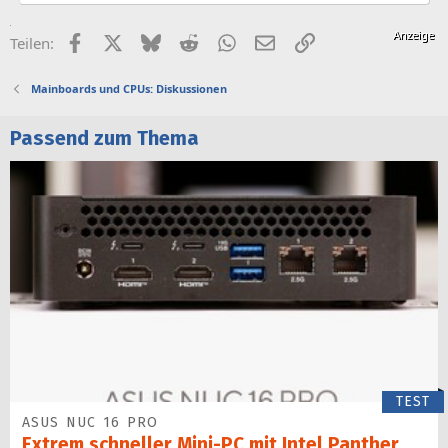
Facebook
X (Twitter)
Bluesky
Reddit
WhatsApp
E-Mail
Link
Teilen:
Mainboards und CPUs: Diskussionen
Passend zum Thema
TEST
ASUS NUC 16 PRO
Extrem schneller Mini-PC mit Intel Panther