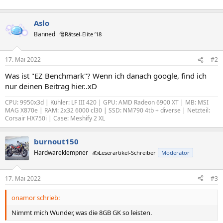
Aslo
Banned
🎅Rätsel-Elite ’18
17. Mai 2022
#2
Was ist "EZ Benchmark"? Wenn ich danach google, find ich
nur deinen Beitrag hier..xD
CPU: 9950x3d | Kühler: LF III 420 | GPU: AMD Radeon 6900 XT | MB: MSI
MAG X870e | RAM: 2x32 6000 cl30 | SSD: NM790 4tb + diverse | Netzteil:
Corsair HX750i | Case: Meshify 2 XL
burnout150
Hardwareklempner
✍️Leserartikel-Schreiber
Moderator
17. Mai 2022
#3
onamor schrieb:
Nimmt mich Wunder, was die 8GB GK so leisten.