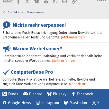
Facebook
X (Twitter)
Bluesky
Reddit
WhatsApp
E-Mail
Link
Teilen:
Grafikkarten: Diskussionen
Nichts mehr verpassen!
Erhalte eine Push-Benachrichtigung (oder einen Newsletter) bei
Erscheinen neuer Tests und Berichte:
Jetzt anmelden!
Warum Werbebanner?
ComputerBase berichtet unabhängig und verkauft deshalb keine
Inhalte, sondern Werbebanner.
Mehr erfahren!
ComputerBase Pro
ComputerBase Pro ist die werbefreie, schnelle, flexible und
zugleich faire Variante von ComputerBase.
Mehr dazu!
Feeds
Discord
Bluesky
Facebook
Google News
Instagram
Mastodon
X