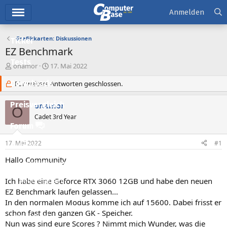
Hauptmenü
Anmelden
Grafikkarten: Diskussionen
Ticker
EZ Benchmark
Tests
E
E
onamor
17. Mai 2022
r
r
Downloads
s
Für weitere Antworten geschlossen.
s
t
t
e
e
Preisvergleich
onamor
O
l
l
Cadet 3rd Year
l
l
Forum
e
t
r
a
17. Mai 2022
#1
Aktuelles
m
Hallo Community
Empfohlene Inhalte
Ich habe eine Geforce RTX 3060 12GB und habe den neuen
Neue Beiträge
EZ Benchmark laufen gelassen...
Neueste Aktivitäten
In den normalen Modus komme ich auf 15600. Dabei frisst er
schon fast den ganzen GK - Speicher.
Leserartikel
Nun was sind eure Scores ? Nimmt mich Wunder, was die