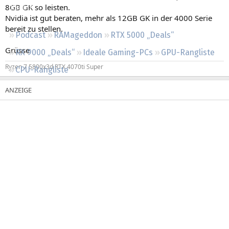
8GB GK so leisten.
Regeln
Nvidia ist gut beraten, mehr als 12GB GK in der 4000 Serie
bereit zu stellen.
Podcast
RAMageddon
RTX 5000 „Deals“
Grüsse
RX 9000 „Deals“
Ideale Gaming-PCs
GPU-Rangliste
Ryzen 7 5800x3d RTX 4070ti Super
CPU-Rangliste