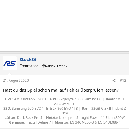
Stock86
Commander
🎅Rätsel-Elite ’25
21. August 2020
#12
Hast du das Spiel schon mal auf Fehler überprüfen lassen?
CPU:
AMD Ryzen 9 5900X |
GPU:
Gigabyte 4080 Gaming OC |
Board:
MSI
MAG X570 TH
SSD:
Samsung 970 EVO 1TB & 2x 860 EVO 1TB |
Ram:
32GB G.Skill Trident Z
Neo
Lüfter:
Dark Rock Pro 4 |
Netzteil:
be quiet! Straight Power 11 Platin 850W
Gehäuse:
Fractal Define 7 |
Monitor:
LG 34GN850-B & LG 34UM88-P​