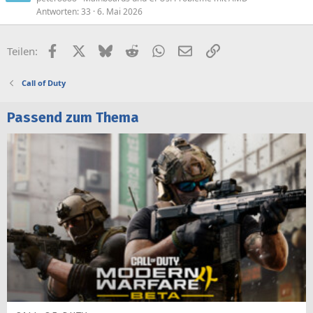
Antworten
33
6. Mai 2026
Facebook
X (Twitter)
Bluesky
Reddit
WhatsApp
E-Mail
Link
Teilen:
Call of Duty
Passend zum Thema