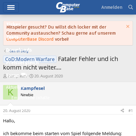
Hauptmenü
Anmelden
Ticker
Mitspieler gesucht? Du willst dich locker mit der
Community austauschen? Schau gerne auf unserem
Tests
ComputerBase Discord
vorbei!
Downloads
Call of Duty
Fataler Fehler und ich
CoD:Modern Warfare
Preisvergleich
komm nicht weiter....
Forum
E
E
Kampfesel
20. August 2020
r
r
s
s
Aktuelles
Kampfesel
K
t
t
Newbie
e
e
Empfohlene Inhalte
l
l
l
l
Neue Beiträge
20. August 2020
#1
e
t
Neueste Aktivitäten
r
a
Hallo,
m
Leserartikel
ich bekomme beim starten vom Spiel folgende Meldung: