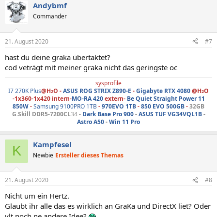
Andybmf
Commander
21. August 2020
#7
hast du deine graka übertaktet?
cod veträgt mit meiner graka nicht das geringste oc
sysprofile
I7 270K Plus
@H
O -
ASUS ROG STRIX Z890-E
-
Gigabyte RTX 4080
@H
O
2
2
-1x360-1x420 intern-
MO-RA 420
extern-
Be Quiet
Straight Power 11
850W
-
Samsung 9100PRO 1TB
-
970EVO 1TB
-
850 EVO 500GB
-
32GB
G.Skill DDR5-7200CL
34
-
Dark Base Pro 900
-
ASUS TUF VG34VQL1B
-
Astro A50
-
Win 11 Pro
Kampfesel
K
Newbie
Ersteller dieses Themas
21. August 2020
#8
Nicht um ein Hertz.
Glaubt ihr alle das es wirklich an GraKa und DirectX liet? Oder
vlt noch ne andere Idee?