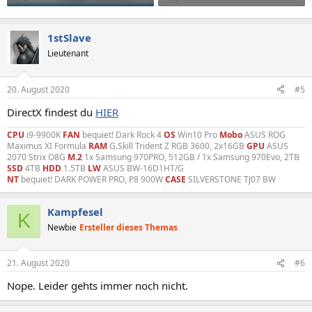
1stSlave
Lieutenant
20. August 2020
#5
DirectX findest du
HIER
CPU
i9-9900K
FAN
bequiet! Dark Rock 4
OS
Win10 Pro
Mobo
ASUS ROG
Maximus XI Formula
RAM
G.Skill Trident Z RGB 3600, 2x16GB
GPU
ASUS
2070 Strix O8G
M.2
1x Samsung 970PRO, 512GB / 1x Samsung 970Evo, 2TB
SSD
4TB
HDD
1.5TB
LW
ASUS BW-16D1HT/G
NT
bequiet! DARK POWER PRO, P8 900W
CASE
SILVERSTONE TJ07 BW
Kampfesel
K
Newbie
Ersteller dieses Themas
21. August 2020
#6
Nope. Leider gehts immer noch nicht.