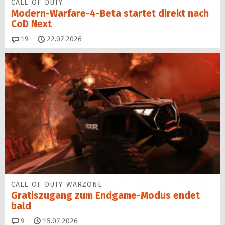
CALL OF DUTY
Modern-Warfare-4-Beta startet direkt nach
CoD Next
Kommentare
19
22.07.2026
CALL OF DUTY WARZONE
Gratiszugang zum Endgame-Modus endet
bald
Kommentare
9
15.07.2026