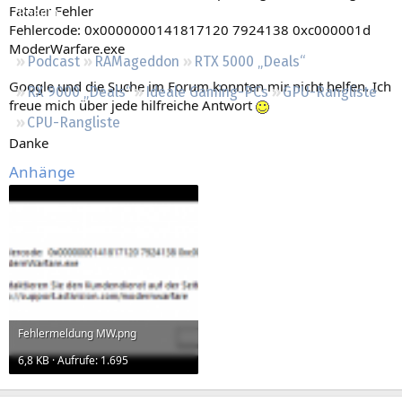
Fataler Fehler
Regeln
Fehlercode: 0x0000000141817120 7924138 0xc000001d
ModerWarfare.exe
Podcast
RAMageddon
RTX 5000 „Deals“
Google und die Suche im Forum konnten mir nicht helfen. Ich
RX 9000 „Deals“
Ideale Gaming-PCs
GPU-Rangliste
freue mich über jede hilfreiche Antwort
CPU-Rangliste
Danke
Anhänge
Fehlermeldung MW.png
6,8 KB · Aufrufe: 1.695