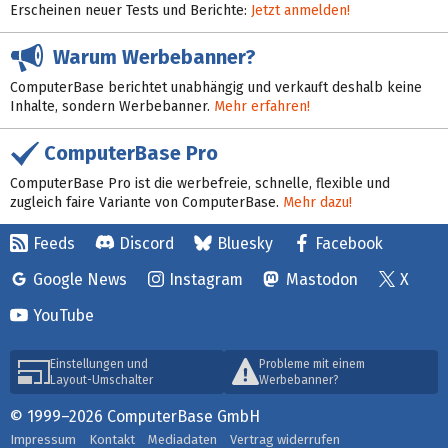
Erscheinen neuer Tests und Berichte:
Jetzt anmelden!
Warum Werbebanner?
ComputerBase berichtet unabhängig und verkauft deshalb keine
Inhalte, sondern Werbebanner.
Mehr erfahren!
ComputerBase Pro
ComputerBase Pro ist die werbefreie, schnelle, flexible und
zugleich faire Variante von ComputerBase.
Mehr dazu!
Feeds
Discord
Bluesky
Facebook
Google News
Instagram
Mastodon
X
YouTube
Einstellungen und
Probleme mit einem
Layout-Umschalter
Werbebanner?
© 1999–2026 ComputerBase GmbH
Impressum
Kontakt
Mediadaten
Vertrag widerrufen