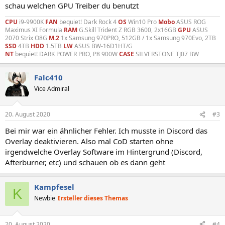
schau welchen GPU Treiber du benutzt
CPU
i9-9900K
FAN
bequiet! Dark Rock 4
OS
Win10 Pro
Mobo
ASUS ROG
Maximus XI Formula
RAM
G.Skill Trident Z RGB 3600, 2x16GB
GPU
ASUS
2070 Strix O8G
M.2
1x Samsung 970PRO, 512GB / 1x Samsung 970Evo, 2TB
SSD
4TB
HDD
1.5TB
LW
ASUS BW-16D1HT/G
NT
bequiet! DARK POWER PRO, P8 900W
CASE
SILVERSTONE TJ07 BW
Falc410
Vice Admiral
20. August 2020
#3
Bei mir war ein ähnlicher Fehler. Ich musste in Discord das
Overlay deaktivieren. Also mal CoD starten ohne
irgendwelche Overlay Software im Hintergrund (Discord,
Afterburner, etc) und schauen ob es dann geht
Kampfesel
K
Newbie
Ersteller dieses Themas
20. August 2020
#4