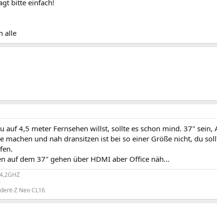
agt bitte einfach!
n alle
 auf 4,5 meter Fernsehen willst, sollte es schon mind. 37" sein,
ce machen und nah dransitzen ist bei so einer Größe nicht, du sol
fen.
ten auf dem 37" gehen über HDMI aber Office näh...
@4,2GHZ
0
rident-Z Neo CL16