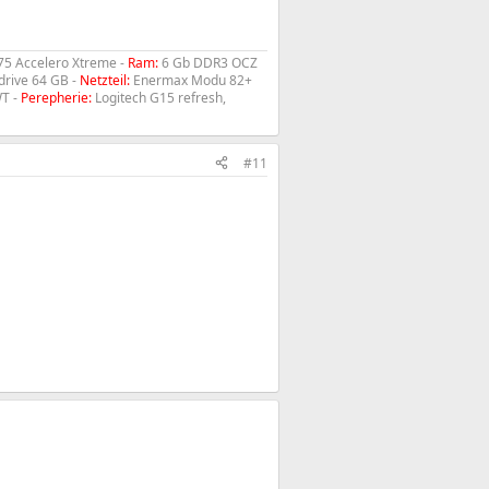
75 Accelero Xtreme -
Ram:
6 Gb DDR3 OCZ
drive 64 GB -
Netzteil:
Enermax Modu 82+
WT -
Perepherie:
Logitech G15 refresh,
#11