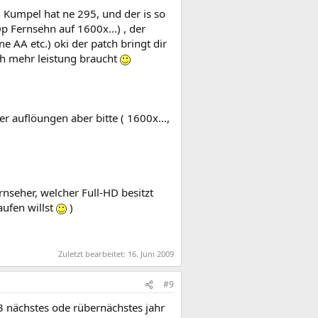
n Kumpel hat ne 295, und der is so
 Fernsehn auf 1600x...) , der
 AA etc.) oki der patch bringt dir
uch mehr leistung braucht
 auflöungen aber bitte ( 1600x...,
nseher, welcher Full-HD besitzt
aufen willst
)
Zuletzt bearbeitet:
16. Juni 2009
#9
 3 nächstes ode rübernächstes jahr