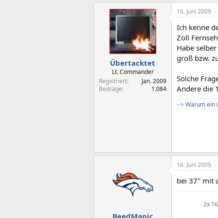
16. Juni 2009
Ich kenne d
Zoll Fernseh
Habe selber
groß bzw. z
Übertacktet
Lt. Commander
Solche Frag
Registriert
Jan. 2009
Andere die 1
Beiträge
1.084
--> Warum ein i
16. Juni 2009
bei 37" mit 
2x 16
BeedManic