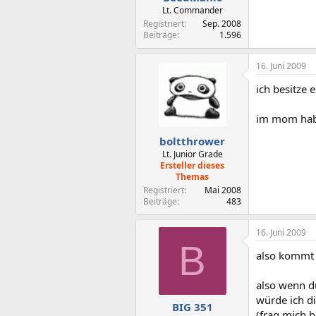
Lt. Commander
Registriert
Sep. 2008
Beiträge
1.596
16. Juni 2009
ich besitze 
im mom habe
boltthrower
Lt. Junior Grade
Ersteller dieses
Themas
Registriert
Mai 2008
Beiträge
483
16. Juni 2009
B
also kommt 
also wenn d
würde ich d
BIG 351
(frag mich b