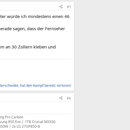
#5
eter würde ich mindestens einen 46
gerade sagen, dass der Fernseher
cm an 30 Zollern kleben und
erscheidet, hat den Kampf bereits verloren!
#6
ng Pro Carbon
sung 850 Evo | 1TB Crucial MX500
 850W | 2x LG 27GP850-B