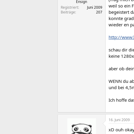
Ensign
weil so ein 
Registriert
Juni 2009
begeistert 
Beiträge
207
konnte grad 
wieder en pa
http://www3
schau dir di
keine 1280x.
aber ob dein
WENN du aber
und bei 4,5m
Ich hoffe d
16. Juni 2009
xD ouh okay 