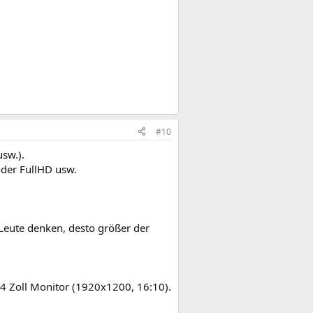
#10
sw.).
 oder FullHD usw.
Leute denken, desto größer der
24 Zoll Monitor (1920x1200, 16:10).