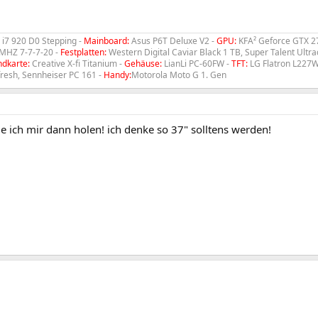
e i7 920 D0 Stepping -
Mainboard:
Asus P6T Deluxe V2 -
GPU:
KFA² Geforce GTX 2
MHZ 7-7-7-20 -
Festplatten:
Western Digital Caviar Black 1 TB, Super Talent Ultra
dkarte:
Creative X-fi Titanium -
Gehäuse:
LianLi PC-60FW -
TFT:
LG Flatron L227
fresh, Sennheiser PC 161 -
Handy:
Motorola Moto G 1. Gen
 ich mir dann holen! ich denke so 37" solltens werden!