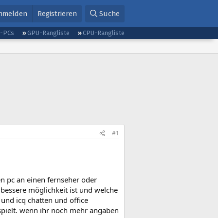
nmelden
Registrieren
Suche
g-PCs
GPU-Rangliste
CPU-Rangliste
#1
 pc an einen fernseher oder
 bessere möglichkeit ist und welche
 und icq chatten und office
e spielt. wenn ihr noch mehr angaben