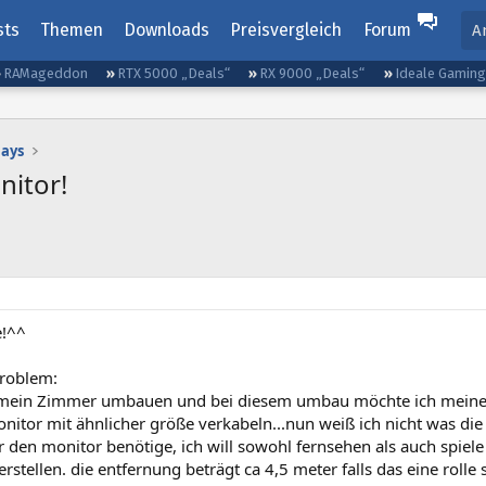
sts
Themen
Downloads
Preisvergleich
Forum
A
RAMageddon
RTX 5000 „Deals“
RX 9000 „Deals“
Ideale Gamin
lays
nitor!
e!^^
roblem:
mein Zimmer umbauen und bei diesem umbau möchte ich meinen
itor mit ähnlicher größe verkabeln...nun weiß ich nicht was die
r den monitor benötige, ich will sowohl fernsehen als auch spiele
stellen. die entfernung beträgt ca 4,5 meter falls das eine roll