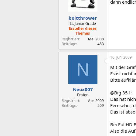
dann endlic
boltthrower
Lt. Junior Grade
Ersteller dieses
Themas
Registriert
Mai 2008
Beiträge
483
16. Juni 2009
N
Mit der Gra
Es ist nicht
Bitte aufklä
Neox007
@Big 351:
Ensign
Das hat nic
Registriert
Apr. 2009
Fernseher, 
Beiträge
209
Das ist absol
Bei FullHD F
Also die Auf