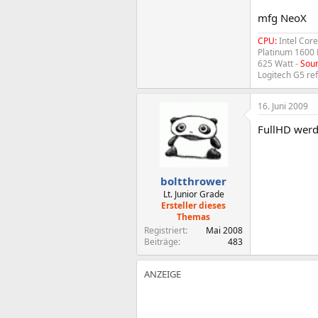
mfg NeoX
CPU:
Intel Cor
Platinum 1600 
625 Watt -
Soun
Logitech G5 re
16. Juni 2009
FullHD werde
boltthrower
Lt. Junior Grade
Ersteller dieses
Themas
Registriert
Mai 2008
Beiträge
483