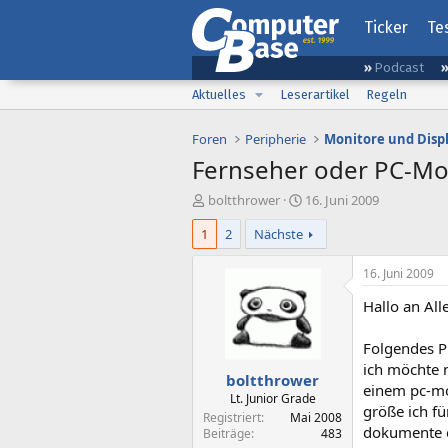
Ticker
Te
Podcast
Aktuelles
Leserartikel
Regeln
Foren
Peripherie
Monitore und Disp
Fernseher oder PC-Mo
E
E
boltthrower
16. Juni 2009
r
r
1
2
Nächste
s
s
t
t
e
e
16. Juni 2009
l
l
Hallo an All
l
l
e
t
r
a
Folgendes P
m
ich möchte 
boltthrower
einem pc-mon
Lt. Junior Grade
größe ich fü
Registriert
Mai 2008
dokumente er
Beiträge
483