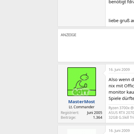
benötigt fdr
liebe gruß a
16. Juni 2009
Also wenn du
nix mit Offi
monitor kau
Spiele dürf
MasterMost
Lt. Commander
Ryzen 3700x 
Registriert
Juni 2005
ASUS RTX 207
Beiträge
1.364
32GB G.Skill T
16. Juni 2009