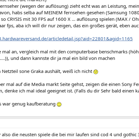
Fernseher (wegen der auflösung) zieht echt was an Leistung, mei
davon, habs selba auf MEINEM fernsehen gesehen (Samsung 1080p
so CRYSIS mit 30 FPS auf 1600 X ... auflösung spielen (MAX / Ohne
ar fps, aba ich will dir nur zeigen, das ein großes gerät, eben a
.hardwareversand.de/articledetail.jsp?aid=22801&agid=1165
e mal an, vergleich mal mit den computerbase benschmarks (höher
...)), und dann kannste dir ja mal ein bild von machen
 Netzteil sone Graka aushält, weiß ich nicht
 mal auf die Media markt Seite gehst, zeigen die einen Sony Fer
, denke ich mal ideal geeignet ist. (Falls du dir Sehr bald einen k
as war genug kaufberatung
also die neusten spiele die bei mir laufen sind cod 4 und gothic