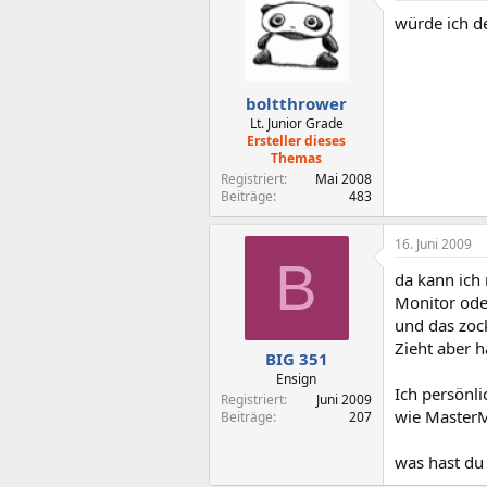
würde ich de
boltthrower
Lt. Junior Grade
Ersteller dieses
Themas
Registriert
Mai 2008
Beiträge
483
16. Juni 2009
B
da kann ich 
Monitor ode
und das zock
Zieht aber h
BIG 351
Ensign
Ich persönli
Registriert
Juni 2009
wie MasterM
Beiträge
207
was hast du 