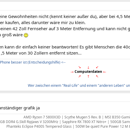
eine Gewohnheiten nicht (kennt keiner außer du), aber bei 4,5 M
er kaufen, alles darunter wäre mir zu klein.
 einen 42 Zoll Fernseher auf 3 Meter Entfernung und kann nicht 
u groß wäre
en kann dir einfach keiner beantworten! Es gibt Menschen die 40
,5 Meter von 30 Zollern entfernt sitzen...
Phone besser ist (Entscheidungshilfe) <--
↘
. . .
↓
. . .
↙
→
Computerdaten
←
↗
. . .
↑
. . .
↖
Wer zwischen einem "Real-Life" und einem "anderen Leben" unt
anständiger grafik ja
AMD Ryzen 7 5800X3D | Scythe Mugen 5 Rev. B | MSI B350 Gami
GB DDR4 G.Skill RipJaws V 3200MHz | Sapphire RX 7800 XT Nitro+ | 500GB Sam
Phanteks Eclipse P400S Tempered Glass | 500W be quiet! Pure Power 12 M