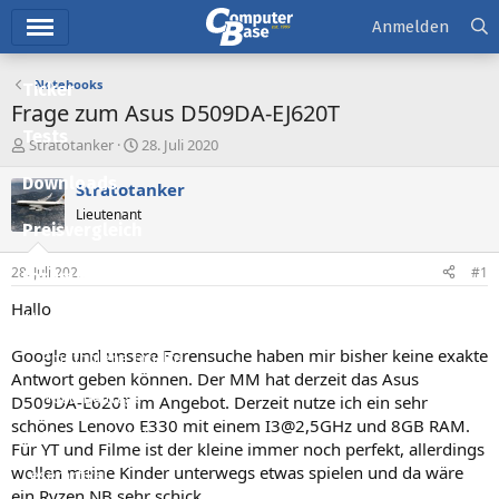
Hauptmenü
Anmelden
Notebooks
Ticker
Frage zum Asus D509DA-EJ620T
Tests
E
E
Stratotanker
28. Juli 2020
r
r
Downloads
s
s
Stratotanker
t
t
Lieutenant
e
e
Preisvergleich
l
l
l
l
28. Juli 2020
#1
Forum
e
t
r
a
Hallo
Aktuelles
m
Google und unsere Forensuche haben mir bisher keine exakte
Empfohlene Inhalte
Antwort geben können. Der MM hat derzeit das Asus
Neue Beiträge
D509DA-E620T im Angebot. Derzeit nutze ich ein sehr
schönes Lenovo E330 mit einem I3@2,5GHz und 8GB RAM.
Neueste Aktivitäten
Für YT und Filme ist der kleine immer noch perfekt, allerdings
wollen meine Kinder unterwegs etwas spielen und da wäre
Leserartikel
ein Ryzen NB sehr schick.