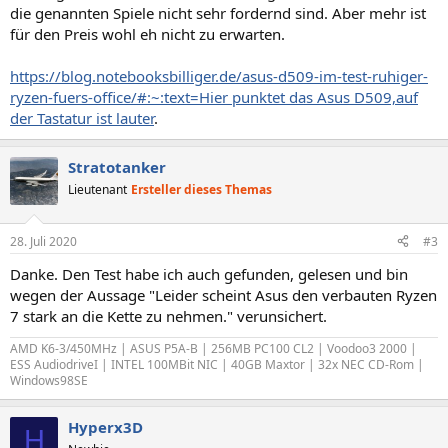
die genannten Spiele nicht sehr fordernd sind. Aber mehr ist
für den Preis wohl eh nicht zu erwarten.
https://blog.notebooksbilliger.de/asus-d509-im-test-ruhiger-
ryzen-fuers-office/#:~:text=Hier punktet das Asus D509,auf
der Tastatur ist lauter
.
Stratotanker
Lieutenant
Ersteller dieses Themas
28. Juli 2020
#3
Danke. Den Test habe ich auch gefunden, gelesen und bin
wegen der Aussage "Leider scheint Asus den verbauten Ryzen
7 stark an die Kette zu nehmen." verunsichert.
AMD K6-3/450MHz | ASUS P5A-B | 256MB PC100 CL2 | Voodoo3 2000 |
ESS AudiodriveI | INTEL 100MBit NIC | 40GB Maxtor | 32x NEC CD-Rom |
Windows98SE
Hyperx3D
H