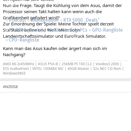
Regeln
Nun die Frage. Taugt die Kühlung von dem Asus, damit der
Prozessor seinen Takt halten kann wenn auch die
Grafikeinheit gefodert wird?
Podcast
RAMageddon
RTX 5000 „Deals“
Zur Einordnung der Spiele: Meine Tochter spielt derzeit
StarStable online und WoT. Mein Sohn
RX 9000 „Deals“
Ideale Gaming-PCs
GPU-Rangliste
Landwirtschaftssimulator und EuroTruck Simulator.
CPU-Rangliste
Kann man das Asus kaufen oder ärgert man sich im
Nachgang?
AMD K6-3/450MHz | ASUS P5A-B | 256MB PC100 CL2 | Voodoo3 2000 |
ESS AudiodriveI | INTEL 100MBit NIC | 40GB Maxtor | 32x NEC CD-Rom |
Windows98SE