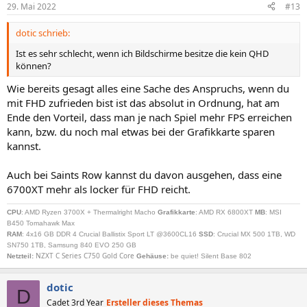
29. Mai 2022
#13
dotic schrieb:
Ist es sehr schlecht, wenn ich Bildschirme besitze die kein QHD
können?
Wie bereits gesagt alles eine Sache des Anspruchs, wenn du
mit FHD zufrieden bist ist das absolut in Ordnung, hat am
Ende den Vorteil, dass man je nach Spiel mehr FPS erreichen
kann, bzw. du noch mal etwas bei der Grafikkarte sparen
kannst.
Auch bei Saints Row kannst du davon ausgehen, dass eine
6700XT mehr als locker für FHD reicht.
CPU
: AMD Ryzen 3700X + Thermalright Macho
Grafikkarte
: AMD RX 6800XT
MB
: MSI
B450 Tomahawk Max
RAM
: 4x16 GB DDR 4 Crucial Ballistix Sport LT @3600CL16
SSD
: Crucial MX 500 1TB, WD
SN750 1TB, Samsung 840 EVO 250 GB
NZXT C Series C750 Gold Core
Netzteil
:
Gehäuse:
be quiet! Silent Base 802
dotic
D
Cadet 3rd Year
Ersteller dieses Themas