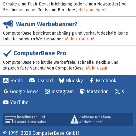
Erhalte eine Push-Benachrichtigung (oder einen Newsletter) bei
Erscheinen neuer Tests und Berichte:
Jetzt anmelden!
Warum Werbebanner?
ComputerBase berichtet unabhängig und verkauft deshalb keine
Inhalte, sondern Werbebanner.
Mehr erfahren!
ComputerBase Pro
ComputerBase Pro ist die werbefreie, schnelle, flexible und
zugleich faire Variante von ComputerBase.
Mehr dazu!
Feeds
Discord
Bluesky
Facebook
Google News
Instagram
Mastodon
X
YouTube
Einstellungen und
Probleme mit einem
Layout-Umschalter
Werbebanner?
© 1999–2026 ComputerBase GmbH