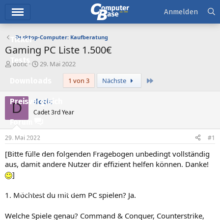
Hauptmenü
Anmelden
Desktop-Computer: Kaufberatung
Ticker
Gaming PC Liste 1.500€
Tests
E
E
dotic
29. Mai 2022
r
r
Letzte
Downloads
1 von 3
Nächste
s
s
t
t
e
e
dotic
Preisvergleich
D
l
l
Cadet 3rd Year
l
l
Forum
e
t
r
a
29. Mai 2022
#1
Aktuelles
m
[Bitte fülle den folgenden Fragebogen unbedingt vollständig
Empfohlene Inhalte
aus, damit andere Nutzer dir effizient helfen können. Danke!
]
Neue Beiträge
Neueste Aktivitäten
1. Möchtest du mit dem PC spielen? Ja.
Leserartikel
Welche Spiele genau? Command & Conquer, Counterstrike,