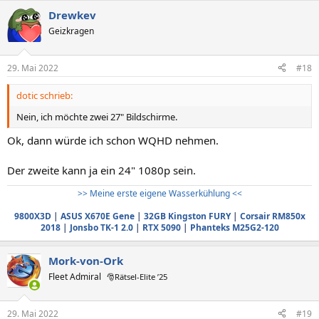
Drewkev
Geizkragen
29. Mai 2022
#18
dotic schrieb:
Nein, ich möchte zwei 27" Bildschirme.
Ok, dann würde ich schon WQHD nehmen.
Der zweite kann ja ein 24" 1080p sein.
>> Meine erste eigene Wasserkühlung <<
9800X3D
|
ASUS X670E Gene
|
32GB Kingston FURY
|
Corsair RM850x
2018
|
Jonsbo TK-1 2.0
|
RTX 5090
|
Phanteks M25G2-120
Mork-von-Ork
Fleet Admiral
🎅Rätsel-Elite ’25
29. Mai 2022
#19