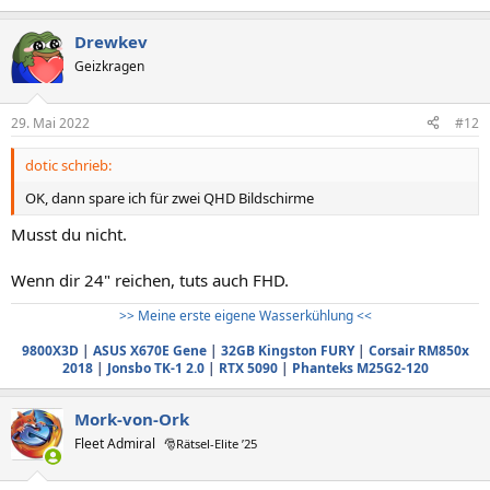
Drewkev
Geizkragen
29. Mai 2022
#12
dotic schrieb:
OK, dann spare ich für zwei QHD Bildschirme
Musst du nicht.
Wenn dir 24" reichen, tuts auch FHD.
>> Meine erste eigene Wasserkühlung <<
9800X3D
|
ASUS X670E Gene
|
32GB Kingston FURY
|
Corsair RM850x
2018
|
Jonsbo TK-1 2.0
|
RTX 5090
|
Phanteks M25G2-120
Mork-von-Ork
Fleet Admiral
🎅Rätsel-Elite ’25