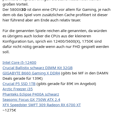
großen Vorteil.
Der 5800X
3D
ist dann eine CPU vor allem für Gaming, je nach
dem ob das Spiel vom zusätzlichen Cache profitiert ist dieser
hier führend aber am Ende auch relativ teuer.
Für die genannten Spiele reichen alle genannten, da würden
es übrigens auch locker die CPUs aus der kleineren
Konfiguration tun, sprich ein 12400/5600(X), 1750€ sind
dafür nicht nötig gerade wenn auch nur FHD gespielt werden
soll.
Intel Core i5-12400
Crucial Ballistix schwarz DIMM Kit 32GB
GIGABYTE B660 Gaming X DDR4
(gibts bei MF in den DAMN
Deals gerade für 139€)
Crucial P5 SSD 1TB
(gibts gerade für 89€ im Angebot)
Arctic Freezer i35
Phanteks Eclipse P400A schwarz
Seasonic Focus GX 750W ATX 2.4
XFX Speedster SWFT 309 Radeon RX 6700 XT
~1275€