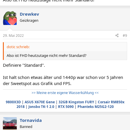
Drewkev
Geizkragen
29. Mai 2022
#9
dotic schrieb:
Also ist FHD heutzutage nicht mehr Standard?
Definiere "Standard".
Ist halt schon etwas älter und 1440p war schon vor 5 Jahren
der Sweetspot aus Grafik und FPS.
>> Meine erste eigene Wasserkühlung <<
9800X3D
|
ASUS X670E Gene
|
32GB Kingston FURY
|
Corsair RM850x
2018
|
Jonsbo TK-1 2.0
|
RTX 5090
|
Phanteks M25G2-120
Tornavida
Banned