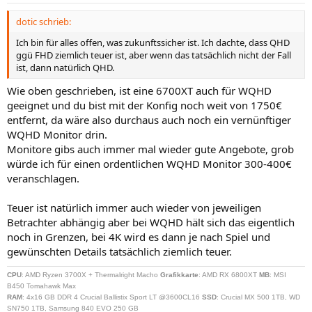
dotic schrieb:
Ich bin für alles offen, was zukunftssicher ist. Ich dachte, dass QHD
ggü FHD ziemlich teuer ist, aber wenn das tatsächlich nicht der Fall
ist, dann natürlich QHD.
Wie oben geschrieben, ist eine 6700XT auch für WQHD
geeignet und du bist mit der Konfig noch weit von 1750€
entfernt, da wäre also durchaus auch noch ein vernünftiger
WQHD Monitor drin.
Monitore gibs auch immer mal wieder gute Angebote, grob
würde ich für einen ordentlichen WQHD Monitor 300-400€
veranschlagen.
Teuer ist natürlich immer auch wieder von jeweiligen
Betrachter abhängig aber bei WQHD hält sich das eigentlich
noch in Grenzen, bei 4K wird es dann je nach Spiel und
gewünschten Details tatsächlich ziemlich teuer.
CPU
: AMD Ryzen 3700X + Thermalright Macho
Grafikkarte
: AMD RX 6800XT
MB
: MSI
B450 Tomahawk Max
RAM
: 4x16 GB DDR 4 Crucial Ballistix Sport LT @3600CL16
SSD
: Crucial MX 500 1TB, WD
SN750 1TB, Samsung 840 EVO 250 GB