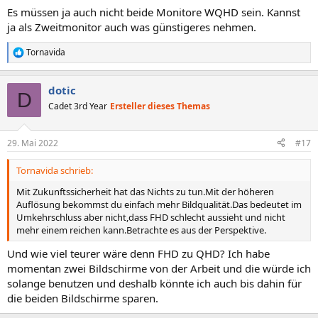
Es müssen ja auch nicht beide Monitore WQHD sein. Kannst
ja als Zweitmonitor auch was günstigeres nehmen.
Tornavida
R
e
a
dotic
k
D
t
Cadet 3rd Year
Ersteller dieses Themas
i
o
n
29. Mai 2022
#17
e
n
Tornavida schrieb:
:
Mit Zukunftssicherheit hat das Nichts zu tun.Mit der höheren
Auflösung bekommst du einfach mehr Bildqualität.Das bedeutet im
Umkehrschluss aber nicht,dass FHD schlecht aussieht und nicht
mehr einem reichen kann.Betrachte es aus der Perspektive.
Und wie viel teurer wäre denn FHD zu QHD? Ich habe
momentan zwei Bildschirme von der Arbeit und die würde ich
solange benutzen und deshalb könnte ich auch bis dahin für
die beiden Bildschirme sparen.