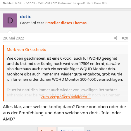
NZXT C Series C750 Gold Core
Netzteil
:
Gehäuse:
be quiet! Silent Base 802
dotic
D
Cadet 3rd Year
Ersteller dieses Themas
29. Mai 2022
#20
Mork-von-Ork schrieb:
Wie oben geschrieben, ist eine 6700XT auch für WQHD geeignet
und du bist mit der Konfig noch weit von 1750€ entfernt, da wäre
also durchaus auch noch ein vernünftiger WQHD Monitor drin.
Monitore gibs auch immer mal wieder gute Angebote, grob würde
ich für einen ordentlichen WQHD Monitor 300-400€ veranschlagen.
Teuer ist natürlich immer auch wieder von jeweiligen Betrachter
abhängig aber bei WQHD hält sich das eigentlich noch in Grenzen,
Zum Vergrößern anklicken....
bei 4K wird es dann je nach Spiel und gewünschten Details
tatsächlich ziemlich teuer.
Alles klar, aber welche konfig dann? Deine von oben oder die
aus der Empfehlung und dann welche von dort - Intel oder
AMD?