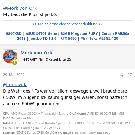
@Mork-von-Ork
My bad, die Plus ist ja 4.0.
>> Meine erste eigene Wasserkühlung <<
9800X3D
|
ASUS X670E Gene
|
32GB Kingston FURY
|
Corsair RM850x
2018
|
Jonsbo TK-1 2.0
|
RTX 5090
|
Phanteks M25G2-120
Mork-von-Ork
Fleet Admiral
🎅Rätsel-Elite ’25
29. Mai 2022
#7
@Tornavida
Die Wahl des NTs war vor allem deswegen, weil brauchbare
650W im Augenblick kaum günstiger waren, sonst hätte ich
auch ein 650W genommen.
CPU
: AMD Ryzen 3700X + Thermalright Macho
Grafikkarte
: AMD RX 6800XT
MB
: MSI
B450 Tomahawk Max
RAM
: 4x16 GB DDR 4 Crucial Ballistix Sport LT @3600CL16
SSD
: Crucial MX 500 1TB, WD
SN750 1TB, Samsung 840 EVO 250 GB
NZXT C Series C750 Gold Core
Netzteil
:
Gehäuse:
be quiet! Silent Base 802