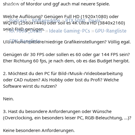
shadow of Mordor und ggf auch mal neuere Spiele.
Regeln
Welche Auflösung? Genügen Full HD (1920x1080) oder
Podcast
RAMageddon
RTX 5000 „Deals“
WQHD (2560x1440) oder soll es 4K Ultra HD (3840x2160)
sein? FHD genügen.
RX 9000 „Deals“
Ideale Gaming-PCs
GPU-Rangliste
CPU-Rangliste
Ultra/hohe/mittlere/niedrige Grafikeinstellungen? Völlig egal.
Genügen dir 30 FPS oder sollen es 60 oder gar 144 FPS sein?
Eher Richtung 60 fps, je nach dem, ob es das Budget hergibt.
2. Möchtest du den PC für Bild-/Musik-/Videobearbeitung
oder CAD nutzen? Als Hobby oder bist du Profi? Welche
Software wirst du nutzen?
Nein.
3. Hast du besondere Anforderungen oder Wünsche
(Overclocking, ein besonders leiser PC, RGB-Beleuchtung, …)?
Keine besonderen Anforderungen.