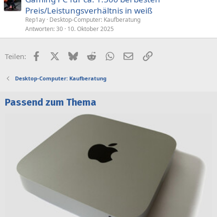
Preis/Leistungsverhältnis in weiß
Rep1ay
Desktop-Computer: Kaufberatung
Antworten
30
10. Oktober 2025
Facebook
X (Twitter)
Bluesky
Reddit
WhatsApp
E-Mail
Link
Teilen:
Desktop-Computer: Kaufberatung
Passend zum Thema