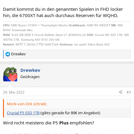
Damit kommst du in den genannten Spielen in FHD locker
hin, die 6700XT hat auch durchaus Reserven für WQHD.
CPU
: AMD Ryzen 3700X + Thermalright Macho
Grafikkarte
: AMD RX 6800XT
MB
: MSI
B450 Tomahawk Max
RAM
: 4x16 GB DDR 4 Crucial Ballistix Sport LT @3600CL16
SSD
: Crucial MX 500 1TB, WD
SN750 1TB, Samsung 840 EVO 250 GB
NZXT C Series C750 Gold Core
Netzteil
:
Gehäuse:
be quiet! Silent Base 802
Drewkev
R
e
a
Drewkev
k
t
Geizkragen
i
o
n
29. Mai 2022
#3
e
n
Mork-von-Ork schrieb:
:
Crucial P5 SSD 1TB
(gibts gerade für 89€ im Angebot)
Wird nicht meistens die P5
Plus
empfohlen?