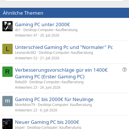
Ähnliche Themen
Gaming PC unter 2000€
ds1
Desktop-Computer: Kaufberatung
Antworten
47
20. Juli 2026
Unterschied Gaming Pc und "Normaler" Pc
L
Leonardo382
Desktop-Computer: Kaufberatung
Antworten
52
21. Juli 2026
F
Verbesserungsvorschläge gür ein 1400€
R
r
Gaming PC (Erster Gaming PC)
a
Roku09
Desktop-Computer: Kaufberatung
g
Antworten
23
26. Juni 2026
e
Gaming PC bis 2000€ für Neulinge
MoinMoin79
Desktop-Computer: Kaufberatung
Antworten
22
6. Juli 2026
Neuer Gaming PC bis 2000€
Jinjael
Desktop-Computer: Kaufberatung