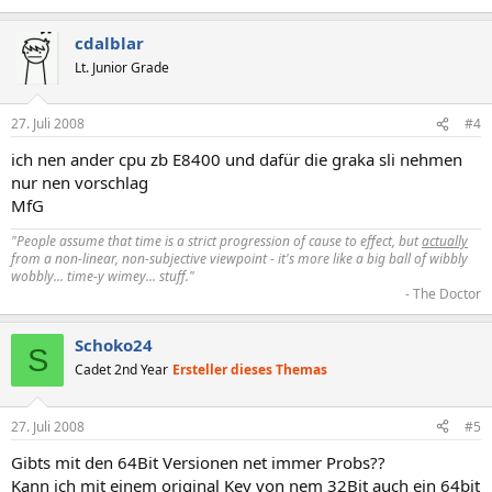
cdalblar
Lt. Junior Grade
27. Juli 2008
#4
ich nen ander cpu zb E8400 und dafür die graka sli nehmen
nur nen vorschlag
MfG
"People assume that time is a strict progression of cause to effect, but
actually
from a non-linear, non-subjective viewpoint - it's more like a big ball of wibbly
wobbly... time-y wimey... stuff."
- The Doctor​
Schoko24
S
Cadet 2nd Year
Ersteller dieses Themas
27. Juli 2008
#5
Gibts mit den 64Bit Versionen net immer Probs??
Kann ich mit einem original Key von nem 32Bit auch ein 64bit