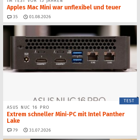
IM TEST VOR 15 JAHREN
Apples Mac Mini war unflexibel und teuer
Kommentare
35
01.08.2026
TEST
ASUS NUC 16 PRO
Extrem schneller Mini-PC mit Intel Panther
Lake
Kommentare
79
31.07.2026