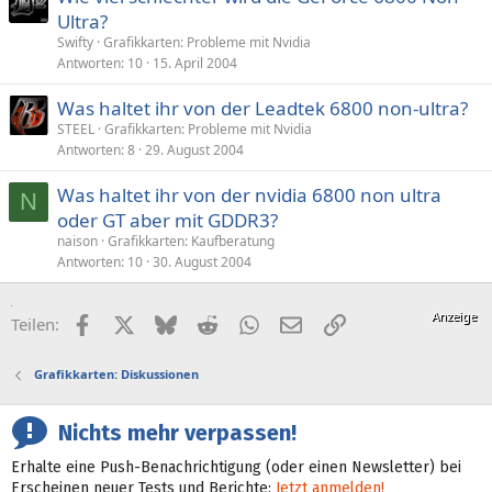
Ultra?
Swifty
Grafikkarten: Probleme mit Nvidia
Antworten
10
15. April 2004
Was haltet ihr von der Leadtek 6800 non-ultra?
STEEL
Grafikkarten: Probleme mit Nvidia
Antworten
8
29. August 2004
Was haltet ihr von der nvidia 6800 non ultra
N
oder GT aber mit GDDR3?
naison
Grafikkarten: Kaufberatung
Antworten
10
30. August 2004
Facebook
X (Twitter)
Bluesky
Reddit
WhatsApp
E-Mail
Link
Teilen:
Grafikkarten: Diskussionen
Nichts mehr verpassen!
Erhalte eine Push-Benachrichtigung (oder einen Newsletter) bei
Erscheinen neuer Tests und Berichte:
Jetzt anmelden!