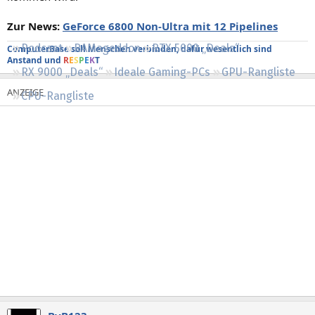
Regeln
Zur News:
GeForce 6800 Non-Ultra mit 12 Pipelines
Podcast
RAMageddon
RTX 5000 „Deals“
ComputerBase soll Menschen verbinden, dafür wesentlich sind
Anstand und
R
E
S
P
E
K
T
RX 9000 „Deals“
Ideale Gaming-PCs
GPU-Rangliste
CPU-Rangliste