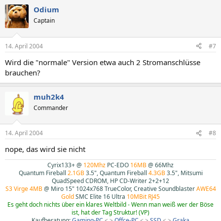
Odium
Captain
14. April 2004
#7
Wird die "normale" Version etwa auch 2 Stromanschlüsse
brauchen?
muh2k4
Commander
14. April 2004
#8
nope, das wird sie nicht
Cyrix133+ @
120Mhz
PC-EDO
16MB
@ 66Mhz
Quantum Fireball
2.1GB
3.5", Quantum Fireball
4.3GB
3.5", Mitsumi
QuadSpeed CDROM, HP CD-Writer 2+2+12
S3 Virge 4MB
@ Miro 15" 1024x768 TrueColor, Creative Soundblaster
AWE64
Gold
SMC Elite 16 Ultra
10MBit RJ45
Es geht doch nichts über ein klares Weltbild - Wenn man weiß wer der Böse
ist, hat der Tag Struktur! (VP)
Kaufberatung:
Gaming-PC
< >
Offce-PC
< >
SSD
< >
Graka