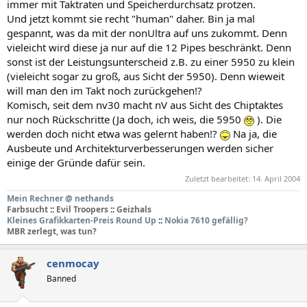
immer mit Taktraten und Speicherdurchsatz protzen.
Und jetzt kommt sie recht "human" daher. Bin ja mal
gespannt, was da mit der nonUltra auf uns zukommt. Denn
vieleicht wird diese ja nur auf die 12 Pipes beschränkt. Denn
sonst ist der Leistungsunterscheid z.B. zu einer 5950 zu klein
(vieleicht sogar zu groß, aus Sicht der 5950). Denn wieweit
will man den im Takt noch zurückgehen!?
Komisch, seit dem nv30 macht nV aus Sicht des Chiptaktes
nur noch Rückschritte (Ja doch, ich weis, die 5950
). Die
werden doch nicht etwa was gelernt haben!?
Na ja, die
Ausbeute und Architekturverbesserungen werden sicher
einige der Gründe dafür sein.
Zuletzt bearbeitet:
14. April 2004
Mein Rechner @ nethands
Farbsucht
::
Evil Troopers
::
Geizhals
Kleines Grafikkarten-Preis Round Up
::
Nokia 7610 gefällig?
MBR zerlegt, was tun?
cenmocay
Banned