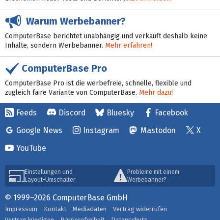
Warum Werbebanner?
ComputerBase berichtet unabhängig und verkauft deshalb keine
Inhalte, sondern Werbebanner.
Mehr erfahren!
ComputerBase Pro
ComputerBase Pro ist die werbefreie, schnelle, flexible und
zugleich faire Variante von ComputerBase.
Mehr dazu!
Feeds
Discord
Bluesky
Facebook
Google News
Instagram
Mastodon
X
YouTube
Einstellungen und
Probleme mit einem
Layout-Umschalter
Werbebanner?
© 1999–2026 ComputerBase GmbH
Impressum
Kontakt
Mediadaten
Vertrag widerrufen
Vertrag kündigen
Barrierefreiheit
Datenschutz