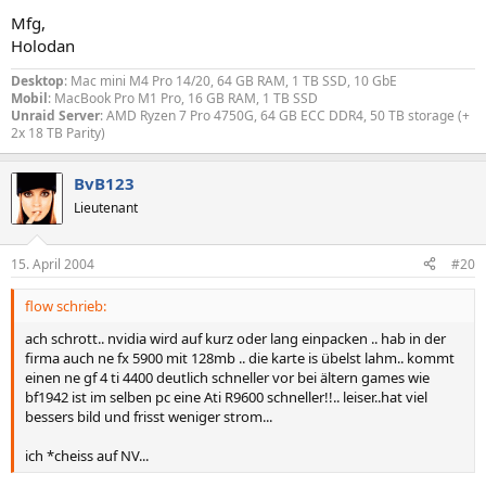
Mfg,
Holodan
Desktop
: Mac mini M4 Pro 14/20, 64 GB RAM, 1 TB SSD, 10 GbE
Mobil
: MacBook Pro M1 Pro, 16 GB RAM, 1 TB SSD
Unraid Server
: AMD Ryzen 7 Pro 4750G, 64 GB ECC DDR4, 50 TB storage (+
2x 18 TB Parity)
BvB123
Lieutenant
15. April 2004
#20
flow schrieb:
ach schrott.. nvidia wird auf kurz oder lang einpacken .. hab in der
firma auch ne fx 5900 mit 128mb .. die karte is übelst lahm.. kommt
einen ne gf 4 ti 4400 deutlich schneller vor bei ältern games wie
bf1942 ist im selben pc eine Ati R9600 schneller!!.. leiser..hat viel
bessers bild und frisst weniger strom...
ich *cheiss auf NV...