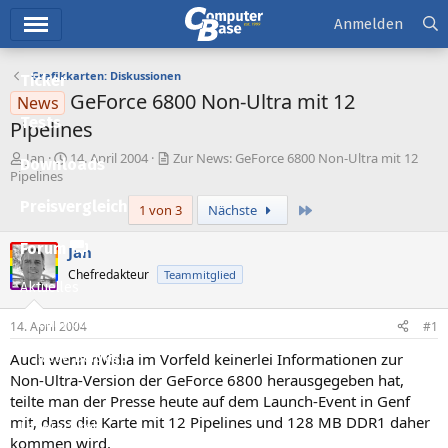
Hauptmenü
Anmelden
Grafikkarten: Diskussionen
Ticker
GeForce 6800 Non-Ultra mit 12
News
Tests
Pipelines
E
E
Jan
14. April 2004
Zur News: GeForce 6800 Non-Ultra mit 12
Downloads
r
r
Pipelines
s
s
Preisvergleich
Letzte
1 von 3
Nächste
t
t
e
e
l
l
Forum
Jan
l
l
Chefredakteur
Teammitglied
e
t
Aktuelles
r
a
m
Empfohlene Inhalte
14. April 2004
#1
Auch wenn nVidia im Vorfeld keinerlei Informationen zur
Neue Beiträge
Non-Ultra-Version der GeForce 6800 herausgegeben hat,
Neueste Aktivitäten
teilte man der Presse heute auf dem Launch-Event in Genf
mit, dass die Karte mit 12 Pipelines und 128 MB DDR1 daher
Leserartikel
kommen wird.