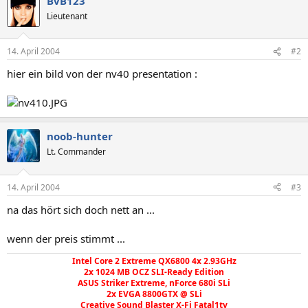
BvB123
Lieutenant
14. April 2004
#2
hier ein bild von der nv40 presentation :
noob-hunter
Lt. Commander
14. April 2004
#3
na das hört sich doch nett an ...
wenn der preis stimmt ...
Intel Core 2 Extreme QX6800 4x 2.93GHz
2x 1024 MB OCZ SLI-Ready Edition
ASUS Striker Extreme, nForce 680i SLi
2x EVGA 8800GTX @ SLi
Creative Sound Blaster X-Fi Fatal1ty