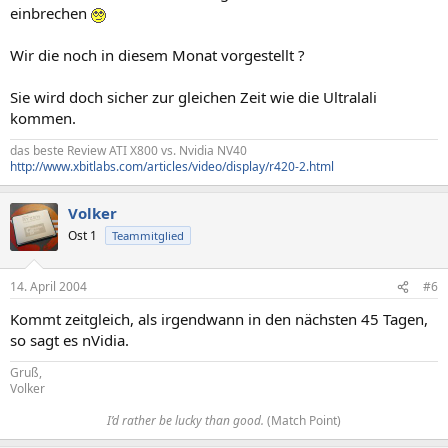
einbrechen
Wir die noch in diesem Monat vorgestellt ?
Sie wird doch sicher zur gleichen Zeit wie die Ultralali
kommen.
das beste Review ATI X800 vs. Nvidia NV40
http://www.xbitlabs.com/articles/video/display/r420-2.html
Volker
Ost 1
Teammitglied
14. April 2004
#6
Kommt zeitgleich, als irgendwann in den nächsten 45 Tagen,
so sagt es nVidia.
Gruß,
Volker
I’d rather be lucky than good.
(Match Point)​