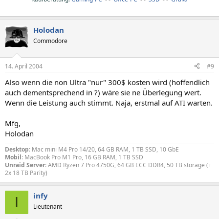
Holodan
Commodore
14. April 2004
#9
Also wenn die non Ultra "nur" 300$ kosten wird (hoffendlich
auch dementsprechend in ?) wäre sie ne Überlegung wert.
Wenn die Leistung auch stimmt. Naja, erstmal auf ATI warten.
Mfg,
Holodan
Desktop
: Mac mini M4 Pro 14/20, 64 GB RAM, 1 TB SSD, 10 GbE
Mobil
: MacBook Pro M1 Pro, 16 GB RAM, 1 TB SSD
Unraid Server
: AMD Ryzen 7 Pro 4750G, 64 GB ECC DDR4, 50 TB storage (+
2x 18 TB Parity)
infy
I
Lieutenant