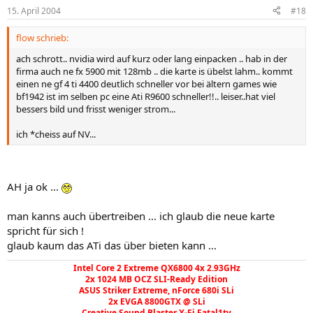
15. April 2004
#18
flow schrieb:
ach schrott.. nvidia wird auf kurz oder lang einpacken .. hab in der
firma auch ne fx 5900 mit 128mb .. die karte is übelst lahm.. kommt
einen ne gf 4 ti 4400 deutlich schneller vor bei ältern games wie
bf1942 ist im selben pc eine Ati R9600 schneller!!.. leiser..hat viel
bessers bild und frisst weniger strom...
ich *cheiss auf NV...
AH ja ok ...
man kanns auch übertreiben ... ich glaub die neue karte
spricht für sich !
glaub kaum das ATi das über bieten kann ...
Intel Core 2 Extreme QX6800 4x 2.93GHz
2x 1024 MB OCZ SLI-Ready Edition
ASUS Striker Extreme, nForce 680i SLi
2x EVGA 8800GTX @ SLi
Creative Sound Blaster X-Fi Fatal1ty