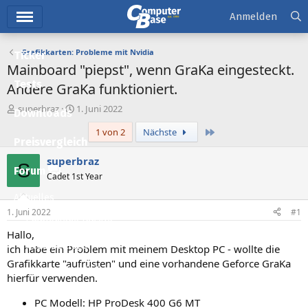
Hauptmenü
Anmelden
Grafikkarten: Probleme mit Nvidia
Ticker
Mainboard "piepst", wenn GraKa eingesteckt.
Tests
Andere GraKa funktioniert.
E
E
superbraz
1. Juni 2022
Downloads
r
r
Letzte
1 von 2
Nächste
s
s
Preisvergleich
t
t
e
e
superbraz
S
l
l
Forum
Cadet 1st Year
l
l
e
t
Aktuelles
r
a
1. Juni 2022
#1
m
Empfohlene Inhalte
Hallo,
Neue Beiträge
ich habe ein Problem mit meinem Desktop PC - wollte die
Grafikkarte "aufrüsten" und eine vorhandene Geforce GraKa
Neueste Aktivitäten
hierfür verwenden.
Leserartikel
PC Modell: HP ProDesk 400 G6 MT