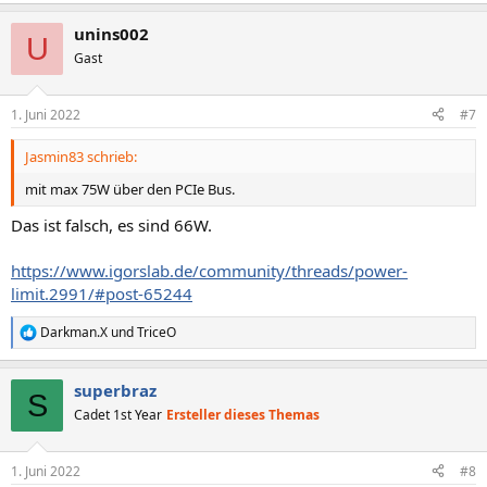
e
a
unins002
k
U
t
Gast
i
o
n
1. Juni 2022
#7
e
n
Jasmin83 schrieb:
:
mit max 75W über den PCIe Bus.
Das ist falsch, es sind 66W.
https://www.igorslab.de/community/threads/power-
limit.2991/#post-65244
Darkman.X
und
TriceO
R
e
a
superbraz
k
S
t
Cadet 1st Year
Ersteller dieses Themas
i
o
n
1. Juni 2022
#8
e