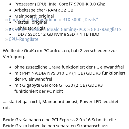
Prozessor (CPU): Intel Core i7 9700-K 3.0 Ghz
Regeln
Arbeitsspeicher (RAM): 32 GB
Mainboard: original
Podcast
RAMageddon
RTX 5000 „Deals“
Netzteil: original
Gehäuse: origial
RX 9000 „Deals“
Ideale Gaming-PCs
GPU-Rangliste
HDD / SSD: 512 GB Nvme SSD + 1 TB HDD
CPU-Rangliste
Wollte die GraKa im PC aufrüsten, hab 2 verschiedene zur
Verfügung.
ohne zusätzliche GraKa funktioniert der PC einwandfrei
mit PNY NVIDIA NVS 310 DP (1 GB) GDDR3 funktioniert
der PC einwandfrei
mit Gigabyte GeForce GT 630 (2 GB) GDDR3
funktioniert der PC nicht
.....startet gar nicht, Mainboard piepst, Power LED leuchtet
rot.
Beide GraKa haben eine PCI Express 2.0 x16 Schnittstelle.
Beide Graka haben keinen separaten Stromanschluss.