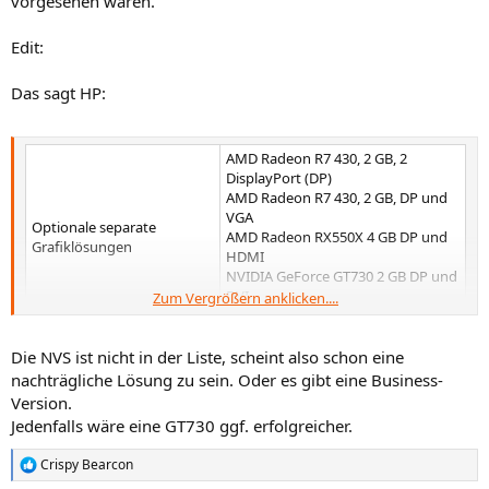
vorgesehen waren.
Edit:
Das sagt HP:
AMD Radeon R7 430, 2 GB, 2
DisplayPort (DP)
AMD Radeon R7 430, 2 GB, DP und
VGA
Optionale separate
AMD Radeon RX550X 4 GB DP und
Grafiklösungen​
HDMI
NVIDIA GeForce GT730 2 GB DP und
DVI
Zum Vergrößern anklicken....
AMD Radeon 530 mit 2 GB GDDR5​
Die NVS ist nicht in der Liste, scheint also schon eine
nachträgliche Lösung zu sein. Oder es gibt eine Business-
Version.
Jedenfalls wäre eine GT730 ggf. erfolgreicher.
Crispy Bearcon
R