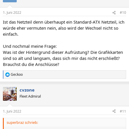
1. Juni 2022
#10
Ist das Netzteil denn überhaupt ein Standard-ATX Netzteil, ich
würde eher vermuten nein, also wird der Wechsel nicht so
einfach.
Und nochmal meine Frage:
Was ist der Hintergrund dieser Aufrüstung? Die Grafikkarten
sind so alt und langsam, dass sich mir das nicht erschließt?
Brauchst du die Anschlüsse?
Geckoo
R
e
a
cvzone
k
t
Fleet Admiral
i
o
n
1. Juni 2022
#11
e
n
superbraz schrieb:
: