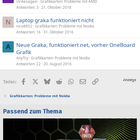
strikesagain
Grafikkarten: Probleme mit AMD
Antworten
3
21. Oktober 2018
Laptop graka funktioniert nicht
N
nico8852
Grafikkarten: Probleme mit Nvidia
Antworten
16
31. Oktober 2016
Neue Graka, funktioniert net, vorher OneBoard
A
Grafik
AnyTry
Grafikkarten: Probleme mit Nvidia
Antworten
22
20. August 2016
Facebook
X (Twitter)
Bluesky
Reddit
WhatsApp
E-Mail
Link
Teilen:
Grafikkarten: Probleme mit Nvidia
Passend zum Thema