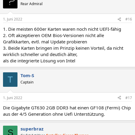
t
Rear Admiral
i
o
n
1. Juni 2022
#16
e
n
1. Die meisten 600er Karten waren noch nicht UEFI-fähig
:
2. Oft akzeptieren OEM Bios-Versionen nicht alle
Grafikkarten, evtl. mal Update probieren
3. Beide Karten bringen im Prinzip keinen Vorteil, da nicht
wirklich schneller und deutlich älter,
als die integrierte Lösung von Intel
Tom-S
T
Captain
1. Juni 2022
#17
Die Gigabyte GT630 2GB DDR3 hat einen GF108 (Fermi) Chip
aus der 4/5 Generation ohne Uefi Unterstützung.
superbraz
S