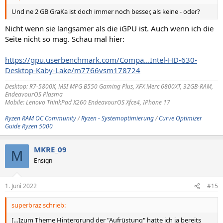
Und ne 2 GB GraKa ist doch immer noch besser, als keine - oder?
Nicht wenn sie langsamer als die iGPU ist. Auch wenn ich die
Seite nicht so mag. Schau mal hier:
https://gpu.userbenchmark.com/Compa...Intel-HD-630-
Desktop-Kaby-Lake/m7766vsm178724
Desktop: R7-5800X, MSI MPG B550 Gaming Plus, XFX Merc 6800XT, 32GB-RAM,
EndeavourOS Plasma
Mobile: Lenovo ThinkPad X260 EndeavourOS Xfce4, IPhone 17
Ryzen RAM OC Community
/
Ryzen - Systemoptimierung
/
Curve Optimizer
Guide Ryzen 5000
MKRE_09
M
Ensign
1. Juni 2022
#15
superbraz schrieb:
[…]zum Theme Hintergrund der "Aufrüstung" hatte ich ja bereits