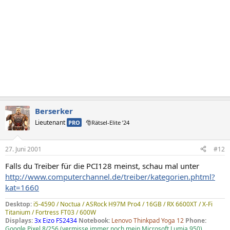
Berserker
Lieutenant
PRO
🎅Rätsel-Elite ’24
27. Juni 2001
#12
Falls du Treiber für die PCI128 meinst, schau mal unter
http://www.computerchannel.de/treiber/kategorien.phtml?
kat=1660
Desktop:
i5-4590 / Noctua / ASRock H97M Pro4 / 16GB / RX 6600XT / X-Fi
Titanium / Fortress FT03 / 600W
Displays:
3x Eizo FS2434
Notebook:
Lenovo Thinkpad Yoga 12
Phone:
Google Pixel 8/256 (vermisse immer noch mein Microsoft Lumia 950)