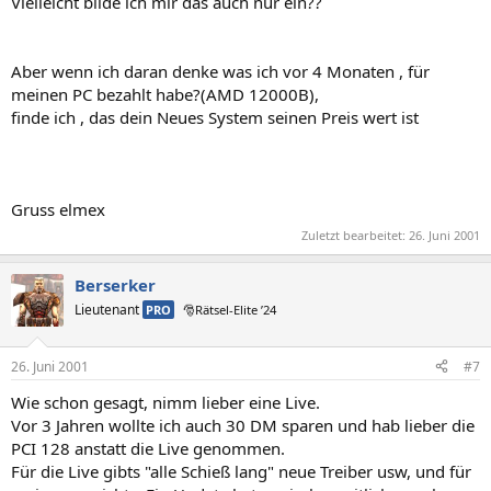
Vielleicht bilde ich mir das auch nur ein??
Aber wenn ich daran denke was ich vor 4 Monaten , für
meinen PC bezahlt habe?(AMD 12000B),
finde ich , das dein Neues System seinen Preis wert ist
Gruss elmex
Zuletzt bearbeitet:
26. Juni 2001
Berserker
Lieutenant
PRO
🎅Rätsel-Elite ’24
26. Juni 2001
#7
Wie schon gesagt, nimm lieber eine Live.
Vor 3 Jahren wollte ich auch 30 DM sparen und hab lieber die
PCI 128 anstatt die Live genommen.
Für die Live gibts "alle Schieß lang" neue Treiber usw, und für