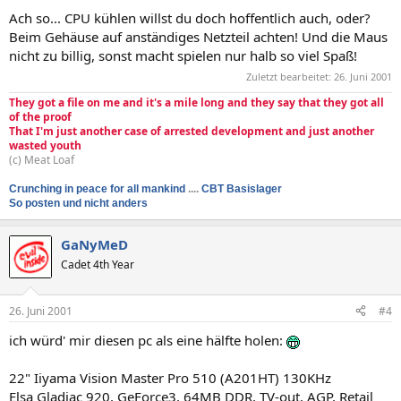
Ach so... CPU kühlen willst du doch hoffentlich auch, oder?
Beim Gehäuse auf anständiges Netzteil achten! Und die Maus
nicht zu billig, sonst macht spielen nur halb so viel Spaß!
Zuletzt bearbeitet:
26. Juni 2001
They got a file on me and it's a mile long and they say that they got all
of the proof
That I'm just another case of arrested development and just another
wasted youth
(c) Meat Loaf
Crunching in peace for all mankind
....
CBT Basislager
So posten und nicht anders
GaNyMeD
Cadet 4th Year
26. Juni 2001
#4
ich würd' mir diesen pc als eine hälfte holen:
22" Iiyama Vision Master Pro 510 (A201HT) 130KHz
Elsa Gladiac 920, GeForce3, 64MB DDR, TV-out, AGP, Retail