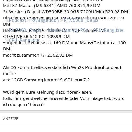
Regeln
MSI K7-Master (MS-6341) AMD 760 371,99 DM
2x Western Digital WD300BB 30.0GB 7200U/Min 529.98 DM
Die Platten kommen an PROMISE FastTrak100 RAID 209,99
Podcast
RAMageddon
RTX 5000 „Deals“
DM
Hercules 3D Prophet 4500 64MB AGP 289,99 DM
RX 9000 „Deals“
Ideale Gaming-PCs
GPU-Rangliste
CREATIVE SB 512 PCI 109,99 DM
CPU-Rangliste
+ irgendein Gehäuse ca. 160 DM und Maus+Tastatur ca. 100
DM
macht zusammen +/- 2362,92 DM
Als OS kommt selbstverständlich Win2k Pro drauf und auf
meine
alte 12GB Samsung kommt SuSE Linux 7.2
Würd gern Eure Meinung dazu hören/lesen.
Falls ihr irgendwelche Einwende oder Vorschläge habt würd
ich die gern "hören".