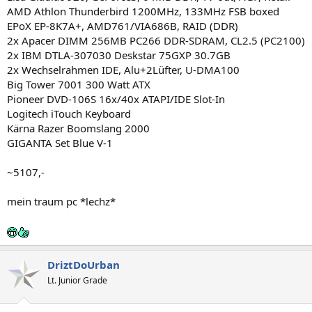
AMD Athlon Thunderbird 1200MHz, 133MHz FSB boxed
EPoX EP-8K7A+, AMD761/VIA686B, RAID (DDR)
2x Apacer DIMM 256MB PC266 DDR-SDRAM, CL2.5 (PC2100)
2x IBM DTLA-307030 Deskstar 75GXP 30.7GB
2x Wechselrahmen IDE, Alu+2Lüfter, U-DMA100
Big Tower 7001 300 Watt ATX
Pioneer DVD-106S 16x/40x ATAPI/IDE Slot-In
Logitech iTouch Keyboard
Kärna Razer Boomslang 2000
GIGANTA Set Blue V-1
~5107,-
mein traum pc *lechz*
DriztDoUrban
Lt. Junior Grade