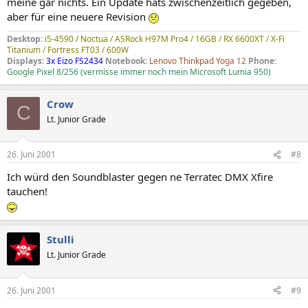
meine gar nichts. Ein Update hats zwischenzeitlich gegeben,
aber für eine neuere Revision
Desktop:
i5-4590 / Noctua / ASRock H97M Pro4 / 16GB / RX 6600XT / X-Fi
Titanium / Fortress FT03 / 600W
Displays:
3x Eizo FS2434
Notebook:
Lenovo Thinkpad Yoga 12
Phone:
Google Pixel 8/256 (vermisse immer noch mein Microsoft Lumia 950)
Crow
C
Lt. Junior Grade
26. Juni 2001
#8
Ich würd den Soundblaster gegen ne Terratec DMX Xfire
tauchen!
Stulli
Lt. Junior Grade
26. Juni 2001
#9