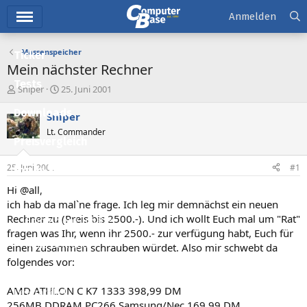
Hauptmenü
Anmelden
Massenspeicher
Ticker
Mein nächster Rechner
Tests
E
E
Sniper
25. Juni 2001
r
r
Downloads
s
s
Sniper
t
t
Lt. Commander
e
e
Preisvergleich
l
l
l
l
25. Juni 2001
#1
Forum
e
t
r
a
Hi @all,
Aktuelles
m
ich hab da mal`ne frage. Ich leg mir demnächst ein neuen
Rechner zu (Preis bis 2500.-). Und ich wollt Euch mal um "Rat"
Empfohlene Inhalte
fragen was Ihr, wenn ihr 2500.- zur verfügung habt, Euch für
Neue Beiträge
einen zusammen schrauben würdet. Also mir schwebt da
folgendes vor:
Neueste Aktivitäten
AMD ATHLON C K7 1333 398,99 DM
Leserartikel
256MB DDRAM PC266 Samsung/Nec 169,99 DM