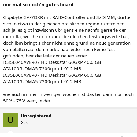
nur mal so noch'n gutes board
Gigabyte GA-7DXR mit RAID-Controller und 3xDIMM, dürfte
sich in etwa in der gleichen preislichen region rumtreiben!
ach ja, es gibt inzwischn übrigens eine nachfolgerserie der
ibm-dtla, welche im grunde die gleichen leistungswerte hat,
doch ibm bringt sicher nicht ohne grund ne neue generation
von platten auf den markt, hab leider noch keine Test
gefunden, heir die teile der neuen serie:
IC35L040AVER07 HD Deskstar 60GXP 40,0 GB
ATA100/UDMA5 7200rpm 1.0" 2 MB
IC35L060AVER07 HD Deskstar 60GXP 60,0 GB
ATA100/UDMA5 7200rpm 1.0" 2 MB
wie auch immer in wenigen wochen ist das teil dann nur noch
50% - 75% wert, leider.......
Unregistered
U
Gast