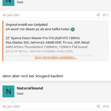
Gast
28. Juni 2001
#17
Original erstellt von GaNyMeD
ich würd' mir diesen pc als eine hälfte holen:
22" Iiyama Vision Master Pro 510 (A201HT) 130KHz
Elsa Gladiac 920, GeForce3, 64MB DDR, TV-out, AGP, Retail
AMD Athlon Thunderbird 1200MHz, 133MHz FSB boxed
EPoX EP-8K7A+, AMD761/VIA686B, RAID (DDR)
2x Apacer DIMM 256MB PC266 DDR-SDRAM, CL2.5 (PC2100)
Zum Vergrößern anklicken....
2x IBM DTLA-307030 Deskstar 75GXP 30.7GB
2x Wechselrahmen IDE, Alu+2Lüfter, U-DMA100
Big Tower 7001 300 Watt ATX
Pioneer DVD-106S 16x/40x ATAPI/IDE Slot-In
dann aber nich bei Snogard kaufen!
Logitech iTouch Keyboard
Kärna Razer Boomslang 2000
GIGANTA Set Blue V-1
NaturalSound
N
Gast
~5107,-
mein traum pc *lechz*
28. Juni 2001
#18