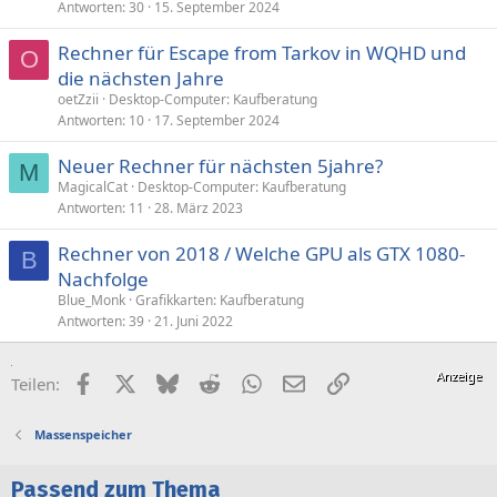
Antworten
30
15. September 2024
Rechner für Escape from Tarkov in WQHD und
O
die nächsten Jahre
oetZzii
Desktop-Computer: Kaufberatung
Antworten
10
17. September 2024
Neuer Rechner für nächsten 5jahre?
M
MagicalCat
Desktop-Computer: Kaufberatung
Antworten
11
28. März 2023
Rechner von 2018 / Welche GPU als GTX 1080-
B
Nachfolge
Blue_Monk
Grafikkarten: Kaufberatung
Antworten
39
21. Juni 2022
Facebook
X (Twitter)
Bluesky
Reddit
WhatsApp
E-Mail
Link
Teilen:
Massenspeicher
Passend zum Thema