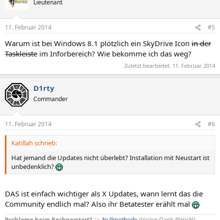
Lieutenant
11. Februar 2014
#5
Warum ist bei Windows 8.1 plötzlich ein SkyDrive Icon
in der
Taskleiste
im Inforbereich? Wie bekomme ich das weg?
Zuletzt bearbeitet:
11. Februar 2014
D1rty
Commander
11. Februar 2014
#6
Katillah schrieb:
Hat jemand die Updates nicht überlebt? Installation mit Neustart ist
unbedenklich?
DAS ist einfach wichtiger als X Updates, wann lernt das die
Community endlich mal? Also ihr Betatester erählt mal
Probleme beim Rechnerstart?
=>
Nullmethode
(Vielen Dank @HisN)