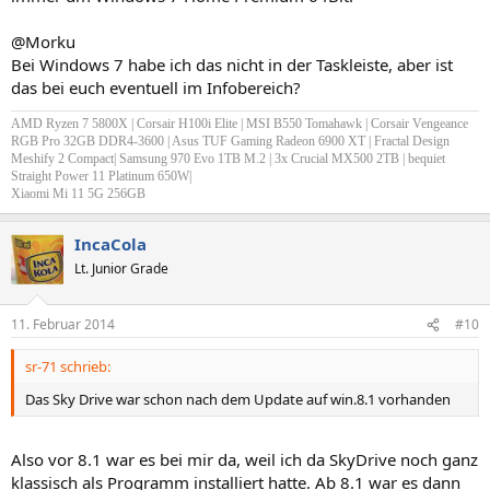
@Morku
Bei Windows 7 habe ich das nicht in der Taskleiste, aber ist
das bei euch eventuell im Infobereich?
AMD Ryzen 7 5800X | Corsair H100i Elite | MSI B550 Tomahawk | Corsair Vengeance
RGB Pro 32GB DDR4-3600 | Asus TUF Gaming Radeon 6900 XT | Fractal Design
Meshify 2 Compact| Samsung 970 Evo 1TB M.2 | 3x Crucial MX500 2TB | bequiet
Straight Power 11 Platinum 650W|
Xiaomi Mi 11 5G 256GB
IncaCola
Lt. Junior Grade
11. Februar 2014
#10
sr-71 schrieb:
Das Sky Drive war schon nach dem Update auf win.8.1 vorhanden
Also vor 8.1 war es bei mir da, weil ich da SkyDrive noch ganz
klassisch als Programm installiert hatte. Ab 8.1 war es dann