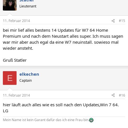
Lieutenant
11. Februar 2014
#15
bei mir lief alles bestens 14 Updates für W7 64 Home
Premium und nach dem Neustart alles super. Ich muss sagen
war mir aber auch egal da eine W7 neuinstall. sowieso mal
wieder ansteht.
Gruß Statler
elkechen
E
Captain
11. Februar 2014
#16
hier läuft auch alles wie es soll nach den Updates,Win 7 64.
LG
Mein Name ist kein Garant dafür das ich eine Frau bin.