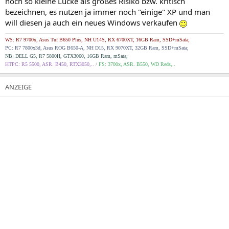
noch so kleine Lücke als großes Risiko bzw. kritisch
bezeichnen, es nutzen ja immer noch "einige" XP und man
will diesen ja auch ein neues Windows verkaufen
WS: R7 9700x, Asus
Tuf B650 Plus,
NH U14S, RX 6700XT, 16GB Ram, SSD+mSata;
PC:
R7 7800x3d, Asus ROG B650-A,
NH D15, RX 9070XT, 32GB Ram, SSD+mSata;
NB: DELL G5, R7 5800H, GTX3060, 16GB Ram, mSata;
HTPC: R5 5500,
ASR. B450,
RTX3050,..
/
FS: 3700x, ASR. B550, WD Reds,..