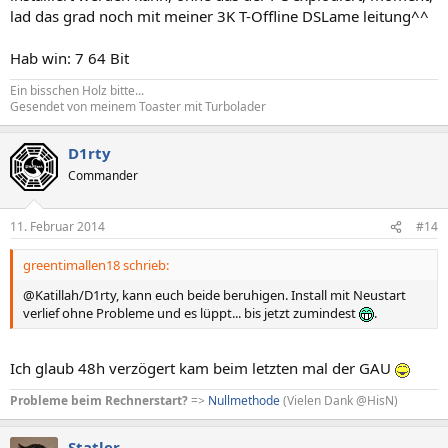
lad das grad noch mit meiner 3K T-Offline DSLame leitung^^
Hab win: 7 64 Bit
Ein bisschen Holz bitte...
Gesendet von meinem Toaster mit Turbolader
D1rty
Commander
11. Februar 2014
#14
greentimallen18 schrieb:
@Katillah/D1rty, kann euch beide beruhigen. Install mit Neustart
verlief ohne Probleme und es lüppt... bis jetzt zumindest
.
Ich glaub 48h verzögert kam beim letzten mal der GAU
Probleme beim Rechnerstart?
=>
Nullmethode
(Vielen Dank @HisN)
Statler