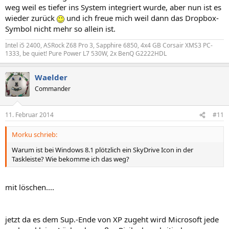
weg weil es tiefer ins System integriert wurde, aber nun ist es
wieder zurück
und ich freue mich weil dann das Dropbox-
Symbol nicht mehr so allein ist.
Intel i5 2400, ASRock Z68 Pro 3, Sapphire 6850, 4x4 GB Corsair XMS3 PC-
1333, be quiet! Pure Power L7 530W, 2x BenQ G2222HDL
Waelder
Commander
11. Februar 2014
#11
Morku schrieb:
Warum ist bei Windows 8.1 plötzlich ein SkyDrive Icon in der
Taskleiste? Wie bekomme ich das weg?
mit löschen....
jetzt da es dem Sup.-Ende von XP zugeht wird Microsoft jede