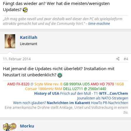
Fängt das wieder an? Wer hat die meisten/wenigsten
Updates?
„Ich mag gabe nevell und zwar deshalb weil dieser den PC als spieleplatform
attraktiv gemacht hat und auf die Community hört.“ –
time-machine
Katillah
Lieutenant
11. Februar 2014
#4
Hat jemand die Updates nicht überlebt? Installation mit
Neustart ist unbedenklich?
AMD FX-8320
@
Scyte Mine rev. B
GB 990FXA UD5
AMD HD 7970
16GB
Corsair 1866mHz RAM
DELL U2711 @ 2560x1440
History of USA
-
Frisch auf den Müll - T1
-
WTF....Con/Chem
Jounalisten als NATO-Strategen
Wem noch glauben?
Nachrichten im Kabarett
HowTo PR-Nachrichten
Eine amerikanische Drohne stellt Anklage, Urteil und Vollstreckung in einem
zu.​
Morku