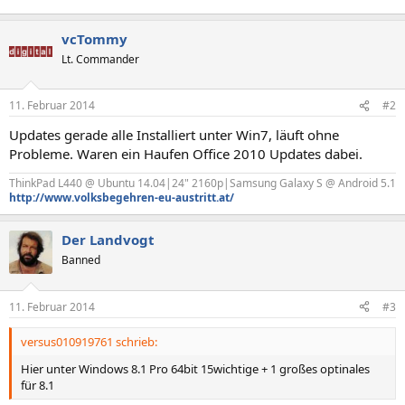
vcTommy
Lt. Commander
11. Februar 2014
#2
Updates gerade alle Installiert unter Win7, läuft ohne
Probleme. Waren ein Haufen Office 2010 Updates dabei.
ThinkPad L440 @ Ubuntu 14.04|24" 2160p|Samsung Galaxy S @ Android 5.1
http://www.volksbegehren-eu-austritt.at/
Der Landvogt
Banned
11. Februar 2014
#3
versus010919761 schrieb:
Hier unter Windows 8.1 Pro 64bit 15wichtige + 1 großes optinales
für 8.1