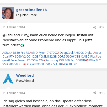
greentimallen18
Lt. Junior Grade
11. Februar 2014
#12
@Katillah/D1rty, kann euch beide beruhigen. Install mit
Neustart verlief ohne Probleme und es lüppt... bis jetzt
zumindest
.
ASRock B650 Pro RS
#
AMD Ryzen 7 9700X
#
DeepCool AK500S Digital
#
Asus
Dual RTX 3060 V2 OC 12GB
#
G.Skill 32GB DDR5-5600
#
CSB X AE-5 Plus
#
be
quiet! Pure Power 12 650W CM
#
Samsung SSD 860 Evo 500GB
#
NVMe M.2
SSD 980 500GB
#
Crucial BX500 SSD 2.5 1TB
#
Win 10 Pro
Weedlord
Fleet Admiral
11. Februar 2014
#13
Ich sag gleich mal bescheid, ob das Update gefahrloss
installiert werden kann, ohne das der PC explodiert, moment,