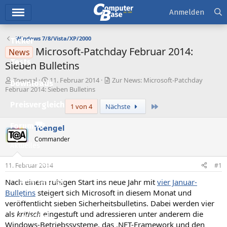
Hauptmenü
Anmelden
Windows 7/8/Vista/XP/2000
Ticker
Microsoft-Patchday Februar 2014:
News
Tests
Sieben Bulletins
E
E
Toengel
11. Februar 2014
Zur News: Microsoft-Patchday
Downloads
r
r
Februar 2014: Sieben Bulletins
s
s
Preisvergleich
Letzte
1 von 4
Nächste
t
t
e
e
l
l
Forum
Toengel
l
l
Commander
e
t
Aktuelles
r
a
m
Empfohlene Inhalte
11. Februar 2014
#1
Nach einem ruhigen Start ins neue Jahr mit
vier Januar-
Neue Beiträge
Bulletins
steigert sich Microsoft in diesem Monat und
Neueste Aktivitäten
veröffentlicht sieben Sicherheitsbulletins. Dabei werden vier
als
kritisch
eingestuft und adressieren unter anderem die
Leserartikel
Windows-Betriebssysteme, das .NET-Framework und den