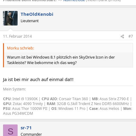
TheOldKenobi
Lieutenant
11. Februar 2014
#7
Morku schrieb:
Warum ist bei Windows 8.1 plötzlich ein SkyDrive Icon in der
Taskleiste? Wie bekomme ich das weg?
Ja ist bei mir auch auf einmal da!!!
Mein System:
CPU
: Intel i9 13900K |
CPU AIO
: Corsair Titan 360 |
MB
: Asus Strix Z790-E |
GPU
: Zotac 4090 Trinity |
RAM
: 32GB G.Skill Trident Z Neo DDR5 6600MHz |
PSU
: Asus Thor 1000W PII |
OS
: Windows 11 Pro |
Case
: Asus Helios |
Mon
:
Asus PG34WCDM
sr-71
S
Commander