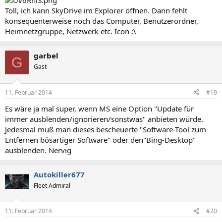
Toll, ich kann SkyDrive im Explorer öffnen. Dann fehlt
konsequenterweise noch das Computer, Benutzerordner,
Heimnetzgruppe, Netzwerk etc. Icon :\
garbel
G
Gast
11. Februar 2014
#19
Es wäre ja mal super, wenn MS eine Option "Update für
immer ausblenden/ignorieren/sonstwas" anbieten würde.
Jedesmal muß man dieses bescheuerte "Software-Tool zum
Entfernen bösartiger Software" oder den"Bing-Desktop"
ausblenden. Nervig
Autokiller677
Fleet Admiral
11. Februar 2014
#20