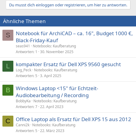
a
Du musst dich einloggen oder registrieren, um hier zu antworten.
k
t
i
Ähnliche Themen
o
n
e
Notebook für ArchiCAD – ca. 16", Budget 1000 €,
S
n
Black-Friday-Kauf
:
seas941
Notebooks: Kaufberatung
Antworten
1
30. November 2025
kompakter Ersatz für Dell XPS 9560 gesucht
L
Log_Peck
Notebooks: Kaufberatung
Antworten
5
3. April 2025
Windows Laptop <15" für Echtzeit-
B
Audiobearbeitung / Recording
BobbyKa
Notebooks: Kaufberatung
Antworten
7
22. April 2023
Office Laptop als Ersatz für Dell XPS 15 aus 2012
C
Canni2k
Notebooks: Kaufberatung
Antworten
5
22. März 2023