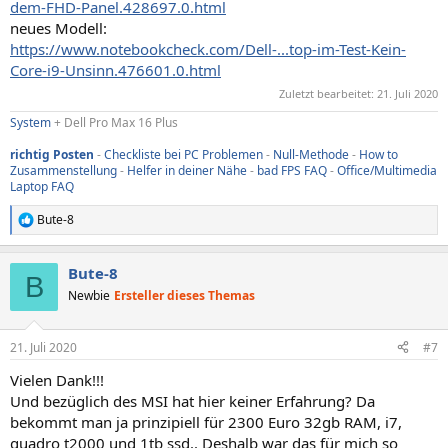
dem-FHD-Panel.428697.0.html
neues Modell:
https://www.notebookcheck.com/Dell-...top-im-Test-Kein-
Core-i9-Unsinn.476601.0.html
Zuletzt bearbeitet:
21. Juli 2020
System
+ Dell Pro Max 16 Plus
richtig Posten
-
Checkliste bei PC Problemen
-
Null-Methode
-
How to
Zusammenstellung
-
Helfer in deiner Nähe
-
bad FPS FAQ
-
Office/Multimedia
Laptop FAQ
Bute-8
R
e
a
Bute-8
k
B
t
Newbie
Ersteller dieses Themas
i
o
n
21. Juli 2020
#7
e
n
Vielen Dank!!!
:
Und bezüglich des MSI hat hier keiner Erfahrung? Da
bekommt man ja prinzipiell für 2300 Euro 32gb RAM, i7,
quadro t2000 und 1tb ssd.. Deshalb war das für mich so