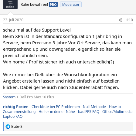
Ruhe bewahren!
PRO
Moderator
22. Juli 2020
#10
schau mal auf das Support Level
Beim XPS ist in der Standardkonfiguration 1 Jahr bring in
Service, beim Precision 3 Jahre Vor Ort Service, das kann man
entsrpechend up und downgraden. eigentlich sollten sie
preislich ähnlich sein.
Win home / Prof ist sicherlich auch unterschiedlich(?)
Wie immer bei Dell: über die Wunschkonfiguration ein
Angebot erstellen lassen und nicht einfach auf bestellen
klicken. Dabei gerne auch nach Studentenrabatt fragen.
System
+ Dell Pro Max 16 Plus
richtig Posten
-
Checkliste bei PC Problemen
-
Null-Methode
-
How to
Zusammenstellung
-
Helfer in deiner Nähe
-
bad FPS FAQ
-
Office/Multimedia
Laptop FAQ
Bute-8
R
e