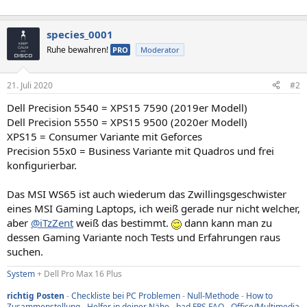
species_0001
Ruhe bewahren!
PRO
Moderator
21. Juli 2020
#2
Dell Precision 5540 = XPS15 7590 (2019er Modell)
Dell Precision 5550 = XPS15 9500 (2020er Modell)
XPS15 = Consumer Variante mit Geforces
Precision 55x0 = Business Variante mit Quadros und frei
konfigurierbar.
Das MSI WS65 ist auch wiederum das Zwillingsgeschwister
eines MSI Gaming Laptops, ich weiß gerade nur nicht welcher,
aber
@iTzZent
weiß das bestimmt.
dann kann man zu
dessen Gaming Variante noch Tests und Erfahrungen raus
suchen.
System
+ Dell Pro Max 16 Plus
richtig Posten
-
Checkliste bei PC Problemen
-
Null-Methode
-
How to
Zusammenstellung
-
Helfer in deiner Nähe
-
bad FPS FAQ
-
Office/Multimedia