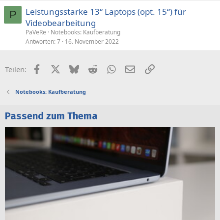
Leistungsstarke 13“ Laptops (opt. 15“) für
P
Videobearbeitung
PaVeRe
Notebooks: Kaufberatung
Antworten
7
16. November 2022
Facebook
X (Twitter)
Bluesky
Reddit
WhatsApp
E-Mail
Link
Teilen:
Notebooks: Kaufberatung
Passend zum Thema