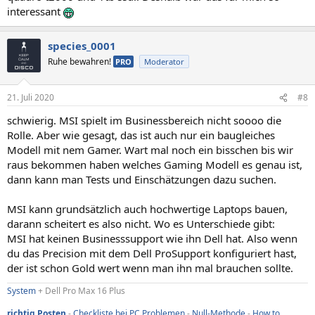
interessant
species_0001
Ruhe bewahren!
PRO
Moderator
21. Juli 2020
#8
schwierig. MSI spielt im Businessbereich nicht soooo die
Rolle. Aber wie gesagt, das ist auch nur ein baugleiches
Modell mit nem Gamer. Wart mal noch ein bisschen bis wir
raus bekommen haben welches Gaming Modell es genau ist,
dann kann man Tests und Einschätzungen dazu suchen.
MSI kann grundsätzlich auch hochwertige Laptops bauen,
darann scheitert es also nicht. Wo es Unterschiede gibt:
MSI hat keinen Businesssupport wie ihn Dell hat. Also wenn
du das Precision mit dem Dell ProSupport konfiguriert hast,
der ist schon Gold wert wenn man ihn mal brauchen sollte.
System
+ Dell Pro Max 16 Plus
richtig Posten
-
Checkliste bei PC Problemen
-
Null-Methode
-
How to