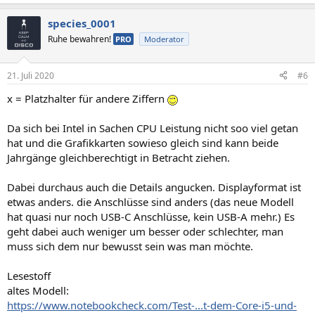
e
a
species_0001
k
t
Ruhe bewahren!
PRO
Moderator
i
o
n
21. Juli 2020
#6
e
n
x = Platzhalter für andere Ziffern
:
Da sich bei Intel in Sachen CPU Leistung nicht soo viel getan
hat und die Grafikkarten sowieso gleich sind kann beide
Jahrgänge gleichberechtigt in Betracht ziehen.
Dabei durchaus auch die Details angucken. Displayformat ist
etwas anders. die Anschlüsse sind anders (das neue Modell
hat quasi nur noch USB-C Anschlüsse, kein USB-A mehr.) Es
geht dabei auch weniger um besser oder schlechter, man
muss sich dem nur bewusst sein was man möchte.
Lesestoff
altes Modell:
https://www.notebookcheck.com/Test-...t-dem-Core-i5-und-