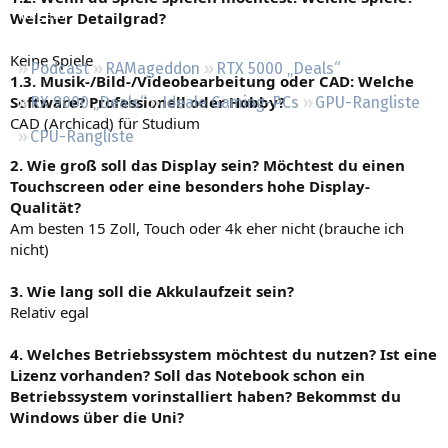
Regeln
Welcher Detailgrad?
Keine Spiele
Podcast
RAMageddon
RTX 5000 „Deals“
1.3. Musik-/Bild-/Videobearbeitung oder CAD: Welche
Software? Professionell oder Hobby?
RX 9000 „Deals“
Ideale Gaming-PCs
GPU-Rangliste
CAD (Archicad) für Studium
CPU-Rangliste
2. Wie groß soll das Display sein? Möchtest du einen
Touchscreen oder eine besonders hohe Display-
Qualität?
Am besten 15 Zoll, Touch oder 4k eher nicht (brauche ich
nicht)
3. Wie lang soll die Akkulaufzeit sein?
Relativ egal
4. Welches Betriebssystem möchtest du nutzen? Ist eine
Lizenz vorhanden? Soll das Notebook schon ein
Betriebssystem vorinstalliert haben? Bekommst du
Windows über die Uni?