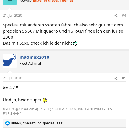
Newbie
Ersteller dieses Themas
i
o
n
21. Juli 2020
#4
e
n
Species, mit anderen Worten fahre ich also sehr gut mit dem
:
precision 5550? Mit quadro und 16 RAM finde ich den für so
2300.
Das mit 55x0 check ich leider nicht
madmax2010
Fleet Admiral
21. Juli 2020
#5
X= 4 / 5
Und ja, beide super
X5O!P%@AP[4\PZX54(P^)7CC)7}$EICAR-STANDARD-ANTIVIRUS-TEST-
FILE!$H+H*
Bute-8
,
zhelest
und
species_0001
R