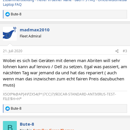
Laptop FAQ
Bute-8
R
e
a
madmax2010
k
t
Fleet Admiral
i
o
n
21. Juli 2020
#3
e
n
Wobei es sich bei Geräten mit denen man Abriten will sehr
:
lohnen kann auf lenovo / Dell zu setzen. Egal was passiert, am
näcshten Tag war jemand da und hat das repariert ( auch
wenn man das inzwischen zum echt fairen Preis dazubuchen
muss)
X5O!P%@AP[4\PZX54(P^)7CC)7}$EICAR-STANDARD-ANTIVIRUS-TEST-
FILE!$H+H*
Bute-8
R
e
a
Bute-8
k
B
t