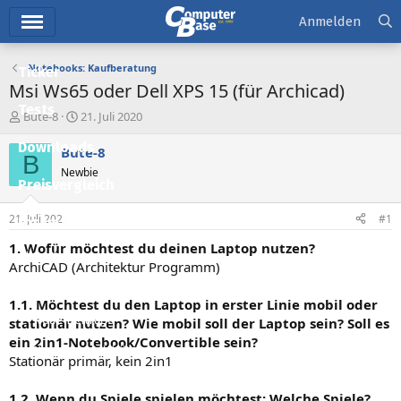
Hauptmenü
Anmelden
Notebooks: Kaufberatung
Ticker
Msi Ws65 oder Dell XPS 15 (für Archicad)
Tests
E
E
Bute-8
21. Juli 2020
r
r
Downloads
s
s
Bute-8
B
t
t
Newbie
e
e
Preisvergleich
l
l
l
l
21. Juli 2020
#1
Forum
e
t
r
a
1. Wofür möchtest du deinen Laptop nutzen?
Aktuelles
m
ArchiCAD (Architektur Programm)
Empfohlene Inhalte
1.1. Möchtest du den Laptop in erster Linie mobil oder
Neue Beiträge
stationär nutzen? Wie mobil soll der Laptop sein? Soll es
ein 2in1-Notebook/Convertible sein?
Neueste Aktivitäten
Stationär primär, kein 2in1
Leserartikel
1.2. Wenn du Spiele spielen möchtest: Welche Spiele?