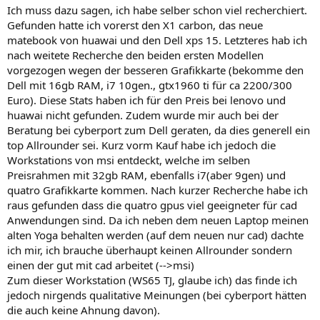
Ich muss dazu sagen, ich habe selber schon viel recherchiert.
Gefunden hatte ich vorerst den X1 carbon, das neue
matebook von huawai und den Dell xps 15. Letzteres hab ich
nach weitete Recherche den beiden ersten Modellen
vorgezogen wegen der besseren Grafikkarte (bekomme den
Dell mit 16gb RAM, i7 10gen., gtx1960 ti für ca 2200/300
Euro). Diese Stats haben ich für den Preis bei lenovo und
huawai nicht gefunden. Zudem wurde mir auch bei der
Beratung bei cyberport zum Dell geraten, da dies generell ein
top Allrounder sei. Kurz vorm Kauf habe ich jedoch die
Workstations von msi entdeckt, welche im selben
Preisrahmen mit 32gb RAM, ebenfalls i7(aber 9gen) und
quatro Grafikkarte kommen. Nach kurzer Recherche habe ich
raus gefunden dass die quatro gpus viel geeigneter für cad
Anwendungen sind. Da ich neben dem neuen Laptop meinen
alten Yoga behalten werden (auf dem neuen nur cad) dachte
ich mir, ich brauche überhaupt keinen Allrounder sondern
einen der gut mit cad arbeitet (-->msi)
Zum dieser Workstation (WS65 TJ, glaube ich) das finde ich
jedoch nirgends qualitative Meinungen (bei cyberport hätten
die auch keine Ahnung davon).