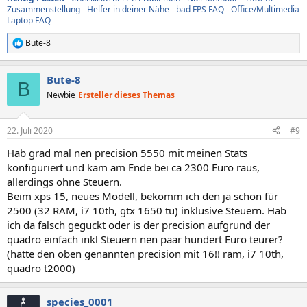
Zusammenstellung
-
Helfer in deiner Nähe
-
bad FPS FAQ
-
Office/Multimedia
Laptop FAQ
Bute-8
R
e
a
Bute-8
k
B
t
Newbie
Ersteller dieses Themas
i
o
n
22. Juli 2020
#9
e
n
Hab grad mal nen precision 5550 mit meinen Stats
:
konfiguriert und kam am Ende bei ca 2300 Euro raus,
allerdings ohne Steuern.
Beim xps 15, neues Modell, bekomm ich den ja schon für
2500 (32 RAM, i7 10th, gtx 1650 tu) inklusive Steuern. Hab
ich da falsch geguckt oder is der precision aufgrund der
quadro einfach inkl Steuern nen paar hundert Euro teurer?
(hatte den oben genannten precision mit 16!! ram, i7 10th,
quadro t2000)
species_0001