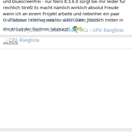
und bluescreenfrei - nur Nero 8.3.6.0 sorgt bei mir leider für
Regeln
reichlich Streß! Es macht nämlich wirklich absolut Freude
wenn ich an einem Projekt arbeite und nebenher ein paar
Grafikdaten brennen möchte wenn dann plötzlich mitten in
Podcast
RAMageddon
RTX 5000 „Deals“
der Arbeit der Rechner "abstürzt"
RX 9000 „Deals“
Ideale Gaming-PCs
GPU-Rangliste
CPU-Rangliste