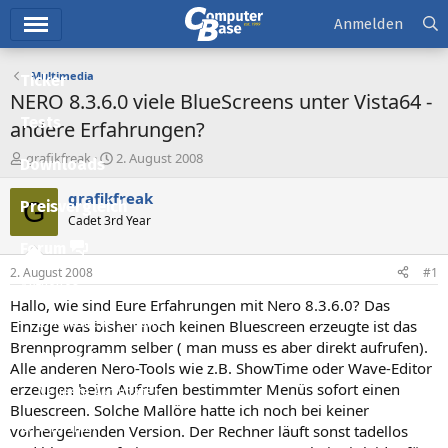
Hauptmenü
Anmelden
Multimedia
Ticker
NERO 8.3.6.0 viele BlueScreens unter Vista64 -
Tests
andere Erfahrungen?
E
E
grafikfreak
2. August 2008
Downloads
r
r
s
s
grafikfreak
G
Preisvergleich
t
t
Cadet 3rd Year
e
e
l
l
Forum
l
l
2. August 2008
#1
e
t
Aktuelles
r
a
Hallo, wie sind Eure Erfahrungen mit Nero 8.3.6.0? Das
m
Empfohlene Inhalte
Einzige was bisher noch keinen Bluescreen erzeugte ist das
Brennprogramm selber ( man muss es aber direkt aufrufen).
Neue Beiträge
Alle anderen Nero-Tools wie z.B. ShowTime oder Wave-Editor
erzeugen beim Aufrufen bestimmter Menüs sofort einen
Neueste Aktivitäten
Bluescreen. Solche Mallöre hatte ich noch bei keiner
Leserartikel
vorhergehenden Version. Der Rechner läuft sonst tadellos