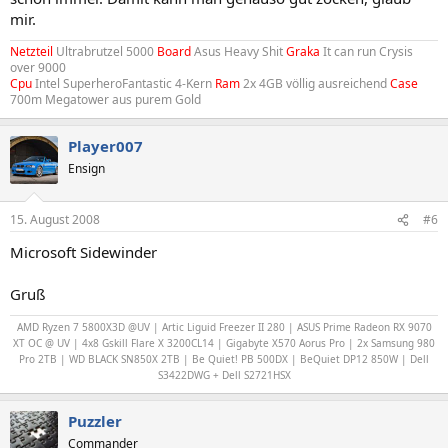
mir.
Netzteil
Ultrabrutzel 5000
Board
Asus Heavy Shit
Graka
It can run Crysis
over 9000
Cpu
Intel SuperheroFantastic 4-Kern
Ram
2x 4GB völlig ausreichend
Case
700m Megatower aus purem Gold
Player007
Ensign
15. August 2008
#6
Microsoft Sidewinder
Gruß
AMD Ryzen 7 5800X3D @UV | Artic Liguid Freezer II 280 | ASUS Prime Radeon RX 9070
XT OC @ UV | 4x8 Gskill Flare X 3200CL14 | Gigabyte X570 Aorus Pro | 2x Samsung 980
Pro 2TB | WD BLACK SN850X 2TB | Be Quiet! PB 500DX | BeQuiet DP12 850W | Dell
S3422DWG + Dell S2721HSX
Puzzler
Commander