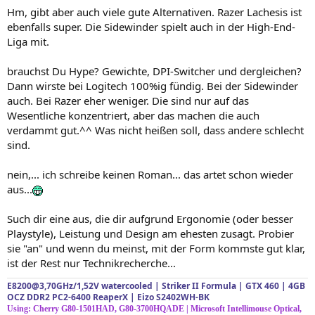
Hm, gibt aber auch viele gute Alternativen. Razer Lachesis ist
ebenfalls super. Die Sidewinder spielt auch in der High-End-
Liga mit.
brauchst Du Hype? Gewichte, DPI-Switcher und dergleichen?
Dann wirste bei Logitech 100%ig fündig. Bei der Sidewinder
auch. Bei Razer eher weniger. Die sind nur auf das
Wesentliche konzentriert, aber das machen die auch
verdammt gut.^^ Was nicht heißen soll, dass andere schlecht
sind.
nein,... ich schreibe keinen Roman... das artet schon wieder
aus...
Such dir eine aus, die dir aufgrund Ergonomie (oder besser
Playstyle), Leistung und Design am ehesten zusagt. Probier
sie "an" und wenn du meinst, mit der Form kommste gut klar,
ist der Rest nur Technikrecherche...
E8200@3,70GHz/1,52V watercooled | Striker II Formula | GTX 460 | 4GB
OCZ DDR2 PC2-6400 ReaperX | Eizo S2402WH-BK
Using: Cherry G80-1501HAD, G80-3700HQADE | Microsoft Intellimouse Optical,