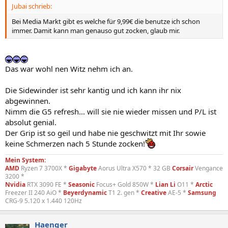
Jubai schrieb:
Bei Media Markt gibt es welche für 9,99€ die benutze ich schon
immer. Damit kann man genauso gut zocken, glaub mir.
Das war wohl nen Witz nehm ich an.
Die Sidewinder ist sehr kantig und ich kann ihr nix
abgewinnen.
Nimm die G5 refresh... will sie nie wieder missen und P/L ist
absolut genial.
Der Grip ist so geil und habe nie geschwitzt mit Ihr sowie
keine Schmerzen nach 5 Stunde zocken!
Mein System:
AMD
Ryzen 7 3700X *
Gigabyte
Aorus Ultra X570 * 32 GB
Corsair
Vengance
3200 *
Nvidia
RTX 3090 FE *
Seasonic
Focus+ Gold 850W *
Lian Li
O11 *
Arctic
Freezer II 240 AiO *
Beyerdynamic
T1 2. gen *
Creative
AE-5 *
Samsung
CRG-9 5.120 x 1.440 120Hz
Haenger