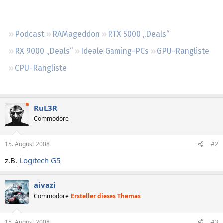
Regeln
Podcast
RAMageddon
RTX 5000 „Deals“
RX 9000 „Deals“
Ideale Gaming-PCs
GPU-Rangliste
CPU-Rangliste
RuL3R
Commodore
15. August 2008
#2
z.B.
Logitech G5
aivazi
Commodore
Ersteller dieses Themas
15. August 2008
#3