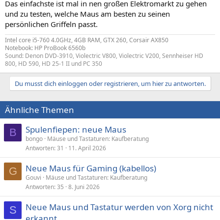
Das einfachste ist mal in nen großen Elektromarkt zu gehen
und zu testen, welche Maus am besten zu seinen
persönlichen Griffeln passt.
Intel core i5-760 4.0GHz, 4GB RAM, GTX 260, Corsair AX850
Notebook: HP ProBook 6560b
Sound: Denon DVD-3910, Violectric V800, Violectric V200, Sennheiser HD
800, HD 590, HD 25-1 II und PC 350
Du musst dich einloggen oder registrieren, um hier zu antworten.
Ähnliche Themen
Spulenfiepen: neue Maus
B
bongo
Mäuse und Tastaturen: Kaufberatung
Antworten
31
11. April 2026
Neue Maus für Gaming (kabellos)
G
Gouvi
Mäuse und Tastaturen: Kaufberatung
Antworten
35
8. Juni 2026
Neue Maus und Tastatur werden von Xorg nicht
S
erkannt