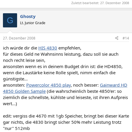
Zuletzt bearbeitet:
27. Dezember 2008
Ghosty
G
Lt. Junior Grade
27. Dezember 2008
#14
ich würde dir die
HIS 4830
empfehlen,
für dieses Geld ne Wahnsinns leistung, dazu soll sie auch
noch recht leise sein,
ansonsten wenn es in deinem Budget drin ist: die HD4850,
wenn die Laustärke keine Rolle spielt, nimm einfach die
günstigste...
ansonsten:
Powercolor 4850 play
, noch besser:
Gainward HD
4850 Golden Sample
(die wahrscheinlich beste 4850'er: so
ziemlich die schnellste, kühlste und leiseste, ist ihren Aufpreis
wert...)
edit: vergiss die 4670 mit 1gb Speicher, bringt bei dieser Karte
gar nichts, die 4830 bringt sicher 50% mehr Leistung trotz
"nur" 512mb