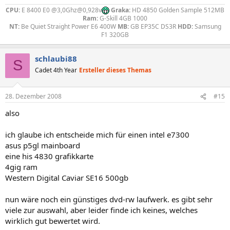
CPU:
E 8400 E0 @3,0Ghz@0,928v
Graka:
HD 4850 Golden Sample 512MB
Ram:
G-Skill 4GB 1000
NT:
Be Quiet Straight Power E6 400W
MB:
GB EP35C DS3R
HDD:
Samsung
F1 320GB​
schlaubi88
S
Cadet 4th Year
Ersteller dieses Themas
28. Dezember 2008
#15
also
ich glaube ich entscheide mich für einen intel e7300
asus p5gl mainboard
eine his 4830 grafikkarte
4gig ram
Western Digital Caviar SE16 500gb
nun wäre noch ein günstiges dvd-rw laufwerk. es gibt sehr
viele zur auswahl, aber leider finde ich keines, welches
wirklich gut bewertet wird.