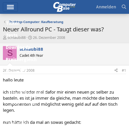
Hauptmenü
Anmelden
Desktop-Computer: Kaufberatung
Ticker
Neuer Allround PC - Taugt dieser was?
Tests
E
E
schlaubi88
26. Dezember 2008
r
r
Downloads
s
s
schlaubi88
S
t
t
Cadet 4th Year
e
e
Preisvergleich
l
l
l
l
26. Dezember 2008
#1
Forum
e
t
r
a
hallo leute
Aktuelles
m
ich stehe wieder mal dafor mir einen neuen pc selber zu
Empfohlene Inhalte
basteln. es ist ja immer da gleiche, man möchte die besten
Neue Beiträge
komponenten und möglichst wenig geld auf auf den tisch
legen.
Neueste Aktivitäten
nun hätte ich da mal an sowas gedacht:
Leserartikel