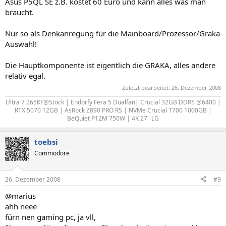
Asus P5QL SE z.B. kostet 60 Euro und kann alles was man
braucht.
Nur so als Denkanregung für die Mainboard/Prozessor/Graka
Auswahl!
Die Hauptkomponente ist eigentlich die GRAKA, alles andere
relativ egal.
Zuletzt bearbeitet:
26. Dezember 2008
Ultra 7 265KF@Stock | Endorfy Fera 5 Dualfan| Crucial 32GB DDR5 @6400 |
RTX 5070 12GB | AsRock Z890 PRO RS | NVMe Crucial T700 1000GB |
BeQuiet P12M 750W | 4K 27" LG​
toebsi
Commodore
26. Dezember 2008
#9
@marius
ähh neee
fürn nen gaming pc, ja vll,