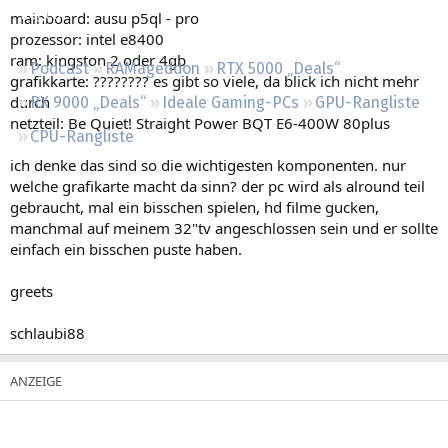
Regeln
mainboard: ausu p5ql - pro
prozessor: intel e8400
ram: kingston 2 oder 4gb
Podcast
RAMageddon
RTX 5000 „Deals“
grafikkarte: ???????? es gibt so viele, da blick ich nicht mehr
durch
RX 9000 „Deals“
Ideale Gaming-PCs
GPU-Rangliste
netzteil: Be Quiet! Straight Power BQT E6-400W 80plus
CPU-Rangliste
ich denke das sind so die wichtigesten komponenten. nur
welche grafikarte macht da sinn? der pc wird als alround teil
gebraucht, mal ein bisschen spielen, hd filme gucken,
manchmal auf meinem 32"tv angeschlossen sein und er sollte
einfach ein bisschen puste haben.
greets
schlaubi88