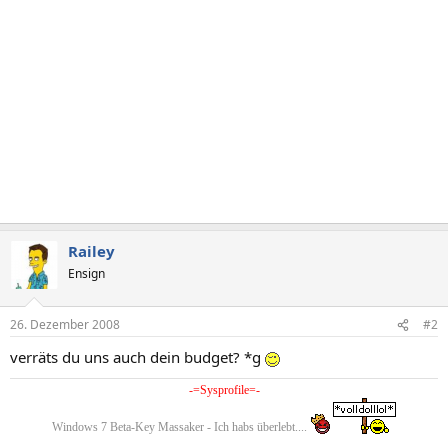
Railey
Ensign
26. Dezember 2008
#2
verräts du uns auch dein budget? *g
-=Sysprofile=-​
Windows 7 Beta-Key Massaker - Ich habs überlebt....