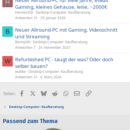
Neuer Allround-PC für viele Jahre, etwas
H
Gaming, kleines Gehäuse, leise, ~2000€
HennesVIII
Desktop-Computer: Kaufberatung
Antworten
31
29. Januar 2026
Neuer Allround-PC mit Gaming, Videoschnitt
B
und Streaming
BennyOtt
Desktop-Computer: Kaufberatung
Antworten
7
24. November 2025
Refurbished PC - taugt der was? Oder doch
W
selber bauen?
wuttke
Desktop-Computer: Kaufberatung
Antworten
31
6. März 2026
Facebook
X (Twitter)
Bluesky
Reddit
WhatsApp
E-Mail
Link
Teilen:
Desktop-Computer: Kaufberatung
Passend zum Thema