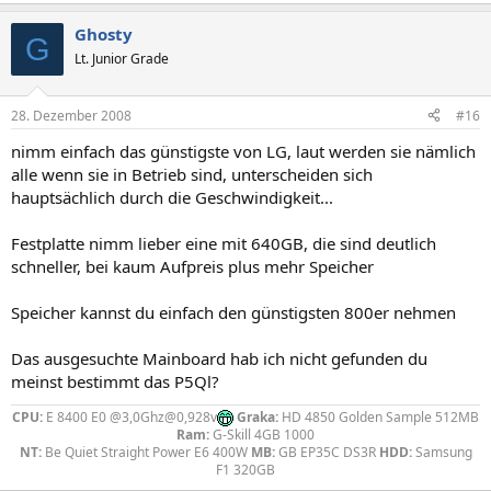
Ghosty
G
Lt. Junior Grade
28. Dezember 2008
#16
nimm einfach das günstigste von LG, laut werden sie nämlich
alle wenn sie in Betrieb sind, unterscheiden sich
hauptsächlich durch die Geschwindigkeit...
Festplatte nimm lieber eine mit 640GB, die sind deutlich
schneller, bei kaum Aufpreis plus mehr Speicher
Speicher kannst du einfach den günstigsten 800er nehmen
Das ausgesuchte Mainboard hab ich nicht gefunden du
meinst bestimmt das P5Ql?
CPU:
E 8400 E0 @3,0Ghz@0,928v
Graka:
HD 4850 Golden Sample 512MB
Ram:
G-Skill 4GB 1000
NT:
Be Quiet Straight Power E6 400W
MB:
GB EP35C DS3R
HDD:
Samsung
F1 320GB​