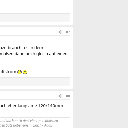
#7
dazu braucht es in dem
smaßen dann auch gleich auf einen
Luftstrom
#8
n doch eher langsame 120/140mm
und auch noch der/ einer persönlichen
en Satz nebst einem Link.“ – Adok