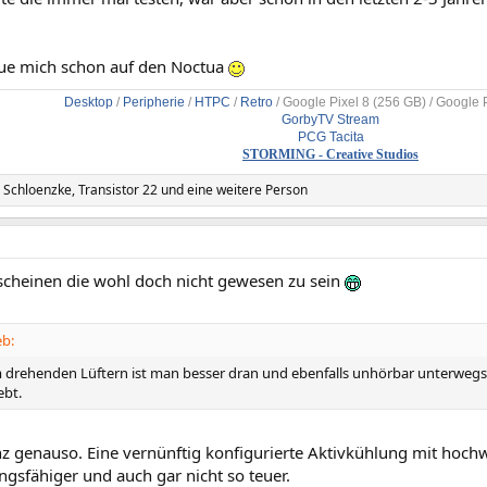
reue mich schon auf den Noctua
Desktop
/
Peripherie
/
HTPC
/
Retro
/
Google Pixel 8 (256 GB) / Google 
GorbyTV Stream
PCG Tacita
STORMING - Creative Studios
. Schloenzke
,
Transistor 22
und eine weitere Person
scheinen die wohl doch nicht gewesen zu sein
eb:
 drehenden Lüftern ist man besser dran und ebenfalls unhörbar unterwegs. 
ebt.
nz genauso. Eine vernünftig konfigurierte Aktivkühlung mit hoch
tungsfähiger und auch gar nicht so teuer.