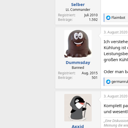
Selber
Lt. Commander
Registriert
Juli 2010
Flaimbot
R
Beiträge
1.592
e
a
3. August 2020
k
t
Ich verstehe
i
o
Kühlung ist
n
Leistungsbe
e
großen Kühl
n
Dummsday
:
Banned
Oder man ba
Registriert
Aug. 2015
Beiträge
501
germanru
R
e
a
3. August 2020
k
t
Komplett pa
i
o
und wesentl
n
e
„Eine Diskussio
n
Meinung die wie
Axxid