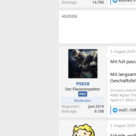
aid0nex
,
i
R
Beiträge
14.790
e
a
k
t
i
o
n
e
n
:
3. August 2020
Mit full pas
Mit langsam
Geschäftsfel
PS828
Der Flieseninspektor
Ich esse manch
PRO
AMD Ryzen Thre
Sport LT 3000 
Moderator
Registriert
Juni 2019
void7
,
H3l
Beiträge
9.198
R
e
a
3. August 2020
k
t
Schade, woll