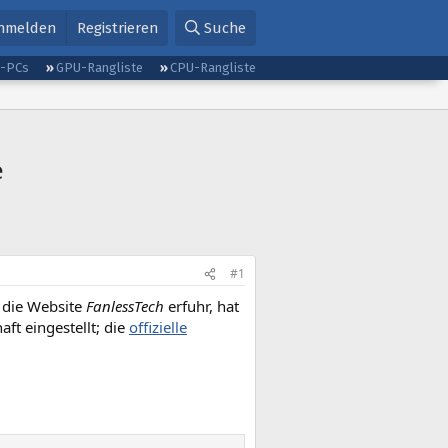
nmelden
Registrieren
Suche
g-PCs
GPU-Rangliste
CPU-Rangliste
e
#1
e die Website
FanlessTech
erfuhr, hat
t eingestellt; die
offizielle