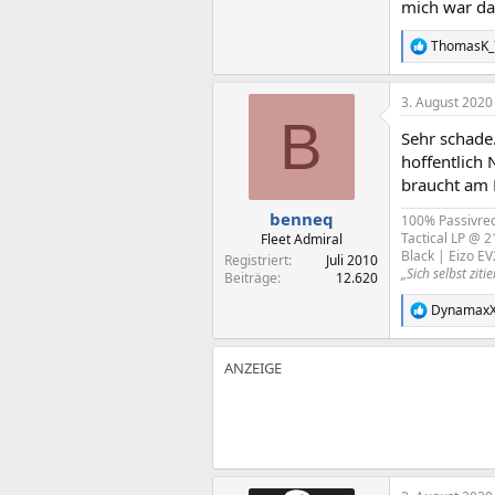
mich war da
ThomasK_
R
e
a
3. August 2020
k
B
t
Sehr schade.
i
o
hoffentlich 
n
braucht am 
e
n
benneq
100% Passivrec
:
Tactical LP @ 
Fleet Admiral
Black | Eizo E
Registriert
Juli 2010
„Sich selbst zi
Beiträge
12.620
Dynamax
R
e
a
k
t
i
o
n
e
n
: