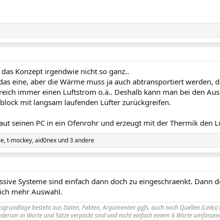
 das Konzept irgendwie nicht so ganz..
 das eine, aber die Wärme muss ja auch abtransportiert werden, 
reich immer einen Luftstrom o.ä.. Deshalb kann man bei den Au
block mit langsam laufenden Lüfter zurückgreifen.
ut seinen PC in ein Ofenrohr und erzeugt mit der Thermik den 
le
,
t-mockey
,
aid0nex
und 3 andere
ssive Systeme sind einfach dann doch zu eingeschraenkt. Dan
ich mehr Auswahl.
nsgrundlage besteht aus Daten, Fakten, Argumenten ggfs. auch noch Quellen (Links) 
derum in Worte und Sätze verpackt sind und nicht einfach einem 6 Worte umfassend