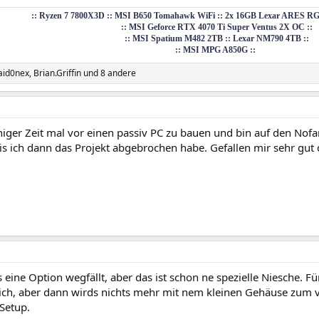
:: Ryzen 7 7800X3D :: MSI B650 Tomahawk WiFi :: 2x 16GB Lexar ARES RG
:: MSI Geforce RTX 4070 Ti Super Ventus 2X OC ::
:: MSI Spatium M482 2TB :: Lexar NM790 4TB ::
:: MSI MPG A850G ::
aid0nex
,
Brian.Griffin
und 8 andere
niger Zeit mal vor einen passiv PC zu bauen und bin auf den Nof
is ich dann das Projekt abgebrochen habe. Gefallen mir sehr gut d
 eine Option wegfällt, aber das ist schon ne spezielle Niesche. F
ich, aber dann wirds nichts mehr mit nem kleinen Gehäuse zum ve
Setup.