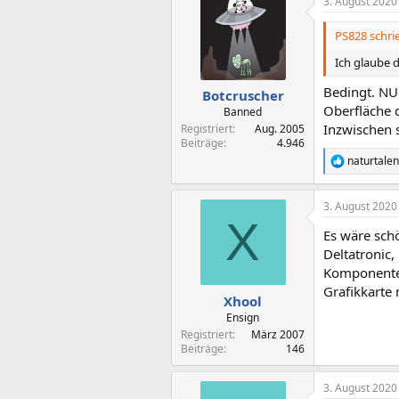
3. August 2020
PS828 schri
Ich glaube d
Bedingt. NU
Botcruscher
Oberfläche 
Banned
Inzwischen s
Registriert
Aug. 2005
Beiträge
4.946
naturtalen
R
e
a
3. August 2020
k
X
t
Es wäre schö
i
o
Deltatronic
n
Komponenten 
e
Grafikkarte 
n
Xhool
:
Ensign
Registriert
März 2007
Beiträge
146
3. August 2020