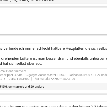
ron-man
,
SIR_Thomas_TMC
und 2 andere
siv verbinde ich immer schlecht haltbare Heizplatten die sich selb
 drehenden Lüftern ist man besser dran und ebenfalls unhörbar 
d hat sich selbst überlebt.
mal Döner mit Senf.
adripper 3990X | Gigabyte Aorus Master TRX40 | Radeon RX 6900 XT + 2x Radeon
CL15 | Corsair AX1600i | Thermaltake AX700 + 2x AX100
lF15H
,
germanrule
und 29 andere
te die immer mal testen, war aber schon in den letzten 2-3 Jahr