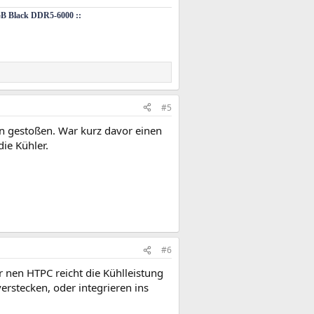
B Black DDR5-6000 ::
#5
an gestoßen. War kurz davor einen
ie Kühler.
#6
ür nen HTPC reicht die Kühlleistung
rstecken, oder integrieren ins