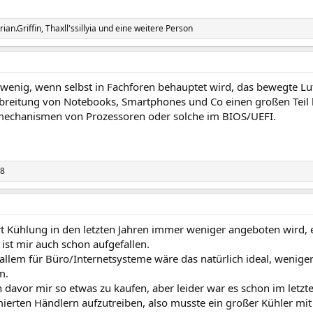
rian.Griffin
,
Thaxll'ssillyia
und eine weitere Person
enig, wenn selbst in Fachforen behauptet wird, das bewegte Luft
rbreitung von Notebooks, Smartphones und Co einen großen Teil
echanismen von Prozessoren oder solche im BIOS/UEFI.
88
rt Kühlung in den letzten Jahren immer weniger angeboten wird, 
 ist mir auch schon aufgefallen.
allem für Büro/Internetsysteme wäre das natürlich ideal, weniger
m.
 davor mir so etwas zu kaufen, aber leider war es schon im letz
rten Händlern aufzutreiben, also musste ein großer Kühler mit e