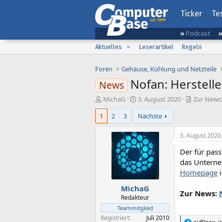
Ticker
Te
Podcast
Aktuelles
Leserartikel
Regeln
Foren
Gehäuse, Kühlung und Netzteile
Nofan: Herstell
News
E
E
MichaG
3. August 2020
Zur News:
r
r
1
2
3
Nächste
s
s
t
t
e
e
3. August 2020
l
l
Der für pass
l
l
e
t
das Unterne
r
a
Homepage
i
m
MichaG
Zur News:
Redakteur
Teammitglied
Registriert
Juli 2010