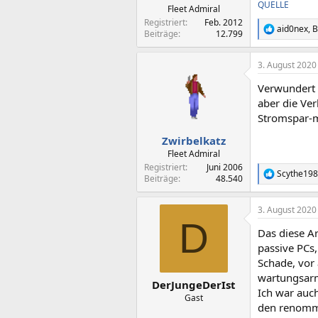
:
QUELLE
Fleet Admiral
Registriert
Feb. 2012
aid0nex
,
B
R
Beiträge
12.799
e
a
3. August 2020
k
t
Verwundert w
i
o
aber die Ve
n
Stromspar-m
e
n
Zwirbelkatz
:
Fleet Admiral
Registriert
Juni 2006
Scythe19
R
Beiträge
48.540
e
a
3. August 2020
k
D
t
Das diese A
i
o
passive PCs,
n
Schade, vor 
e
wartungsar
n
DerJungeDerIst
Ich war auch
:
Gast
den renommie