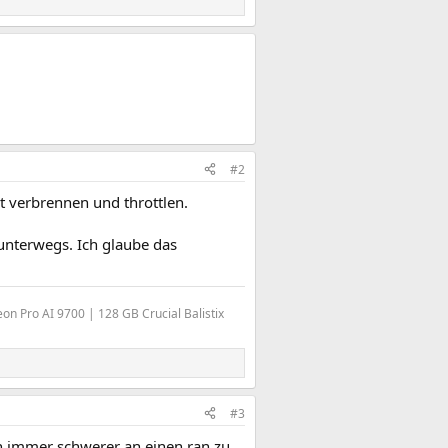
#2
st verbrennen und throttlen.
unterwegs. Ich glaube das
 Pro AI 9700 | 128 GB Crucial Balistix
#3
en immer schwerer an einen ran zu