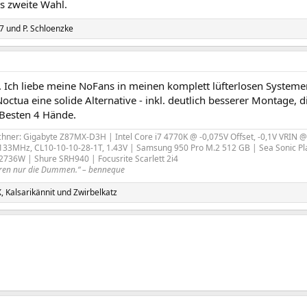
s zweite Wahl.
7
und
P. Schloenzke
 Ich liebe meine NoFans in meinen komplett lüfterlosen Systemen
Noctua eine solide Alternative - inkl. deutlich besserer Montage, 
Besten 4 Hände.
hner: Gigabyte Z87MX-D3H | Intel Core i7 4770K @ -0,075V Offset, -0,1V VRIN @ 
2133MHz, CL10-10-10-28-1T, 1.43V | Samsung 950 Pro M.2 512 GB | Sea Sonic Pla
V2736W | Shure SRH940 | Focusrite Scarlett 2i4
tieren nur die Dummen.“ – benneque
X
,
Kalsarikännit
und
Zwirbelkatz