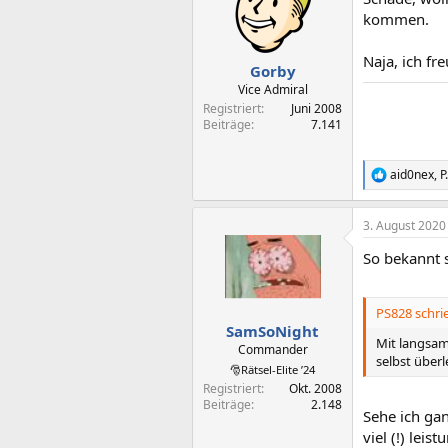
i
o
kommen.
n
e
Naja, ich f
n
Gorby
:
Vice Admiral
Registriert
Juni 2008
Beiträge
7.141
aid0nex
,
P
R
e
a
3. August 2020
k
t
So bekannt 
i
o
n
e
PS828 schri
n
SamSoNight
:
Mit langsam
Commander
selbst überl
🎅Rätsel-Elite ’24
Registriert
Okt. 2008
Beiträge
2.148
Sehe ich ga
viel (!) leis