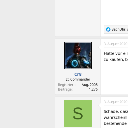
BachUhr
,
R
e
a
3. August 2020
k
t
Hatte vor ei
i
o
zu kaufen, b
n
e
n
Cr8
:
Lt. Commander
Registriert
Aug. 2008
Beiträge
1.276
3. August 2020
S
Schade, dass
wahrscheinl
bestehende 