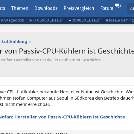
sts
Themen
Downloads
Preisvergleich
Forum
A
RAMageddon
RTX 5000 „Deals“
RX 9000 „Deals“
Ideale Gamin
Luftkühlung
er von Passiv-CPU-Kühlern ist Geschicht
 Nofan: Hersteller von Passiv-CPU-Kühlern ist Geschichte
ive CPU-Luftkühler bekannte Hersteller Nofan ist Geschichte. Wi
hmen Nofan Computer aus Seoul in Südkorea den Betrieb dauerhaf
st nicht mehr erreichbar.
Nofan: Hersteller von Passiv-CPU-Kühlern ist Geschichte