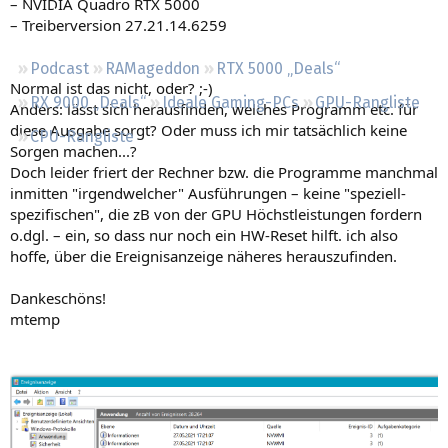
– NVIDIA Quadro RTX 5000
Regeln
– Treiberversion 27.21.14.6259
Podcast
RAMageddon
RTX 5000 „Deals“
Normal ist das nicht, oder? ;-)
RX 9000 „Deals“
Ideale Gaming-PCs
GPU-Rangliste
Anders: lässt sich herausfinden, welches Programm etc. für
diese Ausgabe sorgt? Oder muss ich mir tatsächlich keine
CPU-Rangliste
Sorgen machen...?
Doch leider friert der Rechner bzw. die Programme manchmal
inmitten "irgendwelcher" Ausführungen – keine "speziell-
spezifischen", die zB von der GPU Höchstleistungen fordern
o.dgl. – ein, so dass nur noch ein HW-Reset hilft. ich also
hoffe, über die Ereignisanzeige näheres herauszufinden.
Dankeschöns!
mtemp