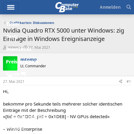
Hauptmenü
Anmelden
Grafikkarten: Diskussionen
Ticker
Nvidia Quadro RTX 5000 unter Windows: zig
Tests
Einträge in Windows Ereignisanzeige
E
E
mtemp
27. Mai 2021
Downloads
r
r
s
s
mtemp
Preisvergleich
t
t
Lt. Commander
e
e
l
l
Forum
l
l
27. Mai 2021
#1
e
t
Aktuelles
r
a
Hi,
m
Empfohlene Inhalte
bekomme pro Sekunde teils mehrerer solcher identischen
Neue Beiträge
Einträge mit der Beschreibung
»[tid = 0x1DD4, pid = 0x1DE8] - NV GPUs detected«
Neueste Aktivitäten
Leserartikel
– Win10 Enterprise