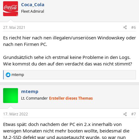
Coca_Cola
Fleet Admiral
27. Mai 2021
#6
Es riecht hier nach nen illegalen/unseriösen Windowskey oder
nach nen Firmen PC.
Grundsätzlich sehe ich erstmal keine Probleme in den Logs.
Wie kommst du den auf den verdacht das was nicht stimmt?
mtemp
R
e
a
mtemp
k
t
Lt. Commander
Ersteller dieses Themas
i
o
n
17. März 2022
#7
e
n
Etwas spät: doch nachdem der PC ein 2.x innerhalb von
:
wenigen Monaten nicht mehr booten wollte, beidesmal die
M.2-SSD defekt war und ausgetauscht wurde, so war nun