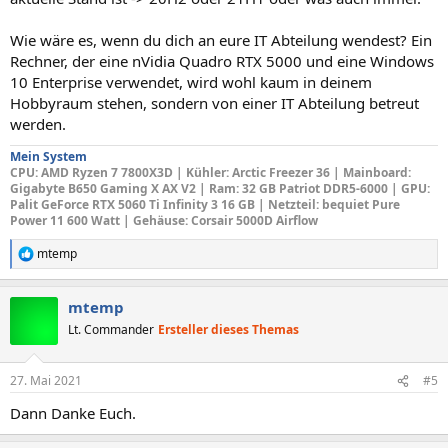
Wie wäre es, wenn du dich an eure IT Abteilung wendest? Ein
Rechner, der eine nVidia Quadro RTX 5000 und eine Windows
10 Enterprise verwendet, wird wohl kaum in deinem
Hobbyraum stehen, sondern von einer IT Abteilung betreut
werden.
Mein System
CPU
: AMD Ryzen 7 7800X3D |
Kühler: Arctic Freezer 36
|
Mainboard
:
Gigabyte B650 Gaming X AX V2 |
Ram: 32 GB Patriot DDR5-6000 |
GPU
:
Palit GeForce RTX 5060 Ti Infinity 3 16 GB |
Netzteil
: bequiet Pure
Power 11 600 Watt |
Gehäuse
: Corsair 5000D Airflow
mtemp
R
e
a
mtemp
k
t
Lt. Commander
Ersteller dieses Themas
i
o
n
27. Mai 2021
#5
e
n
Dann Danke Euch.
: