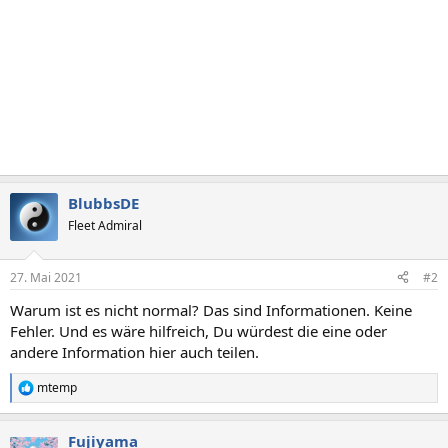
BlubbsDE
Fleet Admiral
27. Mai 2021
#2
Warum ist es nicht normal? Das sind Informationen. Keine
Fehler. Und es wäre hilfreich, Du würdest die eine oder
andere Information hier auch teilen.
mtemp
R
e
a
Fujiyama
k