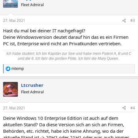
t
Fleet Admiral
i
o
n
27. Mai 2021
#3
e
n
Hast du mal bei deiner IT nachgefragt?
:
Deine Windowsversion deutet darauf hin das es ein Firmen
PC ist, Enterprise wird nicht an Privatkunden vertrieben.
Ich habe studiert. Ich bin Kapitän zur See und habe mein Patent A, B und C
und die 6. Ich fahr die großen Pötte. Ich fahr die Mary Queen.
mtemp
R
e
a
Ltcrusher
k
t
Fleet Admiral
i
o
n
27. Mai 2021
#4
e
n
Deine Windows 10 Enterprise Edition ist auch auf dem
:
aktuellen Stand? Da diese Version sich an sich an Firmen,
Behörden, etc. richtet, habe ich keine Ahnung, wo da der
aktuelle Stand ist -> 20H2 oder 21H1 oder was auch immer.