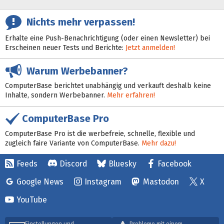
Nichts mehr verpassen!
Erhalte eine Push-Benachrichtigung (oder einen Newsletter) bei
Erscheinen neuer Tests und Berichte:
Jetzt anmelden!
Warum Werbebanner?
ComputerBase berichtet unabhängig und verkauft deshalb keine
Inhalte, sondern Werbebanner.
Mehr erfahren!
ComputerBase Pro
ComputerBase Pro ist die werbefreie, schnelle, flexible und
zugleich faire Variante von ComputerBase.
Mehr dazu!
Feeds
Discord
Bluesky
Facebook
Google News
Instagram
Mastodon
X
YouTube
Einstellungen und
Probleme mit einem