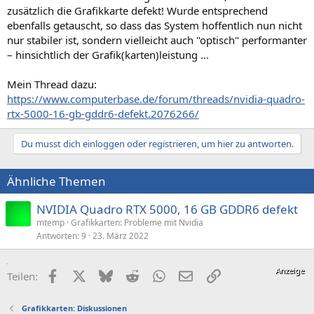
zusätzlich die Grafikkarte defekt! Wurde entsprechend
ebenfalls getauscht, so dass das System hoffentlich nun nicht
nur stabiler ist, sondern vielleicht auch "optisch" performanter
– hinsichtlich der Grafik(karten)leistung ...
Mein Thread dazu:
https://www.computerbase.de/forum/threads/nvidia-quadro-
rtx-5000-16-gb-gddr6-defekt.2076266/
Du musst dich einloggen oder registrieren, um hier zu antworten.
Ähnliche Themen
NVIDIA Quadro RTX 5000, 16 GB GDDR6 defekt
mtemp
Grafikkarten: Probleme mit Nvidia
Antworten
9
23. März 2022
Facebook
X (Twitter)
Bluesky
Reddit
WhatsApp
E-Mail
Link
Teilen:
Grafikkarten: Diskussionen