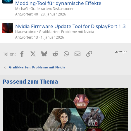
Modding-Tool für dynamische Effekte
MichaG
Grafikkarten: Diskussionen
Antworten
40
28. Januar 2026
Nvidia Firmware Update Tool for DisplayPort 1.3
blauescabrio
Grafikkarten: Probleme mit Nvidia
Antworten
13
1. Januar 2026
Facebook
X (Twitter)
Bluesky
Reddit
WhatsApp
E-Mail
Link
Teilen:
Grafikkarten: Probleme mit Nvidia
Passend zum Thema