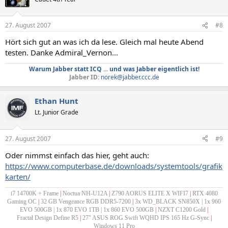
27. August 2007
#8
Hört sich gut an was ich da lese. Gleich mal heute Abend
testen. Danke Admiral_Vernon...
Warum Jabber statt ICQ
...
und was Jabber eigentlich ist!
Jabber ID:
norek@jabber.ccc.de
Ethan Hunt
Lt. Junior Grade
27. August 2007
#9
Oder nimmst einfach das hier, geht auch:
https://www.computerbase.de/downloads/systemtools/grafik
karten/
i7 14700K + Frame
|
Noctua NH-U12A
|
Z790 AORUS ELITE X WIFI7
|
RTX 4080
Gaming OC
|
32 GB Vengeance RGB DDR5-7200
|
3x WD_BLACK SN850X | 1x 960
EVO 500GB | 1x 870 EVO 1TB | 1x 860 EVO 500GB
|
NZXT C1200 Gold
|
Fractal Design Define R5
|
27" ASUS ROG Swift WQHD IPS 165 Hz G-Sync
|
Windows 11 Pro