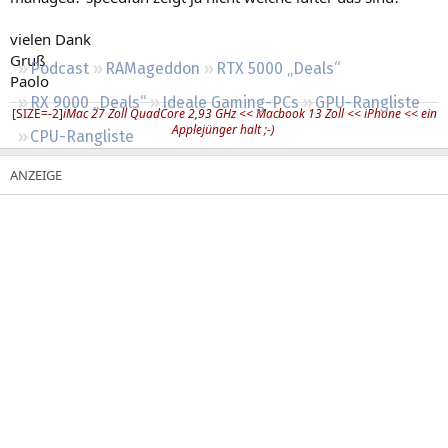
Regeln
vielen Dank
Gruß
Podcast
RAMageddon
RTX 5000 „Deals“
Paolo
RX 9000 „Deals“
Ideale Gaming-PCs
GPU-Rangliste
[SIZE=-2]
iMac 27 Zoll QuadCore 2,93 GHz << Macbook 13 Zoll << iPhone << ein
Applejünger halt ;-)
CPU-Rangliste