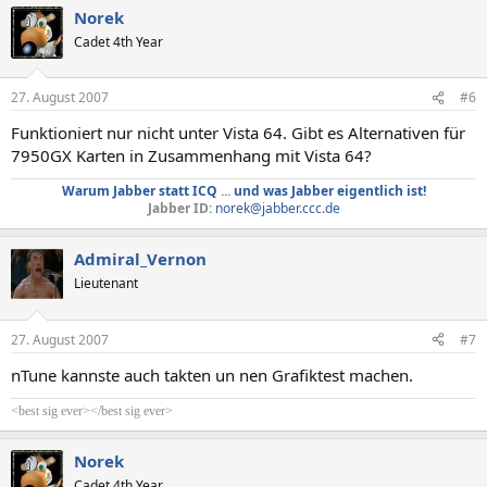
Norek
Cadet 4th Year
27. August 2007
#6
Funktioniert nur nicht unter Vista 64. Gibt es Alternativen für
7950GX Karten in Zusammenhang mit Vista 64?
Warum Jabber statt ICQ
...
und was Jabber eigentlich ist!
Jabber ID:
norek@jabber.ccc.de
Admiral_Vernon
Lieutenant
27. August 2007
#7
nTune kannste auch takten un nen Grafiktest machen.
<best sig ever></best sig ever>
Norek
Cadet 4th Year