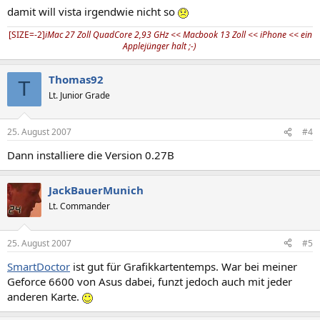
damit will vista irgendwie nicht so
[SIZE=-2]
iMac 27 Zoll QuadCore 2,93 GHz << Macbook 13 Zoll << iPhone << ein
Applejünger halt ;-)
Thomas92
T
Lt. Junior Grade
25. August 2007
#4
Dann installiere die Version 0.27B
JackBauerMunich
Lt. Commander
25. August 2007
#5
SmartDoctor
ist gut für Grafikkartentemps. War bei meiner
Geforce 6600 von Asus dabei, funzt jedoch auch mit jeder
anderen Karte.