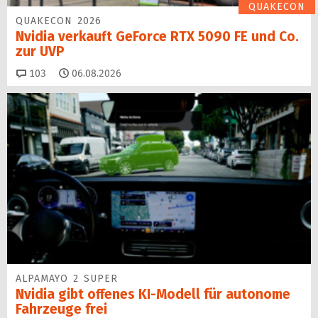
QUAKECON
QUAKECON 2026
Nvidia verkauft GeForce RTX 5090 FE und Co.
zur UVP
Kommentare
103
06.08.2026
ALPAMAYO 2 SUPER
Nvidia gibt offenes KI-Modell für autonome
Fahrzeuge frei