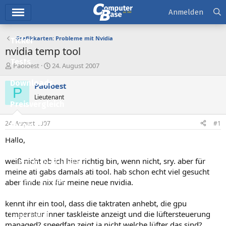
Hauptmenü
Anmelden
Grafikkarten: Probleme mit Nvidia
Ticker
nvidia temp tool
Tests
E
E
Paoloest
24. August 2007
r
r
Downloads
s
s
Paoloest
P
t
t
Lieutenant
e
e
Preisvergleich
l
l
l
l
24. August 2007
#1
Forum
e
t
r
a
Hallo,
Aktuelles
m
weiß nicht ob ich hier richtig bin, wenn nicht, sry. aber für
Empfohlene Inhalte
meine ati gabs damals ati tool. hab schon echt viel gesucht
Neue Beiträge
aber finde nix für meine neue nvidia.
Neueste Aktivitäten
kennt ihr ein tool, dass die taktraten anhebt, die gpu
temperatur inner taskleiste anzeigt und die lüftersteuerung
Leserartikel
managed? speedfan zeigt ja nicht welche lüfter das sind?