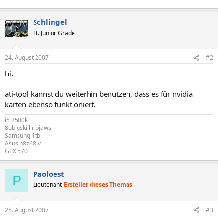
Schlingel
Lt. Junior Grade
24. August 2007
#2
hi,
ati-tool kannst du weiterhin benutzen, dass es für nvidia
karten ebenso funktioniert.
i5 2500k
8gb gskill ripjaws
Samsung 1tb
Asus p8z68-v
GTX 570
Paoloest
P
Lieutenant
Ersteller dieses Themas
25. August 2007
#3