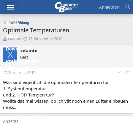
Hauptmenü
Anmelden
Luftkühlung
Ticker
Optimale Temperaturen
Tests
E
E
xKamix
13. November 2010
r
r
Downloads
s
s
xKamix
X
t
t
Gast
e
e
Preisvergleich
l
l
l
l
13. November 2010
#1
Forum
e
t
r
a
Was sind eigentlcih die optimalen Temperaturen für
Aktuelles
m
1. Systemtemperatur
und 2. HDD-Temperatur?
Empfohlene Inhalte
Wollte das mal wissen, ob ich vllt noch einen Lüfter einbauen
Neue Beiträge
muss...
Neueste Aktivitäten
Leserartikel