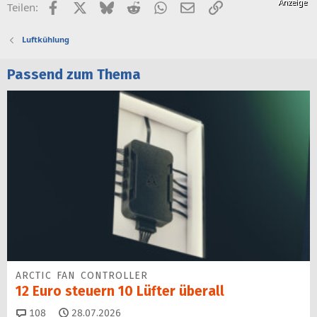
Facebook
X (Twitter)
Bluesky
Reddit
WhatsApp
E-Mail
Link
Teilen:
Luftkühlung
Passend zum Thema
ARCTIC FAN CONTROLLER
12 Euro steuern 10 Lüfter überall
Kommentare
108
28.07.2026