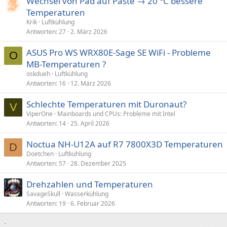
Wechsel von Pad auf Paste → 20 °C bessere
Temperaturen
Krik
Luftkühlung
Antworten
27
2. März 2026
ASUS Pro WS WRX80E-Sage SE WiFi - Probleme
O
MB-Temperaturen ?
oskdueh
Luftkühlung
Antworten
16
12. März 2026
Schlechte Temperaturen mit Duronaut?
V
ViperOne
Mainboards und CPUs: Probleme mit Intel
Antworten
14
25. April 2026
Noctua NH-U12A auf R7 7800X3D Temperaturen
D
Doetchen
Luftkühlung
Antworten
57
28. Dezember 2025
Drehzahlen und Temperaturen
SavageSkull
Wasserkühlung
Antworten
19
6. Februar 2026