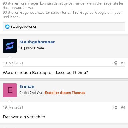
90 % aller Forenfragen könnten damit gelöst werden wenn die Fragensteller
das tun würden was
90 % aller Fragenbeantworter selber tun .... ihre Frage bei Google eintippen
und lesen .
Staubgeborener
R
e
a
Staubgeborener
k
t
Lt. Junior Grade
i
o
n
19. Mai 2021
#3
e
n
Warum neuen Beitrag für dasselbe Thema?
:
Erohan
E
Cadet 2nd Year
Ersteller dieses Themas
19. Mai 2021
#4
Das war ein versehen