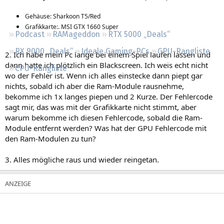
Regeln
Gehäuse: Sharkoon T5/Red
Grafikkarte:. MSI GTX 1660 Super
Podcast
RAMageddon
RTX 5000 „Deals“
RX 9000 „Deals“
Ideale Gaming-PCs
GPU-Rangliste
2. Ich habe mein Pc lange bei einem Spiel laufen lassen und
dann hatte ich plötzlich ein Blackscreen. Ich weis echt nicht
CPU-Rangliste
wo der Fehler ist. Wenn ich alles einstecke dann piept gar
nichts, sobald ich aber die Ram-Module rausnehme,
bekomme ich 1x langes piepen und 2 Kurze. Der Fehlercode
sagt mir, das was mit der Grafikkarte nicht stimmt, aber
warum bekomme ich diesen Fehlercode, sobald die Ram-
Module entfernt werden? Was hat der GPU Fehlercode mit
den Ram-Modulen zu tun?
3. Alles mögliche raus und wieder reingetan.