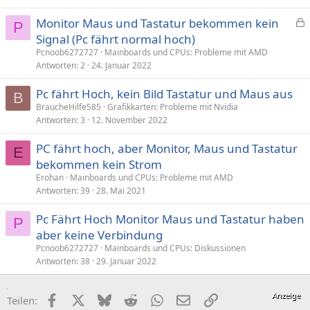
Monitor Maus und Tastatur bekommen kein
P
e
Signal (Pc fährt normal hoch)
s
Pcnoob6272727
Mainboards und CPUs: Probleme mit AMD
p
Antworten
2
24. Januar 2022
e
Pc fährt Hoch, kein Bild Tastatur und Maus aus
r
B
BraucheHilfe585
Grafikkarten: Probleme mit Nvidia
r
Antworten
3
12. November 2022
t
PC fährt hoch, aber Monitor, Maus und Tastatur
E
bekommen kein Strom
Erohan
Mainboards und CPUs: Probleme mit AMD
Antworten
39
28. Mai 2021
Pc Fährt Hoch Monitor Maus und Tastatur haben
P
aber keine Verbindung
Pcnoob6272727
Mainboards und CPUs: Diskussionen
Antworten
38
29. Januar 2022
Facebook
X (Twitter)
Bluesky
Reddit
WhatsApp
E-Mail
Link
Teilen: