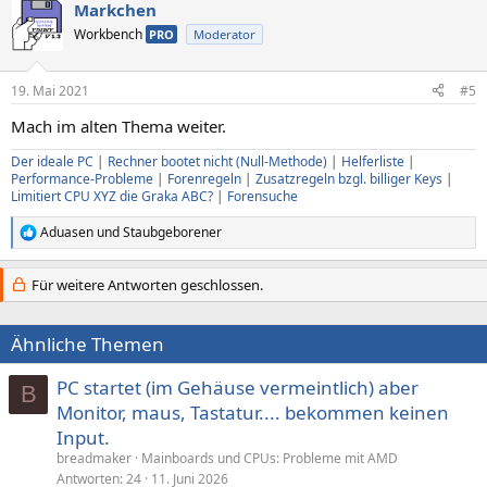
Markchen
Workbench
PRO
Moderator
19. Mai 2021
#5
Mach im alten Thema weiter.
Der ideale PC
|
Rechner bootet nicht (Null-Methode)
|
Helferliste
|
Performance-Probleme
|
Forenregeln
|
Zusatzregeln bzgl. billiger Keys
|
Limitiert CPU XYZ die Graka ABC?
|
Forensuche
Aduasen
und
Staubgeborener
R
e
a
Für weitere Antworten geschlossen.
k
t
i
Ähnliche Themen
o
n
e
PC startet (im Gehäuse vermeintlich) aber
B
n
Monitor, maus, Tastatur.... bekommen keinen
:
Input.
breadmaker
Mainboards und CPUs: Probleme mit AMD
Antworten
24
11. Juni 2026