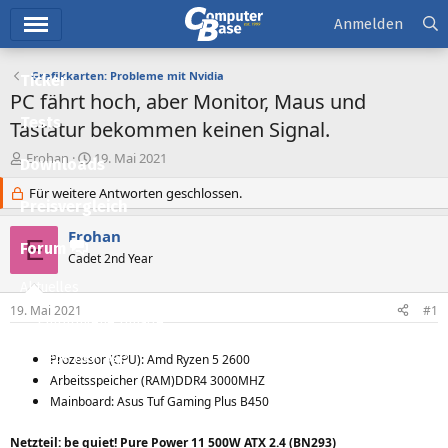
Hauptmenü
Anmelden
Grafikkarten: Probleme mit Nvidia
Ticker
PC fährt hoch, aber Monitor, Maus und
Tests
Tastatur bekommen keinen Signal.
E
E
Erohan
19. Mai 2021
Downloads
r
r
s
Für weitere Antworten geschlossen.
s
Preisvergleich
t
t
e
e
Erohan
E
l
l
Forum
Cadet 2nd Year
l
l
e
t
Aktuelles
r
a
19. Mai 2021
#1
m
Empfohlene Inhalte
Neue Beiträge
Prozessor (CPU): Amd Ryzen 5 2600
Arbeitsspeicher (RAM)DDR4 3000MHZ
Neueste Aktivitäten
Mainboard: Asus Tuf Gaming Plus B450
Leserartikel
Netzteil: be quiet! Pure Power 11 500W ATX 2.4 (BN293)