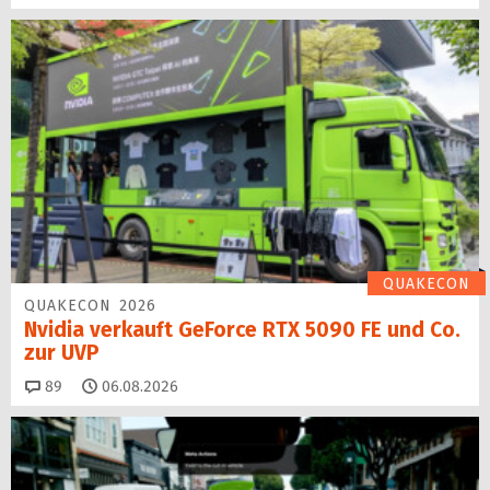
QUAKECON
QUAKECON 2026
Nvidia verkauft GeForce RTX 5090 FE und Co.
zur UVP
Kommentare
89
06.08.2026