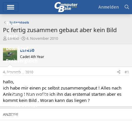
Hauptmenü
Anmelden
Systemtools
Ticker
Pc fertig zusammen gebaut aber kein Bild
Tests
E
E
Ltr450
4. November 2010
r
r
Downloads
s
s
Ltr450
t
t
Cadet 4th Year
e
e
Preisvergleich
l
l
l
l
4. November 2010
#1
Forum
e
t
r
a
hallo,
Aktuelles
m
ich habe mir einen pc selbst zusammengebaut ! Alles nach
Anleitung ! Nun wollte ich ihn das erstemal starten aber es
Empfohlene Inhalte
kommt kein Bild . Woran kann das liegen ?
Neue Beiträge
Neueste Aktivitäten
Leserartikel