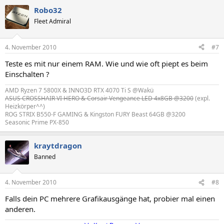
Robo32
Fleet Admiral
4. November 2010
#7
Teste es mit nur einem RAM. Wie und wie oft piept es beim
Einschalten ?
AMD Ryzen 7 5800X & INNO3D RTX 4070 Ti S @Wakü
ASUS CROSSHAIR VI HERO & Corsair Vengeance LED 4x8GB @3200
(expl.
Heizkörper^^)
ROG STRIX B550-F GAMING & Kingston FURY Beast 64GB @3200
Seasonic Prime PX-850
kraytdragon
Banned
4. November 2010
#8
Falls dein PC mehrere Grafikausgänge hat, probier mal einen
anderen.