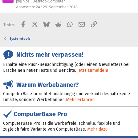
pl@nlos
Desktop-Computer
Antworten
24
29. September 2018
Facebook
X (Twitter)
Bluesky
Reddit
WhatsApp
E-Mail
Link
Teilen:
Systemtools
Nichts mehr verpassen!
Erhalte eine Push-Benachrichtigung (oder einen Newsletter) bei
Erscheinen neuer Tests und Berichte:
Jetzt anmelden!
Warum Werbebanner?
ComputerBase berichtet unabhängig und verkauft deshalb keine
Inhalte, sondern Werbebanner.
Mehr erfahren!
ComputerBase Pro
ComputerBase Pro ist die werbefreie, schnelle, flexible und
zugleich faire Variante von ComputerBase.
Mehr dazu!