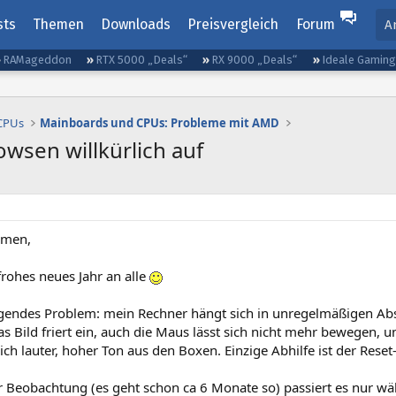
sts
Themen
Downloads
Preisvergleich
Forum
A
RAMageddon
RTX 5000 „Deals“
RX 9000 „Deals“
Ideale Gamin
 CPUs
Mainboards und CPUs: Probleme mit AMD
wsen willkürlich auf
mmen,
frohes neues Jahr an alle
lgendes Problem: mein Rechner hängt sich in unregelmäßigen Ab
as Bild friert ein, auch die Maus lässt sich nicht mehr bewegen,
ich lauter, hoher Ton aus den Boxen. Einzige Abhilfe ist der Reset
 Beobachtung (es geht schon ca 6 Monate so) passiert es nur wäh