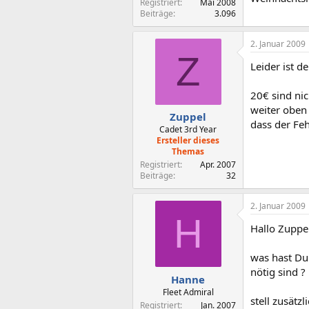
Registriert
Mai 2008
Beiträge
3.096
2. Januar 2009
Z
Leider ist d
20€ sind nic
weiter oben 
Zuppel
dass der Fe
Cadet 3rd Year
Ersteller dieses
Themas
Registriert
Apr. 2007
Beiträge
32
2. Januar 2009
H
Hallo Zuppel
was hast Du
nötig sind ?
Hanne
Fleet Admiral
stell zusätzl
Registriert
Jan. 2007