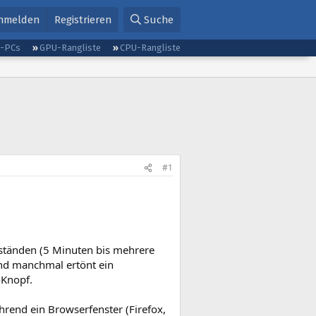
nmelden
Registrieren
Suche
g-PCs
GPU-Rangliste
CPU-Rangliste
#1
ständen (5 Minuten bis mehrere
 und manchmal ertönt ein
-Knopf.
rend ein Browserfenster (Firefox,