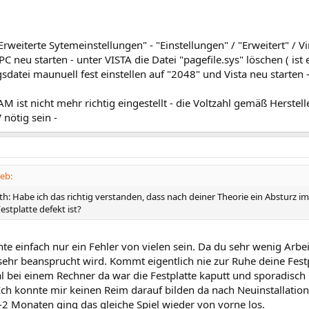
Erweiterte Sytemeinstellungen" - "Einstellungen" / "Erweitert" / Vi
- PC neu starten - unter VISTA die Datei "pagefile.sys" löschen ( ist
datei maunuell fest einstellen auf "2048" und Vista neu starten 
M ist nicht mehr richtig eingestellt - die Voltzahl gemäß Herstell
 nötig sein -
eb:
th: Habe ich das richtig verstanden, dass nach deiner Theorie ein Absturz
Festplatte defekt ist?
te einfach nur ein Fehler von vielen sein. Da du sehr wenig Arbei
sehr beansprucht wird. Kommt eigentlich nie zur Ruhe deine Festp
l bei einem Rechner da war die Festplatte kaputt und sporadisch 
Ich konnte mir keinen Reim darauf bilden da nach Neuinstallation 
-2 Monaten ging das gleiche Spiel wieder von vorne los.