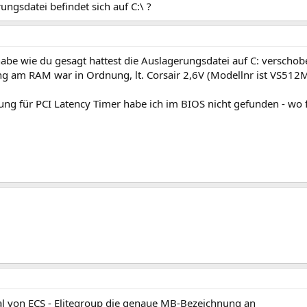
ungsdatei befindet sich auf C:\ ?
abe wie du gesagt hattest die Auslagerungsdatei auf C: verschob
g am RAM war in Ordnung, lt. Corsair 2,6V (Modellnr ist VS512
lung für PCI Latency Timer habe ich im BIOS nicht gefunden - wo 
l von ECS - Elitegroup die genaue MB-Bezeichnung an