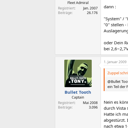
Fleet Admiral
dann :
Registriert
Jan. 2007
Beiträge
26.176
"System" / "
"0" stellen 
Auslagerungs
oder Dein RA
bei 2,6~2,7V
1. Januar 2009
Zuppel schri
@Bullet Too
ein Teil der 
Bullet Tooth
Captain
Nein es könn
Registriert
Mai 2008
Beiträge
3.096
durch Vista 
Hatte ich ma
abgestürzt. 
nach etwa 1