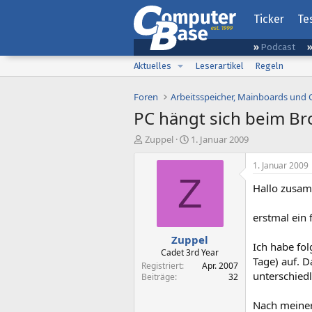
Ticker
Te
Podcast
Aktuelles
Leserartikel
Regeln
Foren
Arbeitsspeicher, Mainboards und
PC hängt sich beim Bro
E
E
Zuppel
1. Januar 2009
r
r
s
s
1. Januar 2009
t
t
Z
Hallo zusa
e
e
l
l
l
l
erstmal ein 
e
t
Zuppel
r
a
Ich habe fo
m
Cadet 3rd Year
Tage) auf. D
Registriert
Apr. 2007
unterschiedl
Beiträge
32
Nach meiner