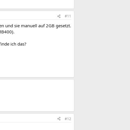
#11
en und sie manuell auf 2GB gesetzt.
MB400).
finde ich das?
#12