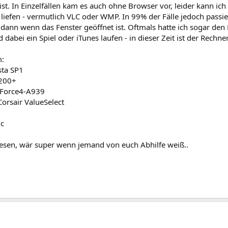
 ist. In Einzelfällen kam es auch ohne Browser vor, leider kann ic
iefen - vermutlich VLC oder WMP. In 99% der Fälle jedoch passi
 dann wenn das Fenster geöffnet ist. Oftmals hatte ich sogar den B
 dabei ein Spiel oder iTunes laufen - in dieser Zeit ist der Rechne
m:
ta SP1
3200+
nForce4-A939
orsair ValueSelect
ic
lesen, wär super wenn jemand von euch Abhilfe weiß..