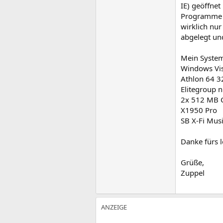
IE) geöffnet
Programme l
wirklich nur
abgelegt und
Mein Syste
Windows Vis
Athlon 64 
Elitegroup 
2x 512 MB C
X1950 Pro
SB X-Fi Mus
Danke fürs 
Grüße,
Zuppel