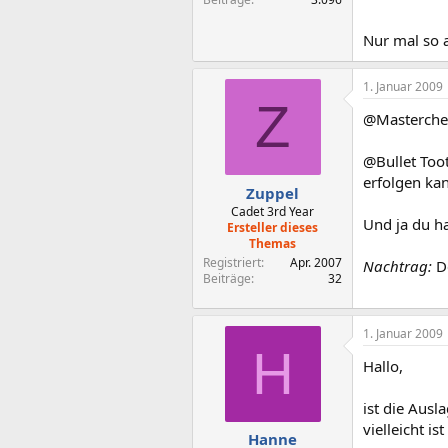
Nur mal so 
1. Januar 2009
Z
@Masterchee
@Bullet Too
erfolgen kan
Zuppel
Cadet 3rd Year
Und ja du ha
Ersteller dieses
Themas
Registriert
Apr. 2007
Nachtrag:
De
Beiträge
32
1. Januar 2009
H
Hallo,
ist die Ausl
vielleicht is
Hanne