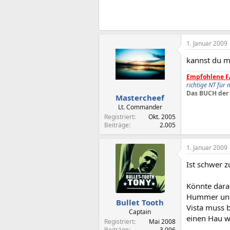
1. Januar 2009
kannst du m
Empfohlene F
richtige NT für
Das BUCH der 
Mastercheef
Lt. Commander
Registriert
Okt. 2005
Beiträge
2.005
1. Januar 2009
Ist schwer z
Könnte daran
Hummer und 
Bullet Tooth
Vista muss 
Captain
einen Hau w
Registriert
Mai 2008
Beiträge
3.096