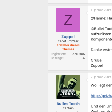
1. Januar 2009
Z
@Hanne: Hab
@Bullet Toot
aufzurüsten 
Zuppel
Komponenten
Cadet 3rd Year
Ersteller dieses
Themas
Danke erstm
Registriert
Apr. 2007
Beiträge
32
Grüße,
Zuppel
2. Januar 2009
Wo liegt de
http://geiz
Bullet Tooth
Und den Unte
Captain
Weihnachts