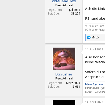
xxMuahdibxx
Fleet Admiral
Ach die Lini
Registriert
Juli 2011
Beiträge
38.229
P.S. sind ab
90 % aller For
90 % aller Frag
M4ttX
R
e
a
14. April 2022
k
t
Also horizon
i
o
keine falsch
n
e
Sofern du n
n
Ltcrusher
Anspruch auf
:
Fleet Admiral
Registriert
März 2004
Mein System
Beiträge
15.631
CPU
: AMD Ryz
6000 |
GPU
: P
14. April 2022