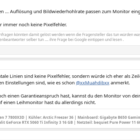
en ... Auflösung und Bildwiederhohlrate passen zum Monitor einge
er immer noch keine Pixelfehler.
enfragen könnten damit gelöst werden wenn die Fragensteller das tun würden wa
enbeantworter selber tun .... ihre Frage bei Google eintippen und lesen .
tale Linien sind keine Pixelfehler, sondern würde ich eher als Zei
en Einstellungen sind, wie es schon
@xxMuahdibxx
anmerkt.
och einen Garantieanspruch hast, kannst du den Monitor von dei
 einen Leihmonitor hast du allerdings nicht.
en 7 7800X3D |
Kühler: Arctic Freezer 36
|
Mainboard
: Gigabyte B650 Gamin
alit GeForce RTX 5060 Ti Infinity 3 16 GB |
Netzteil
: bequiet Pure Power 11 