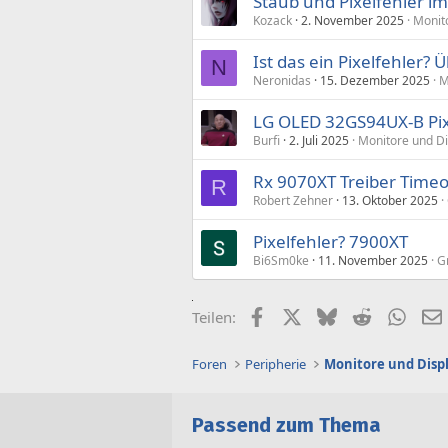
Staub und Pixelfehler im
Kozack
2. November 2025
Monit
Ist das ein Pixelfehler? 
N
Neronidas
15. Dezember 2025
M
LG OLED 32GS94UX-B Pix
Burfi
2. Juli 2025
Monitore und Di
Rx 9070XT Treiber Timeou
R
Robert Zehner
13. Oktober 2025
Pixelfehler? 7900XT
Bi6Sm0ke
11. November 2025
G
Facebook
X (Twitter)
Bluesky
Reddit
What
Teilen:
Foren
Peripherie
Monitore und Disp
Passend zum Thema