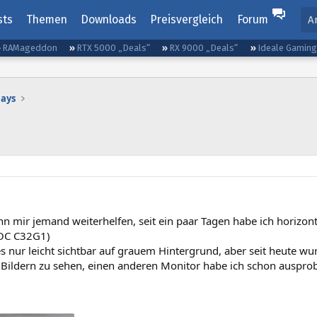
sts
Themen
Downloads
Preisvergleich
Forum
A
RAMageddon
RTX 5000 „Deals“
RX 9000 „Deals“
Ideale Gamin
lays
ann mir jemand weiterhelfen, seit ein paar Tagen habe ich horiz
AOC C32G1)
s nur leicht sichtbar auf grauem Hintergrund, aber seit heute wu
 Bildern zu sehen, einen anderen Monitor habe ich schon ausprobie