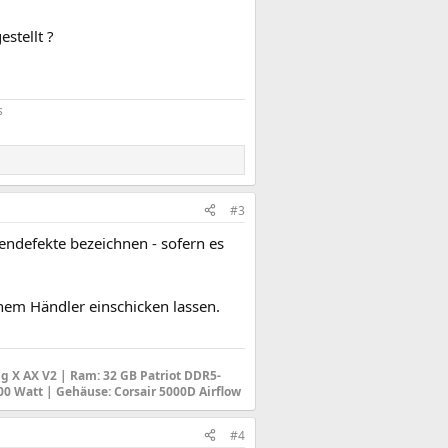
stellt ?
s
#3
lendefekte bezeichnen - sofern es
nem Händler einschicken lassen.
g X AX V2 |
Ram: 32 GB Patriot DDR5-
600 Watt |
Gehäuse
: Corsair 5000D Airflow
#4