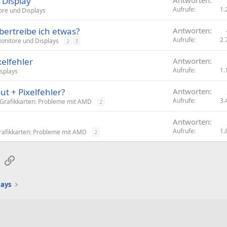
 Display
Aufrufe
1.
ore und Displays
Übertreibe ich etwas?
Antworten
Aufrufe
2.
onitore und Displays
2
3
elfehler
Antworten
Aufrufe
1.
splays
t + Pixelfehler?
Antworten
Aufrufe
3.
Grafikkarten: Probleme mit AMD
2
Antworten
Aufrufe
1.
rafikkarten: Probleme mit AMD
2
sApp
E-Mail
Link
lays