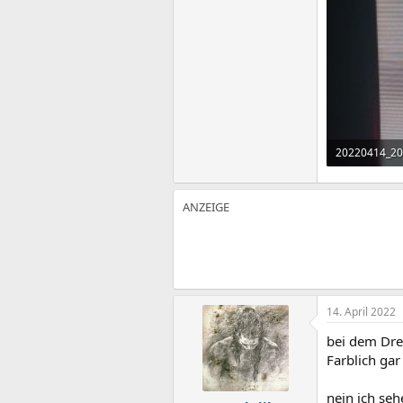
20220414_20
2 MB · Aufruf
14. April 2022
bei dem Drec
Farblich gar
nein ich se