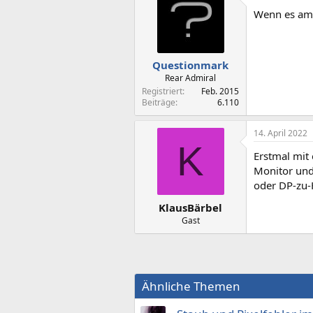
Wenn es am 
Questionmark
Rear Admiral
Registriert
Feb. 2015
Beiträge
6.110
14. April 2022
K
Erstmal mit
Monitor und
oder DP-zu-
KlausBärbel
Gast
Ähnliche Themen