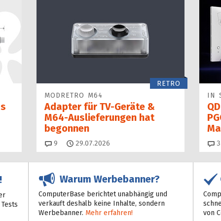
RETRO
MODRETRO M64
IN 
as
Adapter für TV-Geräte &
QD
M64-Auslieferungen hat
PG
begon­nen
Ma
Kommentare
9
29.07.2026
3
Warum Werbebanner?
!
ComputerBase berichtet unabhängig und
Compu
er
verkauft deshalb keine Inhalte, sondern
schne
 Tests
Werbebanner.
Mehr erfahren!
von 