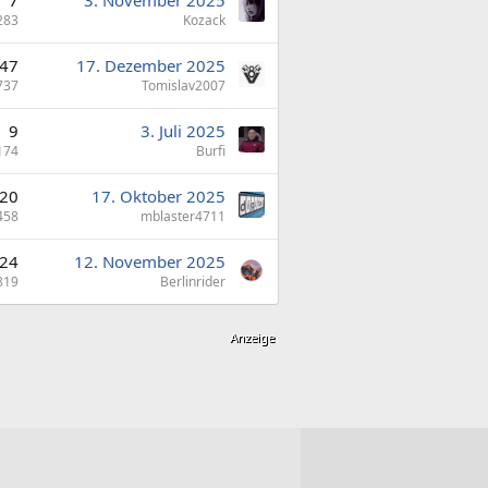
283
Kozack
47
17. Dezember 2025
737
Tomislav2007
9
3. Juli 2025
174
Burfi
20
17. Oktober 2025
458
mblaster4711
24
12. November 2025
819
Berlinrider