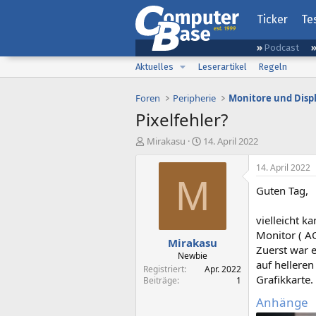
Ticker
Te
Podcast
Aktuelles
Leserartikel
Regeln
Foren
Peripherie
Monitore und Disp
Pixelfehler?
E
E
Mirakasu
14. April 2022
r
r
s
s
14. April 2022
t
t
M
Guten Tag,
e
e
l
l
l
l
vielleicht k
e
t
Monitor ( 
Mirakasu
r
a
Zuerst war e
m
Newbie
auf helleren
Registriert
Apr. 2022
Grafikkarte.
Beiträge
1
Anhänge