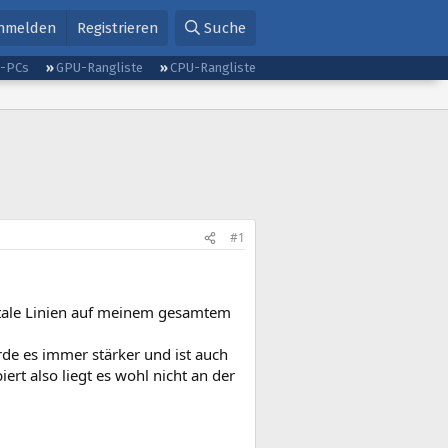
nmelden
Registrieren
Suche
g-PCs
GPU-Rangliste
CPU-Rangliste
#1
ontale Linien auf meinem gesamtem
rde es immer stärker und ist auch
rt also liegt es wohl nicht an der