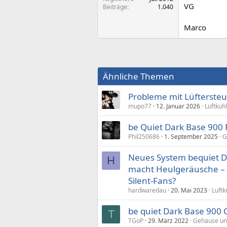
VG
Beiträge
1.040
Marco
Ähnliche Themen
Probleme mit Lüfterste
mupo77
12. Januar 2026
Luftküh
be Quiet Dark Base 900 P
Phil250686
1. September 2025
G
Neues System bequiet D
H
macht Heulgeräusche – 
Silent-Fans?
hardwaredau
20. Mai 2023
Luftk
be quiet Dark Base 900 
T
TGoP
29. März 2022
Gehäuse un