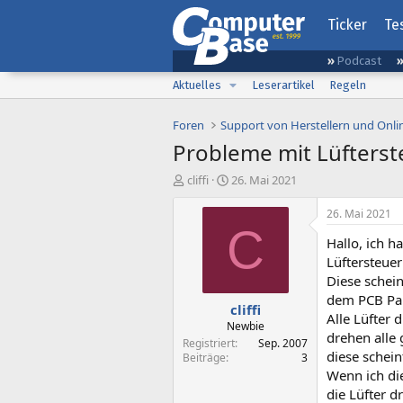
Ticker
Te
Podcast
Aktuelles
Leserartikel
Regeln
Foren
Support von Herstellern und Onl
Probleme mit Lüfters
E
E
cliffi
26. Mai 2021
r
r
s
s
26. Mai 2021
t
t
C
Hallo, ich 
e
e
l
l
Lüftersteue
l
l
Diese schein
e
t
dem PCB Pan
cliffi
r
a
Alle Lüfter 
m
Newbie
drehen alle
Registriert
Sep. 2007
diese schein
Beiträge
3
Wenn ich die
die Lüfter d