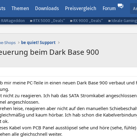
sts
Themen
Downloads
Preisvergleich
Forum
A
RAMageddon
RTX 5000 „Deals“
RX 9000 „Deals“
Ideale Gamin
ine-Shops
be quiet! Support
teuerung beim Dark Base 900
hab mir meine PC-Teile in einen neuen Dark Base 900 verbaut un
rung.
t nicht zu reagieren. Ich hab das SATA Stromkabel angeschlossen
el angeschlossen.
drehen leise, reagieren aber nicht auf den manuellen Schiebescha
 gleichmäßig und kaum hörbar. Ich hab schon die Kabelverbindun
t ok.
ses Kabel vom PCB Panel ausstöpsel sehe und höre (sehe, fühle) 
rehen alle gleichschnell weiter.