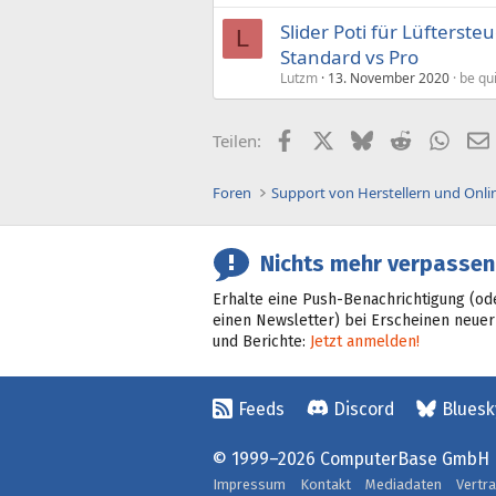
Slider Poti für Lüfterst
L
Standard vs Pro
Lutzm
13. November 2020
be qu
Facebook
X (Twitter)
Bluesky
Reddit
What
Teilen:
Foren
Support von Herstellern und Onl
Nichts mehr verpassen
Erhalte eine Push-Benachrichtigung (od
einen Newsletter) bei Erscheinen neuer
und Berichte:
Jetzt anmelden!
Feeds
Discord
Bluesk
© 1999–2026 ComputerBase GmbH
Impressum
Kontakt
Mediadaten
Vertr