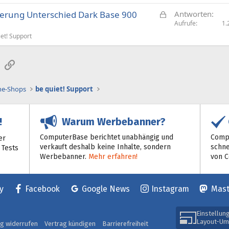
G
euerung Unterschied Dark Base 900
Antworten
e
Aufrufe
1.
s
iet! Support
p
e
sApp
E-Mail
Link
r
r
t
ine-Shops
be quiet! Support
Warum Werbebanner?
!
ComputerBase berichtet unabhängig und
Compu
er
verkauft deshalb keine Inhalte, sondern
schne
 Tests
Werbebanner.
Mehr erfahren!
von 
y
Facebook
Google News
Instagram
Mas
Einstellun
Layout-Um
ag widerrufen
Vertrag kündigen
Barrierefreiheit