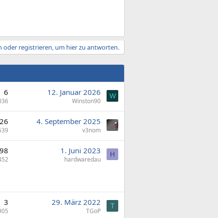
 oder registrieren, um hier zu antworten.
6
12. Januar 2026
W
036
Winston90
26
4. September 2025
539
v3nom
98
1. Juni 2023
H
452
hardwaredau
3
29. März 2022
T
905
TGoP