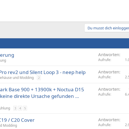
Du musst dich einloggen
uerung
Antworten
Aufrufe
1.
lung
ro rev2 und Silent Loop 3 - neep help
Antworten
Aufrufe
2.
ehäuse und Modding
2
ark Base 900 + 13900k + Noctua D15
Antworten
Aufrufe
6.
keine direkte Ursache gefunden …
ühlung
3
4
5
C19 / C20 Cover
Antworten
Aufrufe
2.
d Modding