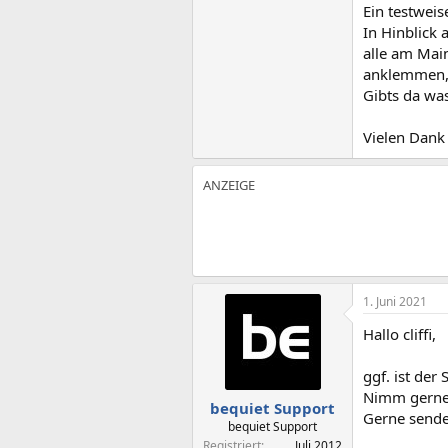
Ein testweis
In Hinblick
alle am Mai
anklemmen, 
Gibts da wa
Vielen Dank
1. Juni 2021
Hallo cliffi,
ggf. ist der
Nimm gerne 
bequiet Support
Gerne senden
bequiet Support
Registriert
Juli 2012