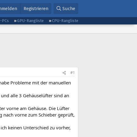
nmelden
Registrieren
Suche
g-PCs
GPU-Rangliste
CPU-Rangliste
#1
d habe Probleme mit der manuellen
 und alle 3 Gehäuselüfter sind an
lter vorne am Gehäuse. Die Lüfter
g nach vorne zum Schieber geprüft,
ich keinen Unterschied zu vorher,