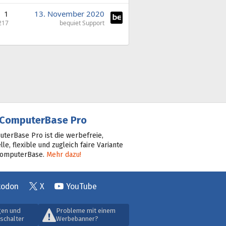
1
13. November 2020
217
bequiet Support
ComputerBase Pro
terBase Pro ist die werbefreie,
lle, flexible und zugleich faire Variante
ComputerBase.
Mehr dazu!
todon
X
YouTube
gen und
Probleme mit einem
schalter
Werbebanner?