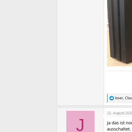
loser
,
Clou
R
e
a
22. August 202
k
J
t
Ja das ist 
i
o
ausschaltet.