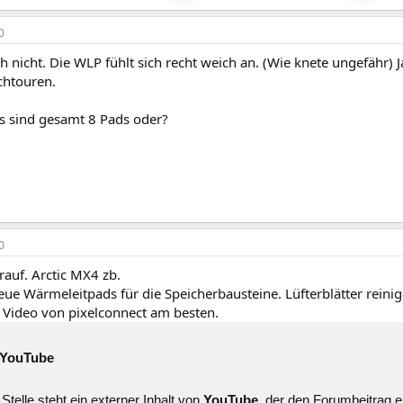
0
h nicht. Die WLP fühlt sich recht weich an. (Wie knete ungefähr) 
chtouren.
 Es sind gesamt 8 Pads oder?
0
auf. Arctic MX4 zb.
eue Wärmeleitpads für die Speicherbausteine. Lüfterblätter reini
s Video von pixelconnect am besten.
YouTube
Stelle steht ein externer Inhalt von
YouTube
, der den Forumbeitrag e