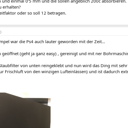
und einmal 0‘5 mm und die sollen angeblich 200c absorbieren. 
 erhalten?
tfaktor oder so soll 12 betragen.
0
pel war die Ps4 auch lauter geworden mit der Zeit...
 geöffnet (geht ja ganz easy) , gereinigt und mit ner Bohrmaschi
taubfilter von unten reingeklebt und nun wird das Ding mit sehr v
r Frischluft von den winzigen Lufteinlässen) und ist dadurch extr