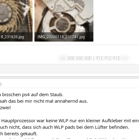
8_231826.jpg
IMG_20200118_231741.jpg
ufe: 616
3,7 MB · Aufrufe: 572
🇩🇪
🇩🇪 🇩🇪 🇩🇪 | 🇫🇮 🇫🇮 🇫🇮
🇫🇮
0
n bisschen ps4 auf dem Staub.
sah das bei mir nicht mal annähernd aus.
zwei!
Hauptprozessor war keine WLP nur ein kleiner Aufkleber mit e
uch nicht, dass sich auch WLP pads bei dem Lüfter befinden.
h bereits gekauft.