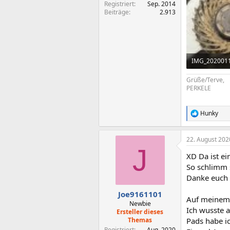
Registriert
Sep. 2014
Beiträge
2.913
IMG_2020011
3,6 MB · Aufr
Grüße/Terve,
PERKELE
Hunky
R
e
a
22. August 202
k
J
t
XD Da ist ei
i
o
So schlimm 
n
Danke euch 
e
n
Joe9161101
Auf meinem 
:
Newbie
Ich wusste a
Ersteller dieses
Themas
Pads habe ic
Registriert
Aug. 2020