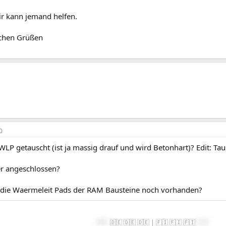
ir kann jemand helfen.
ichen Grüßen
0
WLP getauscht (ist ja massig drauf und wird Betonhart)? Edit: Tau
er angeschlossen?
die Waermeleit Pads der RAM Bausteine noch vorhanden?
🇩🇪
🇩🇪 🇩🇪 🇩🇪 | 🇫🇮 🇫🇮 🇫🇮
🇫🇮