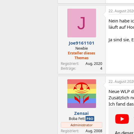
22. August 202
J
Nein habe ic
läuft auf Ho
Ja sind sie.
Joe9161101
Newbie
Ersteller dieses
Themas
Registriert
Aug. 2020
Beiträge
4
22. August 202
Neue WLP dr
Zusätzlich n
Ich fand da
Zensai
Boba Fett
PRO
Administrator
Registriert
Aug. 2008
An dieser 