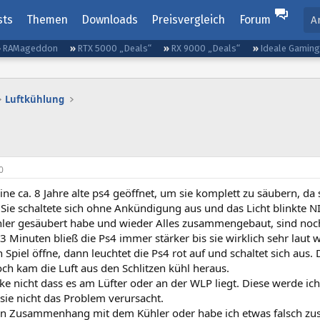
sts
Themen
Downloads
Preisvergleich
Forum
A
RAMageddon
RTX 5000 „Deals“
RX 9000 „Deals“
Ideale Gamin
Luftkühlung
0
ne ca. 8 Jahre alte ps4 geöffnet, um sie komplett zu säubern, da s
 Sie schaltete sich ohne Ankündigung aus und das Licht blinkte N
ler gesäubert habe und wieder Alles zusammengebaut, sind noc
3 Minuten bließ die Ps4 immer stärker bis sie wirklich sehr laut 
 Spiel öffne, dann leuchtet die Ps4 rot auf und schaltet sich aus.
doch kam die Luft aus den Schlitzen kühl heraus.
ke nicht dass es am Lüfter oder an der WLP liegt. Diese werde ic
sie nicht das Problem verursacht.
en Zusammenhang mit dem Kühler oder habe ich etwas falsch 