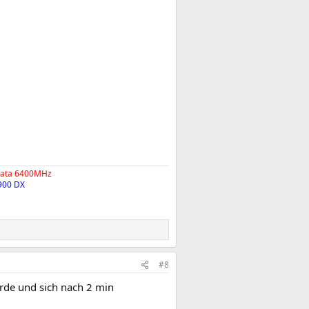
data 6400MHz
900 DX
#8
urde und sich nach 2 min