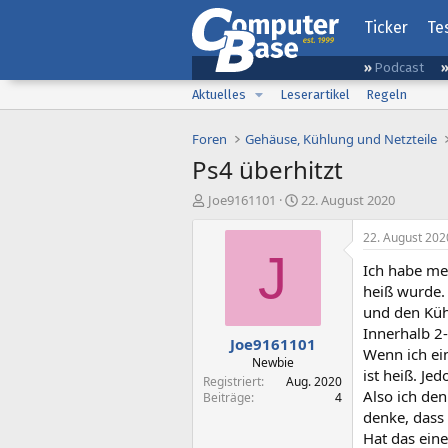
Ticker
Te
Podcast
Aktuelles
Leserartikel
Regeln
Foren
Gehäuse, Kühlung und Netzteile
Ps4 überhitzt
E
E
Joe9161101
22. August 2020
r
r
s
s
22. August 202
t
t
J
Ich habe mei
e
e
l
l
heiß wurde.
l
l
und den Küh
e
t
Innerhalb 2-
Joe9161101
r
a
Wenn ich ein
m
Newbie
ist heiß. Je
Registriert
Aug. 2020
Also ich den
Beiträge
4
denke, dass 
Hat das ein