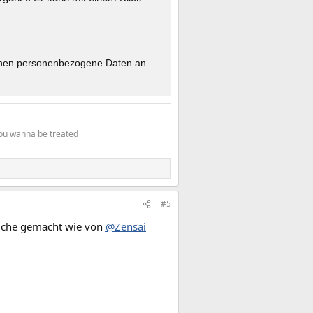
nnen personen­bezogene Daten an
 you wanna be treated
#5
eiche gemacht wie von
@Zensai