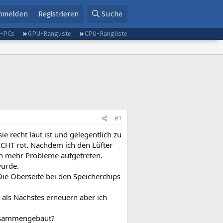
nmelden
Registrieren
Suche
g-PCs
GPU-Rangliste
CPU-Rangliste
#1
ie recht laut ist und gelegentlich zu
ICHT rot. Nachdem ich den Lüfter
h mehr Probleme aufgetreten.
wurde.
 Die Oberseite bei den Speicherchips
h als Nächstes erneuern aber ich
zusammengebaut?