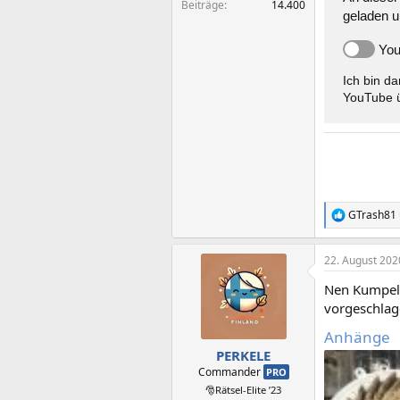
Beiträge
14.400
geladen u
You
Ich bin d
YouTube ü
GTrash81
R
e
a
22. August 202
k
t
Nen Kumpel 
i
o
vorgeschlag
n
Anhänge
e
n
PERKELE
:
Commander
PRO
🎅Rätsel-Elite ’23