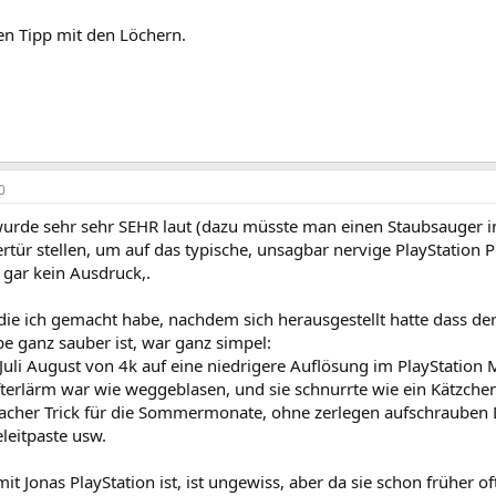
en Tipp mit den Löchern.
0
urde sehr sehr SEHR laut (dazu müsste man einen Staubsauger in 
ür stellen, um auf das typische, unsagbar nervige PlayStation 
 gar kein Ausdruck,.
ie ich gemacht habe, nachdem sich herausgestellt hatte dass der 
e ganz sauber ist, war ganz simpel:
 Juli August von 4k auf eine niedrigere Auflösung im PlayStation
üfterlärm war wie weggeblasen, und sie schnurrte wie ein Kätzche
facher Trick für die Sommermonate, ohne zerlegen aufschrauben
eitpaste usw.
t Jonas PlayStation ist, ist ungewiss, aber da sie schon früher 