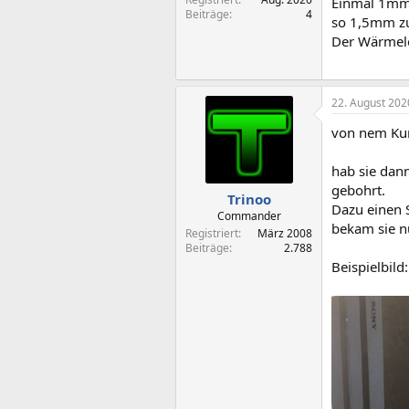
Einmal 1mm 
Beiträge
4
so 1,5mm zu
Der Wärmelei
22. August 202
von nem Kum
hab sie dann
gebohrt.
Trinoo
Dazu einen S
Commander
bekam sie nu
Registriert
März 2008
Beiträge
2.788
Beispielbild: