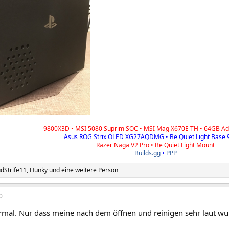
9800X3D • MSI 5080 Suprim SOC • MSI Mag X670E TH • 64GB A
Asus ROG Strix OLED XG27AQDMG • Be Quiet Light Base 
Razer Naga V2 Pro • Be Quiet Light Mount
Builds.gg
•
PPP
dStrife11
,
Hunky
und eine weitere Person
0
normal. Nur dass meine nach dem öffnen und reinigen sehr laut w