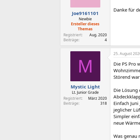
n
e
Danke für d
n
Joe9161101
:
Newbie
Ersteller dieses
Themas
Registriert
Aug. 2020
Beiträge
4
25. August 202
M
Die PS Pro w
Wohnzimmert
Störend war
Mystic Light
Die Lösung d
Lt. Junior Grade
Abdeckklapp
Registriert
März 2020
Einfach Juni
Beiträge
318
jeglicher L
Simpler ein
neue Wärmel
Was genau mi