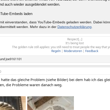
nd auch wieder ausgeblendet werden.
Tube-Embeds laden
amit einverstanden, dass YouTube-Embeds geladen werden. Dabei kö
bermittelt werden. Mehr dazu in der
Datenschutzerklärung
.
Respect[...]
It's being lost
The golden rule still applies: you still need to treat people the way that
Regeln
|
Moderatoren
|
Feedback
und
Joe9161101
0
hatte das gleiche Problem (siehe Bilder) bei dem hab ich das gl
en, die Probleme waren danach weg.