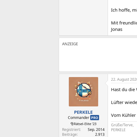
Ich hoffe, m
Mit freundl
Jonas
22. August 202
Hast du die 
Lüfter wied
PERKELE
Vom Kühler 
Commander
PRO
🎅Rätsel-Elite ’23
Grüße/Terve,
Registriert
Sep. 2014
PERKELE
Beiträge
2.913