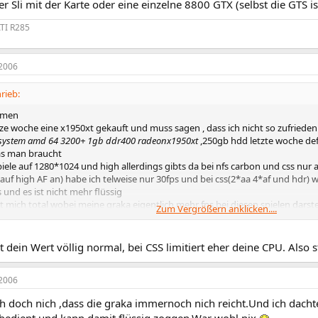
er Sli mit der Karte oder eine einzelne 8800 GTX (selbst die GTS i
TI R285
2006
rieb:
mmen
ze woche eine x1950xt gekauft und muss sagen , dass ich nicht so zufrieden 
system amd 64 3200+ 1gb ddr400 radeonx1950xt
,250gb hdd letzte woche defr
was man braucht
spiele auf 1280*1024 und high allerdings gibts da bei nfs carbon und css nur 
s auf high AF an) habe ich telweise nur 30fps und bei css(2*aa 4*af und hdr
 und es ist nicht mehr flüssig
rt mich total wobei meine graka eigentlich mehr fps bei diesen spielen darst
Zum Vergrößern anklicken....
zt ist.
k06 habe ich um die 4500-4700 punkte.beim 03er ca.16000 sind die werte fü
nn es sein das die cpu die grafikkarte stark ausbremmst sodass sie nicht ihr
st dein Wert völlig normal, bei CSS limitiert eher deine CPU. Also 
mir empfehlen ne schneller cpu zu kaufen und wenn ja welche(wollte eigent
aubt ihr ein AMD x2 4600+ reicht um die leistung meiner grafikkarte ordent
2006
f die vielen fragen die ich gestellt habe.Vielen dank schon mal im vorraus
h doch nich ,dass die graka immernoch nich reicht.Und ich dachte