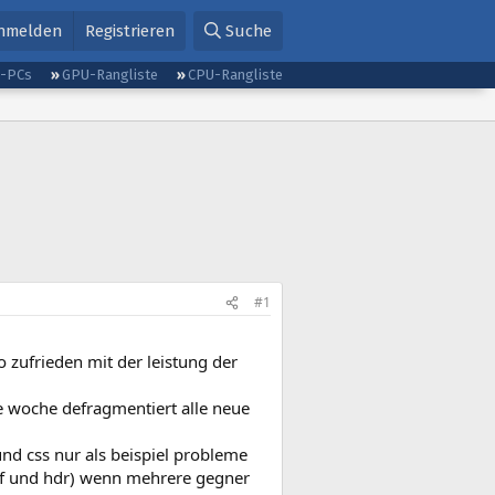
nmelden
Registrieren
Suche
g-PCs
GPU-Rangliste
CPU-Rangliste
#1
 zufrieden mit der leistung der
e woche defragmentiert alle neue
und css nur als beispiel probleme
4*af und hdr) wenn mehrere gegner