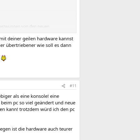
ie gezwungen von den neuen
mit deiner geilen hardware kannst
er übertriebener wie soll es dann
auf hoch, 20-25fps.
u
#11
iger als eine konsole! eine
h beim pc so viel geändert und neue
ken kann! trotzdem würd ich den pc
wegen ist die hardware auch teurer