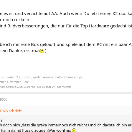
ie es ist und verzichte auf AA. Auch wenn Du jetzt einen X2 o.ä. k
 noch ruckeln.
nd Bildverbesserungen, die nur für die Top Hardware gedacht ist, 
e ich mir eine Box gekauft und spiele auf dem PC mit ein paar A
nein Danke, erstmal
)
f ps ; diablo 2 auf xbox ; gothic remake, halo remake auf pc
her 4, witcher 3 dlc
950x, geforce 5070ti, 64 gb ram, pcie 4.0 ssds, 27" qhd monitor
2006
076 schrieb:
ky
h doch nich ,dass die graka immernoch nich reicht.Und ich dachte ich bin er
 kann damit flüssig zoggen.War wohl nix
.