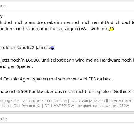
2006
ky
h doch nich ,dass die graka immernoch nich reicht.Und ich dachte
 bedient und kann damit flüssig zoggen.War wohl nix
.
 gleich kaputt. 2 Jahre...
r jetzt noch´n E6600, und selbst dann wird meine Hardware noch
ndigen Spielen.
l Double Agent spielen mal sehen wie viel FPS da hast.
habe ich 5500Punkte aber das reicht nicht fürs spielen. Gothic 3
-9900k @5Ghz | ASUS ROG Z390 F Gaming | 32GB 3600MHz G.Skill | EVGA GeFror
 Lian-Li O11 Dynamic XL | DELL AW3821DW | be quiet! dark power pro 750W
2006