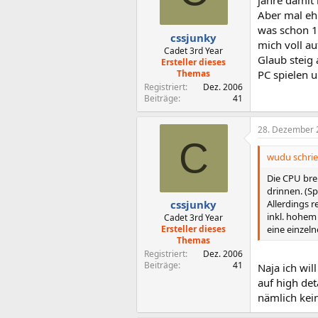
jahre damit
Aber mal eh
was schon 1 
cssjunky
mich voll auf
Cadet 3rd Year
Glaub steig
Ersteller dieses
Themas
PC spielen u
Registriert
Dez. 2006
Beiträge
41
28. Dezember 
C
wudu schrie
Die CPU bre
drinnen. (S
Allerdings r
cssjunky
inkl. hohem 
Cadet 3rd Year
eine einzeln
Ersteller dieses
Themas
Registriert
Dez. 2006
Beiträge
41
Naja ich wil
auf high det
nämlich kein