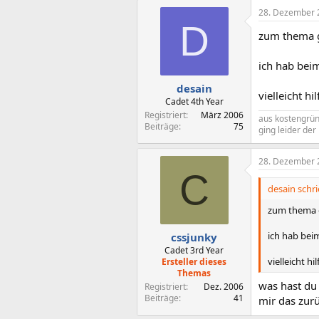
28. Dezember 
D
zum thema g
ich hab bei
desain
vielleicht hil
Cadet 4th Year
Registriert
März 2006
aus kostengründ
Beiträge
75
ging leider der
28. Dezember 
C
desain schri
zum thema 
ich hab bei
cssjunky
Cadet 3rd Year
vielleicht hil
Ersteller dieses
Themas
was hast du
Registriert
Dez. 2006
Beiträge
41
mir das zur