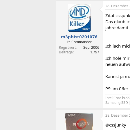
28. Dezember 
Zitat cssjun
Das glaub ic
jahre damit
m3phist0201076
Lt. Commander
Ich lach mich
Registriert
Sep. 2006
Beiträge
1.797
Ich hole mi
neuen aufwä
Kannst ja ma
PS: im 06er 
Intel Core i9
Samsung SSD |
28. Dezember 
@cssjunky