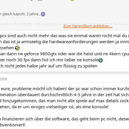
 gleich kaputt. 2 Jahre...
r jetzt noch´n E6600, und selbst dann wird meine Hardware noch in die Kn
Zum Vergrößern anklicken....
 Spielen.
 pcs sind auch nicht mehr das was sie einmal waren nicht mal du 
l Double Agent spielen mal sehen wie viel FPS da hast.
en das ist ja armseelig.die hardwareanforderungen werden ja imm
aussehen
habe ich 5500Punkte aber das reicht nicht fürs spielen. Gothic 3 DEMO alles 
an dann ne geforce 9800gtx oder wie die heist und ne 4kern cp
er noch 30 fps dann hol ich mir lieber ne konsole
ch nicht jedes halbe jahr auf um flüssig zu spielen
2006
 eure, probleme möcht ich haben! der pc war schon immer kurzleb
eration überdauert durchschnittlich 4-5 jahre in der zeit hat sic
nd hinzugekommen, das man nicht alle spiele auf max details zoc
hen, da er um einiges vielseitiger ist, als eine konsole!
 finanzieren sich über die software, das geht beim pc nicht, des
bventioniert!