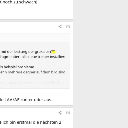
st noch zu schwach).
#3
mit der leistung der graka bin
agmentiert alle neue treiber installiert
als beispiel probleme
) wenn mehrere gegner auf dem bild sind
ellen muss da sie doch eine der besten
r das system ok?
e volle leistung entfalten kann und
stell AA/AF runter oder aus.
lich dann auf am2 board
lich zu erhöhen?Ich hoffe ihr gibt mir
#4
 ich bin erstmal die nächsten 2