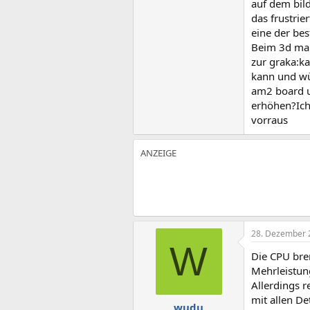
auf dem bild
das frustrie
eine der best
Beim 3d mar
zur graka:ka
kann und wü
am2 board u
erhöhen?Ich 
vorraus
28. Dezember 
W
Die CPU bre
Mehrleistun
Allerdings r
mit allen De
wudu