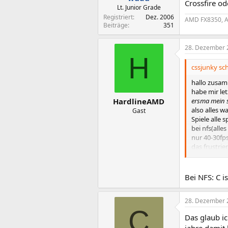
Crossfire od
Lt. Junior Grade
Registriert
Dez. 2006
AMD FX8350, A
Beiträge
351
28. Dezember 
H
cssjunky sch
hallo zusa
habe mir let
ersma mein 
HardlineAMD
also alles 
Gast
Spiele alle 
bei nfs(alle
nur 40-30fps
das frustrie
karten bis jet
Beim 3d mar
zur graka:ka
Bei NFS: C i
würdet ihr 
umsteigen)Gl
28. Dezember 
antwortet au
C
Das glaub ic