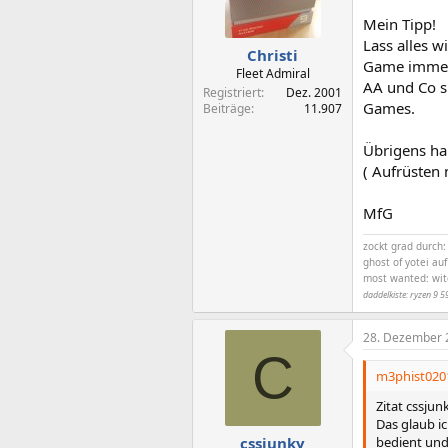
Mein Tipp!
Lass alles w
Christi
Game immer
Fleet Admiral
AA und Co si
Registriert
Dez. 2001
Games.
Beiträge
11.907
Übrigens hab
( Aufrüsten 
MfG
zockt grad durch:
ghost of yotei au
most wanted: witc
daddelkiste: ryzen 9 5
28. Dezember 
C
m3phist0201
Zitat cssjun
Das glaub ic
bedient und
cssjunky