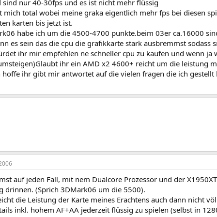
 sind nur 40-30fps und es ist nicht mehr flüssig
rt mich total wobei meine graka eigentlich mehr fps bei diesen sp
en karten bis jetzt ist.
k06 habe ich um die 4500-4700 punkte.beim 03er ca.16000 sind 
nn es sein das die cpu die grafikkarte stark ausbremmst sodass sie
rdet ihr mir empfehlen ne schneller cpu zu kaufen und wenn ja w
msteigen)Glaubt ihr ein AMD x2 4600+ reicht um die leistung mei
hoffe ihr gibt mir antwortet auf die vielen fragen die ich gestel
2006
mst auf jeden Fall, mit nem Dualcore Prozessor und der X1950X
g drinnen. (Sprich 3DMark06 um die 5500).
eicht die Leistung der Karte meines Erachtens auch dann nicht völ
tails inkl. hohem AF+AA jederzeit flüssig zu spielen (selbst in 1