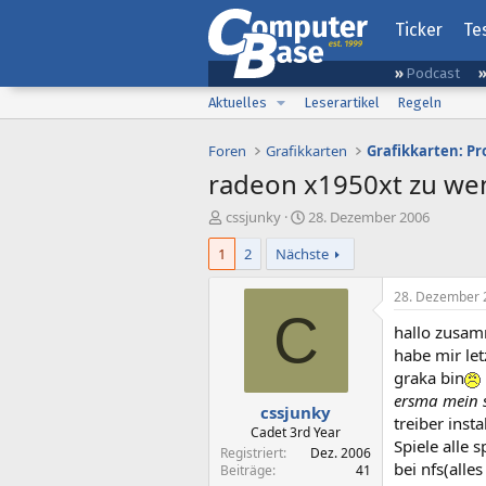
Ticker
Te
Podcast
Aktuelles
Leserartikel
Regeln
Foren
Grafikkarten
Grafikkarten: P
radeon x1950xt zu wen
E
E
cssjunky
28. Dezember 2006
r
r
1
2
Nächste
s
s
t
t
e
e
28. Dezember 
l
l
C
hallo zusa
l
l
e
t
habe mir let
r
a
graka bin
m
ersma mein 
cssjunky
treiber inst
Cadet 3rd Year
Spiele alle 
Registriert
Dez. 2006
bei nfs(alle
Beiträge
41