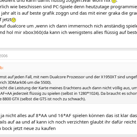
 bedient und kann damit flüssig zoggen.War wohl nix
.
rlich wie beschissen sind PC-Spiele denn heutzutage programmie
jahr alt is auf beste grafik zoggn und das mit einer graka die g
 jetzt
 auf dualcore um ,wenn ich dann immernoch nich anständig spiel
nd hol mir xbox360(da kann ich wenigstens alles flüssig auf beste
2006
b:
mst auf jeden Fall, mit nem Dualcore Prozessor und der X1950XT sind ung
prich 3DMark06 um die 5500).
eicht die Leistung der Karte meines Erachtens auch dann nicht völlig aus, um 
AF+AA jederzeit flüssig zu spielen (selbst in 1280*1024). Da braucht es schon
e 8800 GTX (selbst die GTS ist noch zu schwach).
l ja nicht alles auf 8*AA und 16*AF spielen können das ist klar d
ails auf aa und af kann ich noch verzichten glaubt ihr dafür reich
 bock jetzt neue zu kaufen