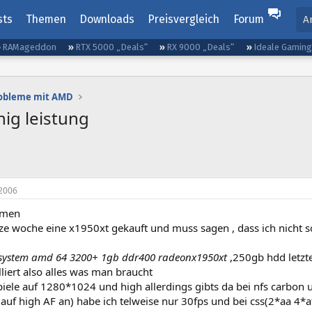
sts
Themen
Downloads
Preisvergleich
Forum
A
RAMageddon
RTX 5000 „Deals“
RX 9000 „Deals“
Ideale Gamin
robleme mit AMD
ig leistung
2006
mmen
ze woche eine x1950xt gekauft und muss sagen , dass ich nicht so
system amd 64 3200+ 1gb ddr400 radeonx1950xt
,250gb hdd letzt
alliert also alles was man braucht
spiele auf 1280*1024 und high allerdings gibts da bei nfs carbon 
s auf high AF an) habe ich telweise nur 30fps und bei css(2*aa 