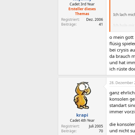
Cadet 3rd Year
Ersteller dieses
Themas
Ich lach mich
Registriert
Dez. 2006
Beiträge
41
Ich hole mi
aufwändigen
o mein gott
Kannst ja ma
flüsig spiel
bei crysis 
PS: im 06er 
da brauch m
und hat imm
ich rüste do
28. Dezember 
ganz ehrlich
konsolen gen
standart si
immer vorzie
krapi
Cadet 4th Year
die konsolen
Registriert
Juli 2005
und nicht su
Beiträge
70