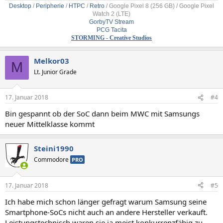
Desktop
/
Peripherie
/
HTPC
/
Retro
/
Google Pixel 8 (256 GB) / Google Pixel
Watch 2 (LTE)
GorbyTV Stream
PCG Tacita
STORMING - Creative Studios
Melkor03
M
Lt. Junior Grade
17. Januar 2018
#4
Bin gespannt ob der SoC dann beim MWC mit Samsungs
neuer Mittelklasse kommt
Steini1990
Commodore
PRO
17. Januar 2018
#5
Ich habe mich schon länger gefragt warum Samsung seine
Smartphone-SoCs nicht auch an andere Hersteller verkauft.
Leistungstechnisch waren sie ja meist konkurrenzfähig zu