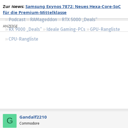
Regeln
Zur News:
Samsung Exynos 7872: Neues Hexa-Core-SoC
für die Premium-Mittelklasse
Podcast
RAMageddon
RTX 5000 „Deals“
RX 9000 „Deals“
Ideale Gaming-PCs
GPU-Rangliste
CPU-Rangliste
Gandalf2210
G
Commodore