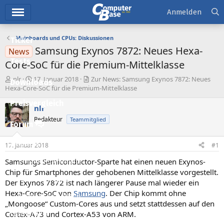
Hauptmenü
Anmelden
Mainboards und CPUs: Diskussionen
Ticker
Samsung Exynos 7872: Neues Hexa-
News
Tests
Core-SoC für die Premium-Mittelklasse
E
E
nlr
17. Januar 2018
Zur News: Samsung Exynos 7872: Neues
Downloads
r
r
Hexa-Core-SoC für die Premium-Mittelklasse
s
s
Preisvergleich
t
t
nlr
e
e
Redakteur
Teammitglied
l
l
Forum
l
l
e
t
Aktuelles
17. Januar 2018
#1
r
a
m
Samsungs Semiconductor-Sparte hat einen neuen Exynos-
Empfohlene Inhalte
Chip für Smartphones der gehobenen Mittelklasse vorgestellt.
Neue Beiträge
Der Exynos 7872 ist nach längerer Pause mal wieder ein
Hexa-Core-SoC von
Samsung
. Der Chip kommt ohne
Neueste Aktivitäten
„Mongoose“ Custom-Cores aus und setzt stattdessen auf den
Cortex-A73 und Cortex-A53 von ARM.
Leserartikel