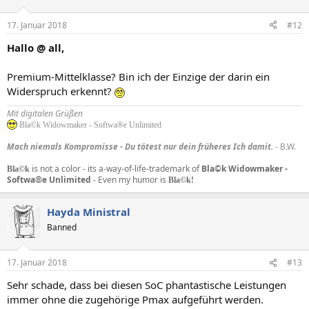
17. Januar 2018
#12
Hallo @ all,
Premium-Mittelklasse? Bin ich der Einzige der darin ein
Widerspruch erkennt?
Mit digitalen Grüßen
Bla©k Widowmaker - Softwa®e Unlimited
Mach niemals Kompromisse - Du tötest nur dein früheres Ich damit.
- B.W.
is not a color - its a-way-of-life-trademark of
Bla©k
Widowmaker -
Bla©k
Softwa®e Unlimited
- Even my humor is
Bla©k!
Hayda Ministral
Banned
17. Januar 2018
#13
Sehr schade, dass bei diesen SoC phantastische Leistungen
immer ohne die zugehörige Pmax aufgeführt werden.