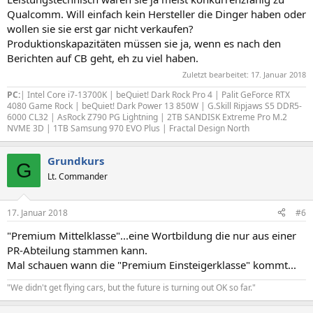
Qualcomm. Will einfach kein Hersteller die Dinger haben oder
wollen sie sie erst gar nicht verkaufen?
Produktionskapazitäten müssen sie ja, wenn es nach den
Berichten auf CB geht, eh zu viel haben.
Zuletzt bearbeitet:
17. Januar 2018
PC:
| Intel Core i7-13700K | beQuiet! Dark Rock Pro 4 | Palit GeForce RTX
4080 Game Rock | beQuiet! Dark Power 13 850W | G.Skill Ripjaws S5 DDR5-
6000 CL32 | AsRock Z790 PG Lightning | 2TB SANDISK Extreme Pro M.2
NVME 3D | 1TB Samsung 970 EVO Plus | Fractal Design North
Grundkurs
G
Lt. Commander
17. Januar 2018
#6
"Premium Mittelklasse"...eine Wortbildung die nur aus einer
PR-Abteilung stammen kann.
Mal schauen wann die "Premium Einsteigerklasse" kommt...
"We didn't get flying cars, but the future is turning out OK so far."