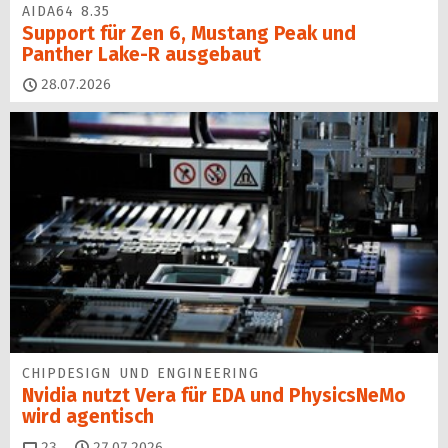
AIDA64 8.35
Support für Zen 6, Mustang Peak und
Panther Lake-R ausgebaut
28.07.2026
CHIPDESIGN UND ENGINEERING
Nvidia nutzt Vera für EDA und PhysicsNeMo
wird agentisch
Kommentare
23
27.07.2026