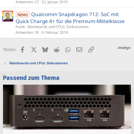
Antworten
27
22. Januar 2019
Qualcomm Snapdragon 712: SoC mit
News
Quick Charge 4+ für die Premium-Mittelklasse
Frank
Mainboards und CPUs: Diskussionen
Antworten
39
9. Februar 2019
Facebook
X (Twitter)
Bluesky
Reddit
WhatsApp
E-Mail
Link
Teilen:
Mainboards und CPUs: Diskussionen
Passend zum Thema