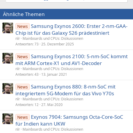
Ähnliche Themen
Samsung Exynos 2600: Erster 2-nm-GAA-
News
Chip ist für das Galaxy S26 prädestiniert
nlr
Mainboards und CPUs: Diskussionen
Antworten
73
25. Dezember 2025
Samsung Exynos 2100: 5-nm-SoC kommt
News
mit ARM Cortex‑X1 und AV1‑Decoder
nlr
Mainboards und CPUs: Diskussionen
Antworten
43
13. Januar 2021
Samsung Exynos 880: 8-nm-SoC mit
News
integriertem 5G-Modem für das Vivo Y70s
nlr
Mainboards und CPUs: Diskussionen
Antworten
12
27. Mai 2020
Exynos 7904: Samsungs Octa-Core-SoC
News
für Indien kann UKW
nlr
Mainboards und CPUs: Diskussionen