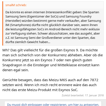
smalM schrieb:
Da könnte es einen internen Interessenkonflikt geben: Die Sparten
Samsung Semi (Eigentümer der SoCs) und Samsung Foundry
(Hersteller) würden bestimmt gerne mehr verkaufen, aber Samsung
IM (Smartphones) dürfte nicht glücklich darüber sein, wenn ihnen
die leistungsfähigsten SoCs im Android-Bereich nicht mehr exklusiv
zur Verfügung stehen. Schwer abzuschätzen, wie das ausgeht, aber
z.Z. ist Samsung Semi der Großverdiener unter den Sparten, das
dürfte ziemlich Gewicht haben...
Mh? Das gilt vielleicht für die großen Exynos 9. Da möchte
man sich sicherlich von der Konkurrenz abheben. Aber ob die
Konkurrenz jetzt so ein Exynos 7 oder nen gleich guten
Snapdragon in die Einsteiger und Mittelklasse einsetzt kann
denen egal sein.
Gerüchte besagen, dass das Meizu M6S auch auf den 7872
setzten wird. Wenn ich mich recht erinnere wäre das auch
nicht das erste Meizu-Produkt mit Exynos SoC.
Zuletzt bearbeitet:
17. Januar 2018
Du musst dich einloggen oder registrieren, um hier zu antworten.