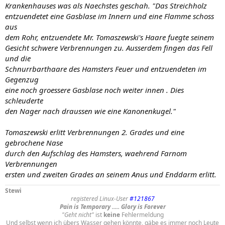
Krankenhauses was als Naechstes geschah. "Das Streichholz
entzuendetet eine Gasblase im Innern und eine Flamme schoss
aus
dem Rohr, entzuendete Mr. Tomaszewski's Haare fuegte seinem
Gesicht schwere Verbrennungen zu. Ausserdem fingen das Fell
und die
Schnurrbarthaare des Hamsters Feuer und entzuendeten im
Gegenzug
eine noch groessere Gasblase noch weiter innen . Dies
schleuderte
den Nager nach draussen wie eine Kanonenkugel."
Tomaszewski erlitt Verbrennungen 2. Grades und eine
gebrochene Nase
durch den Aufschlag des Hamsters, waehrend Farnom
Verbrennungen
ersten und zweiten Grades an seinem Anus und Enddarm erlitt.
Stewi
registered Linux-User
#121867
Pain is Temporary ..... Glory is Forever
"Geht nicht"
ist
keine
Fehlermeldung
Und selbst wenn ich übers Wasser gehen könnte, gäbe es immer noch Leute