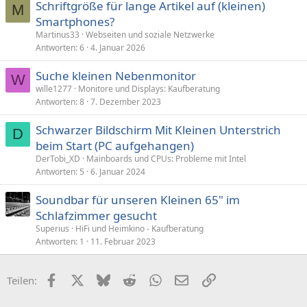
Schriftgröße für lange Artikel auf (kleinen)
M
Smartphones?
Martinus33
Webseiten und soziale Netzwerke
Antworten
6
4. Januar 2026
Suche kleinen Nebenmonitor
W
wille1277
Monitore und Displays: Kaufberatung
Antworten
8
7. Dezember 2023
Schwarzer Bildschirm Mit Kleinen Unterstrich
D
beim Start (PC aufgehangen)
DerTobi_XD
Mainboards und CPUs: Probleme mit Intel
Antworten
5
6. Januar 2024
Soundbar für unseren Kleinen 65" im
Schlafzimmer gesucht
Superius
HiFi und Heimkino - Kaufberatung
Antworten
1
11. Februar 2023
Facebook
X (Twitter)
Bluesky
Reddit
WhatsApp
E-Mail
Link
Teilen: