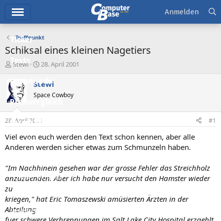
Hauptmenü
Anmelden
Treffpunkt
Ticker
Schiksal eines kleinen Nagetiers
Tests
E
E
Stewi
28. April 2001
r
r
Downloads
s
s
Stewi
t
t
Space Cowboy
e
e
Preisvergleich
l
l
l
l
28. April 2001
#1
Forum
e
t
r
a
Viel evon euch werden den Text schon kennen, aber alle
Aktuelles
m
Anderen werden sicher etwas zum Schmunzeln haben.
Empfohlene Inhalte
"Im Nachhinein gesehen war der grosse Fehler das Streichholz
Neue Beiträge
anzuzuenden. Aber ich habe nur versucht den Hamster wieder
zu
Neueste Aktivitäten
kriegen," hat Eric Tomaszewski amüsierten Ärzten in der
Abteilung
Leserartikel
fuer schwere Verbrennungen im Salt Lake City Hospital erzaehlt.