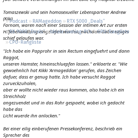
Regeln
Tomaszewski und sein homosexueller Lebenspartner Andrew
(Kiki)
Podcast
RAMageddon
RTX 5000 „Deals“
Farnom, waren nach einer Session der intimen Art zur ersten
Hilfebehandlung eingeliefert worden, nachdem dabei einiges
RX 9000 „Deals“
Ideale Gaming-PCs
GPU-Rangliste
schief gelaufen war.
CPU-Rangliste
"Ich habe ein Papprohr in sein Rectum eingefuehrt und dann
Raggot,
unseren Hamster, hineinschluepfen lassen." erklaerte er. "Wie
gewoehnlich hat Kikki 'Armageddon' gerufen, das Zeichen
dafuer, dass er genug hatte. Ich habe versucht Raggot
zurueckzuholen,
aber er wollte nicht wieder raus kommen, also habe ich ein
Streichholz
angezuendet und in das Rohr gespaeht, wobei ich gedacht
habe das
Licht wuerde ihn anlocken."
Bei einer eilig einberufenen Pressekonferenz, beschrieb ein
Sprecher des