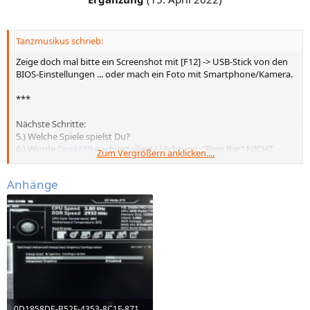
Tanzmusikus schrieb:
Zeige doch mal bitte ein Screenshot mit [F12] -> USB-Stick von den
BIOS-Einstellungen ... oder mach ein Foto mit Smartphone/Kamera.
***
Nächste Schritte:
5.) Welche Spiele spielst Du?
6.) Wurde
DirektX9
nachinstalliert ( !Achtung: "Bing Bar" NICHT
Zum Vergrößern anklicken....
installieren -> das ist Adware! )
7.) Was zeigt Dir denn der GeForce-Treiber an?
Anhänge
0D1858DE-B52F-4353-8C1F-871BFA0F5210.jpeg