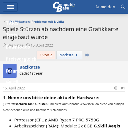
Hauptmenü
Anmelden
Grafikkarten: Probleme mit Nvidia
Ticker
Spiele Stürzen ab nachdem eine Grafikkarte
Tests
eingebaut wurde
E
E
Bazikatze
15. April 2022
Downloads
r
r
Letzte
1 von 2
Nächste
s
s
Preisvergleich
t
t
e
e
Bazikatze
B
l
l
Forum
Cadet 1st Year
l
l
e
t
Aktuelles
r
a
15. April 2022
#1
m
Empfohlene Inhalte
1. Nenne uns bitte deine aktuelle Hardware:
Neue Beiträge
(Bitte
tatsächlich hier auflisten
und nicht auf Signatur verweisen, da diese von einigen
nicht gesehen wird und Hardware sich ändert)
Neueste Aktivitäten
Prozessor (CPU): AMD Ryzen 7 PRO 5750G
Leserartikel
Arbeitsspeicher (RAM): Module: 2x 8GB
G.Skill Aegis