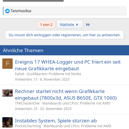
Tanzmusikus
R
e
a
Letzte
1 von 2
Nächste
k
t
Du musst dich einloggen oder registrieren, um hier zu antworten.
i
o
n
Ähnliche Themen
e
n
:
Ereignis 17 WHEA-Logger und PC friert ein seit
F
neue Grafikkarte eingebaut
Fabsk
Grafikkarten: Probleme mit Nvidia
Antworten
15
8. November 2025
Rechner startet nicht wenn Grafikkarte
eingebaut (7800x3d, ASUS B650E, GTX 1060)
TheChosenOne
Mainboards und CPUs: Probleme mit AMD
Antworten
25
20. November 2025
Instabiles System, Spiele stürzen ab
PrinceCharming
Mainboards und CPUs: Probleme mit AMD