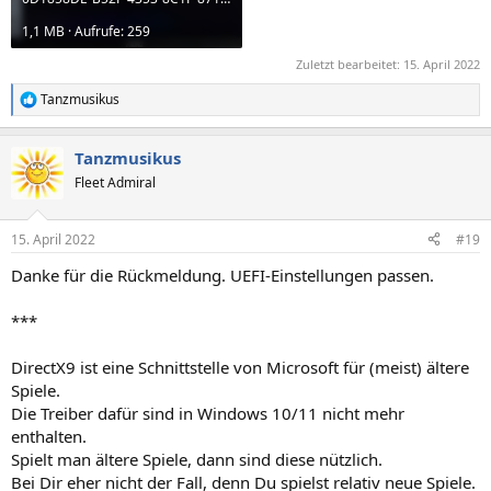
1,1 MB · Aufrufe: 259
Zuletzt bearbeitet:
15. April 2022
Tanzmusikus
R
e
a
Tanzmusikus
k
t
Fleet Admiral
i
o
n
15. April 2022
#19
e
n
Danke für die Rückmeldung. UEFI-Einstellungen passen.
:
***
DirectX9 ist eine Schnittstelle von Microsoft für (meist) ältere
Spiele.
Die Treiber dafür sind in Windows 10/11 nicht mehr
enthalten.
Spielt man ältere Spiele, dann sind diese nützlich.
Bei Dir eher nicht der Fall, denn Du spielst relativ neue Spiele.