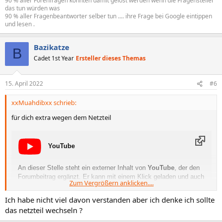
90 % aller Forenfragen könnten damit gelöst werden wenn die Fragensteller
das tun würden was
90 % aller Fragenbeantworter selber tun .... ihre Frage bei Google eintippen
und lesen .
Bazikatze
B
Cadet 1st Year
Ersteller dieses Themas
15. April 2022
#6
xxMuahdibxx schrieb:
für dich extra wegen dem Netzteil
YouTube
An dieser Stelle steht ein externer Inhalt von
YouTube
, der den
Forumbeitrag ergänzt. Er kann mit einem Klick geladen und auch
Zum Vergrößern anklicken....
wieder ausgeblendet werden.
Ich habe nicht viel davon verstanden aber ich denke ich sollte
YouTube-Embeds laden
das netzteil wechseln ?
Ich bin damit einverstanden, dass YouTube-Embeds