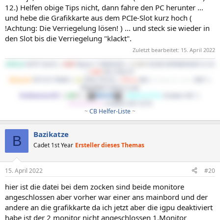
12.) Helfen obige Tips nicht, dann fahre den PC herunter ...
und hebe die Grafikkarte aus dem PCIe-Slot kurz hoch (
!Achtung: Die Verriegelung lösen! ) ... und steck sie wieder in
den Slot bis die Verriegelung "klackt".
Zuletzt bearbeitet:
15. April 2022
ASRock
X470 Taichi |
AMD
Ryzen 7 5800X3D |
G.Skill
32GB DDR4@3600 CL16
|
AMD
RX 5700 XT
BeQuiet!
SP E10 700W |
LG
34GL750-B |
Cherry
KB |
Endgame Gear
XM1 |
Phanteks
Enthoo Luxe
EndeavourOS
|
LM
DE
|
Win10
|
WaKü1(CPU)
: Kraken X61 |
WaKü2(GPU)
: Kraken X41+G10
~
CB Helfer-Liste
~​
Bazikatze
B
Cadet 1st Year
Ersteller dieses Themas
15. April 2022
#20
hier ist die datei bei dem zocken sind beide monitore
angeschlossen aber vorher war einer ans mainbord und der
andere an die grafikkarte da ich jetzt aber die igpu deaktiviert
habe ist der 2 monitor nicht angeschlossen 1.Monitor