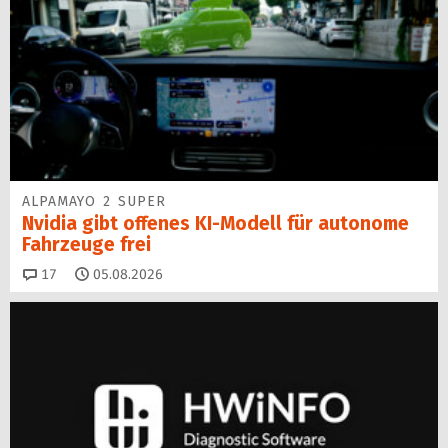
ALPAMAYO 2 SUPER
Nvidia gibt offenes KI-Modell für autonome
Fahrzeuge frei
Kommentare
17
05.08.2026