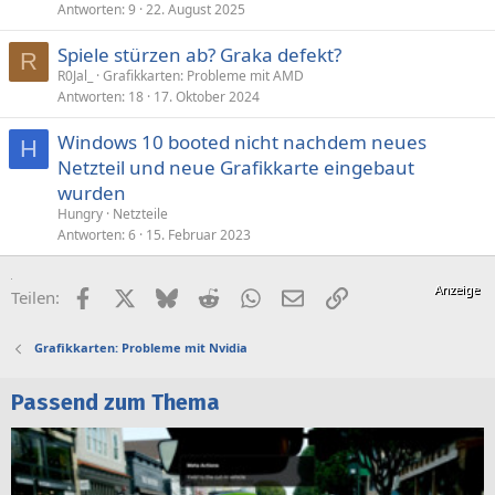
Antworten
9
22. August 2025
Spiele stürzen ab? Graka defekt?
R
R0Jal_
Grafikkarten: Probleme mit AMD
Antworten
18
17. Oktober 2024
Windows 10 booted nicht nachdem neues
H
Netzteil und neue Grafikkarte eingebaut
wurden
Hungry
Netzteile
Antworten
6
15. Februar 2023
Facebook
X (Twitter)
Bluesky
Reddit
WhatsApp
E-Mail
Link
Teilen:
Grafikkarten: Probleme mit Nvidia
Passend zum Thema