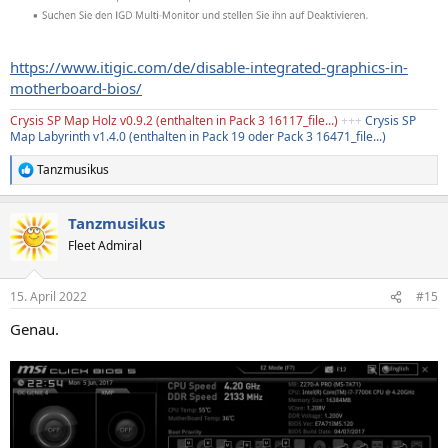
https://www.itigic.com/de/disable-integrated-graphics-in-
motherboard-bios/
Crysis SP Map Holz v0.9.2 (enthalten in Pack 3 16117_file...
)
+++
Crysis SP
Map Labyrinth v1.4.0 (enthalten in Pack 19 oder Pack 3 16471_file...)
Tanzmusikus
R
e
a
Tanzmusikus
k
t
Fleet Admiral
i
o
n
15. April 2022
#15
e
n
Genau.
: