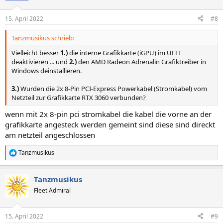
15. April 2022
#8
Tanzmusikus schrieb:
Vielleicht besser
1.)
die interne Grafikkarte (iGPU) im UEFI
deaktivieren ... und
2.)
den AMD Radeon Adrenalin Grafiktreiber in
Windows deinstallieren.
3.)
Wurden die 2x 8-Pin PCI-Express Powerkabel (Stromkabel) vom
Netzteil zur Grafikkarte RTX 3060 verbunden?
wenn mit 2x 8-pin pci stromkabel die kabel die vorne an der
grafikkarte angesteck werden gemeint sind diese sind direckt
am netzteil angeschlossen
Tanzmusikus
R
e
a
Tanzmusikus
k
t
Fleet Admiral
i
o
n
15. April 2022
#9
e