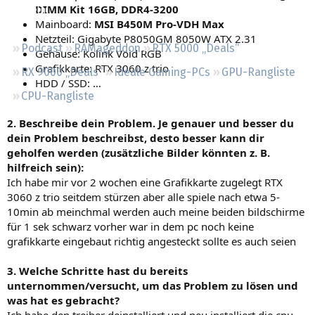
DIMM Kit 16GB, DDR4-3200
Regeln
Mainboard:
MSI B450M Pro-VDH Max
Netzteil: Gigabyte P8050GM 8050W ATX 2.31
Podcast
RAMageddon
RTX 5000 „Deals“
Gehäuse: Kolink Void RGB
Grafikkarte: RTX 3060 z trio
RX 9000 „Deals“
Ideale Gaming-PCs
GPU-Rangliste
HDD / SSD: …
CPU-Rangliste
2. Beschreibe dein Problem. Je genauer und besser du
dein Problem beschreibst, desto besser kann dir
geholfen werden (zusätzliche Bilder könnten z. B.
hilfreich sein):
Ich habe mir vor 2 wochen eine Grafikkarte zugelegt RTX
3060 z trio seitdem stürzen aber alle spiele nach etwa 5-
10min ab meinchmal werden auch meine beiden bildschirme
für 1 sek schwarz vorher war in dem pc noch keine
grafikkarte eingebaut richtig angesteckt sollte es auch seien
3. Welche Schritte hast du bereits
unternommen/versucht, um das Problem zu lösen und
was hat es gebracht?
Ich habe den treiber deinstalliert und neu installiert die cpu