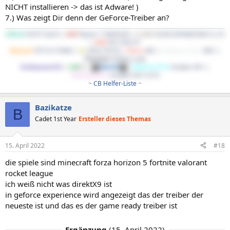
NICHT installieren -> das ist Adware! )
7.) Was zeigt Dir denn der GeForce-Treiber an?
ASRock
X470 Taichi |
AMD
Ryzen 7 5800X3D |
G.Skill
32GB DDR4@3600 CL16
|
AMD
RX 5700 XT
BeQuiet!
SP E10 700W |
LG
34GL750-B |
Cherry
KB |
Endgame Gear
XM1 |
Phanteks
Enthoo Luxe
EndeavourOS
|
LM
DE
|
Win10
|
WaKü1(CPU)
: Kraken X61 |
WaKü2(GPU)
: Kraken X41+G10
~
CB Helfer-Liste
~​
Bazikatze
B
Cadet 1st Year
Ersteller dieses Themas
15. April 2022
#18
die spiele sind minecraft forza horizon 5 fortnite valorant
rocket league
ich weiß nicht was direktX9 ist
in geforce experience wird angezeigt das der treiber der
neueste ist und das es der game ready treiber ist
Ergänzung
(
15. April 2022
)