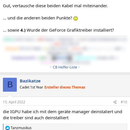
n
Gut, vertausche diese beiden Kabel mal miteinander.
:
... und die anderen beiden Punkte?
... sowie
4.)
Wurde der GeForce Grafiktreiber installiert?
ASRock
X470 Taichi |
AMD
Ryzen 7 5800X3D |
G.Skill
32GB DDR4@3600 CL16
|
AMD
RX 5700 XT
BeQuiet!
SP E10 700W |
LG
34GL750-B |
Cherry
KB |
Endgame Gear
XM1 |
Phanteks
Enthoo Luxe
EndeavourOS
|
LM
DE
|
Win10
|
WaKü1(CPU)
: Kraken X61 |
WaKü2(GPU)
: Kraken X41+G10
~
CB Helfer-Liste
~​
Bazikatze
B
Cadet 1st Year
Ersteller dieses Themas
15. April 2022
#10
die IGPU habe ich mit dem geräte manager deinstaliert und
die treiber sind auch deinstalliert
Tanzmusikus
R