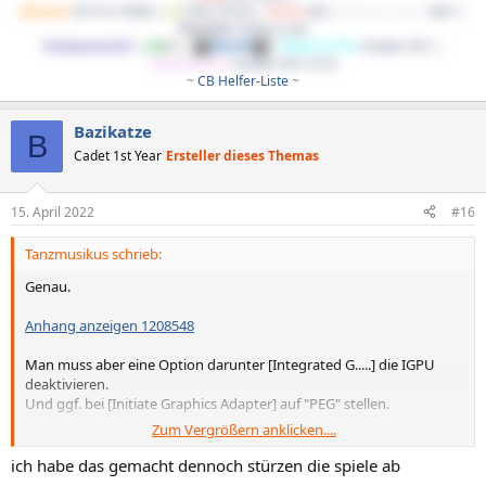
BeQuiet!
SP E10 700W |
LG
34GL750-B |
Cherry
KB |
Endgame Gear
XM1 |
Phanteks
Enthoo Luxe
EndeavourOS
|
LM
DE
|
Win10
|
WaKü1(CPU)
: Kraken X61 |
WaKü2(GPU)
: Kraken X41+G10
~
CB Helfer-Liste
~​
Bazikatze
B
Cadet 1st Year
Ersteller dieses Themas
15. April 2022
#16
Tanzmusikus schrieb:
Genau.
Anhang anzeigen 1208548
Man muss aber eine Option darunter [Integrated G.....] die IGPU
deaktivieren.
Und ggf. bei [Initiate Graphics Adapter] auf "PEG" stellen.
Zum Vergrößern anklicken....
Bei einem AMD MSI Board können die Bezeichnungen auch
abweichen.
ich habe das gemacht dennoch stürzen die spiele ab