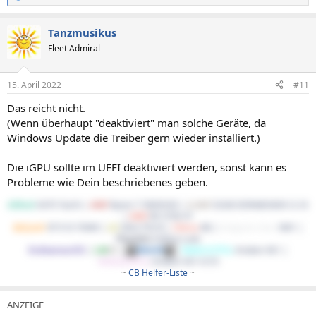
e
a
Tanzmusikus
k
t
Fleet Admiral
i
o
n
15. April 2022
#11
e
n
Das reicht nicht.
:
(Wenn überhaupt "deaktiviert" man solche Geräte, da
Windows Update die Treiber gern wieder installiert.)
Die iGPU sollte im UEFI deaktiviert werden, sonst kann es
Probleme wie Dein beschriebenes geben.
ASRock
X470 Taichi |
AMD
Ryzen 7 5800X3D |
G.Skill
32GB DDR4@3600 CL16
|
AMD
RX 5700 XT
BeQuiet!
SP E10 700W |
LG
34GL750-B |
Cherry
KB |
Endgame Gear
XM1 |
Phanteks
Enthoo Luxe
EndeavourOS
|
LM
DE
|
Win10
|
WaKü1(CPU)
: Kraken X61 |
WaKü2(GPU)
: Kraken X41+G10
~
CB Helfer-Liste
~​