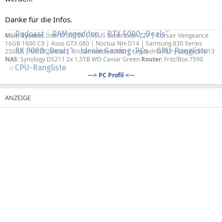
Regeln
Danke für die Infos.
Podcast
RAMageddon
RTX 5000 „Deals“
Mein System:
Intel I7 3770k | ASUS Sabertooth Z77 | Corsair Vengeance
16GB 1600 C9 | Asus GTX 680 | Noctua NH-D14 | Samsung 830 Series
RX 9000 „Deals“
Ideale Gaming-PCs
GPU-Rangliste
256GB | HP ZR2440w | Roccat Horde AIMO | Logitech G602 | Logitech G13
NAS:
Synology DS211 2x 1,5TB WD Caviar Green
Router:
Fritz!Box 7590
CPU-Rangliste
---> PC Profil <---