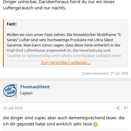
Dinger unhörbar. Darüberhinaus hörst du nur ein leises
Lüftergeräusch und nur nachts.
Fazit:
Wollen wir nun unser Fazit ziehen. Die Noiseblocker Mulitframe "S-
Series" Lüfter sind sehr hochwertige Produkte mit Ultra Silent
Garantie. Man kann schon sagen, dass diese Serie sicherlich in der
High-End Lüfterklasse angesiedelt ist. Die Verarbeitung und
Qualität ist Spitzenmäßig und nahezu unschlagbar. Lediglich beim
Lieferumfang könnte Noiseblocker für die offerierten Preise
Zum Vergrößern anklicken....
vielleicht noch einen Lüfteradapter oder eine Slotblendensteuerung
mit beilegen. Welches allerdings nicht notwendig ist, bei dieser
Zuletzt bearbeitet:
27. Juli 2008
Geräuschkulisse. Noiseblocker hat hier wieder einmal eine
Revolutionäre Technologie in das Leben gerufen, wo sich andere
ThomasSilent
Hersteller, gerade im Silent Bereich die Zähne ausbeißen werden. Als
neuen Maßstab gelten hier die Designstudie und die
Captain
eingeflossenen Technologien. Negatives konnten wir im gesamten
Verlauf dieses Tests den Lüftern nicht entlocken, einfach perfekt. Die
Preise scheinen recht hoch, aber 6 Jahre Garantie bei einer
27. Juli 2008
#7
Lebenserwartung von knapp 16 Jahren (140.000 Betriebsstunden)
die dinger sind super, aber auch dementsprechend teuer. die
ist der Preis doch schon angemessen.
ich dir gepostet habe sind wirklich sehr leise
http://www.hardware-mods.com/viewpage.php?