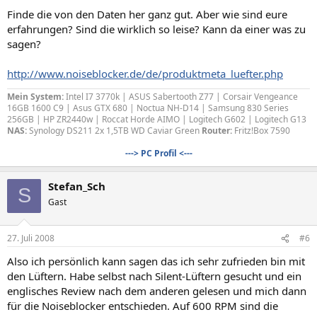
Finde die von den Daten her ganz gut. Aber wie sind eure
erfahrungen? Sind die wirklich so leise? Kann da einer was zu
sagen?
http://www.noiseblocker.de/de/produktmeta_luefter.php
Mein System:
Intel I7 3770k | ASUS Sabertooth Z77 | Corsair Vengeance
16GB 1600 C9 | Asus GTX 680 | Noctua NH-D14 | Samsung 830 Series
256GB | HP ZR2440w | Roccat Horde AIMO | Logitech G602 | Logitech G13
NAS:
Synology DS211 2x 1,5TB WD Caviar Green
Router:
Fritz!Box 7590
---> PC Profil <---
Stefan_Sch
S
Gast
27. Juli 2008
#6
Also ich persönlich kann sagen das ich sehr zufrieden bin mit
den Lüftern. Habe selbst nach Silent-Lüftern gesucht und ein
englisches Review nach dem anderen gelesen und mich dann
für die Noiseblocker entschieden. Auf 600 RPM sind die