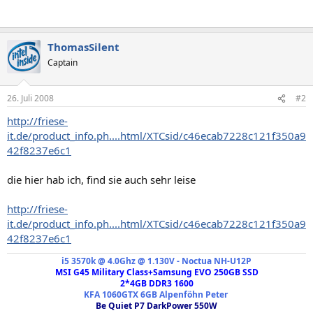
ThomasSilent
Captain
26. Juli 2008
#2
http://friese-
it.de/product_info.ph....html/XTCsid/c46ecab7228c121f350a9
42f8237e6c1
die hier hab ich, find sie auch sehr leise
http://friese-
it.de/product_info.ph....html/XTCsid/c46ecab7228c121f350a9
42f8237e6c1
i
5 3570k @ 4.0Ghz @ 1.130V - Noctua NH-U12P
MSI G45 Military Class+Samsung EVO 250GB SSD
2*4GB DDR3 1600
KFA 1060GTX 6GB Alpenföhn Peter
Be Quiet P7 DarkPower 550W