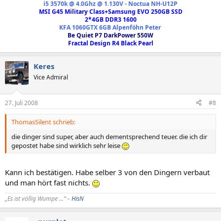
i
5 3570k @ 4.0Ghz @ 1.130V - Noctua NH-U12P
page_id=222&page=4
MSI G45 Military Class+Samsung EVO 250GB SSD
2*4GB DDR3 1600
KFA 1060GTX 6GB Alpenföhn Peter
Be Quiet P7 DarkPower 550W
Fractal Design R4 Black Pearl
Keres
Vice Admiral
27. Juli 2008
#8
ThomasSilent schrieb:
die dinger sind super, aber auch dementsprechend teuer. die ich dir
gepostet habe sind wirklich sehr leise
Kann ich bestätigen. Habe selber 3 von den Dingern verbaut
und man hört fast nichts.
„Es ist völlig Wumpe ...“ –
HisN