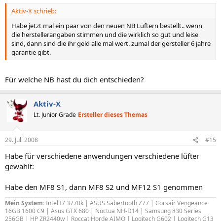
Aktiv-X schrieb:
Habe jetzt mal ein paar von den neuen NB Lüftern bestellt.. wenn
die herstellerangaben stimmen und die wirklich so gut und leise
sind, dann sind die ihr geld alle mal wert. zumal der gersteller 6 jahre
garantie gibt.
Für welche NB hast du dich entschieden?
Aktiv-X
Lt. Junior Grade
Ersteller dieses Themas
29. Juli 2008
#15
Habe für verschiedene anwendungen verschiedene lüfter
gewählt:
Habe den MF8 S1, dann MF8 S2 und MF12 S1 genommen
Mein System:
Intel I7 3770k | ASUS Sabertooth Z77 | Corsair Vengeance
16GB 1600 C9 | Asus GTX 680 | Noctua NH-D14 | Samsung 830 Series
256GB | HP ZR2440w | Roccat Horde AIMO | Logitech G602 | Logitech G13