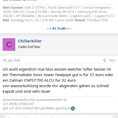
Mein System:
Intel I7 3770k | ASUS Sabertooth Z77 | Corsair Vengeance
16GB 1600 C9 | Asus GTX 680 | Noctua NH-D14 | Samsung 830 Series
256GB | HP ZR2440w | Roccat Horde AIMO | Logitech G602 | Logitech G13
NAS:
Synology DS211 2x 1,5TB WD Caviar Green
Router:
Fritz!Box 7590
---> PC Profil <---
Chillerkiller
C
Cadet 2nd Year
30. Juli 2008
#20
ich wollt eigentlich mal blos wissen welcher lüfter besser ist
ein Thermaltake Sonic tower heatpipe gut is für 37 euro oder
ein Zalman CNPS7700 ALCU fur 32 euro
von wasserkühlung wurde mir abgeraten gehen zu schnell
kaputt und sind sehr teuer
Zusammenstellen hier zusammenstellen da
ICH WERD VERRÜCKT
gibt mir doch einfach den perfekten gaming pc