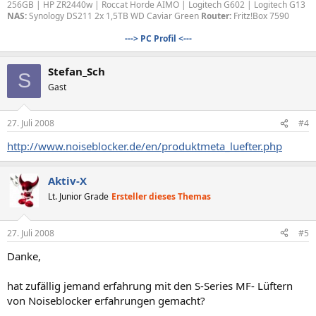
256GB | HP ZR2440w | Roccat Horde AIMO | Logitech G602 | Logitech G13
NAS:
Synology DS211 2x 1,5TB WD Caviar Green
Router:
Fritz!Box 7590
---> PC Profil <---
Stefan_Sch
S
Gast
27. Juli 2008
#4
http://www.noiseblocker.de/en/produktmeta_luefter.php
Aktiv-X
Lt. Junior Grade
Ersteller dieses Themas
27. Juli 2008
#5
Danke,
hat zufällig jemand erfahrung mit den S-Series MF- Lüftern
von Noiseblocker erfahrungen gemacht?