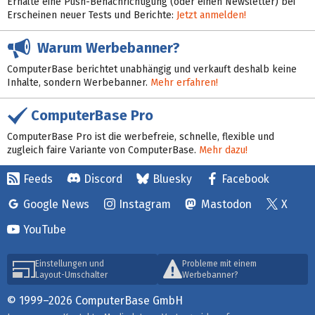
Erhalte eine Push-Benachrichtigung (oder einen Newsletter) bei
Erscheinen neuer Tests und Berichte:
Jetzt anmelden!
Warum Werbebanner?
ComputerBase berichtet unabhängig und verkauft deshalb keine
Inhalte, sondern Werbebanner.
Mehr erfahren!
ComputerBase Pro
ComputerBase Pro ist die werbefreie, schnelle, flexible und
zugleich faire Variante von ComputerBase.
Mehr dazu!
Feeds
Discord
Bluesky
Facebook
Google News
Instagram
Mastodon
X
YouTube
Einstellungen und
Probleme mit einem
Layout-Umschalter
Werbebanner?
© 1999–2026 ComputerBase GmbH