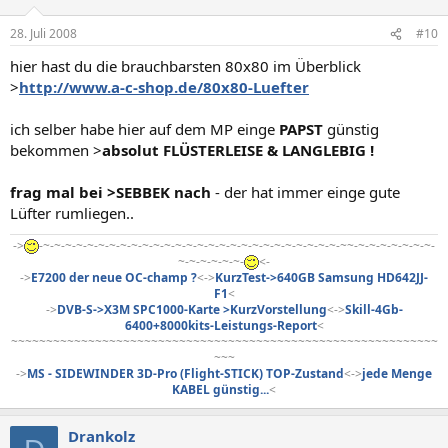
28. Juli 2008
#10
hier hast du die brauchbarsten 80x80 im Überblick
>
http://www.a-c-shop.de/80x80-Luefter
ich selber habe hier auf dem MP einge
PAPST
günstig
bekommen >
absolut FLÜSTERLEISE & LANGLEBIG !
frag mal bei >SEBBEK nach
- der hat immer einge gute
Lüfter rumliegen..
->
-~-~-~-~-~-~-~-~-~-~-~-~-~-~-~-~-~-~-~-~-~-~-~-~-~-~-~-~~-~-~-~-~-~-~-~-
~-~-~-~-~-~-
<-
->
E7200 der neue OC-champ ?
<->
KurzTest->640GB Samsung HD642JJ-
F1
<
->
DVB-S->X3M SPC1000-Karte >KurzVorstellung
<->
Skill-4Gb-
6400+8000kits-Leistungs-Report
<
~~~~~~~~~~~~~~~~~~~~~~~~~~~~~~~~~~~~~~~~~~~~~~~~~~~~~~~~~~~~~
~~~
->
MS - SIDEWINDER 3D-Pro (Flight-STICK) TOP-Zustand
<->
jede Menge
KABEL günstig...
<​
Drankolz