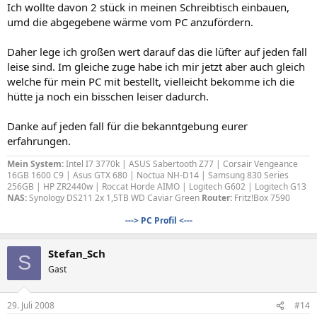
Ich wollte davon 2 stück in meinen Schreibtisch einbauen,
umd die abgegebene wärme vom PC anzufördern.
Daher lege ich großen wert darauf das die lüfter auf jeden fall
leise sind. Im gleiche zuge habe ich mir jetzt aber auch gleich
welche für mein PC mit bestellt, vielleicht bekomme ich die
hütte ja noch ein bisschen leiser dadurch.
Danke auf jeden fall für die bekanntgebung eurer
erfahrungen.
Mein System:
Intel I7 3770k | ASUS Sabertooth Z77 | Corsair Vengeance
16GB 1600 C9 | Asus GTX 680 | Noctua NH-D14 | Samsung 830 Series
256GB | HP ZR2440w | Roccat Horde AIMO | Logitech G602 | Logitech G13
NAS:
Synology DS211 2x 1,5TB WD Caviar Green
Router:
Fritz!Box 7590
---> PC Profil <---
Stefan_Sch
S
Gast
29. Juli 2008
#14