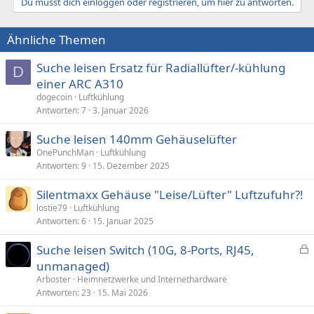
Du musst dich einloggen oder registrieren, um hier zu antworten.
Ähnliche Themen
Suche leisen Ersatz für Radiallüfter/-kühlung
D
einer ARC A310
dogecoin
Luftkühlung
Antworten
7
3. Januar 2026
Suche leisen 140mm Gehäuselüfter
OnePunchMan
Luftkühlung
Antworten
9
15. Dezember 2025
Silentmaxx Gehäuse "Leise/Lüfter" Luftzufuhr?!
lostie79
Luftkühlung
Antworten
6
15. Januar 2025
Suche leisen Switch (10G, 8-Ports, RJ45,
e
unmanaged)
s
Arboster
Heimnetzwerke und Internethardware
p
Antworten
23
15. Mai 2026
e