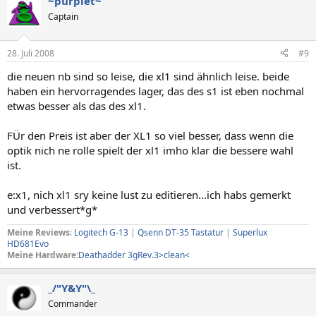
~purplet~
Captain
28. Juli 2008
#9
die neuen nb sind so leise, die xl1 sind ähnlich leise. beide
haben ein hervorragendes lager, das des s1 ist eben nochmal
etwas besser als das des xl1.
FÜr den Preis ist aber der XL1 so viel besser, dass wenn die
optik nich ne rolle spielt der xl1 imho klar die bessere wahl
ist.
e:x1, nich xl1 sry keine lust zu editieren...ich habs gemerkt
und verbessert*g*
Meine Reviews
:
Logitech G-13
|
Qsenn DT-35 Tastatur
|
Superlux
HD681Evo
Meine Hardware:
Deathadder 3gRev.3>clean<
_/"Y&Y"\_
Commander