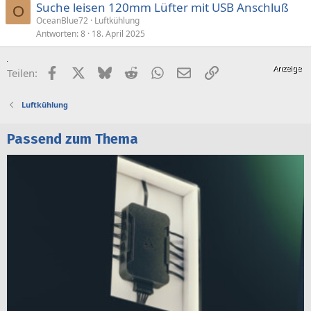
Suche leisen 120mm Lüfter mit USB Anschluß
r
O
OceanBlue72
Luftkühlung
r
Antworten
8
18. April 2025
t
Facebook
X (Twitter)
Bluesky
Reddit
WhatsApp
E-Mail
Link
Teilen:
Luftkühlung
Passend zum Thema