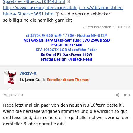
Spaetzle-4-Stueck::10344.html
http://www.caseking.de/shop/catalog...rts/Vibrationskiller-
blue-4-Stueck::3661.html
<---die von noiseblocker
so billig sind die nämlich garnicht
Zuletzt bearbeitet:
28. Juli 2008
i
5 3570k @ 4.0Ghz @ 1.130V - Noctua NH-U12P
MSI G45 Military Class+Samsung EVO 250GB SSD
2*4GB DDR3 1600
KFA 1060GTX 6GB Alpenföhn Peter
Be Quiet P7 DarkPower 550W
Fractal Design R4 Black Pearl
Aktiv-X
Lt. Junior Grade
Ersteller dieses Themas
29. Juli 2008
#13
Habe jetzt mal ein paar von den neuen NB Lüftern bestellt..
wenn die herstellerangaben stimmen und die wirklich so gut
und leise sind, dann sind die ihr geld alle mal wert. zumal der
gersteller 6 jahre garantie gibt.