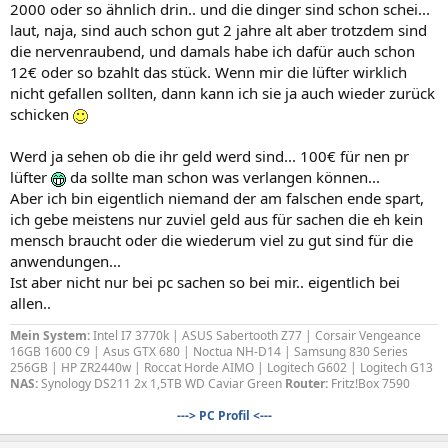
2000 oder so ähnlich drin.. und die dinger sind schon schei...
laut, naja, sind auch schon gut 2 jahre alt aber trotzdem sind
die nervenraubend, und damals habe ich dafür auch schon
12€ oder so bzahlt das stück. Wenn mir die lüfter wirklich
nicht gefallen sollten, dann kann ich sie ja auch wieder zurück
schicken
Werd ja sehen ob die ihr geld werd sind... 100€ für nen pr
lüfter
da sollte man schon was verlangen können...
Aber ich bin eigentlich niemand der am falschen ende spart,
ich gebe meistens nur zuviel geld aus für sachen die eh kein
mensch braucht oder die wiederum viel zu gut sind für die
anwendungen...
Ist aber nicht nur bei pc sachen so bei mir.. eigentlich bei
allen..
Mein System:
Intel I7 3770k | ASUS Sabertooth Z77 | Corsair Vengeance
16GB 1600 C9 | Asus GTX 680 | Noctua NH-D14 | Samsung 830 Series
256GB | HP ZR2440w | Roccat Horde AIMO | Logitech G602 | Logitech G13
NAS:
Synology DS211 2x 1,5TB WD Caviar Green
Router:
Fritz!Box 7590
---> PC Profil <---