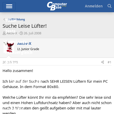
Hauptmenü
Anmelden
Luftkühlung
Ticker
Suche Leise Lüfter!
Tests
E
E
Aktiv-X
26. Juli 2008
r
r
Downloads
s
s
Aktiv-X
t
t
Lt. Junior Grade
e
e
Preisvergleich
l
l
l
l
26. Juli 2008
#1
Forum
e
t
r
a
Hallo zusammen!
Aktuelles
m
Ich bin auf der Suche nach SEHR LEISEN Lüftern für mein PC
Empfohlene Inhalte
Gehäuse. In dem Format 80x80.
Neue Beiträge
Welche Lüfter könnt Ihr mir da empfehlen? Die sehr leise sind
Neueste Aktivitäten
und einen Hohen Luftdurchsatz haben? Aber auch nicht schon
nach 3 Monaten den geißt aufgeben oder mit mal lauter
Leserartikel
werden.